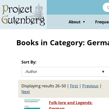
Skip
to
main
content
About
Freque
▼
Books in Category: Germ
Sort By:
Author
▼
Displaying results 26–50
|
First
|
Previous
|
Next
Folk-lore and Legends:
German