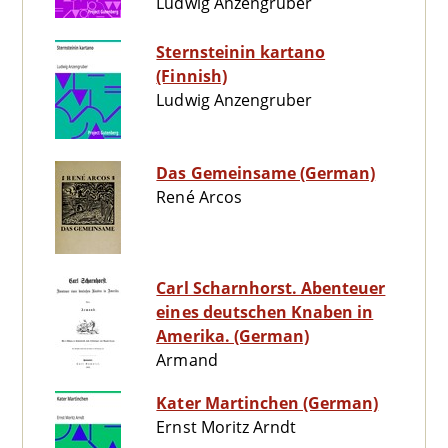
Ludwig Anzengruber
Sternsteinin kartano
(Finnish)
Ludwig Anzengruber
Das Gemeinsame (German)
René Arcos
Carl Scharnhorst. Abenteuer
eines deutschen Knaben in
Amerika. (German)
Armand
Kater Martinchen (German)
Ernst Moritz Arndt