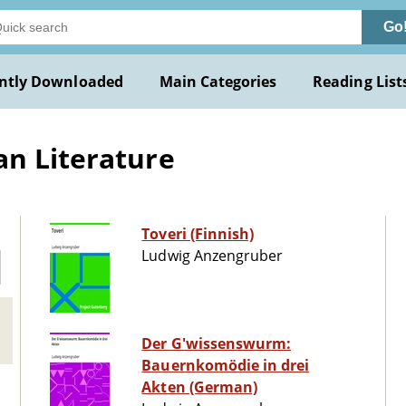
Go
ntly Downloaded
Main Categories
Reading List
an Literature
Toveri (Finnish)
Ludwig Anzengruber
Der G'wissenswurm:
Bauernkomödie in drei
Akten (German)