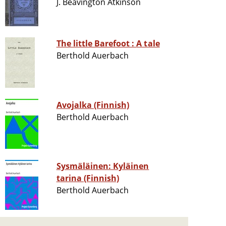
J. Beavington Atkinson
The little Barefoot : A tale
Berthold Auerbach
Avojalka (Finnish)
Berthold Auerbach
Sysmäläinen: Kyläinen
tarina (Finnish)
Berthold Auerbach