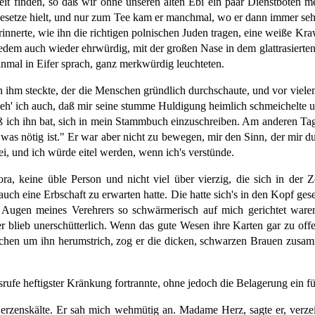
eit finden, so daß wir ohne unseren alten Ebi ein paar Dienstboten m
esetze hielt, und nur zum Tee kam er manchmal, wo er dann immer sehr
nnerte, wie ihn die richtigen polnischen Juden tragen, eine weiße Kraw
alledem auch wieder ehrwürdig, mit der großen Nase in dem glattrasier
einmal in Eifer sprach, ganz merkwürdig leuchteten.
in ihm steckte, der die Menschen gründlich durchschaute, und vor vie
h' ich auch, daß mir seine stumme Huldigung heimlich schmeichelte un
 ich ihn bat, sich in mein Stammbuch einzuschreiben. Am anderen Tage 
was nötig ist." Er war aber nicht zu bewegen, mir den Sinn, der mir dun
lei, und ich würde eitel werden, wenn ich's verstünde.
ra, keine üble Person und nicht viel über vierzig, die sich in der 
h eine Erbschaft zu erwarten hatte. Die hatte sich's in den Kopf gesetz
Augen meines Verehrers so schwärmerisch auf mich gerichtet waren,
er blieb unerschütterlich. Wenn das gute Wesen ihre Karten gar zu off
zchen um ihn herumstrich, zog er die dicken, schwarzen Brauen zusamm
fe heftigster Kränkung fortrannte, ohne jedoch die Belagerung ein fü
erzenskälte. Er sah mich wehmütig an. Madame Herz, sagte er, verzei