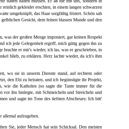
ehr hätten halten müssen. Er aß nie mit uns, sondern in
 reinlich gekleidet erschien, in einem langen schwarzen
atte umgeknüpft, das Haar sorgfältig frisiert. Schön sah
ten gelblichen Gesicht, dem feinen blassen Munde und den
lem, was der großen Menge imponiert, gar keinen Respekt
d ich jede Gelegenheit ergriff, mich gütig gegen ihn zu
brachte er mir's wieder, ich las, was er geschrieben, in
kel blieb, zu erklären. Herz lachte wieder, da ich's ihm
Zeit, wo sie in unserm Dienste stand, auf rechtem oder
t, den Ebi zu heiraten, und ich begünstigte ihr Projekt,
 wie die Katholen (so sagte die Tante immer für die
en vor ihn hinlegte, mit Schmeicheln und Streicheln und
en und sagte im Tone des tiefsten Abscheues: Ich bitt'
r allemal aufzugeben.
hen Sie, jeder Mensch hat sein Schicksal. Den meisten