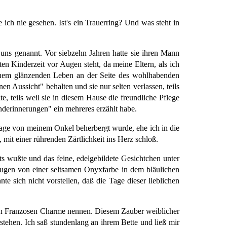
ch nie gesehen. Ist's ein Trauerring? Und was steht in
n uns genannt. Vor siebzehn Jahren hatte sie ihren Mann
en Kinderzeit vor Augen steht, da meine Eltern, als ich
einem glänzenden Leben an der Seite des wohlhabenden
 Aussicht" behalten und sie nur selten verlassen, teils
e, teils weil sie in diesem Hause die freundliche Pflege
nderinnerungen" ein mehreres erzählt habe.
Tage von meinem Onkel beherbergt wurde, ehe ich in die
mit einer rührenden Zärtlichkeit ins Herz schloß.
ts wußte und das feine, edelgebildete Gesichtchen unter
Augen von einer seltsamen Onyxfarbe in dem bläulichen
e sich nicht vorstellen, daß die Tage dieser lieblichen
den Franzosen Charme nennen. Diesem Zauber weiblicher
stehen. Ich saß stundenlang an ihrem Bette und ließ mir