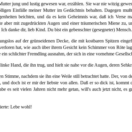
 Mutter jung und lustig gewesen war, erzählen. Sie war nie witzig gew
lligen Einfälle meiner Mutter im Gedächtnis behalten. Dagegen mußt
enheiten beichten, und da es kein Geheimnis war, daß ich Verse mac
örte aber mit zugedrückten Augen und einer träumerischen Miene zu, u
 Ich danke dir, lieb Kind. Du bist ein gebenschter (gesegneter) Mensch.
ngslos auf der grünseidenen Decke, die mit kostbaren Spitzen eingef
z verloren hat, wie auch über ihrem Gesicht kein Schimmer von Röte lag
ein schlichter Fremdling ausnahm, der sich in eine vornehme Gesellschaf
e linke Hand, die ihn trug, und hielt sie nahe vor die Augen, deren Seh
hen Stimme, nachdem sie ihn eine Weile still betrachtet hatte. Der, von 
nd doch ist er mir der liebste von allen. Daß er so dick ist, kommt d
e es seit vielen Jahren nicht mehr getan, will's auch jetzt nicht, es g
ierte: Lebe wohl!