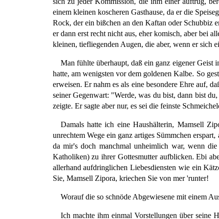
sich zu jeder Kommission, die ihm einer auftrug, ber
einem kleinen koscheren Gasthause, da er die Speiseg
Rock, der ein bißchen an den Kaftan oder Schubbiz eri
er dann erst recht nicht aus, eher komisch, aber bei 
kleinen, tiefliegenden Augen, die aber, wenn er sich 
Man fühlte überhaupt, daß ein ganz eigener Geist 
hatte, am wenigsten vor dem goldenen Kalbe. So geste
erweisen. Er nahm es als eine besondere Ehre auf, daß
seiner Gegenwart: "Werde, was du bist, dann bist du, 
zeigte. Er sagte aber nur, es sei die feinste Schmeiche
Damals hatte ich eine Haushälterin, Mamsell Zipo
unrechtem Wege ein ganz artiges Sümmchen erspart, auc
da mir's doch manchmal unheimlich war, wenn die 
Katholiken) zu ihrer Gottesmutter aufblicken. Ebi ab
allerhand aufdringlichen Liebesdiensten wie ein Kät
Sie, Mamsell Zipora, kriechen Sie von mer 'runter!
Worauf die so schnöde Abgewiesene mit einem Ausru
Ich machte ihm einmal Vorstellungen über seine H