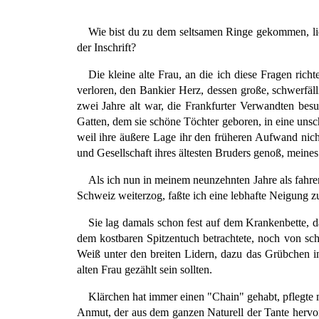
Wie bist du zu dem seltsamen Ringe gekommen, lie
der Inschrift?
Die kleine alte Frau, an die ich diese Fragen ric
verloren, den Bankier Herz, dessen große, schwerfäll
zwei Jahre alt war, die Frankfurter Verwandten be
Gatten, dem sie schöne Töchter geboren, in eine unsc
weil ihre äußere Lage ihr den früheren Aufwand nicht 
und Gesellschaft ihres ältesten Bruders genoß, meine
Als ich nun in meinem neunzehnten Jahre als fahr
Schweiz weiterzog, faßte ich eine lebhafte Neigung zu
Sie lag damals schon fest auf dem Krankenbette, d
dem kostbaren Spitzentuch betrachtete, noch von sc
Weiß unter den breiten Lidern, dazu das Grübchen in 
alten Frau gezählt sein sollten.
Klärchen hat immer einen "Chain" gehabt, pflegte
Anmut, der aus dem ganzen Naturell der Tante hervorg