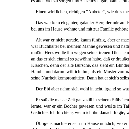
es auch viel zu sorgen und zu seufzen gab, kannst du 
Einen wirklichen, richtigen "Anbeter", wie du's mein
Das war kein eleganter, galanter Herr, der mir auf 
bei uns im Hause wohnte und mit zur Familie gehörte
Alt war er nicht gerade, kaum fünfzig, aber er mac
war Buchhalter bei meinem Manne gewesen und hatte
mußte. Herz wollte ihn wegen seiner treuen Dienste mi
an das er sich einmal so gewöhnt habe, daß er draußen
Klärchen, denn der alte Bursche, das sieht ein Blinde
Hand—und darum will ich ihm, als ein Muster von na
seine Narrheit kompromittiert. Dann hat er sich's sel
Der Ebi aber nahm sich wohl in acht, irgend so w
Er saß die meiste Zeit ganz still in seinem Stübche
lernte, war er ein Bocher gewesen und wußte im Tal
Gedichte. Ich fürchtete, wenn ich ihn danach fragte, 
Übrigens machte er sich im Hause nützlich, wo er 