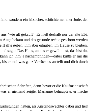
fand, sondern ein häßlicher, schüchterner alter Jude, der
aus "wie alt gekauft". Er hieß deshalb nur der alte Ebi,
en Auge bekam und das gesunde rechte geschont werden
ie Hälfte geben, ihm aber erlauben, im Hause zu bleiben,
und sagte: Das Haus, an das er gewöhnt ist, das bist du,
eit kann ich ihm ja nachempfinden—dabei küßte er mir die
is er mal was ganz Verrücktes anstellt und dich durch
i hebräischen Schriften, denn bevor er die Kaufmannschaft
 was er niemand zeigte. Marianne behauptete, er mache
.
Musikstunden hatten, als Anstandswächter dabei und ließ