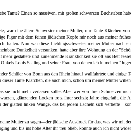
be Tante? Einen so massiven, mit großen schwarzen Buchstaben habe i
htete, war eine ältere Schwester meiner Mutter, nur Tante Klärchen vo
ige Figur mit dem feinen jüdischen Kopfe mir noch aus meiner frühest
sucht hatten. Nun war diese Lieblingsschwester meiner Mutter nach 
heinbare Dunkelheit versunken, hatte aber ihre Wohnung an der "Schönen
mehr gestattete und zunehmende Kränklichkeit sie oft ans Bett fesselt
s Onkels Louis Saaling und seiner Frau, von denen ich in meinen "Juge
ender Schüler von Bonn aus den Rhein hinauf wallfahrtete und einige 
 dieser Tante Klärchen, die auch mich, schon um meiner Mutter willen, 
as sie nicht mehr verlassen sollte. Aber wer von ihren Schmerzen nich
hwarzen, glänzenden Locken trotz ihrer sechzig Jahre eingefaßt, die 
der glatten linken Wange, das bei jedem Lächeln sich vertiefte—konnt
 meine Mutter zu sagen—der jüdische Ausdruck für das, was wir mit 
ing und bis ins hohe Alter ihr treu blieb, konnte auch ich nicht wider