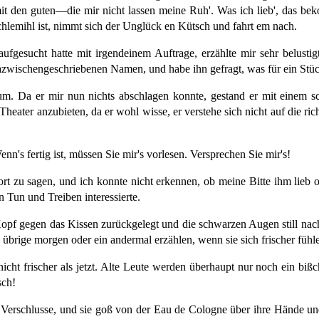
 den guten—die mir nicht lassen meine Ruh'. Was ich lieb', das beko
emihl ist, nimmt sich der Unglück en Kütsch und fahrt em nach.
fgesucht hatte mit irgendeinem Auftrage, erzählte mir sehr belusti
azwischengeschriebenen Namen, und habe ihn gefragt, was für ein Stück 
um. Da er mir nun nichts abschlagen konnte, gestand er mit einem sch
Theater anzubieten, da er wohl wisse, er verstehe sich nicht auf die ri
enn's fertig ist, müssen Sie mir's vorlesen. Versprechen Sie mir's!
ort zu sagen, und ich konnte nicht erkennen, ob meine Bitte ihm lieb od
n Tun und Treiben interessierte.
opf gegen das Kissen zurückgelegt und die schwarzen Augen still nach 
 übrige morgen oder ein andermal erzählen, wenn sie sich frischer fühle
nicht frischer als jetzt. Alte Leute werden überhaupt nur noch ein biß
sch!
en Verschlusse, und sie goß von der Eau de Cologne über ihre Hände un