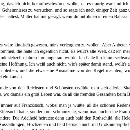
ng, das ich nicht heraufbeschwören wollte, da es traurig war und ich
Geheimnisses zu versuchen, und so sagte ich nach einiger Zeit ganz 
er hattest. Mutter hat mir gesagt, wenn du mit ihnen in einen Ballsaal 
, es wäre kindisch gewesen, mir's verleugnen zu wollen. Aber Anbeter, 
men, die hatte ich eigentlich nicht. Es wußt's alle Welt, daß ich mein
 mit siebzehn Jahren ihm angetraut wurde. Ich hatte ihn kaum sechsmal
ine Hoffnung. Ich weiß auch nicht, wie's später damit stand, wollt's a
reu bleiben, und die etwa eine Ausnahme von der Regel machten, wu
ackeln kamen.
erade von den Reichsten und Schönsten erzählte man sich allerlei Ska
, wo damals ein groß Leben war, da all die fremden Gesandten beim B
immer auf Französisch, wobei man ja wußte, all die schönen Redensar
 Eifersucht hatte, sondern nur schmunzelte, wenn man auch seine Frau 
 andere. Die Adelheid heiratete denn auch bald den Rothschild, die Hel
Ausstattungen, Hochzeiten und bald hernach auch mit Großmutterpflich