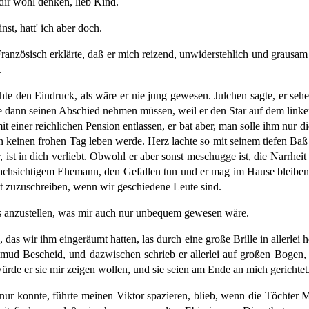
dir wohl denken, lieb Kind.
st, hatt' ich aber doch.
Französisch erklärte, daß er mich reizend, unwiderstehlich und grausam 
.
hte den Eindruck, als wäre er nie jung gewesen. Julchen sagte, er sehe 
 dann seinen Abschied nehmen müssen, weil er den Star auf dem link
t einer reichlichen Pension entlassen, er bat aber, man solle ihm nur d
 keinen frohen Tag leben werde. Herz lachte so mit seinem tiefen Baß 
r, ist in dich verliebt. Obwohl er aber sonst meschugge ist, die Narrh
chsichtigem Ehemann, den Gefallen tun und er mag im Hause bleiben, b
bst zuzuschreiben, wenn wir geschiedene Leute sind.
as anzustellen, was mir auch nur unbequem gewesen wäre.
n, das wir ihm eingeräumt hatten, las durch eine große Brille in allerle
mud Bescheid, und dazwischen schrieb er allerlei auf großen Bogen,
würde er sie mir zeigen wollen, und sie seien am Ende an mich gerichtet
nur konnte, führte meinen Viktor spazieren, blieb, wenn die Töchter 