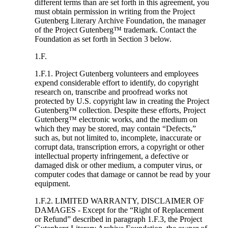
different terms than are set forth in this agreement, you
must obtain permission in writing from the Project
Gutenberg Literary Archive Foundation, the manager
of the Project Gutenberg™ trademark. Contact the
Foundation as set forth in Section 3 below.
1.F.
1.F.1. Project Gutenberg volunteers and employees
expend considerable effort to identify, do copyright
research on, transcribe and proofread works not
protected by U.S. copyright law in creating the Project
Gutenberg™ collection. Despite these efforts, Project
Gutenberg™ electronic works, and the medium on
which they may be stored, may contain “Defects,”
such as, but not limited to, incomplete, inaccurate or
corrupt data, transcription errors, a copyright or other
intellectual property infringement, a defective or
damaged disk or other medium, a computer virus, or
computer codes that damage or cannot be read by your
equipment.
1.F.2. LIMITED WARRANTY, DISCLAIMER OF
DAMAGES - Except for the “Right of Replacement
or Refund” described in paragraph 1.F.3, the Project