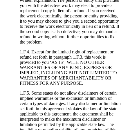
written explanation. The person or entity that provided
you with the defective work may elect to provide a
replacement copy in lieu of a refund. If you received
the work electronically, the person or entity providing
it to you may choose to give you a second opportunity
to receive the work electronically in lieu of a refund. If
the second copy is also defective, you may demand a
refund in writing without further opportunities to fix
the problem.
1.F.4. Except for the limited right of replacement or
refund set forth in paragraph 1.F.3, this work is
provided to you ‘AS-IS’, WITH NO OTHER
WARRANTIES OF ANY KIND, EXPRESS OR
IMPLIED, INCLUDING BUT NOT LIMITED TO
WARRANTIES OF MERCHANTABILITY OR
FITNESS FOR ANY PURPOSE.
1.F.5. Some states do not allow disclaimers of certain
implied warranties or the exclusion or limitation of
certain types of damages. If any disclaimer or limitation
set forth in this agreement violates the law of the state
applicable to this agreement, the agreement shall be
interpreted to make the maximum disclaimer or
limitation permitted by the applicable state law. The
invalidity or unenforceability of any provision of this