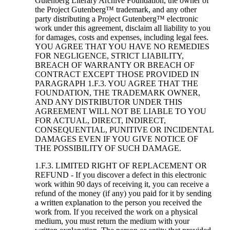
Gutenberg Literary Archive Foundation, the owner of
the Project Gutenberg™ trademark, and any other
party distributing a Project Gutenberg™ electronic
work under this agreement, disclaim all liability to you
for damages, costs and expenses, including legal fees.
YOU AGREE THAT YOU HAVE NO REMEDIES
FOR NEGLIGENCE, STRICT LIABILITY,
BREACH OF WARRANTY OR BREACH OF
CONTRACT EXCEPT THOSE PROVIDED IN
PARAGRAPH 1.F.3. YOU AGREE THAT THE
FOUNDATION, THE TRADEMARK OWNER,
AND ANY DISTRIBUTOR UNDER THIS
AGREEMENT WILL NOT BE LIABLE TO YOU
FOR ACTUAL, DIRECT, INDIRECT,
CONSEQUENTIAL, PUNITIVE OR INCIDENTAL
DAMAGES EVEN IF YOU GIVE NOTICE OF
THE POSSIBILITY OF SUCH DAMAGE.
1.F.3. LIMITED RIGHT OF REPLACEMENT OR
REFUND - If you discover a defect in this electronic
work within 90 days of receiving it, you can receive a
refund of the money (if any) you paid for it by sending
a written explanation to the person you received the
work from. If you received the work on a physical
medium, you must return the medium with your