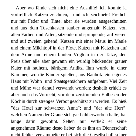
Aber wo fände sich nicht eine Aushilfe! Ich konnte ja
vortrefflich Katzen zeichnen;—und ich zeichnete! Freilich
nur mit Feder und Tinte; aber sie wurden ausgeschnitten
und aus dem Tuschkasten sauber angemalt: Katzen von
allen Farben und Arten, sitzende und springende, auf vieren
und auf zweien gehend, Katzen mit einer Maus im Maule
und einem Milchtopf in der Pfote, Katzen mit Kätzchen auf
dem Arme und einem bunten Vöglein in der Tatze; den
Preis über alle aber gewann ein würdig blickender grauer
Kater mit rauhem, bärtigem Antlitz. Ihm wurde in einer
Kammer, wo die Kinder spielten, aus Bauholz ein eigenes
Haus mit Wohn- und Staatsgemächern aufgebaut. Viel Zeit
und Mühe war darauf verwandt worden; deshalb erhielt es
aber auch das Vorrecht, vor dem zerstörenden Eulbesen der
Köchin durch strenges Verbot geschützt zu werden. Es hieß
"das Hotel zur schwarzen Anna"; und "der alte Herr",
welchen Namen der Graue sich gar bald erworben hatte, hat
lange darin gewohnt. Selten nur verließ er seine
angenehmen Räume; desto lieber, da es ihm an Dienerschaft
nicht fehlte, versammelte er bei sich die Gesellschaft seiner