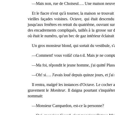
—Mais non, rue de Choiseul…. Une maison neuve, 
Et le fiacre n'eut qu'à tourner, la maison se trouvai
vieilles façades voisines. Octave, qui était descendu 
jusqu'aux fenêtres en retrait du quatrième, ouvrant su
des encadrements compliqués, taillés à la grosse sur 
où était le numéro, qu'un bec de gaz intérieur éclairait 
Un gros monsieur blond, qui sortait du vestibule, s'
—Comment! vous voilà! cria-t-il. Mais je ne compt
—Ma foi, répondit le jeune homme, j'ai quitté Plass
—Oh! si…. J'avais loué depuis quinze jours, et j'ai
Il rentra, malgré les instances d'Octave. Le cocher
gravement le
Moniteur
. Il daigna pourtant s'inquiét
nommait:
—Monsieur Campardon, est-ce la personne?