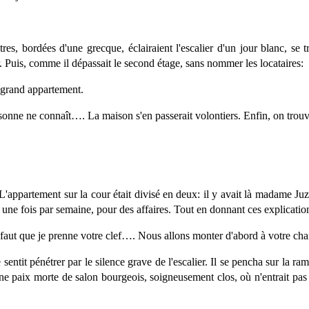
res, bordées d'une grecque, éclairaient l'escalier d'un jour blanc, se t
 Puis, comme il dépassait le second étage, sans nommer les locataires:
 grand appartement.
rsonne ne connaît…. La maison s'en passerait volontiers. Enfin, on trou
t. L'appartement sur la cour était divisé en deux: il y avait là madame 
t une fois par semaine, pour des affaires. Tout en donnant ces explicati
l faut que je prenne votre clef…. Nous allons monter d'abord à votre ch
entit pénétrer par le silence grave de l'escalier. Il se pencha sur la rampe
une paix morte de salon bourgeois, soigneusement clos, où n'entrait pas 