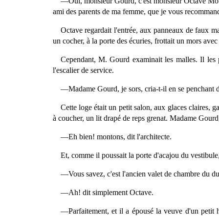
—Oui, monsieur Gourd, c'est monsieur Octave Mouret
ami des parents de ma femme, que je vous recomman
Octave regardait l'entrée, aux panneaux de faux mar
un cocher, à la porte des écuries, frottait un mors avec
Cependant, M. Gourd examinait les malles. Il les p
l'escalier de service.
—Madame Gourd, je sors, cria-t-il en se penchant d
Cette loge était un petit salon, aux glaces claires,
à coucher, un lit drapé de reps grenat. Madame Gourd, tr
—Eh bien! montons, dit l'architecte.
Et, comme il poussait la porte d'acajou du vestibule
—Vous savez, c'est l'ancien valet de chambre du d
—Ah! dit simplement Octave.
—Parfaitement, et il a épousé la veuve d'un petit h