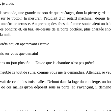
je crois.
t la seconde, une grande maison de quatre étages, dont la pierre gardait 
sur le trottoir, la mesurait, l'étudiait d'un regard machinal, depuis l
r une étroite terrasse. Au premier, des têtes de femme soutenaient un ba
des poncifs; et, en bas, au-dessus de la porte cochère, plus chargée e
la nuit.
arrêta net, en apercevant Octave.
ais sur vous que demain!
ans un jour plus tôt…. Est-ce que la chambre n'est pas prête?
 meublé ça tout de suite, comme vous me le demandiez. Attendez, je veux
 avait descendu les trois malles. Debout dans la loge du concierge, un 
er de ces malles qu'on déposait sous sa porte; et, s'avançant, il demand