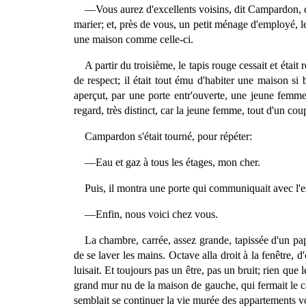
—Vous aurez d'excellents voisins, dit Campardon, qui a
marier; et, près de vous, un petit ménage d'employé, l
une maison comme celle-ci.
A partir du troisième, le tapis rouge cessait et étai
de respect; il était tout ému d'habiter une maison si 
aperçut, par une porte entr'ouverte, une jeune femme 
regard, très distinct, car la jeune femme, tout d'un cou
Campardon s'était tourné, pour répéter:
—Eau et gaz à tous les étages, mon cher.
Puis, il montra une porte qui communiquait avec l'es
—Enfin, nous voici chez vous.
La chambre, carrée, assez grande, tapissée d'un papi
de se laver les mains. Octave alla droit à la fenêtre, d
luisait. Et toujours pas un être, pas un bruit; rien que
grand mur nu de la maison de gauche, qui fermait le car
semblait se continuer la vie murée des appartements vo