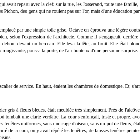
vait reparu avec la clef: sur la rue, les Josserand, toute une famille, le
es Pichon, des gens qui ne roulent pas sur l'or, mais d'une éducation pa
t remplacé par une simple toile grise. Octave en éprouva une légère contr
bien, selon l'expression de l'architecte. Comme il s'engageait, derrière
debout devant un berceau. Elle leva la tête, au bruit. Elle était blond
p rougissante, poussa la porte, de l'air honteux d'une personne surprise.
calier de service. En haut, étaient les chambres de domestique. Et, s'arr
er gris à fleurs bleues, était meublée très simplement. Près de l'alcôve,
'où tombait une clarté verdâtre. La cour s'enfonçait, triste et propre, av
 les fenêtres uniformes, sans une cage d'oiseau, sans un pot de fleurs, é
ré de la cour, on y avait répété les fenêtres, de fausses fenêtres peintes
isins.