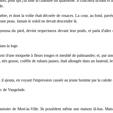
, pour qui j'ai loué la chambre du quatrième. Il couchera là-haut et 
de.
bre, et dont la voûte était décorée de rosaces. La cour, au fond, pavée 
 une peau. Jamais le soleil ne devait descendre là.
oussa du pied, devint respectueux devant leur poids, et parla d'aller
ans la loge.
 garni d'une moquette à fleurs rouges et meublé de palissandre; et, par u
ès grasse, coiffée de rubans jaunes, était allongée dans un fauteuil, les 
, il ajouta, en voyant l'impression causée au jeune homme par la calotte 
uc de Vaugelade.
uissier de Mort-la-Ville. Ils possèdent même une maison là-bas. Mais il