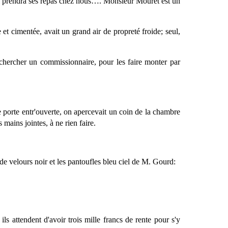
il prendra ses repas chez nous…. Monsieur Mouret est un
et cimentée, avait un grand air de propreté froide; seul,
 chercher un commissionnaire, pour les faire monter par
ne porte entr'ouverte, on apercevait un coin de la chambre
mains jointes, à ne rien faire.
de velours noir et les pantoufles bleu ciel de M. Gourd:
s attendent d'avoir trois mille francs de rente pour s'y