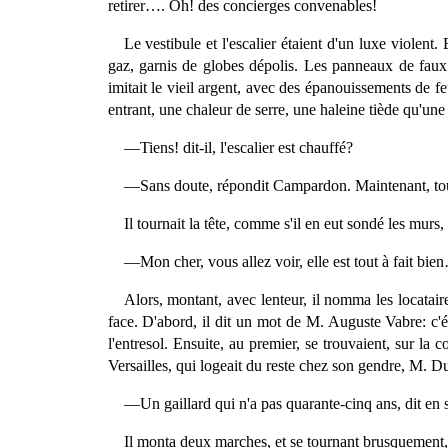
retirer…. Oh! des concierges convenables!
Le vestibule et l'escalier étaient d'un luxe violent
gaz, garnis de globes dépolis. Les panneaux de faux 
imitait le vieil argent, avec des épanouissements de fe
entrant, une chaleur de serre, une haleine tiède qu'une
—Tiens! dit-il, l'escalier est chauffé?
—Sans doute, répondit Campardon. Maintenant, tous 
Il tournait la tête, comme s'il en eut sondé les murs, 
—Mon cher, vous allez voir, elle est tout à fait bie
Alors, montant, avec lenteur, il nomma les locataires
face. D'abord, il dit un mot de M. Auguste Vabre: c'éta
l'entresol. Ensuite, au premier, se trouvaient, sur la 
Versailles, qui logeait du reste chez son gendre, M. Duv
—Un gaillard qui n'a pas quarante-cinq ans, dit en s
Il monta deux marches, et se tournant brusquement, 