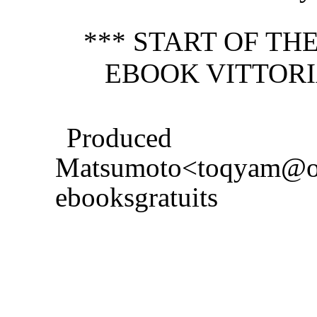
*** START OF T
EBOOK VITTOR
Produce
Matsumoto<toqya
ebooksgratuits