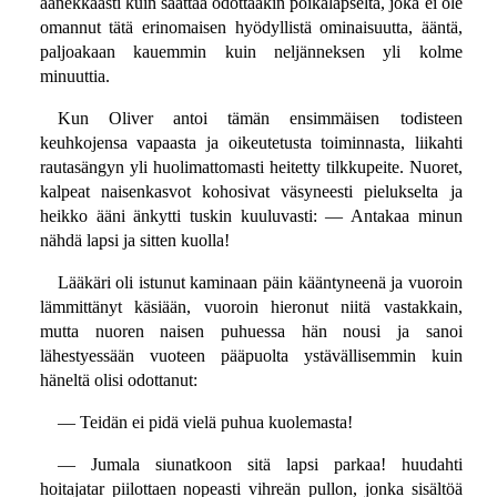
äänekkäästi kuin saattaa odottaakin poikalapselta, joka ei ole
omannut tätä erinomaisen hyödyllistä ominaisuutta, ääntä,
paljoakaan kauemmin kuin neljänneksen yli kolme
minuuttia.
Kun Oliver antoi tämän ensimmäisen todisteen
keuhkojensa vapaasta ja oikeutetusta toiminnasta, liikahti
rautasängyn yli huolimattomasti heitetty tilkkupeite. Nuoret,
kalpeat naisenkasvot kohosivat väsyneesti pielukselta ja
heikko ääni änkytti tuskin kuuluvasti: — Antakaa minun
nähdä lapsi ja sitten kuolla!
Lääkäri oli istunut kaminaan päin kääntyneenä ja vuoroin
lämmittänyt käsiään, vuoroin hieronut niitä vastakkain,
mutta nuoren naisen puhuessa hän nousi ja sanoi
lähestyessään vuoteen pääpuolta ystävällisemmin kuin
häneltä olisi odottanut:
— Teidän ei pidä vielä puhua kuolemasta!
— Jumala siunatkoon sitä lapsi parkaa! huudahti
hoitajatar piilottaen nopeasti vihreän pullon, jonka sisältöä