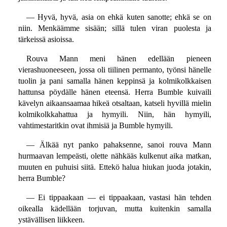
— Hyvä, hyvä, asia on ehkä kuten sanotte; ehkä se on
niin. Menkäämme sisään; sillä tulen viran puolesta ja
tärkeissä asioissa.
Rouva Mann meni hänen edellään pieneen
vierashuoneeseen, jossa oli tiilinen permanto, työnsi hänelle
tuolin ja pani samalla hänen keppinsä ja kolmikolkkaisen
hattunsa pöydälle hänen eteensä. Herra Bumble kuivaili
kävelyn aikaansaamaa hikeä otsaltaan, katseli hyvillä mielin
kolmikolkkahattua ja hymyili. Niin, hän hymyili,
vahtimestaritkin ovat ihmisiä ja Bumble hymyili.
— Älkää nyt panko pahaksenne, sanoi rouva Mann
hurmaavan lempeästi, olette nähkääs kulkenut aika matkan,
muuten en puhuisi siitä. Ettekö halua hiukan juoda jotakin,
herra Bumble?
— Ei tippaakaan — ei tippaakaan, vastasi hän tehden
oikealla kädellään torjuvan, mutta kuitenkin samalla
ystävällisen liikkeen.