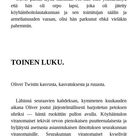
että hän oli orpo lapsi, joka oli jätetty
köyhäinhoitolautakunnan ja sen toimitsijan säälin ja
armeliaisuuden varaan, olisi hän parkunut ehkä vieläkin
pahemmin.
TOINEN LUKU.
Oliver Twistin kasvusta, kasvatuksesta ja ruuasta.
Lähinnä seuraavien kahdeksan, kymmenen kuukauden
aikana Oliver joutui järjestelmällisesti harjoitetun petoksen
uhriksi — häntä ruokittiin pullon avulla. Köyhäintalon
viranomaiset tekivät orvon pienokaisen puutteenalaisesta ja
hyljätystä asemasta asianmukaisen ilmoituksen seurakunnan
viranomaisille. Seurakunnan viranomaiset kyselivät