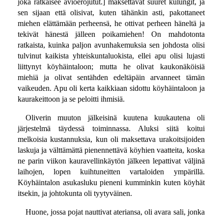
joka ratkaisee avioerojutut.] maksettavat suuret kulungit, ja
sen sijaan että olisivat, kuten tähänkin asti, pakottaneet
miehen elättämään perheensä, he ottivat perheen häneltä ja
tekivät hänestä jälleen poikamiehen! On mahdotonta
ratkaista, kuinka paljon avunhakemuksia sen johdosta olisi
tulvinut kaikista yhteiskuntaluokista, ellei apu olisi lujasti
liittynyt köyhäintaloon; mutta he olivat kaukonäköisiä
miehiä ja olivat sentähden edeltäpäin arvanneet tämän
vaikeuden. Apu oli kerta kaikkiaan sidottu köyhäintaloon ja
kaurakeittoon ja se peloitti ihmisiä.
Oliverin muuton jälkeisinä kuutena kuukautena oli
järjestelmä täydessä toiminnassa. Aluksi siitä koitui
melkoisia kustannuksia, kun oli maksettava urakoitsijoiden
laskuja ja välttämättä pienennettävä köyhien vaatteita, koska
ne parin viikon kauravellinkäytön jälkeen lepattivat väljinä
laihojen, lopen kuihtuneitten vartaloiden ympärillä.
Köyhäintalon asukasluku pieneni kumminkin kuten köyhät
itsekin, ja johtokunta oli tyytyväinen.
Huone, jossa pojat nauttivat ateriansa, oli avara sali, jonka