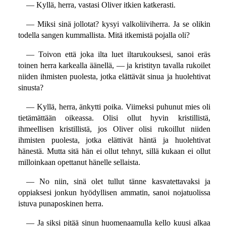
— Kyllä, herra, vastasi Oliver itkien katkerasti.
— Miksi sinä jollotat? kysyi valkoliiviherra. Ja se olikin
todella sangen kummallista. Mitä itkemistä pojalla oli?
— Toivon että joka ilta luet iltarukouksesi, sanoi eräs
toinen herra karkealla äänellä, — ja kristityn tavalla rukoilet
niiden ihmisten puolesta, jotka elättävät sinua ja huolehtivat
sinusta?
— Kyllä, herra, änkytti poika. Viimeksi puhunut mies oli
tietämättään oikeassa. Olisi ollut hyvin kristillistä,
ihmeellisen kristillistä, jos Oliver olisi rukoillut niiden
ihmisten puolesta, jotka elättivät häntä ja huolehtivat
hänestä. Mutta sitä hän ei ollut tehnyt, sillä kukaan ei ollut
milloinkaan opettanut hänelle sellaista.
— No niin, sinä olet tullut tänne kasvatettavaksi ja
oppiaksesi jonkun hyödyllisen ammatin, sanoi nojatuolissa
istuva punaposkinen herra.
— Ja siksi pitää sinun huomenaamulla kello kuusi alkaa