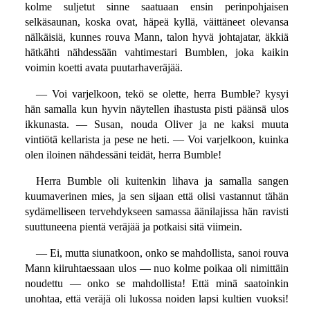
kolme suljetut sinne saatuaan ensin perinpohjaisen
selkäsaunan, koska ovat, häpeä kyllä, väittäneet olevansa
nälkäisiä, kunnes rouva Mann, talon hyvä johtajatar, äkkiä
hätkähti nähdessään vahtimestari Bumblen, joka kaikin
voimin koetti avata puutarhaveräjää.
— Voi varjelkoon, tekö se olette, herra Bumble? kysyi
hän samalla kun hyvin näytellen ihastusta pisti päänsä ulos
ikkunasta. — Susan, nouda Oliver ja ne kaksi muuta
vintiötä kellarista ja pese ne heti. — Voi varjelkoon, kuinka
olen iloinen nähdessäni teidät, herra Bumble!
Herra Bumble oli kuitenkin lihava ja samalla sangen
kuumaverinen mies, ja sen sijaan että olisi vastannut tähän
sydämelliseen tervehdykseen samassa äänilajissa hän ravisti
suuttuneena pientä veräjää ja potkaisi sitä viimein.
— Ei, mutta siunatkoon, onko se mahdollista, sanoi rouva
Mann kiiruhtaessaan ulos — nuo kolme poikaa oli nimittäin
noudettu — onko se mahdollista! Että minä saatoinkin
unohtaa, että veräjä oli lukossa noiden lapsi kultien vuoksi!