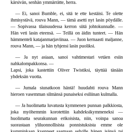
kärsivän, senhän ymmärrätte, herra.
— Ei, sanoi Bumble, ei, sitä te ette kestäisi. Te olette
ihmisystävä, rouva Mann, — tämä asetti nyt lasin pöydälle.
— Sopivassa tilaisuudessa kerron siitä johtokunnalle. —
Hän veti lasin eteensä. — Teillä on äidin tunteet. — Hän
hämmenteli katajanmarjaviinaa. — Juon kernaasti maljanne,
rouva Mann, — ja hän tyhjensi lasin puoliksi.
— Ja nyt asiaan, sanoi vahtimestari vetäen esiin
nahkalompakkonsa. —
Lapsi, joka kastettiin Oliver Twistiksi, täyttää tänään
yhdeksän vuotta.
— Jumala siunatkoon häntä! huudahti rouva Mann
hieroen vasemman silmänsä punaiseksi esiliinan kulmalla.
— Ja huolimatta luvatusta kymmenen punnan palkkiosta,
joka myöhemmin korotettiin kahdeksikymmeneksi —
huolimatta seurakunnan erikoisista, niin, voinpa sanoa
suorastaan yliluonnollisista ponnistuksista emme ole
kumminkaan kyenneet saamaan selville hänen isänsä tai