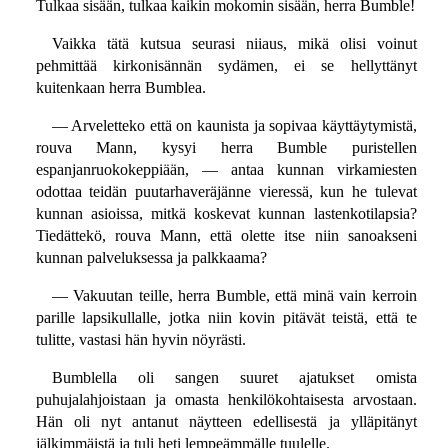
Tulkaa sisään, tulkaa kaikin mokomin sisään, herra Bumble!
Vaikka tätä kutsua seurasi niiaus, mikä olisi voinut
pehmittää kirkonisännän sydämen, ei se hellyttänyt
kuitenkaan herra Bumblea.
— Arveletteko että on kaunista ja sopivaa käyttäytymistä,
rouva Mann, kysyi herra Bumble puristellen
espanjanruokokeppiään, — antaa kunnan virkamiesten
odottaa teidän puutarhaveräjänne vieressä, kun he tulevat
kunnan asioissa, mitkä koskevat kunnan lastenkotilapsia?
Tiedättekö, rouva Mann, että olette itse niin sanoakseni
kunnan palveluksessa ja palkkaama?
— Vakuutan teille, herra Bumble, että minä vain kerroin
parille lapsikullalle, jotka niin kovin pitävät teistä, että te
tulitte, vastasi hän hyvin nöyrästi.
Bumblella oli sangen suuret ajatukset omista
puhujalahjoistaan ja omasta henkilökohtaisesta arvostaan.
Hän oli nyt antanut näytteen edellisestä ja ylläpitänyt
jälkimmäistä ja tuli heti lempeämmälle tuulelle.