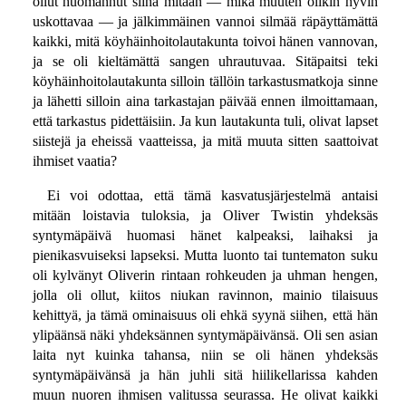
ollut huomannut siinä mitään — mikä muuten olikin hyvin
uskottavaa — ja jälkimmäinen vannoi silmää räpäyttämättä
kaikki, mitä köyhäinhoitolautakunta toivoi hänen vannovan,
ja se oli kieltämättä sangen uhrautuvaa. Sitäpaitsi teki
köyhäinhoitolautakunta silloin tällöin tarkastusmatkoja sinne
ja lähetti silloin aina tarkastajan päivää ennen ilmoittamaan,
että tarkastus pidettäisiin. Ja kun lautakunta tuli, olivat lapset
siistejä ja eheissä vaatteissa, ja mitä muuta sitten saattoivat
ihmiset vaatia?
Ei voi odottaa, että tämä kasvatusjärjestelmä antaisi
mitään loistavia tuloksia, ja Oliver Twistin yhdeksäs
syntymäpäivä huomasi hänet kalpeaksi, laihaksi ja
pienikasvuiseksi lapseksi. Mutta luonto tai tuntematon suku
oli kylvänyt Oliverin rintaan rohkeuden ja uhman hengen,
jolla oli ollut, kiitos niukan ravinnon, mainio tilaisuus
kehittyä, ja tämä ominaisuus oli ehkä syynä siihen, että hän
ylipäänsä näki yhdeksännen syntymäpäivänsä. Oli sen asian
laita nyt kuinka tahansa, niin se oli hänen yhdeksäs
syntymäpäivänsä ja hän juhli sitä hiilikellarissa kahden
muun nuoren ihmisen valitussa seurassa. He olivat kaikki