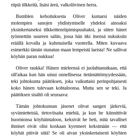
riipiä tilkkeitä, lisäsi äreä, valkoliivinen herra.
Bumblen kehoituksesta Oliver kumarsi näiden
molempien sanojen yhdistymiselle yhdeksi ainoaksi
yksinkertaiseksi tilkkeittenriipimispuuhaksi, ja sitten hänet
työnnettiin suureen saliin, jossa hän itki itsensä nukuksiin
eräällä kovalla ja kuhmuisella vuoteella. Miten kuvaava
esimerkki tämän siunatun maan lempeistä laeista! Ne sallivat
köyhän paran nukkua!
Oliver raukka! Hänen mieleensä ei juolahtanutkaan, että
sill'aikaa kun hän uinui onnellisessa tietämättömyydessään,
teki johtokunta päätöksen, joka vaikuttaisi perinpohjaisesti
koko hänen tulevaan kohtaloonsa. Mutta sen se teki. Ja
päätöksen sisältö oli seuraava:
Tämän johtokunnan jäsenet olivat sangen järkeviä,
syvämietteisiä, tietoviisaita miehiä, ja kun he kiinnittivät
huomionsa köyhäintaloon, keksivät he heti, mitä tavalliset
ihmiset eivät olisi koskaan kyenneet keksimään — että
köyhät pitivät siitä! Se oli aivan yksinkertaisesti köyhien