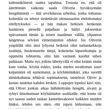
todennäköisesti saattoi tapahtua. Tosiasia on, että oli
äärettömän vaikeata saada Oliveria hyväksymään
hengittämistä — tätä arveluttavaa urheilua, jonka tottumus
kuitenkin on tehnyt siedettävän olemassaolon ehdottomaksi
edellytykseksi — ja hän makasi hetkisen henkeään
haukkoen pienellä patjallaan ja häilyi jokseenkin
epävarmasti tämän ja toisen maailman välillä, ylipainon
langetessa selvästi viimemainitun eduksi. Jos Oliverin
ympärillä olisi tänä lyhyenä hetkenä ollut turhantarkkoja
isoäitejä, huolestuneita tätejä, kokeneita lapsenhoitajia ja
oppineita tohtoreita, olisi hän varmasti kuollut siihen
paikkaan. Mutta nyt, jolloin lähettyvillä ei ollut ketään muita
kuin vanha, köyhä eukko, jonka mielen tavattoman suuri
kaljamäärä oli sumentanut, ja köyhäinlääkäri, joka suoritti
tämänkaltaisia tehtäviä sopimuksesta, taistelivat Oliver ja
luonto taistelun kahden kesken. Loppujen lopuksi kävi niin,
että Oliver jonkun aikaa läähätettyään hengitti, aivasti ja
ryhtyi ilmoittamaan köyhäintalon asukkaille, että kunta oli
nyt saanut uuden taakan kannettavakseen kaikkien muiden
lisäksi, tehden sen siten, että rupesi kirkumaan, niin