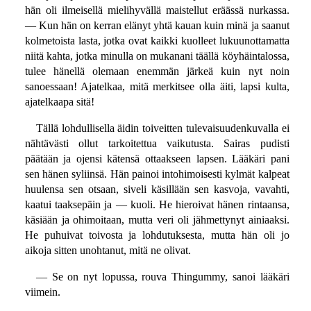
hän oli ilmeisellä mielihyvällä maistellut eräässä nurkassa.
— Kun hän on kerran elänyt yhtä kauan kuin minä ja saanut
kolmetoista lasta, jotka ovat kaikki kuolleet lukuunottamatta
niitä kahta, jotka minulla on mukanani täällä köyhäintalossa,
tulee hänellä olemaan enemmän järkeä kuin nyt noin
sanoessaan! Ajatelkaa, mitä merkitsee olla äiti, lapsi kulta,
ajatelkaapa sitä!
Tällä lohdullisella äidin toiveitten tulevaisuudenkuvalla ei
nähtävästi ollut tarkoitettua vaikutusta. Sairas pudisti
päätään ja ojensi kätensä ottaakseen lapsen. Lääkäri pani
sen hänen syliinsä. Hän painoi intohimoisesti kylmät kalpeat
huulensa sen otsaan, siveli käsillään sen kasvoja, vavahti,
kaatui taaksepäin ja — kuoli. He hieroivat hänen rintaansa,
käsiään ja ohimoitaan, mutta veri oli jähmettynyt ainiaaksi.
He puhuivat toivosta ja lohdutuksesta, mutta hän oli jo
aikoja sitten unohtanut, mitä ne olivat.
— Se on nyt lopussa, rouva Thingummy, sanoi lääkäri
viimein.