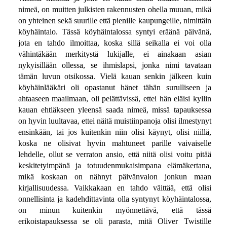
nimeä, on muitten julkisten rakennusten ohella muuan, mikä
on yhteinen sekä suurille että pienille kaupungeille, nimittäin
köyhäintalo. Tässä köyhäintalossa syntyi eräänä päivänä,
jota en tahdo ilmoittaa, koska sillä seikalla ei voi olla
vähintäkään merkitystä lukijalle, ei ainakaan asian
nykyisillään ollessa, se ihmislapsi, jonka nimi tavataan
tämän luvun otsikossa. Vielä kauan senkin jälkeen kuin
köyhäinlääkäri oli opastanut hänet tähän surulliseen ja
ahtaaseen maailmaan, oli pelättävissä, ettei hän eläisi kyllin
kauan ehtiäkseen yleensä saada nimeä, missä tapauksessa
on hyvin luultavaa, ettei näitä muistiinpanoja olisi ilmestynyt
ensinkään, tai jos kuitenkin niin olisi käynyt, olisi niillä,
koska ne olisivat hyvin mahtuneet parille vaivaiselle
lehdelle, ollut se verraton ansio, että niitä olisi voitu pitää
keskitetyimpänä ja totuudenmukaisimpana elämäkertana,
mikä koskaan on nähnyt päivänvalon jonkun maan
kirjallisuudessa. Vaikkakaan en tahdo väittää, että olisi
onnellisinta ja kadehdittavinta olla syntynyt köyhäintalossa,
on minun kuitenkin myönnettävä, että tässä
erikoistapauksessa se oli parasta, mitä Oliver Twistille