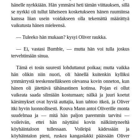
hänelle nyrkkiään. Hän ymmärsi heti tämän viittauksen, sillä
se nyrkki oli tullut läheiseen kosketukseen hänen ruumiinsa
kanssa liian usein voidakseen olla tekemättä määrättyä
vaikutusta hänen mieleensä.
— Tuleeko hän mukaan? kysyi Oliver raukka.
— Ei, vastasi Bumble, — mutta hän voi tulla joskus
tervehtimään sinua.
Tämä ei tosin suuresti lohduttanut poikaa; mutta vaikka
hän olikin niin nuori, oli hänellä kuitenkin kylliksi
ymmärrystä teeskennelläkseen olevansa kovin onneton, kun
hänen oli jätettävä tähänastinen kotinsa. Pojan ei ollut
vaikeata saada silmiään kostumaan; nälkä ja juuri koetut
kärsimykset ovat hyviä auttajia, kun tahtoo itkeä, ja Oliver
itki hyvin luonnollisesti. Rouva Mann antoi Oliverille monta
suudelmaa ja — mitä hän paljon paremmin tarvitsi —
voileivän, ettei hän näyttäisi kovin nälkiintyneeltä
köyhäintaloon tullessaan. Voileipä kädessään ja
köyhäintalon pieni, ruskea kangaslakki päässään Oliver