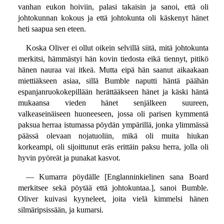
vanhan eukon hoiviin, palasi takaisin ja sanoi, että oli
johtokunnan kokous ja että johtokunta oli käskenyt hänet
heti saapua sen eteen.
Koska Oliver ei ollut oikein selvillä siitä, mitä johtokunta
merkitsi, hämmästyi hän kovin tiedosta eikä tiennyt, pitikö
hänen nauraa vai itkeä. Mutta eipä hän saanut aikaakaan
miettiäkseen asiaa, sillä Bumble naputti häntä päähän
espanjanruokokepillään herättääkseen hänet ja käski häntä
mukaansa vieden hänet senjälkeen suureen,
valkeaseinäiseen huoneeseen, jossa oli parisen kymmentä
paksua herraa istumassa pöydän ympärillä, jonka ylimmässä
päässä olevaan nojatuoliin, mikä oli muita hiukan
korkeampi, oli sijoittunut eräs erittäin paksu herra, jolla oli
hyvin pyöreät ja punakat kasvot.
— Kumarra pöydälle [Englanninkielinen sana Board
merkitsee sekä pöytää että johtokuntaa.], sanoi Bumble.
Oliver kuivasi kyyneleet, joita vielä kimmelsi hänen
silmäripsissään, ja kumarsi.