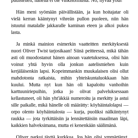
pudistellen, hänellä ei ole vihkisormusta. No, hyvää yötä!
Hän meni syömään päivällistään, ja kun hoitajatar oli
vielä kerran kääntynyt vihreän pullon puoleen, niin hän
istuutui matalalle jakkaralle kaminan eteen ja alkoi pukea
lasta.
Ja minkä mainion esimerkin vaatteitten merkityksestä
nuori Oliver Twist tarjosikaan! Siinä peitteessä, mikä tähän
asti oli muodostanut hänen ainoan vaatetuksensa, olisi hän
voinut yhtä hyvin olla jonkun aatelismiehen kuin
kerjäläisenkin lapsi. Kopeimmankin muukalaisen olisi ollut
mahdotonta ratkaista, mihin yhteiskuntaluokkaan hän
kuului. Mutta nyt kun hän oli kapaloitu vanhoihin
karttuuniriepuihin, jotka jo olivat palveluksessaan
kellastuneet, oli hän yht'äkkiä numeroitu ja merkitty ja astui
sille paikalle, mikä hänelle oli määrätty: köyhäintalolapsi —
orpo olento köyhäintalosta — kurja, puoliksi nälkiintynyt
raukka — jota tyrkittäisiin ja lennätettäisiin maailman läpi,
kaikkien halveksimana, mutta ei kenenkään säälimänä.
Oliver parkui täyttä kurkkua. Jos hän olisi ymmärtänyt,