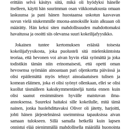
erittäin selvä käsitys siitä, mikä oli hyödyksi hänelle
itselleen, käytti hän suurimman osan viikkomaksusta omaan
laskuunsa ja pani hänen huostaansa uskotun kasvavan
suvun vielä niukemmille muona-annoksille kuin alkuaan oli
määrätty. Hän keksi siten mahdollisuuden mahdottomaksi
havaitussa ja osoitti siis olevansa suuri kokeilijafyysikko.
Jokainen tuntee kertomuksen eräästä toisesta
kokeilijafyysikosta, joka puolusteli sitä mielenkiintoista
teoriaa, että hevonen voi aivan hyvin elää syömättä ja joka
todistikin tämän niin erinomaisesti, että opetti oman
hevosensa syömään ainoastaan pari oljenkortta päivässä ja
olisi epäilemättä myös tehnyt ainoalaatuisen tulisen ja
komean eläimen, joka ei olisi syönyt ollenkaan, ellei se olisi
kuollut täsmälleen kaksikymmentäneljä tuntia ennen kuin
olisi saanut ensimmäisen hyvälle maistuvan ilma-
annoksensa. Suureksi haitaksi sille kokeilulle, mitä tämä
nainen, jonka huolehdittavaksi Oliver oli jätetty, harjoitti,
johti hänen järjestelmänsä useimmissa tapauksissa aivan
samaan tulokseen. Sillä samalla hetkellä kuin lapsen
onnistui elää pienimmällä mahdollisella määrällä huonointa