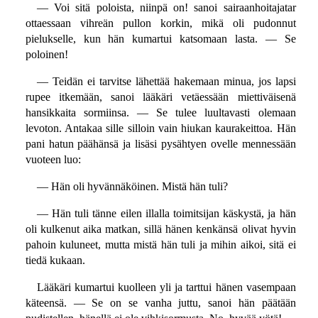
— Voi sitä poloista, niinpä on! sanoi sairaanhoitajatar
ottaessaan vihreän pullon korkin, mikä oli pudonnut
pielukselle, kun hän kumartui katsomaan lasta. — Se
poloinen!
— Teidän ei tarvitse lähettää hakemaan minua, jos lapsi
rupee itkemään, sanoi lääkäri vetäessään miettiväisenä
hansikkaita sormiinsa. — Se tulee luultavasti olemaan
levoton. Antakaa sille silloin vain hiukan kaurakeittoa. Hän
pani hatun päähänsä ja lisäsi pysähtyen ovelle mennessään
vuoteen luo:
— Hän oli hyvännäköinen. Mistä hän tuli?
— Hän tuli tänne eilen illalla toimitsijan käskystä, ja hän
oli kulkenut aika matkan, sillä hänen kenkänsä olivat hyvin
pahoin kuluneet, mutta mistä hän tuli ja mihin aikoi, sitä ei
tiedä kukaan.
Lääkäri kumartui kuolleen yli ja tarttui hänen vasempaan
käteensä. — Se on se vanha juttu, sanoi hän päätään