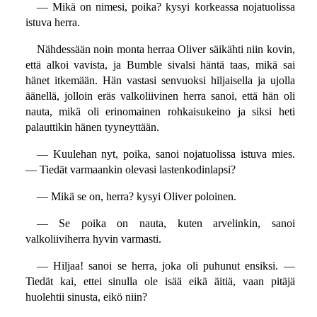
— Mikä on nimesi, poika? kysyi korkeassa nojatuolissa
istuva herra.
Nähdessään noin monta herraa Oliver säikähti niin kovin,
että alkoi vavista, ja Bumble sivalsi häntä taas, mikä sai
hänet itkemään. Hän vastasi senvuoksi hiljaisella ja ujolla
äänellä, jolloin eräs valkoliivinen herra sanoi, että hän oli
nauta, mikä oli erinomainen rohkaisukeino ja siksi heti
palauttikin hänen tyyneyttään.
— Kuulehan nyt, poika, sanoi nojatuolissa istuva mies.
— Tiedät varmaankin olevasi lastenkodinlapsi?
— Mikä se on, herra? kysyi Oliver poloinen.
— Se poika on nauta, kuten arvelinkin, sanoi
valkoliiviherra hyvin varmasti.
— Hiljaa! sanoi se herra, joka oli puhunut ensiksi. —
Tiedät kai, ettei sinulla ole isää eikä äitiä, vaan pitäjä
huolehtii sinusta, eikö niin?