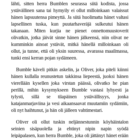
lähti, sitten herra Bumblen seurassa siitä kodista, jossa
ystävällinen sana tai hymyily ei ollut milloinkaan valaissut
hänen lapsuutensa pimeyttä. Ja siitä huolimatta hänet valtasi
lapsellinen tuska, kun puutarhaveräjä sulkeutui hänen
takanaan. Miten kurjia ne pienet onnettomuustoverit
olivatkin, jotka jäivät sinne hänen jälkeensä, niin olivat ne
kumminkin ainoat ystävät, mitkä hänellä milloinkaan oli
ollut, ja tunne, että oli yksin suuressa, avarassa maailmassa,
tunki ensi kerran pojan sydämeen.
Bumble käveli pitkin askelin, ja Oliver, joka piteli kiinni
hänen kullalla reunustetun takkinsa liepeestä, juoksi hänen
vierellään kysellen joka virstan päässä, olivatko he pian
perillä, mihin kysymykseen Bumble vastasi lyhyesti ja
tylysti, sillä se tilapäinen ystävällisyys, jonka
katajanmarjaviina ja vesi aikaansaavat muutamiin sydämiin,
oli nyt haihtunut, ja hän oli jälleen vahtimestari.
Oliver oli ollut tuskin neljännestunnin köyhäintalon
seinien sisäpuolella ja ehtinyt nipin napin syödä
leipäpalasen, kun herra Bumble, joka oli jättänyt hänet erään