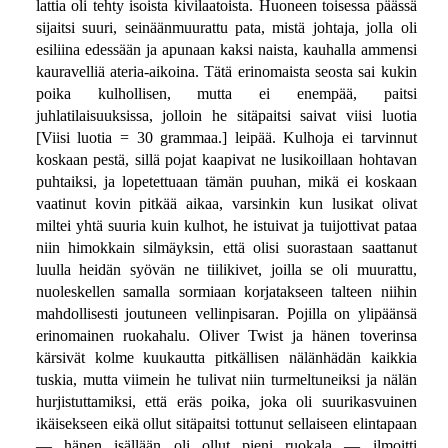
lattia oli tehty isoista kivilaatoista. Huoneen toisessa päässä
sijaitsi suuri, seinäänmuurattu pata, mistä johtaja, jolla oli
esiliina edessään ja apunaan kaksi naista, kauhalla ammensi
kauravelliä ateria-aikoina. Tätä erinomaista seosta sai kukin
poika kulhollisen, mutta ei enempää, paitsi
juhlatilaisuuksissa, jolloin he sitäpaitsi saivat viisi luotia
[Viisi luotia = 30 grammaa.] leipää. Kulhoja ei tarvinnut
koskaan pestä, sillä pojat kaapivat ne lusikoillaan hohtavan
puhtaiksi, ja lopetettuaan tämän puuhan, mikä ei koskaan
vaatinut kovin pitkää aikaa, varsinkin kun lusikat olivat
miltei yhtä suuria kuin kulhot, he istuivat ja tuijottivat pataa
niin himokkain silmäyksin, että olisi suorastaan saattanut
luulla heidän syövän ne tiilikivet, joilla se oli muurattu,
nuoleskellen samalla sormiaan korjatakseen talteen niihin
mahdollisesti joutuneen vellinpisaran. Pojilla on ylipäänsä
erinomainen ruokahalu. Oliver Twist ja hänen toverinsa
kärsivät kolme kuukautta pitkällisen nälänhädän kaikkia
tuskia, mutta viimein he tulivat niin turmeltuneiksi ja nälän
hurjistuttamiksi, että eräs poika, joka oli suurikasvuinen
ikäisekseen eikä ollut sitäpaitsi tottunut sellaiseen elintapaan
— hänen isällään oli ollut pieni ruokala — ilmoitti