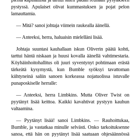
pystyssä. Apulaiset olivat kummastuksen ja pojat pelon
lamauttamia.
— Mitä? sanoi johtaja viimein raukealla äänellä.
— Anteeksi, herra, haluaisin mielelläni lisää.
Johtaja suuntasi kauhallaan iskun Oliverin päätä kohti,
tarttui häntä niskaan ja huusi kovalla äänellä vahtimestaria.
Köyhäinhoitohallitus oli juuri syventynyt pohtimaan erästä
tärkeätä kysymystä, kun Bumble syöksyi tavattoman
kiihtyneinä saliin sanoen korkeassa nojatuolissa istuvalle
punaposkiselle herralle:
— Anteeksi, herra Limbkins. Mutta Oliver Twist on
pyytänyt lisää keittoa. Kaikki kavahtivat pystyyn kauhun
valtaamina.
— Pyytänyt lisää! sanoi Limbkins. — Rauhoittukaa,
Bumble, ja vastatkaa minulle selvästi. Onko tarkoituksenne
sanoa, että hän on pyytänyt lisää saatuaan ohjesäännössä