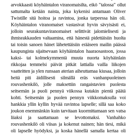
arvokkaasti köyhäintalon viranomaisilta, eikö "talossa" ollut
sattumalta ketään naista, joka kykenisi antamaan Oliver
Twistille sitä hoitoa ja ravintoa, jonka tarpeessa hän oli.
Köyhäintalon viranomaiset vastasivat hyvin sävyisästi ei,
jolloin seurakuntaviranomaiset selittivät jalomielisesti ja
ihmisrakkauden valtaamina, että hänestä pidettäisiin huolta
tai toisin sanoen hänet lähetettäisiin erääseen mailin päässä
kaupungista sijaitsevaan köyhäintalon haaraosastoon, jossa
kaksi- tai kolmekymmentä muuta nuorta köyhäinlain
rikkojaa temmelsi päivät pitkät lattialla vailla liikojen
vaatteitten ja ylen runsaan aterian aiheuttamaa kiusaa, jolloin
heitä piti äidillisesti silmällä eräs vanhanpuoleinen
rouvashenkilö, jolle maksettiin rangaistavien puolesta
seitsemän ja puoli pennyä viikossa kutakin pientä päätä
kohti. Seitsemän ja puolen pennyn viikkomaksulla voi
hankkia yllin kyllin hyvää ravintoa lapselle; sillä saa koko
joukon enemmänkin kuin tarvitaan kuormittamaan sen vatsa
liiaksi ja saattamaan se levottomaksi. Vanhahko
rouvashenkilö oli viisas ja kokenut nainen; hän tiesi, mikä
oli lapselle hyödyksi, ja koska hänellä samalla kertaa oli