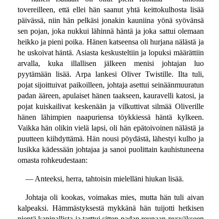
tovereilleen, että ellei hän saanut yhtä keittokulhosta lisää
päivässä, niin hän pelkäsi jonakin kauniina yönä syövänsä
sen pojan, joka nukkui lähinnä häntä ja joka sattui olemaan
heikko ja pieni poika. Hänen katseensa oli hurjana nälästä ja
he uskoivat häntä. Asiasta keskusteltiin ja lopuksi määrättiin
arvalla, kuka illallisen jälkeen menisi johtajan luo
pyytämään lisää. Arpa lankesi Oliver Twistille. Ilta tuli,
pojat sijoittuivat paikoilleen, johtaja asettui seinäänmuuratun
padan ääreen, apulaiset hänen taakseen, kauravelli katosi, ja
pojat kuiskailivat keskenään ja vilkuttivat silmää Oliverille
hänen lähimpien naapuriensa töykkiessä häntä kylkeen.
Vaikka hän olikin vielä lapsi, oli hän epätoivoinen nälästä ja
puutteen kiihdyttämä. Hän nousi pöydästä, lähestyi kulho ja
lusikka kädessään johtajaa ja sanoi puolittain kauhistuneena
omasta rohkeudestaan:
— Anteeksi, herra, tahtoisin mielelläni hiukan lisää.
Johtaja oli kookas, voimakas mies, mutta hän tuli aivan
kalpeaksi. Hämmästyksestä mykkänä hän tuijotti hetkisen
pientä kapinallista ja tarttui sitten padan reunaan pysyäkseen