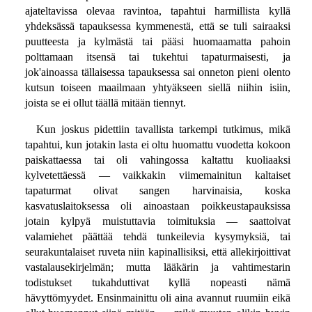
ajateltavissa olevaa ravintoa, tapahtui harmillista kyllä
yhdeksässä tapauksessa kymmenestä, että se tuli sairaaksi
puutteesta ja kylmästä tai pääsi huomaamatta pahoin
polttamaan itsensä tai tukehtui tapaturmaisesti, ja
jok'ainoassa tällaisessa tapauksessa sai onneton pieni olento
kutsun toiseen maailmaan yhtyäkseen siellä niihin isiin,
joista se ei ollut täällä mitään tiennyt.
Kun joskus pidettiin tavallista tarkempi tutkimus, mikä
tapahtui, kun jotakin lasta ei oltu huomattu vuodetta kokoon
paiskattaessa tai oli vahingossa kaltattu kuoliaaksi
kylvetettäessä — vaikkakin viimemainitun kaltaiset
tapaturmat olivat sangen harvinaisia, koska
kasvatuslaitoksessa oli ainoastaan poikkeustapauksissa
jotain kylpyä muistuttavia toimituksia — saattoivat
valamiehet päättää tehdä tunkeilevia kysymyksiä, tai
seurakuntalaiset ruveta niin kapinallisiksi, että allekirjoittivat
vastalausekirjelmän; mutta lääkärin ja vahtimestarin
todistukset tukahduttivat kyllä nopeasti nämä
hävyttömyydet. Ensinmainittu oli aina avannut ruumiin eikä