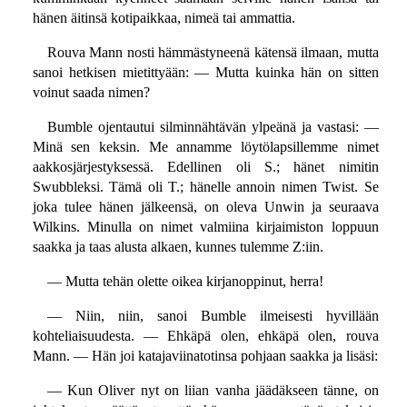
hänen äitinsä kotipaikkaa, nimeä tai ammattia.
Rouva Mann nosti hämmästyneenä kätensä ilmaan, mutta
sanoi hetkisen mietittyään: — Mutta kuinka hän on sitten
voinut saada nimen?
Bumble ojentautui silminnähtävän ylpeänä ja vastasi: —
Minä sen keksin. Me annamme löytölapsillemme nimet
aakkosjärjestyksessä. Edellinen oli S.; hänet nimitin
Swubbleksi. Tämä oli T.; hänelle annoin nimen Twist. Se
joka tulee hänen jälkeensä, on oleva Unwin ja seuraava
Wilkins. Minulla on nimet valmiina kirjaimiston loppuun
saakka ja taas alusta alkaen, kunnes tulemme Z:iin.
— Mutta tehän olette oikea kirjanoppinut, herra!
— Niin, niin, sanoi Bumble ilmeisesti hyvillään
kohteliaisuudesta. — Ehkäpä olen, ehkäpä olen, rouva
Mann. — Hän joi katajaviinatotinsa pohjaan saakka ja lisäsi:
— Kun Oliver nyt on liian vanha jäädäkseen tänne, on