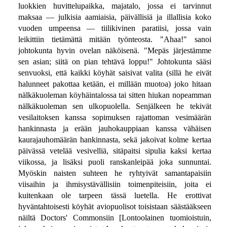
luokkien huvittelupaikka, majatalo, jossa ei tarvinnut
maksaa — julkisia aamiaisia, päivällisiä ja illallisia koko
vuoden umpeensa — tiilikivinen paratiisi, jossa vain
leikittiin tietämättä mitään työnteosta. "Ahaa!" sanoi
johtokunta hyvin ovelan näköisenä. "Mepäs järjestämme
sen asian; siitä on pian tehtävä loppu!" Johtokunta sääsi
senvuoksi, että kaikki köyhät saisivat valita (sillä he eivät
halunneet pakottaa ketään, ei millään muotoa) joko hitaan
nälkäkuoleman köyhäintalossa tai sitten hiukan nopeamman
nälkäkuoleman sen ulkopuolella. Senjälkeen he tekivät
vesilaitoksen kanssa sopimuksen rajattoman vesimäärän
hankinnasta ja erään jauhokauppiaan kanssa vähäisen
kaurajauhomäärän hankinnasta, sekä jakoivat kolme kertaa
päivässä vetelää vesivelliä, sitäpaitsi sipulia kaksi kertaa
viikossa, ja lisäksi puoli ranskanleipää joka sunnuntai.
Myöskin naisten suhteen he ryhtyivät samantapaisiin
viisaihin ja ihmisystävällisiin toimenpiteisiin, joita ei
kuitenkaan ole tarpeen tässä luetella. He erottivat
hyväntahtoisesti köyhät aviopuolisot toisistaan säästääkseen
näiltä Doctors' Commonsiin [Lontoolainen tuomioistuin,