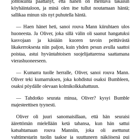
johtokunta päättänyt, että hänen on mentävä takaisin
köyhäintaloon, ja minä olen itse tullut noutamaan häntä;
sallikaa minun siis nyt puhutella häntä.
— Haen hänet heti, sanoi rouva Mann kiiruhtaen ulos
huoneesta. Ja Oliver, joka sillä välin oli saanut hangatuksi
kasvojaan ja käsiään kuoren tavoin peittävästä
likakerroksesta niin paljon, kuin yhden pesun avulla saattoi
poistaa, astui hyväntahtoisen suojelijattarensa saattamana
vierashuoneeseen.
— Kumarra tuolle herralle, Oliver, sanoi rouva Mann.
Oliver teki kumarruksen, joka kohdistui osaksi Bumbleen,
osaksi pöydälle olevaan kolmikolkkahattuun.
— Tahdotko seurata minua, Oliver? kysyi Bumble
majesteettisen tyynesti.
Oliver oli juuri sanomaisillaan, että hän seuraisi
äärettömän mielellään ketä tahansa, kun hän sattui
katsahtamaan rouva Manniin, joka oli asettunut
vahtimestarin tuolin taakse ja suuttuneen näköisenä pui