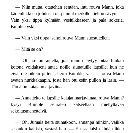
— Niin mutta, otattehan sentään, intti rouva Mann, joka
kädenliikkeen johdosta oli pannut merkille kiellon sävyn. —
Vain yksi tippa kylmään vesitilkkaseen ja pala sokeria.
Bumble yski.
— Vain yksi tippa, sanoi rouva Mann suostutellen.
— Mitä se on?
— Oh, se on ainetta, jota minun täytyy pitää hiukan
kotona voidakseni antaa noille siunatuille lapsille, kun ne
eivät ole oikein pirteitä, herra Bumble, vastasi rouva Mann
avaten nurkkakaapin, josta hän otti esiin pullon ja lasin. —
Tämä on katajanmarjaviinaa.
— Annatteko te lapsille katajanmarjaviinaa, rouva Mann?
kysyi Bumble seuraten katseellaan miellyttävää
sekoitusmenettelyä.
— Oh, Jumala heitä siunatkoon, annanpa niinkin, vaikka
se onkin kallista, vastasi hän. — En saattaisi nähdä niiden