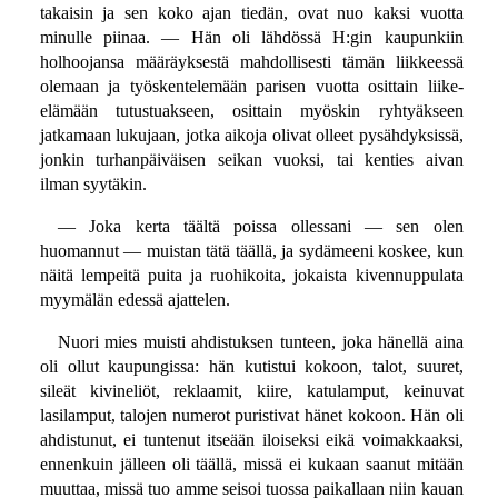
takaisin ja sen koko ajan tiedän, ovat nuo kaksi vuotta
minulle piinaa. — Hän oli lähdössä H:gin kaupunkiin
holhoojansa määräyksestä mahdollisesti tämän liikkeessä
olemaan ja työskentelemään parisen vuotta osittain liike-
elämään tutustuakseen, osittain myöskin ryhtyäkseen
jatkamaan lukujaan, jotka aikoja olivat olleet pysähdyksissä,
jonkin turhanpäiväisen seikan vuoksi, tai kenties aivan
ilman syytäkin.
— Joka kerta täältä poissa ollessani — sen olen
huomannut — muistan tätä täällä, ja sydämeeni koskee, kun
näitä lempeitä puita ja ruohikoita, jokaista kivennuppulata
myymälän edessä ajattelen.
Nuori mies muisti ahdistuksen tunteen, joka hänellä aina
oli ollut kaupungissa: hän kutistui kokoon, talot, suuret,
sileät kivineliöt, reklaamit, kiire, katulamput, keinuvat
lasilamput, talojen numerot puristivat hänet kokoon. Hän oli
ahdistunut, ei tuntenut itseään iloiseksi eikä voimakkaaksi,
ennenkuin jälleen oli täällä, missä ei kukaan saanut mitään
muuttaa, missä tuo amme seisoi tuossa paikallaan niin kauan