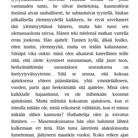
varmuuden tunto, he olivat itsetietoisia, kunnioittivat
itseänsä aivan rauhallisesti, he suhtautuivat tyynellä, hiukan
pilkallisella ylemmyydellä kaikkeen, he eivät soveltaneet
tätä ylemmyyttänsä häneen, mutta hän tunsi sen
olemassaolosta raivoa. Hänen teki mielensä matkan varrella
erota joukosta. Hän ajatteli: Tunnen kyllä, älkää luulko,
etten tuntisi, ylemmyyttä, mutta en teidän kaltaistanne.
Siinäpä vika onkin: minä olen aikaisesti kateellinen teille
siitä, että olette kyenneet uurastamaan, sillä juuri tuon,
herkeämättömän uurastuksen seurauksena on
itsetyytyväisyytenne. Siitä se seuraa, että kokoaa
ajatuksensa yhteen päämäärään, yhtä ymmärtääkseen,
vuoden, parin ajan herkeämättä sitä ajattelee. Minä olen
kaikkialle hajaantunut, en ole mihinkään koonnut
ajatuksiani. Mutta mihinkä kokoaisin ajatukseni, kun ei
minulla mitään ole, mistä erikoisesti välittäisin, kun ei minua
mikään siihen kannusta? Haihattelija olen ja toivoton
ihminen. — Masennuksissansa hän olisi halunnut lähteä
kulkemaan eri tietä. Hän tunsi ääretöntä alakuloisuutta
lumettoman, jäätyneen maankin vuoksi. Koko retken ajan