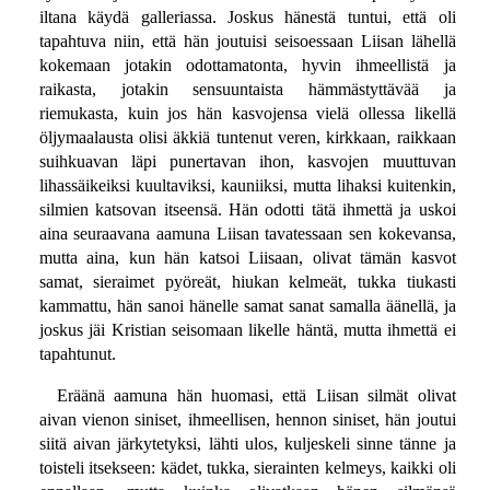
iltana käydä galleriassa. Joskus hänestä tuntui, että oli
tapahtuva niin, että hän joutuisi seisoessaan Liisan lähellä
kokemaan jotakin odottamatonta, hyvin ihmeellistä ja
raikasta, jotakin sensuuntaista hämmästyttävää ja
riemukasta, kuin jos hän kasvojensa vielä ollessa likellä
öljymaalausta olisi äkkiä tuntenut veren, kirkkaan, raikkaan
suihkuavan läpi punertavan ihon, kasvojen muuttuvan
lihassäikeiksi kuultaviksi, kauniiksi, mutta lihaksi kuitenkin,
silmien katsovan itseensä. Hän odotti tätä ihmettä ja uskoi
aina seuraavana aamuna Liisan tavatessaan sen kokevansa,
mutta aina, kun hän katsoi Liisaan, olivat tämän kasvot
samat, sieraimet pyöreät, hiukan kelmeät, tukka tiukasti
kammattu, hän sanoi hänelle samat sanat samalla äänellä, ja
joskus jäi Kristian seisomaan likelle häntä, mutta ihmettä ei
tapahtunut.
Eräänä aamuna hän huomasi, että Liisan silmät olivat
aivan vienon siniset, ihmeellisen, hennon siniset, hän joutui
siitä aivan järkytetyksi, lähti ulos, kuljeskeli sinne tänne ja
toisteli itsekseen: kädet, tukka, sierainten kelmeys, kaikki oli