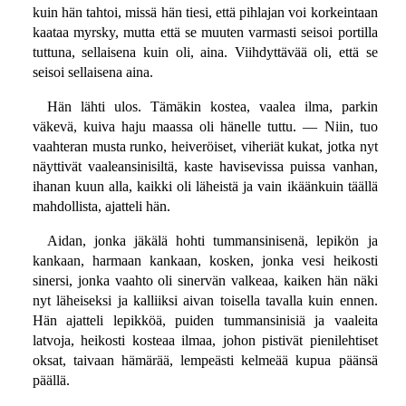
kuin hän tahtoi, missä hän tiesi, että pihlajan voi korkeintaan
kaataa myrsky, mutta että se muuten varmasti seisoi portilla
tuttuna, sellaisena kuin oli, aina. Viihdyttävää oli, että se
seisoi sellaisena aina.
Hän lähti ulos. Tämäkin kostea, vaalea ilma, parkin
väkevä, kuiva haju maassa oli hänelle tuttu. — Niin, tuo
vaahteran musta runko, heiveröiset, viheriät kukat, jotka nyt
näyttivät vaaleansinisiltä, kaste havisevissa puissa vanhan,
ihanan kuun alla, kaikki oli läheistä ja vain ikäänkuin täällä
mahdollista, ajatteli hän.
Aidan, jonka jäkälä hohti tummansinisenä, lepikön ja
kankaan, harmaan kankaan, kosken, jonka vesi heikosti
sinersi, jonka vaahto oli sinervän valkeaa, kaiken hän näki
nyt läheiseksi ja kalliiksi aivan toisella tavalla kuin ennen.
Hän ajatteli lepikköä, puiden tummansinisiä ja vaaleita
latvoja, heikosti kosteaa ilmaa, johon pistivät pienilehtiset
oksat, taivaan hämärää, lempeästi kelmeää kupua päänsä
päällä.