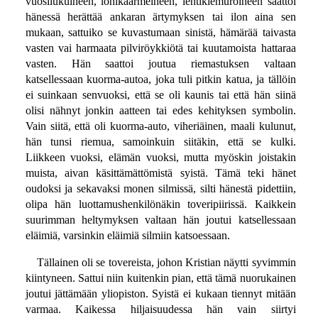
vuosilukuineen, lohikäärmeineen, lehtikiemuroineen saattoi
hänessä herättää ankaran ärtymyksen tai ilon aina sen
mukaan, sattuiko se kuvastumaan sinistä, hämärää taivasta
vasten vai harmaata pilviröykkiötä tai kuutamoista hattaraa
vasten. Hän saattoi joutua riemastuksen valtaan
katsellessaan kuorma-autoa, joka tuli pitkin katua, ja tällöin
ei suinkaan senvuoksi, että se oli kaunis tai että hän siinä
olisi nähnyt jonkin aatteen tai edes kehityksen symbolin.
Vain siitä, että oli kuorma-auto, viheriäinen, maali kulunut,
hän tunsi riemua, samoinkuin siitäkin, että se kulki.
Liikkeen vuoksi, elämän vuoksi, mutta myöskin joistakin
muista, aivan käsittämättömistä syistä. Tämä teki hänet
oudoksi ja sekavaksi monen silmissä, silti hänestä pidettiin,
olipa hän luottamushenkilönäkin toveripiirissä. Kaikkein
suurimman heltymyksen valtaan hän joutui katsellessaan
eläimiä, varsinkin eläimiä silmiin katsoessaan.
Tällainen oli se tovereista, johon Kristian näytti syvimmin
kiintyneen. Sattui niin kuitenkin pian, että tämä nuorukainen
joutui jättämään yliopiston. Syistä ei kukaan tiennyt mitään
varmaa. Kaikessa hiljaisuudessa hän vain siirtyi