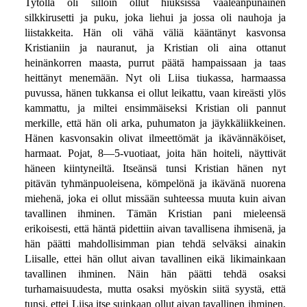
Tytöllä oli silloin ollut hiuksissa vaaleanpunainen
silkkirusetti ja puku, joka liehui ja jossa oli nauhoja ja
liistakkeita. Hän oli vähä väliä kääntänyt kasvonsa
Kristianiin ja nauranut, ja Kristian oli aina ottanut
heinänkorren maasta, purrut päätä hampaissaan ja taas
heittänyt menemään. Nyt oli Liisa tiukassa, harmaassa
puvussa, hänen tukkansa ei ollut leikattu, vaan kireästi ylös
kammattu, ja miltei ensimmäiseksi Kristian oli pannut
merkille, että hän oli arka, puhumaton ja jäykkäliikkeinen.
Hänen kasvonsakin olivat ilmeettömät ja ikävännäköiset,
harmaat. Pojat, 8—5-vuotiaat, joita hän hoiteli, näyttivät
häneen kiintyneiltä. Itseänsä tunsi Kristian hänen nyt
pitävän tyhmänpuoleisena, kömpelönä ja ikävänä nuorena
miehenä, joka ei ollut missään suhteessa muuta kuin aivan
tavallinen ihminen. Tämän Kristian pani mieleensä
erikoisesti, että häntä pidettiin aivan tavallisena ihmisenä, ja
hän päätti mahdollisimman pian tehdä selväksi ainakin
Liisalle, ettei hän ollut aivan tavallinen eikä likimainkaan
tavallinen ihminen. Näin hän päätti tehdä osaksi
turhamaisuudesta, mutta osaksi myöskin siitä syystä, että
tunsi, ettei Liisa itse suinkaan ollut aivan tavallinen ihminen,