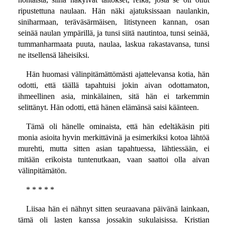
ripustettuna naulaan. Hän näki ajatuksissaan naulankin,
siniharmaan, teräväsärmäisen, litistyneen kannan, osan
seinää naulan ympärillä, ja tunsi siitä nautintoa, tunsi seinää,
tummanharmaata puuta, naulaa, laskua rakastavansa, tunsi
ne itsellensä läheisiksi.
Hän huomasi välinpitämättömästi ajattelevansa kotia, hän
odotti, että täällä tapahtuisi jokin aivan odottamaton,
ihmeellinen asia, minkälainen, sitä hän ei tarkemmin
selittänyt. Hän odotti, että hänen elämänsä saisi käänteen.
Tämä oli hänelle ominaista, että hän edeltäkäsin piti
monia asioita hyvin merkittävinä ja esimerkiksi kotoa lähtöä
murehti, mutta sitten asian tapahtuessa, lähtiessään, ei
mitään erikoista tuntenutkaan, vaan saattoi olla aivan
välinpitämätön.
* * * * *
Liisaa hän ei nähnyt sitten seuraavana päivänä lainkaan,
tämä oli lasten kanssa jossakin sukulaisissa. Kristian