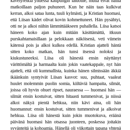
kävelyretkiä yhdessä kaupungin laidoille, mutta eivät näillä
matkoillaan paljon puhuneet. Kun he näin taas kulkivat
kerran, alkoi sataa lunta, tuuli kylmästi, ja Kristian huomasi,
että Liisan kädet olivat kovin kohmettuneet. Hän pysähtyi,
otti ne ja alkoi niihin lämmittääkseen puhallella. Liisa katsoi
häneen koko ajan kuin mitään käsittämättä, itkuun
purskahtamaisillaan ja pelokkaan näköisenä, veti viimein
kätensä pois ja alkoi kulkea edellä. Kristian ajatteli häntä
sitten koko matkan, hän tunsi itsensä noloksi ja
kiukustuneeksi. Liisa oli hänestä ensin näyttänyt
värittömältä ja harmaalta kuin jokin vaatekappale, nyt hän
ajatteli, että oli kummallista, kuinka hänen silmissään äkkiä
ikäänkuin syntyivät Liisan kasvot: suu, puhtaat, vaaleat
huulet molemmin puolin somia, kiiltäviä hampaita, silmät,
joissa oli hyvin ohuet ripset, nauraessa — huomasi hän —
silmät ensin kostuivat, sitten hitaasti tummenivat, ja niissä
alkoi näkyä pientä hehkua, niin kävi aina, oli hän
huomannut: ensin kostuivat, sitten tummenivat ja alkoivat
hehkua. Liisa oli hänestä kuin jokin muotokuva, eräänä
päivänä huomasi hän otsassa juonteen, poskessa joitakin
syvänteitä ja kohoamia. Hänellä oli viikottain tapana yhtenä