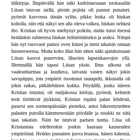
tilikirjoja. Iltapäivällä hän näki kurkistaessaan ruokasaliin
Liisan istuvan siellä, pienin pojista oli pannut punaiset,
pyöreät kasvonsa tämän syliin, pikku leuka oli hiukan
koholla, niin että näkyi sen alla oleva valkea, hiukan nehkeä
iho. Kristian oli hyvin mieltynyt poikiin, mutta tunsi itsensä
heidänkin suhteensa hiukan hölmömäiseksi ja araksi. Niinpä
hän nyt varovasti painoi oven kiinni ja meni takaisin omaan
huoneeseensa. Mutta koko illan hän sitten näki ajatuksissaan
Liisan kasvot punervien, lihavien lapsenkasvojen yllä.
Illemmällä hän tapasi Liisan yksin. Ilma ulkona oli
vaaleanharmaa ja kuultava, taivasta vasten näkyi jokin
savupiippu, jota ympäröi ruostunut rautapelti, ikkunalla oli
jokin raikas, pitkälehtinen kukka. Pöydällä, jonka ääreen
Kristian istuutui, oli maljakossa kieloja, pyöreät, kelmeät
terät töröttivät jäykkinä, Kristian repäisi palan lehdestä,
pusersi sen sormenpäissään pieneksi, antoi hikeentyneitten
palasten putoilla kämmenestään pöydälle ja noukki ne siitä
taas takaisin. Näin he istuivat parisen tuntia. Liisa oli
Kristianista edelleenkin jonkin hauraan kauneuden
ympäröimä. Heikko punainen juova leuassa, hänen kätensä,