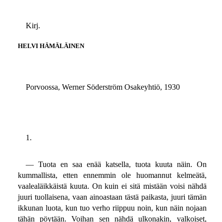
Kirj.
HELVI HÄMÄLÄINEN
Porvoossa, Werner Söderström Osakeyhtiö, 1930
1.
— Tuota en saa enää katsella, tuota kuuta näin. On
kummallista, etten ennemmin ole huomannut kelmeätä,
vaalealäikkäistä kuuta. On kuin ei sitä mistään voisi nähdä
juuri tuollaisena, vaan ainoastaan tästä paikasta, juuri tämän
ikkunan luota, kun tuo verho riippuu noin, kun näin nojaan
tähän pöytään. Voihan sen nähdä ulkonakin, valkoiset,