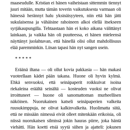
maaseudulle. Kristian ei hänen vaiheistaan sittemmin tiennyt
juuri mitään, mutta tämän toverin vaikutuksesta varmaan oli
hänessä herännyt halu yksinäisyyteen, niin että hän jätti
sukulaisensa ja vähäisine rahoineen alkoi elellä itsekseen
syrjäkaupungilla. Tehtaastaan hän ei koko aikana välittänyt
lainkaan, ja vaikka hän oli puutteessa, ei hänen mieleensä
näyttänyt juolahtavan, että hänellä olisi ollut mahdollisuus
elää paremminkin. Liisan tapasi hän nyt sangen usein.
* * * * *
Eräänä iltana — oli ollut kovia pakkasia — hän makasi
vuoteellaan kädet pään takana. Huone oli hyvin kylmä.
Ehkä senvuoksi, että seinäpaperit roikkuivat isoina
riekaleina eräältä seinältä — kosteuden vuoksi ne olivat
irroittuneet — huone oli sanomattoman murheellisen
näköinen. Nuorukainen katseli seinäpaperien valkeita
ruusukimppuja, ne olivat kalkinvalkeita. Huolimatta siitä,
että ne missään nimessä eivät olleet mitenkään erikoisia, oli
niissä nuorukaisen silmissä jokin hauras piirre, joka häntä
viehätti. Hän koetti etsiä syytä siihen ja ajatteli: jokunen