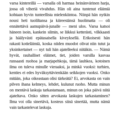
varsa kintereillä — varsalla oli harmaa heinänvärinen harja,
jossa oli viheriä vivahdus. Hän oli aina tuntenut eläimiä
kohtaan hyvin tunteellista mielenkiintoa. Niinpä hän nytkin
nousi heti tuoliltansa ja kiireestänsä huolimatta — oli
ennätettävä aamupäivä-junalle — meni ulos. Varsa katsoi
häneen isoin, kankein silmin, se liikkui ketterästi, vilkkaasti
ja häälyvästi epätasaisella kiveyksellä. Erikoisesti hän
rakasti kotieläimiä, koska niiden muodot olivat niin tutut ja
yksinkertaiset — nyt tuli hän ajatelleeksi niitäkin. — Nämä
hyvät, rauhalliset eläimet, tiet, joiden varsilla kasvaa
runsaasti ruohoa ja marjapehkoja, tämä lauhkea, kotoinen
ilma on tuleva minulle vieraaksi, ja minkä vuoksi: turhien,
kenties ei edes hyväksyttävienkään seikkojen vuoksi. Onko
mitään, joka oikeastaan olisi tärkeätä? Ei, arvokasta on vain
pilven ihana kelmeys, lehdet, kulunut ruoho. Mutta minun
on mentävä laskuja tarkastamaan, minun on joka päivä niitä
ajateltava. Onko sitten arvokasta laskujen tarkastaminen?
Ilma voi olla sinertävä, kosteus siinä sinertää, mutta nämä
vain tarkastelevat laskuja.