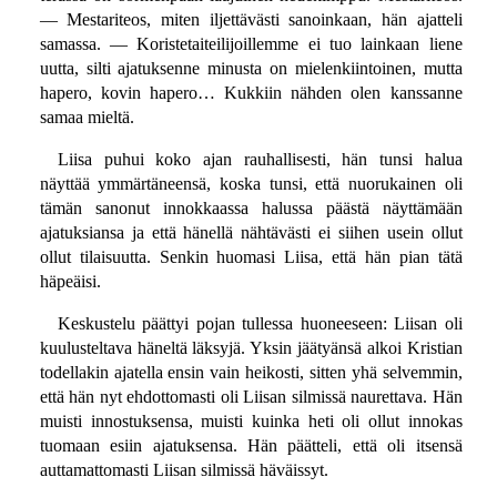
— Mestariteos, miten iljettävästi sanoinkaan, hän ajatteli
samassa. — Koristetaiteilijoillemme ei tuo lainkaan liene
uutta, silti ajatuksenne minusta on mielenkiintoinen, mutta
hapero, kovin hapero… Kukkiin nähden olen kanssanne
samaa mieltä.
Liisa puhui koko ajan rauhallisesti, hän tunsi halua
näyttää ymmärtäneensä, koska tunsi, että nuorukainen oli
tämän sanonut innokkaassa halussa päästä näyttämään
ajatuksiansa ja että hänellä nähtävästi ei siihen usein ollut
ollut tilaisuutta. Senkin huomasi Liisa, että hän pian tätä
häpeäisi.
Keskustelu päättyi pojan tullessa huoneeseen: Liisan oli
kuulusteltava häneltä läksyjä. Yksin jäätyänsä alkoi Kristian
todellakin ajatella ensin vain heikosti, sitten yhä selvemmin,
että hän nyt ehdottomasti oli Liisan silmissä naurettava. Hän
muisti innostuksensa, muisti kuinka heti oli ollut innokas
tuomaan esiin ajatuksensa. Hän päätteli, että oli itsensä
auttamattomasti Liisan silmissä häväissyt.