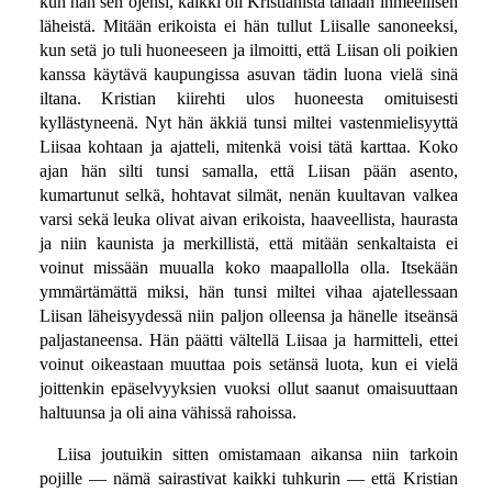
kun hän sen ojensi, kaikki oli Kristianista tänään ihmeellisen
läheistä. Mitään erikoista ei hän tullut Liisalle sanoneeksi,
kun setä jo tuli huoneeseen ja ilmoitti, että Liisan oli poikien
kanssa käytävä kaupungissa asuvan tädin luona vielä sinä
iltana. Kristian kiirehti ulos huoneesta omituisesti
kyllästyneenä. Nyt hän äkkiä tunsi miltei vastenmielisyyttä
Liisaa kohtaan ja ajatteli, mitenkä voisi tätä karttaa. Koko
ajan hän silti tunsi samalla, että Liisan pään asento,
kumartunut selkä, hohtavat silmät, nenän kuultavan valkea
varsi sekä leuka olivat aivan erikoista, haaveellista, haurasta
ja niin kaunista ja merkillistä, että mitään senkaltaista ei
voinut missään muualla koko maapallolla olla. Itsekään
ymmärtämättä miksi, hän tunsi miltei vihaa ajatellessaan
Liisan läheisyydessä niin paljon olleensa ja hänelle itseänsä
paljastaneensa. Hän päätti vältellä Liisaa ja harmitteli, ettei
voinut oikeastaan muuttaa pois setänsä luota, kun ei vielä
joittenkin epäselvyyksien vuoksi ollut saanut omaisuuttaan
haltuunsa ja oli aina vähissä rahoissa.
Liisa joutuikin sitten omistamaan aikansa niin tarkoin
pojille — nämä sairastivat kaikki tuhkurin — että Kristian