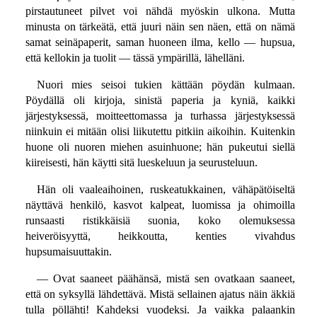
pirstautuneet pilvet voi nähdä myöskin ulkona. Mutta
minusta on tärkeätä, että juuri näin sen näen, että on nämä
samat seinäpaperit, saman huoneen ilma, kello — hupsua,
että kellokin ja tuolit — tässä ympärillä, lähelläni.
Nuori mies seisoi tukien kättään pöydän kulmaan.
Pöydällä oli kirjoja, sinistä paperia ja kyniä, kaikki
järjestyksessä, moitteettomassa ja turhassa järjestyksessä
niinkuin ei mitään olisi liikutettu pitkiin aikoihin. Kuitenkin
huone oli nuoren miehen asuinhuone; hän pukeutui siellä
kiireisesti, hän käytti sitä lueskeluun ja seurusteluun.
Hän oli vaaleaihoinen, ruskeatukkainen, vähäpätöiseltä
näyttävä henkilö, kasvot kalpeat, luomissa ja ohimoilla
runsaasti ristikkäisiä suonia, koko olemuksessa
heiveröisyyttä, heikkoutta, kenties vivahdus
hupsumaisuuttakin.
— Ovat saaneet päähänsä, mistä sen ovatkaan saaneet,
että on syksyllä lähdettävä. Mistä sellainen ajatus näin äkkiä
tulla pöllähti! Kahdeksi vuodeksi. Ja vaikka palaankin