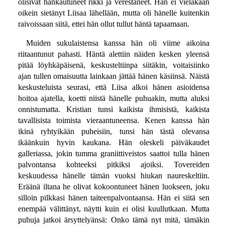
olisivat hankautuneet rikki ja verestäneet. Hän ei vieläkään
oikein sietänyt Liisaa lähellään, mutta oli hänelle kuitenkin
raivoissaan siitä, ettei hän ollut tullut häntä tapaamaan.
Muiden sukulaistensa kanssa hän oli viime aikoina
riitaantunut pahasti. Häntä alettiin näiden kesken yleensä
pitää löyhkäpäisenä, keskusteltiinpa siitäkin, voitaisiinko
ajan tullen omaisuutta lainkaan jättää hänen käsiinsä. Näistä
keskusteluista seurasi, että Liisa alkoi hänen asioidensa
hoitoa ajatella, koetti niistä hänelle puhuakin, mutta aluksi
onnistumatta. Kristian tunsi kaikista ihmisistä, kaikista
tavallisista toimista vieraantuneensa. Kenen kanssa hän
ikinä ryhtyikään puheisiin, tunsi hän tästä olevansa
ikäänkuin hyvin kaukana. Hän oleskeli päiväkaudet
galleriassa, jokin tumma graniittiveistos saattoi tulla hänen
palvontansa kohteeksi pitkiksi ajoiksi. Tovereiden
keskuudessa hänelle tämän vuoksi hiukan naureskeltiin.
Eräänä iltana he olivat kokoontuneet hänen luokseen, joku
silloin pilkkasi hänen taiteenpalvontaansa. Hän ei siitä sen
enempää välittänyt, näytti kuin ei olisi kuullutkaan. Mutta
puhuja jatkoi ärsyttelyänsä: Onko tämä nyt mitä, tämäkin