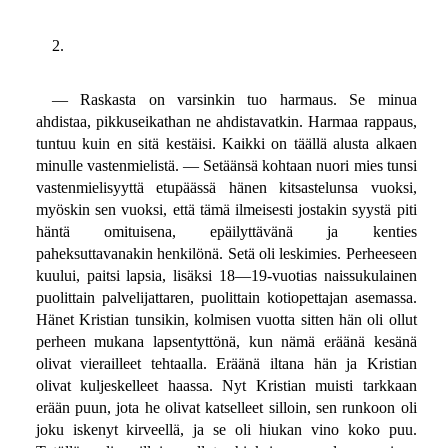
2.
— Raskasta on varsinkin tuo harmaus. Se minua
ahdistaa, pikkuseikathan ne ahdistavatkin. Harmaa rappaus,
tuntuu kuin en sitä kestäisi. Kaikki on täällä alusta alkaen
minulle vastenmielistä. — Setäänsä kohtaan nuori mies tunsi
vastenmielisyyttä etupäässä hänen kitsastelunsa vuoksi,
myöskin sen vuoksi, että tämä ilmeisesti jostakin syystä piti
häntä omituisena, epäilyttävänä ja kenties
paheksuttavanakin henkilönä. Setä oli leskimies. Perheeseen
kuului, paitsi lapsia, lisäksi 18—19-vuotias naissukulainen
puolittain palvelijattaren, puolittain kotiopettajan asemassa.
Hänet Kristian tunsikin, kolmisen vuotta sitten hän oli ollut
perheen mukana lapsentyttönä, kun nämä eräänä kesänä
olivat vierailleet tehtaalla. Eräänä iltana hän ja Kristian
olivat kuljeskelleet haassa. Nyt Kristian muisti tarkkaan
erään puun, jota he olivat katselleet silloin, sen runkoon oli
joku iskenyt kirveellä, ja se oli hiukan vino koko puu.