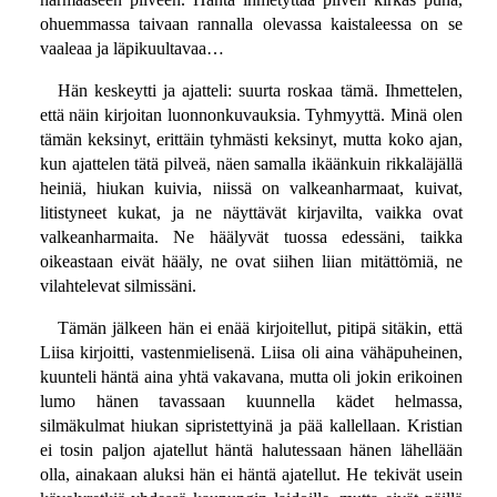
ohuemmassa taivaan rannalla olevassa kaistaleessa on se
vaaleaa ja läpikuultavaa…
Hän keskeytti ja ajatteli: suurta roskaa tämä. Ihmettelen,
että näin kirjoitan luonnonkuvauksia. Tyhmyyttä. Minä olen
tämän keksinyt, erittäin tyhmästi keksinyt, mutta koko ajan,
kun ajattelen tätä pilveä, näen samalla ikäänkuin rikkaläjällä
heiniä, hiukan kuivia, niissä on valkeanharmaat, kuivat,
litistyneet kukat, ja ne näyttävät kirjavilta, vaikka ovat
valkeanharmaita. Ne häälyvät tuossa edessäni, taikka
oikeastaan eivät hääly, ne ovat siihen liian mitättömiä, ne
vilahtelevat silmissäni.
Tämän jälkeen hän ei enää kirjoitellut, pitipä sitäkin, että
Liisa kirjoitti, vastenmielisenä. Liisa oli aina vähäpuheinen,
kuunteli häntä aina yhtä vakavana, mutta oli jokin erikoinen
lumo hänen tavassaan kuunnella kädet helmassa,
silmäkulmat hiukan sipristettyinä ja pää kallellaan. Kristian
ei tosin paljon ajatellut häntä halutessaan hänen lähellään
olla, ainakaan aluksi hän ei häntä ajatellut. He tekivät usein