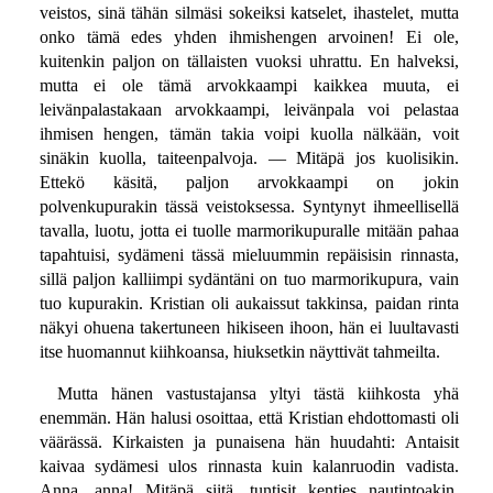
veistos, sinä tähän silmäsi sokeiksi katselet, ihastelet, mutta
onko tämä edes yhden ihmishengen arvoinen! Ei ole,
kuitenkin paljon on tällaisten vuoksi uhrattu. En halveksi,
mutta ei ole tämä arvokkaampi kaikkea muuta, ei
leivänpalastakaan arvokkaampi, leivänpala voi pelastaa
ihmisen hengen, tämän takia voipi kuolla nälkään, voit
sinäkin kuolla, taiteenpalvoja. — Mitäpä jos kuolisikin.
Ettekö käsitä, paljon arvokkaampi on jokin
polvenkupurakin tässä veistoksessa. Syntynyt ihmeellisellä
tavalla, luotu, jotta ei tuolle marmorikupuralle mitään pahaa
tapahtuisi, sydämeni tässä mieluummin repäisisin rinnasta,
sillä paljon kalliimpi sydäntäni on tuo marmorikupura, vain
tuo kupurakin. Kristian oli aukaissut takkinsa, paidan rinta
näkyi ohuena takertuneen hikiseen ihoon, hän ei luultavasti
itse huomannut kiihkoansa, hiuksetkin näyttivät tahmeilta.
Mutta hänen vastustajansa yltyi tästä kiihkosta yhä
enemmän. Hän halusi osoittaa, että Kristian ehdottomasti oli
väärässä. Kirkaisten ja punaisena hän huudahti: Antaisit
kaivaa sydämesi ulos rinnasta kuin kalanruodin vadista.
Anna, anna! Mitäpä siitä, tuntisit kenties nautintoakin.