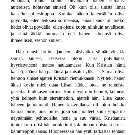
ennallaan, mutta kuinka olivatkaan hänen silmänsä
autereiset, hohtavan siniset! Oli kuin olisi sinistä ilmaa
katsellut tai esirippua. Kuinka, hänen kätensähän olivat
pöydällä, eilen leikkasi sormeensa, tänään siinä oli tukko,
kädet olivat pöydällä, eilen ojensi kupin niinkuin tavallisesti,
ja siinä äkkiä huomasin että hänen silmänsä olivat
ihmeellisen, vienon siniset.
Hän riensi kotiin ajatellen, olisivatko silmät vieläkin
samat, siniset. Eteisessä olikin Liisa polvillansa,
kyyristyneenä, mattoa naulaamassa. Kun Kristian häntä
katseli, käänsi hän päätänsä ja katsahti ylös. — Samat olivat
hennon siniset ajatteli Kristian riemukkaasti. Nyt teki hänen
äkisti kovin mieli ottaa Liisan kädet, ottaa ne ranteista,
pusertaa hiukkasen sormia, kun olivat niin hennot, kelmeät,
yhtä kelmeät kuin sieraimetkin, ajatteli hän. Liisa katsoi
häneen ja naurahti. Hänen kasvoillansa oli jokin heikko
hauras piirre, uusi piirre, joka sai juonteet suun ympärillä
näyttämään pehmoisilta, nenä ja suu värisi. Kristianista
tuntui kuin olisi hän noukkinut jok’ainoan noista seikoista
kämmenpohjaansa. Huoneessaan hän yritti tarkastaa tehtaan