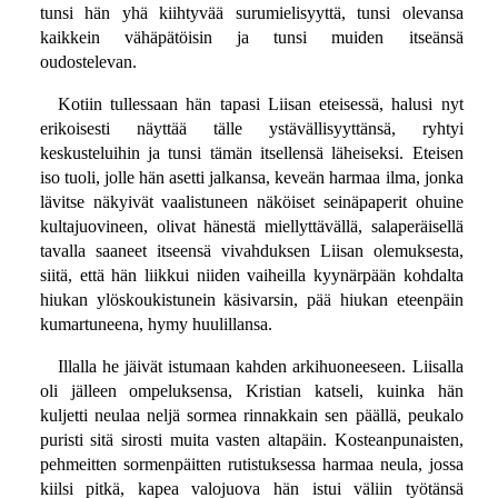
tunsi hän yhä kiihtyvää surumielisyyttä, tunsi olevansa
kaikkein vähäpätöisin ja tunsi muiden itseänsä
oudostelevan.
Kotiin tullessaan hän tapasi Liisan eteisessä, halusi nyt
erikoisesti näyttää tälle ystävällisyyttänsä, ryhtyi
keskusteluihin ja tunsi tämän itsellensä läheiseksi. Eteisen
iso tuoli, jolle hän asetti jalkansa, keveän harmaa ilma, jonka
lävitse näkyivät vaalistuneen näköiset seinäpaperit ohuine
kultajuovineen, olivat hänestä miellyttävällä, salaperäisellä
tavalla saaneet itseensä vivahduksen Liisan olemuksesta,
siitä, että hän liikkui niiden vaiheilla kyynärpään kohdalta
hiukan ylöskoukistunein käsivarsin, pää hiukan eteenpäin
kumartuneena, hymy huulillansa.
Illalla he jäivät istumaan kahden arkihuoneeseen. Liisalla
oli jälleen ompeluksensa, Kristian katseli, kuinka hän
kuljetti neulaa neljä sormea rinnakkain sen päällä, peukalo
puristi sitä sirosti muita vasten altapäin. Kosteanpunaisten,
pehmeitten sormenpäitten rutistuksessa harmaa neula, jossa
kiilsi pitkä, kapea valojuova hän istui väliin työtänsä