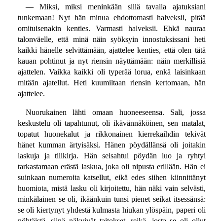
— Miksi, miksi meninkään sillä tavalla ajatuksiani
tunkemaan! Nyt hän minua ehdottomasti halveksii, pitää
omituisenakin kenties. Varmasti halveksii. Ehkä nauraa
talonväelle, että minä näin syöksyin innostuksissani heti
kaikki hänelle selvittämään, ajattelee kenties, että olen tätä
kauan pohtinut ja nyt riensin näyttämään: näin merkillisiä
ajattelen. Vaikka kaikki oli typerää lorua, enkä laisinkaan
mitään ajatellut. Heti kuumiltaan riensin kertomaan, hän
ajattelee.
Nuorukainen lähti omaan huoneeseensa. Sali, jossa
keskustelu oli tapahtunut, oli ikävännäköinen, sen matalat,
topatut huonekalut ja rikkonainen kierrekaihdin tekivät
hänet kumman ärtyisäksi. Hänen pöydällänsä oli joitakin
laskuja ja tilikirja. Hän seisahtui pöydän luo ja ryhtyi
tarkastamaan erästä laskua, joka oli nipusta erillään. Hän ei
suinkaan numeroita katsellut, eikä edes siihen kiinnittänyt
huomiota, mistä lasku oli kirjoitettu, hän näki vain selvästi,
minkälainen se oli, ikäänkuin tunsi pienet seikat itsessänsä:
se oli kiertynyt yhdestä kulmasta hiukan ylöspäin, paperi oli
nöhtäistä, siinä näkyivät taitokset, reikä, josta se oli ollut