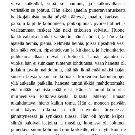
viiva katkeillut, siinä se hauraus, ja kalkinvalkeasta
väristäkin se johtuu. Hän alkoi ajatella punertavanruskeata
heikkojalkaista tuolia pöydän ääressä, maalin, karkean ja
paikoin kuplille kohonneen, poikkipinnat, pyöreät ohuet ja
vaaleamman ruskeat hän näki erikoisen selvästi. Huone,
kalkinvalkoiset kukat varsinkin, häntä ahdisti, ja hän alkoi
ajatella heiniä, pieniä, kelmeitä heiniä, joissa ripsahteli vesi,
hän näki veden, ripsahtelevan ja kirkkaan, ja heinänkärjet,
puhkeamaisillaan olevat ja kelmeät. Tämän ajatuksensa
vuoksi hän ei suinkaan tuntenut lohdutusta, vaan hänestä oli
jollakin tavoin mahdotonta, että hän ikinä enää näkisi laajan
sinisen taivaan, kun se kohoaisi korkeiden katonharjojen
yllä aukealla paikalla, hänestä tuntui äkkiä mahdottomalta,
että mitään sellaista enää olisi. Hänestä tuntui kuin olisi
murheellisen kalkinvalkeista kukista lähtenyt ilmaan
tukahduttava, hieno kalkin tomu. Hän ei moneen päivään
ollut käynyt ulkona ja oli senvuoksi ärtyneessä,
jännittyneessä ja synkässä tilassa. Hän oli hyvin kalpea,
silmät paloivat laajoina ja mustina, luomissa oli jokunen
punertava suoni kohonnut niin korkealle, että näytti kuin ne