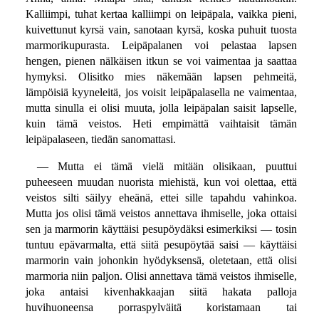
Kalliimpi, tuhat kertaa kalliimpi on leipäpala, vaikka pieni,
kuivettunut kyrsä vain, sanotaan kyrsä, koska puhuit tuosta
marmorikupurasta. Leipäpalanen voi pelastaa lapsen
hengen, pienen nälkäisen itkun se voi vaimentaa ja saattaa
hymyksi. Olisitko mies näkemään lapsen pehmeitä,
lämpöisiä kyyneleitä, jos voisit leipäpalasella ne vaimentaa,
mutta sinulla ei olisi muuta, jolla leipäpalan saisit lapselle,
kuin tämä veistos. Heti empimättä vaihtaisit tämän
leipäpalaseen, tiedän sanomattasi.
— Mutta ei tämä vielä mitään olisikaan, puuttui
puheeseen muudan nuorista miehistä, kun voi olettaa, että
veistos silti säilyy eheänä, ettei sille tapahdu vahinkoa.
Mutta jos olisi tämä veistos annettava ihmiselle, joka ottaisi
sen ja marmorin käyttäisi pesupöydäksi esimerkiksi — tosin
tuntuu epävarmalta, että siitä pesupöytää saisi — käyttäisi
marmorin vain johonkin hyödyksensä, oletetaan, että olisi
marmoria niin paljon. Olisi annettava tämä veistos ihmiselle,
joka antaisi kivenhakkaajan siitä hakata palloja
huvihuoneensa porraspylväitä koristamaan tai