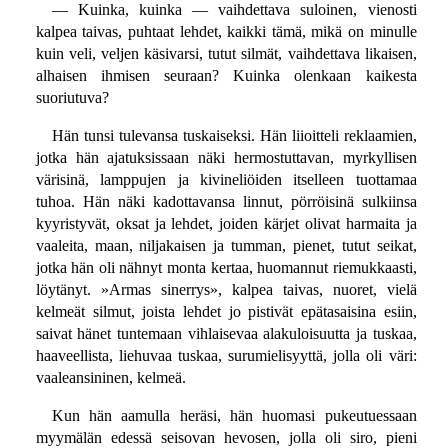
— Kuinka, kuinka — vaihdettava suloinen, vienosti
kalpea taivas, puhtaat lehdet, kaikki tämä, mikä on minulle
kuin veli, veljen käsivarsi, tutut silmät, vaihdettava likaisen,
alhaisen ihmisen seuraan? Kuinka olenkaan kaikesta
suoriutuva?
Hän tunsi tulevansa tuskaiseksi. Hän liioitteli reklaamien,
jotka hän ajatuksissaan näki hermostuttavan, myrkyllisen
värisinä, lamppujen ja kivineliöiden itselleen tuottamaa
tuhoa. Hän näki kadottavansa linnut, pörröisinä sulkiinsa
kyyristyvät, oksat ja lehdet, joiden kärjet olivat harmaita ja
vaaleita, maan, niljakaisen ja tumman, pienet, tutut seikat,
jotka hän oli nähnyt monta kertaa, huomannut riemukkaasti,
löytänyt. »Armas sinerrys», kalpea taivas, nuoret, vielä
kelmeät silmut, joista lehdet jo pistivät epätasaisina esiin,
saivat hänet tuntemaan vihlaisevaa alakuloisuutta ja tuskaa,
haaveellista, liehuvaa tuskaa, surumielisyyttä, jolla oli väri:
vaaleansininen, kelmeä.
Kun hän aamulla heräsi, hän huomasi pukeutuessaan
myymälän edessä seisovan hevosen, jolla oli siro, pieni