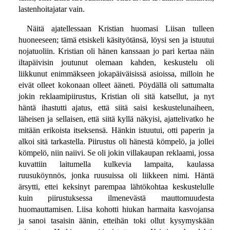
lastenhoitajatar vain.
Näitä ajatellessaan Kristian huomasi Liisan tulleen
huoneeseen; tämä etsiskeli käsityötänsä, löysi sen ja istuutui
nojatuoliin. Kristian oli hänen kanssaan jo pari kertaa näin
iltapäivisin joutunut olemaan kahden, keskustelu oli
liikkunut enimmäkseen jokapäiväisissä asioissa, milloin he
eivät olleet kokonaan olleet ääneti. Pöydällä oli sattumalta
jokin reklaamipiirustus, Kristian oli sitä katsellut, ja nyt
häntä ihastutti ajatus, että siitä saisi keskustelunaiheen,
läheisen ja sellaisen, että siitä kyllä näkyisi, ajattelivatko he
mitään erikoista itseksensä. Hänkin istuutui, otti paperin ja
alkoi sitä tarkastella. Piirustus oli hänestä kömpelö, ja jollei
kömpelö, niin naiivi. Se oli jokin villakaupan reklaami, jossa
kuvattiin laitumella kulkevia lampaita, kaulassa
ruusuköynnös, jonka ruusuissa oli liikkeen nimi. Häntä
ärsytti, ettei keksinyt parempaa lähtökohtaa keskustelulle
kuin piirustuksessa ilmenevästä mauttomuudesta
huomauttamisen. Liisa kohotti hiukan harmaita kasvojansa
ja sanoi tasaisin äänin, etteihän toki ollut kysymyskään