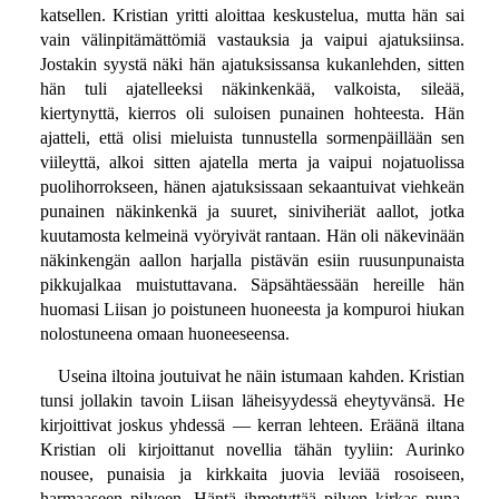
katsellen. Kristian yritti aloittaa keskustelua, mutta hän sai
vain välinpitämättömiä vastauksia ja vaipui ajatuksiinsa.
Jostakin syystä näki hän ajatuksissansa kukanlehden, sitten
hän tuli ajatelleeksi näkinkenkää, valkoista, sileää,
kiertynyttä, kierros oli suloisen punainen hohteesta. Hän
ajatteli, että olisi mieluista tunnustella sormenpäillään sen
viileyttä, alkoi sitten ajatella merta ja vaipui nojatuolissa
puolihorrokseen, hänen ajatuksissaan sekaantuivat viehkeän
punainen näkinkenkä ja suuret, siniviheriät aallot, jotka
kuutamosta kelmeinä vyöryivät rantaan. Hän oli näkevinään
näkinkengän aallon harjalla pistävän esiin ruusunpunaista
pikkujalkaa muistuttavana. Säpsähtäessään hereille hän
huomasi Liisan jo poistuneen huoneesta ja kompuroi hiukan
nolostuneena omaan huoneeseensa.
Useina iltoina joutuivat he näin istumaan kahden. Kristian
tunsi jollakin tavoin Liisan läheisyydessä eheytyvänsä. He
kirjoittivat joskus yhdessä — kerran lehteen. Eräänä iltana
Kristian oli kirjoittanut novellia tähän tyyliin: Aurinko
nousee, punaisia ja kirkkaita juovia leviää rosoiseen,
harmaaseen pilveen. Häntä ihmetyttää pilven kirkas puna,