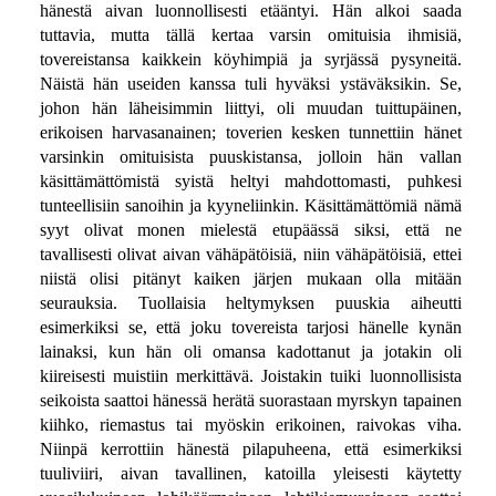
hänestä aivan luonnollisesti etääntyi. Hän alkoi saada
tuttavia, mutta tällä kertaa varsin omituisia ihmisiä,
tovereistansa kaikkein köyhimpiä ja syrjässä pysyneitä.
Näistä hän useiden kanssa tuli hyväksi ystäväksikin. Se,
johon hän läheisimmin liittyi, oli muudan tuittupäinen,
erikoisen harvasanainen; toverien kesken tunnettiin hänet
varsinkin omituisista puuskistansa, jolloin hän vallan
käsittämättömistä syistä heltyi mahdottomasti, puhkesi
tunteellisiin sanoihin ja kyyneliinkin. Käsittämättömiä nämä
syyt olivat monen mielestä etupäässä siksi, että ne
tavallisesti olivat aivan vähäpätöisiä, niin vähäpätöisiä, ettei
niistä olisi pitänyt kaiken järjen mukaan olla mitään
seurauksia. Tuollaisia heltymyksen puuskia aiheutti
esimerkiksi se, että joku tovereista tarjosi hänelle kynän
lainaksi, kun hän oli omansa kadottanut ja jotakin oli
kiireisesti muistiin merkittävä. Joistakin tuiki luonnollisista
seikoista saattoi hänessä herätä suorastaan myrskyn tapainen
kiihko, riemastus tai myöskin erikoinen, raivokas viha.
Niinpä kerrottiin hänestä pilapuheena, että esimerkiksi
tuuliviiri, aivan tavallinen, katoilla yleisesti käytetty