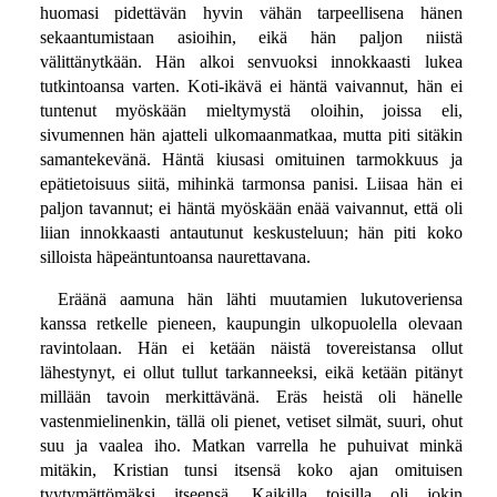
huomasi pidettävän hyvin vähän tarpeellisena hänen
sekaantumistaan asioihin, eikä hän paljon niistä
välittänytkään. Hän alkoi senvuoksi innokkaasti lukea
tutkintoansa varten. Koti-ikävä ei häntä vaivannut, hän ei
tuntenut myöskään mieltymystä oloihin, joissa eli,
sivumennen hän ajatteli ulkomaanmatkaa, mutta piti sitäkin
samantekevänä. Häntä kiusasi omituinen tarmokkuus ja
epätietoisuus siitä, mihinkä tarmonsa panisi. Liisaa hän ei
paljon tavannut; ei häntä myöskään enää vaivannut, että oli
liian innokkaasti antautunut keskusteluun; hän piti koko
silloista häpeäntuntoansa naurettavana.
Eräänä aamuna hän lähti muutamien lukutoveriensa
kanssa retkelle pieneen, kaupungin ulkopuolella olevaan
ravintolaan. Hän ei ketään näistä tovereistansa ollut
lähestynyt, ei ollut tullut tarkanneeksi, eikä ketään pitänyt
millään tavoin merkittävänä. Eräs heistä oli hänelle
vastenmielinenkin, tällä oli pienet, vetiset silmät, suuri, ohut
suu ja vaalea iho. Matkan varrella he puhuivat minkä
mitäkin, Kristian tunsi itsensä koko ajan omituisen
tyytymättömäksi itseensä. Kaikilla toisilla oli jokin