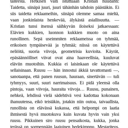
taiteesta. Hetkisen vaiti istuttuaan Kristian huudahti:
Taidetta, siinäpä juuri, juuri tähänhän tahdoin päästäkin. Ei
siis taidetta reklaameihin, siinäpä olemme samaa mieltä,
vaan jonkinlaista henkevää, älykästä asiallisuutta. —
Kristian tunsi itsensä säihkyvän iloiseksi jatkaessaan:
Elävien kukkien, luonnon kukkien muoto on aina
runollinen. Sepä useimmiten reklaameissa on tyhmää,
erikoisen tympäisevää ja tyhmää; niissä on käytettävä
neliöitä, suoria viivoja, geometrisia kuvioita. Käyrät,
epäsäännölliset viivat ovat aina haaveellisia, kuuluvat
eläviin muotoihin. Kukkia ei laisinkaan ole käytettävä
sellaisinaan. Ruusu — hän innostui äkkiä tavattomasti —,
sanotaanpa, että panen ruusun, hauraan, sinertävän — tuli
tyhmyys, suuri, suuri narrimaisuus. Ei pidä yleensä olla
pintoja, vaan viivoja, hauraita viivoja… Ruusu, punainen,
nehkeä, lehdissä vielä sädehtivä vesi kadottaa kokonaan
ihanuutensa, eikö teistäkin, jotakin niin outoa, taivaallista,
runollista on elävässä kukassa, että helpompi on laatia
ihmisestä hyvä muotokuva kuin kuvata hyvin vain yksi
ruusu. Pikkuinen siro ruusu pensaikosta, kukka, jonka
terässä on sormenpään laajuinen hedekimppu. Mestariteos.