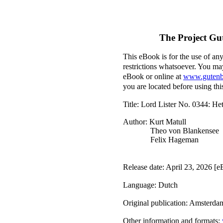
The Project Gu
This eBook is for the use of an
restrictions whatsoever. You may
eBook or online at
www.gutenb
you are located before using th
Title
: Lord Lister No. 0344: H
Author
: Kurt Matull
Theo von Blankensee
Felix Hageman
Release date
: April 23, 2026 [
Language
: Dutch
Original publication
: Amsterda
Other information and formats
: