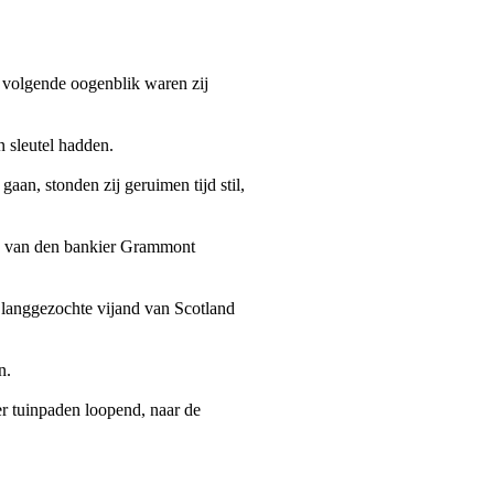
t volgende oogenblik waren zij
n sleutel hadden.
gaan, stonden zij geruimen tijd stil,
is van den bankier Grammont
e langgezochte vijand van Scotland
n.
er tuinpaden loopend, naar de