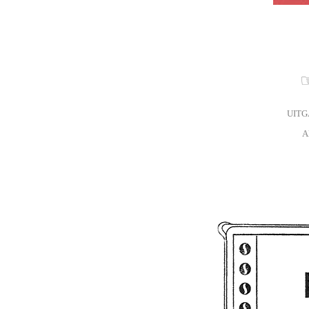
☞
UITG
A