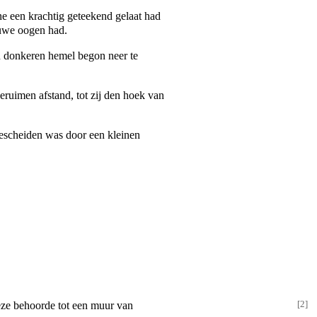
ne een krachtig geteekend gelaat had
auwe oogen had.
en donkeren hemel begon neer te
ruimen afstand, tot zij den hoek van
gescheiden was door een kleinen
eze behoorde tot een muur van
[
2
]