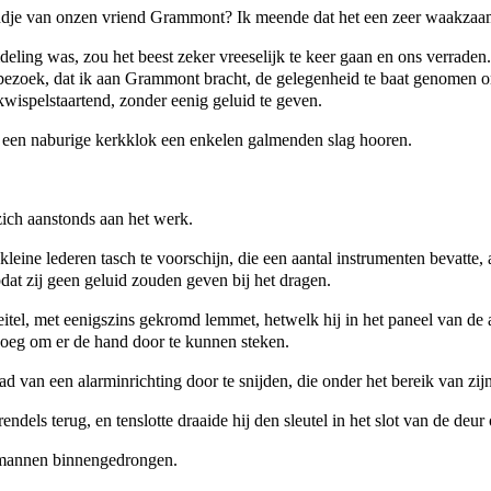
ondje van onzen vriend Grammont? Ik meende dat het een zeer waakzaa
deling was, zou het beest zeker vreeselijk te keer gaan en ons verrade
 bezoek, dat ik aan Grammont bracht, de gelegenheid te baat genomen o
kwispelstaartend, zonder eenig geluid te geven.
iet een naburige kerkklok een enkelen galmenden slag hooren.
 zich aanstonds aan het werk.
kleine lederen tasch te voorschijn, die een aantal instrumenten bevatte, 
dat zij geen geluid zouden geven bij het dragen.
tel, met eenigszins gekromd lemmet, hetwelk hij in het paneel van de ac
noeg om er de hand door te kunnen steken.
ad van een alarminrichting door te snijden, die onder het bereik van zij
ndels terug, en tenslotte draaide hij den sleutel in het slot van de deur
 mannen binnengedrongen.