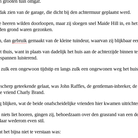
n grooten tuin omgaf.
k zien van de garage, die dicht bij den achtermuur geplaatst werd.
 heeren wilden doorloopen, maar zij sloegen snel Maide Hill in, en he
 den grond waren gezonken.
an, dan
gebruik
gemaakt van de kleine tuindeur, waarvan zij blijkbaar ee
t thuis, want in plaats van dadelijk het huis aan de achterzijde binnen te 
spannen luisterend.
p zulk een ongewoon tijdstip en langs zulk een ongewonen weg het hu
 scherp geteekende gelaat, was John Raffles, de gentleman-inbreker, d
we vriend Charly Brand.
g blijken, wat de beide onafscheidelijke vrienden hier kwamen uitrichte
kt niets liet hooren, gingen zij, behoedzaam over den grasrand van een d
 daar wederom even stil.
 het bijna niet te verstaan was: