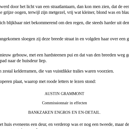
rd door het licht van een straatlantaarn, dan kon men zien, dat de ee
 grijze oogen, terwijl zijn metgezel, vrij wat kleiner, blond was en bl
 zich blijkbaar niet bekommerend om den regen, die steeds harder uit d
ekomen sloegen zij deze breede straat in en volgden haar over een ge
og nieuw gebouw, met een hardsteenen pui en dat van den breeden weg 
pad naar de huisdeur liep.
n zestal kelderramen, die van vuistdikke tralies waren voorzien
.
peren plaat, waarop met roode letters te lezen stond:
AUSTIN GRAMMONT
Commissionnair in effecten
BANKZAKEN ENGROS EN EN-DETAIL.
et huis eveneens een deur, en verderop was er nog een tweede, maar d