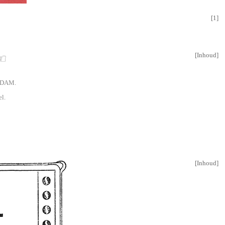
[
1
]
[
Inhoud
]
 ☜
RDAM.
l.
[
Inhoud
]