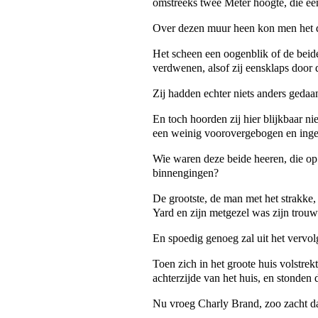
omstreeks twee Meter hoogte, die ee
Over dezen muur heen kon men het da
Het scheen een oogenblik of de beide
verdwenen, alsof zij eensklaps door
Zij hadden echter niets anders geda
En toch hoorden zij hier blijkbaar nie
een weinig voorovergebogen en inge
Wie waren deze beide heeren, die o
binnengingen?
De grootste, de man met het strakke,
Yard en zijn metgezel was zijn trou
En spoedig genoeg zal uit het vervol
Toen zich in het groote huis volstre
achterzijde van het huis, en stonden
Nu vroeg Charly Brand, zoo zacht dat