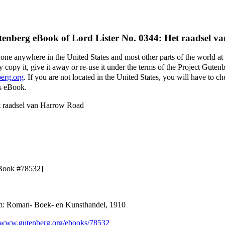
tenberg eBook of
Lord Lister No. 0344: Het raadsel 
yone anywhere in the United States and most other parts of the world at
 copy it, give it away or re-use it under the terms of the Project Guten
erg.org
. If you are not located in the United States, you will have to 
is eBook.
et raadsel van Harrow Road
eBook #78532]
m: Roman- Boek- en Kunsthandel, 1910
www.gutenberg.org/ebooks/78532