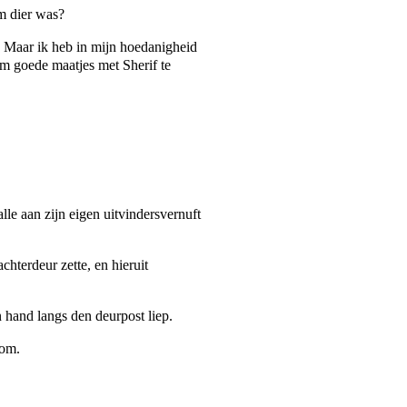
m dier was?
n. Maar ik heb in mijn hoedanigheid
m goede maatjes met Sherif te
alle aan zijn eigen uitvindersvernuft
hterdeur zette, en hieruit
n hand langs den deurpost liep.
 om.