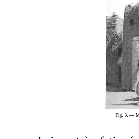
Fig. 3. — M