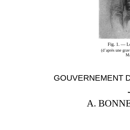
Fig. 1. — L
(d’après une gra
Ma
GOUVERNEMENT D
A. BONN