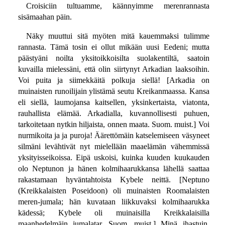
Croisiciin tultuamme, käännyimme merenrannasta
sisämaahan päin.
Näky muuttui sitä myöten mitä kauemmaksi tulimme
rannasta. Tämä tosin ei ollut mikään uusi Eedeni; mutta
päästyäni noilta yksitoikkoisilta suolakentiltä, saatoin
kuvailla mielessäni, että olin siirtynyt Arkadian laaksoihin.
Voi puita ja siimekkäitä polkuja siellä! [Arkadia on
muinaisten runoilijain ylistämä seutu Kreikanmaassa. Kansa
eli siellä, laumojansa kaitsellen, yksinkertaista, viatonta,
rauhallista elämää. Arkadialla, kuvannollisesti puhuen,
tarkoitetaan nytkin hiljaista, onnen maata. Suom. muist.] Voi
nurmikoita ja ja puroja! Äärettömäin katselemiseen väsyneet
silmäni levähtivät nyt mielellään maaelämän vähemmissä
yksityisseikoissa. Eipä uskoisi, kuinka kuuden kuukauden
olo Neptunon ja hänen kolmihaarukkansa lähellä saattaa
rakastamaan hyväntahtoista Kybele neittä. [Neptuno
(Kreikkalaisten Poseidoon) oli muinaisten Roomalaisten
meren-jumala; hän kuvataan liikkuvaksi kolmihaarukka
kädessä; Kybele oli muinaisilla Kreikkalaisilla
maanhedelmäin jumalatar. Suom. muist.] Minä ihastuin,