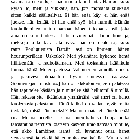
satamassa ei kuulo, ei näe muuta kuin häntä. Hän on koko
kylän ilo, melu ja vilkkaus, hän, jota moniahta kuukausi
sitten kaikki säälittelivät. Ei hän enää käy, ei hän enää
juokse, hän lentää. Ei hän enää syö, hän hurmii. Elämän
kuohuileminen tuntuu hamaan hänen tukkaansa asti, joka
aina on kuin tuulessa. Lähetä viipymättä tänne housuja,
mekkoja ja kenkiä. Tätä nykyä hän on repaleissa; koko
ranta Pouliguenista Batziin asti on liputettu hänen
housunperillään. Uskotko? Meri yksinänsä kykenee häntä
hillitsemään ja rauhoittamaan. Meri tosiaankin ikäänkuin
lumoaa häntä. Meren paetessa [Valtamerien rannoilla nousu-
ja pakovesi ilmaantuu hyvin suuressa määrässä.
Suomentajan muistutus.] hän on alakuloinen; sen palatessa
hän taputtelee käsiään ja nimittelee sitä hellimmillä nimillä.
Hän rakasta sitä, ikäänkuin ymmärtäisi, että meri on hänet
kuolemasta pelastanut. Tämä kaikki on vallan hyvä; mutta
tiedätkö, mistä hän uneksii? Mannermaata ei hänelle enää
riitä. Mennä merelle, — siinä hänen halunsa. Tulipa poika
tän'aamuna riemusta loistavin kasvoin ilmoittamaan minulle,
että ukko Lambinet, isäntä, oli luvannut ottaa hänet
veneesensä ja viedä hänet mukaansa kalalle. Mutta siinä