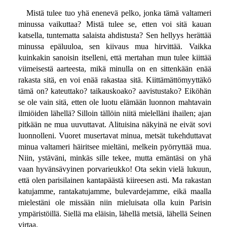
Mistä tulee tuo yhä enenevä pelko, jonka tämä valtameri
minussa vaikuttaa? Mistä tulee se, etten voi sitä kauan
katsella, tuntematta salaista ahdistusta? Sen hellyys herättää
minussa epäluuloa, sen kiivaus mua hirvittää. Vaikka
kuinkakin sanoisin itselleni, että mertahan mun tulee kiittää
viimeisestä aarteesta, mikä minulla on en sittenkään enää
rakasta sitä, en voi enää rakastaa sitä. Kiittämättömyyttäkö
tämä on? kateuttako? taikauskoako? aavistustako? Eiköhän
se ole vain sitä, etten ole luotu elämään luonnon mahtavain
ilmiöiden lähellä? Silloin tällöin niitä mielelläni ihailen; ajan
pitkään ne mua uuvuttavat. Alituisina näkyinä ne eivät sovi
luonnolleni. Vuoret musertavat minua, metsät tukehduttavat
minua valtameri häiritsee mieltäni, melkein pyörryttää mua.
Niin, ystäväni, minkäs sille tekee, mutta emäntäsi on yhä
vaan hyvänsävyinen porvarieukko! Ota sekin vielä lukuun,
että olen parisilainen kantapäästä kiireesen asti. Ma rakastan
katujamme, rantakatujamme, bulevardejamme, eikä maalla
mielestäni ole missään niin mieluisata olla kuin Parisin
ympäristöillä. Siellä ma eläisin, lähellä metsiä, lähellä Seinen
virtaa.