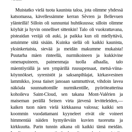
Muistatko vielä tuota kaunista taloa, jota olimme yhdessä
katsomassa, kävellessämme kerran Sèvren ja Bellevuen
ylänteillä! Silloin oli sunnuntai huhtikuussa; silloin olimme
köyhät ja hyvin onnelliset sittenkin! Talo oli vuokrattavana,
pisteaidan veräjä oli auki, ja paikka kun oli miellyttävä,
astuimme siitä sisään. Kuinka siellä oli kaikki kaunista,
yksinkertaista, sievää ja meidän makumme mukaista!
Puutarha mäen rinteellä, nurmikoineen ja kukkivine
omenapuineen, paimenmaja tuolla alhaalla, talo
mäentöyrällä ja sen ympärillä ruusupensaat, metsä-viina-
köynnökset, syrenistöt ja saksanpihlajat, kirkasvesinen
lammikko, jossa tiaiset janoaan sammuttivat, vihdoin lavea
näköala suunnattomille nurmikentille, pyöröteatterina
kohoileva Saint-Cloud, sen takana Mont-Valérien ja
maiseman perällä Seinen virta järvenä levitteleiden,—
kaiken tuon näen vielä kirkkaassa valossa; kaikki sen
koommin vuodattamani kyyneleet eivät ole voineet
himmentää näiden hymyileväin kuvien tuoreutta ja
kirkkuutta. Parin tunnin aikana oli kaikki tämä meidän.