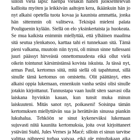
silloin vielä lapsi: näenpä vieläkin hänen juoksentelevan
kallioita myöten ja leikkivän aaltojen kera, ikäänkuin hän jo
nyt alkaisi opetella tuota kovaa ja kaunista ammattia, jonka
hän sittemmin oli valitseva. Tekisipä mieleni palata
Pouliguenin kylään. Siellä on elo yksinkertaista ja huokeata.
Se mua kaikista enimmin miellyttää, että ylhäinen maailma
sitä seutua ylenkatsoo, karttaa tahi ei tunnekaan sitä. Tämä
pieni valkama, muutoin niin tyyni, oli minun sinne tullessani
juuri päässyt hirveästä onnettomuudesta eikä ollut vielä
oikein tointunut kärsimistänsä kovista iskuista. Ja tässä nyt,
armas Paul, kertomus siitä, mitä siellä oli tapahtunut, sillä
sinulle tämä kertomus on omistettu. Olit päättänyt, ettes
alkaisi oppia lukemaan, ennenkuin vanha setäsi olisi sinulle
jotakin kirjoittanut. Tunnustapa vaan luulit siten saavasi olla
laiskana hyvinkin kauan, kun tunsit muka minun
laiskuuteni. Mitäs sanot nyt, poikaseni! Soisinpa tämän
kertomuksen miellyttävän sua ja herättävän sinussa piankin
lukuhalua. Tehköön se sinut kykeneväksi lukemaan
sujuvasti niitä kauniita kertomuksia, joita ovat kirjoittaneet
ystäväni Stahl, Jules Vernes ja Macé; silloin ei sinun tarvitse
valittaa nähneesi turhaa vaivaa, eikä ole minultakaan aika