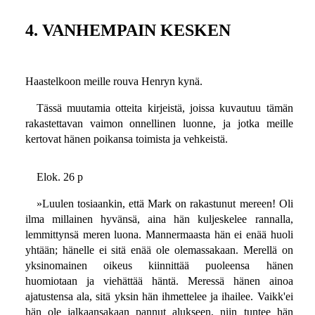
4. VANHEMPAIN KESKEN
Haastelkoon meille rouva Henryn kynä.
Tässä muutamia otteita kirjeistä, joissa kuvautuu tämän
rakastettavan vaimon onnellinen luonne, ja jotka meille
kertovat hänen poikansa toimista ja vehkeistä.
Elok. 26 p
»Luulen tosiaankin, että Mark on rakastunut mereen! Oli
ilma millainen hyvänsä, aina hän kuljeskelee rannalla,
lemmittynsä meren luona. Mannermaasta hän ei enää huoli
yhtään; hänelle ei sitä enää ole olemassakaan. Merellä on
yksinomainen oikeus kiinnittää puoleensa hänen
huomiotaan ja viehättää häntä. Meressä hänen ainoa
ajatustensa ala, sitä yksin hän ihmettelee ja ihailee. Vaikk'ei
hän ole jalkaansakaan pannut alukseen, niin tuntee hän