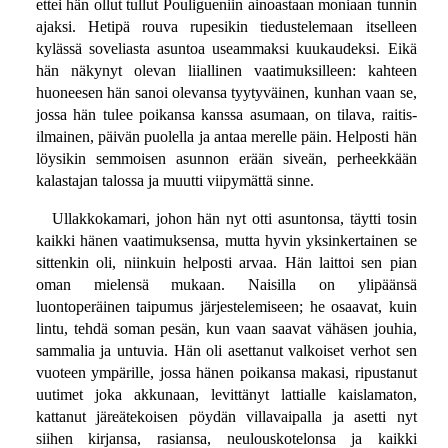
ettei hän ollut tullut Pouligueniin ainoastaan moniaan tunnin
ajaksi. Hetipä rouva rupesikin tiedustelemaan itselleen
kylässä soveliasta asuntoa useammaksi kuukaudeksi. Eikä
hän näkynyt olevan liiallinen vaatimuksilleen: kahteen
huoneesen hän sanoi olevansa tyytyväinen, kunhan vaan se,
jossa hän tulee poikansa kanssa asumaan, on tilava, raitis-
ilmainen, päivän puolella ja antaa merelle päin. Helposti hän
löysikin semmoisen asunnon erään siveän, perheekkään
kalastajan talossa ja muutti viipymättä sinne.
Ullakkokamari, johon hän nyt otti asuntonsa, täytti tosin
kaikki hänen vaatimuksensa, mutta hyvin yksinkertainen se
sittenkin oli, niinkuin helposti arvaa. Hän laittoi sen pian
oman mielensä mukaan. Naisilla on ylipäänsä
luontoperäinen taipumus järjestelemiseen; he osaavat, kuin
lintu, tehdä soman pesän, kun vaan saavat vähäsen jouhia,
sammalia ja untuvia. Hän oli asettanut valkoiset verhot sen
vuoteen ympärille, jossa hänen poikansa makasi, ripustanut
uutimet joka akkunaan, levittänyt lattialle kaislamaton,
kattanut järeätekoisen pöydän villavaipalla ja asetti nyt
siihen kirjansa, rasiansa, neulouskotelonsa ja kaikki