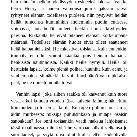
hän tehdään pelkän ylellisyyden esineeksi talossa. Vaikka
herra Henry ja hänen vaimonsa juurta jaksain olivat
ryhtyneet elämän todelliseen puoleen, niin pysyivät heidän
hellät tunteensa kumminkin molemmin puolin entisessä
voimassa, nuo hellät tunteet, heidän ilonsa köyhyyden
päivinä. Rikkautta he eivät pitäneet elämän korkeimpana
määränä. Todelliset elämän huolet eivät olleet saattaneet
heitä halpamielisiksi. He rakastivat toisiansa kuin ennenkin;
toimiäly ei ollut voinut kääntää pois heidän haluansa
henkisistä nautinnoista. Kaikki heille hymyili. Heillä oli
herttaisia lapsia, kolme pientä poikaa, kauniita kuin aamu ja
vanhempainsa silmäteriä. Ja voi! Juuri nämä valkotukkaiset
päät, ne ne onnettomuutta toivat.
Vanhin lapsi, joka siihen saakka oli kasvanut kuin tuore
vesa, alkoi kuuden vuoden iässä kalveta, laihtua; hän riutui
kuukauden ja toisen ja kuoli. En rupea puhumaan isän ja
äidin murheesta; miksipä puhuisinkaan ja mitäpä osaisin
sanoakaan? Jos onni tosiaankin vaatii maksua lahjoistansa
tässä maailmassa, niin kyllä he varmaan olivat velkansa jo
suorittaneet, ja syytä olisi ollut luulla, ett'ei kadehtivalla