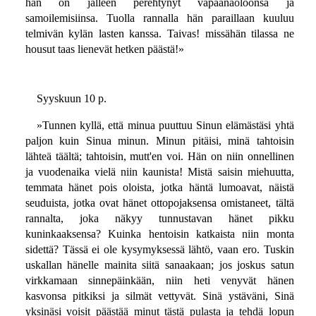
hän on jälleen perehtynyt vapaanaoloonsa ja
samoilemisiinsa. Tuolla rannalla hän paraillaan kuuluu
telmivän kylän lasten kanssa. Taivas! missähän tilassa ne
housut taas lienevät hetken päästä!»
Syyskuun 10 p.
»Tunnen kyllä, että minua puuttuu Sinun elämästäsi yhtä
paljon kuin Sinua minun. Minun pitäisi, minä tahtoisin
lähteä täältä; tahtoisin, mutt'en voi. Hän on niin onnellinen
ja vuodenaika vielä niin kaunista! Mistä saisin miehuutta,
temmata hänet pois oloista, jotka häntä lumoavat, näistä
seuduista, jotka ovat hänet ottopojaksensa omistaneet, tältä
rannalta, joka näkyy tunnustavan hänet pikku
kuninkaaksensa? Kuinka hentoisin katkaista niin monta
sidettä? Tässä ei ole kysymyksessä lähtö, vaan ero. Tuskin
uskallan hänelle mainita siitä sanaakaan; jos joskus satun
virkkamaan sinnepäinkään, niin heti venyvät hänen
kasvonsa pitkiksi ja silmät vettyvät. Sinä ystäväni, Sinä
yksinäsi voisit päästää minut tästä pulasta ja tehdä lopun