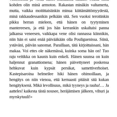
kohden olin minä armoton. Rakastan minäkin valtamerta,
mutta, vaikka moitittaisiinkin minua kiittämättömyydestä,
minä rakkaudessanikin pelkään sitä. Sen vuoksi teroitinkin
pikku herran mieleen, että hänen on tyytyminen
mantereesen, ja että jos hän kerrankin uskaltaisi panna
jalkansa veneesen, vaikkapa vene olisi rannassa kiinnikin,
niin hän ei saisi enää päivääkään olla Pouliguenissa. Siinä,
ystäväni, päivän sanomat. Paraillaan, tätä kirjoittaissani, hän
makaa. Voi ettes ole näkemässä, kuinka soma hän on! Tuo
raju veitikka on kaunis kuin enkeli. Hänen suunsa on kuin
haljennut granattiomena; hänen päivettyneet poskensa
hehkuvat kuin kypsät persikat, samettiverhoiset.
Kastepisaroina helmeilee hiki hänen ohimoillaan, ja
hengitys on niin vienoa, että kernaasti pitäisit sitä kukan
hengityksenä. Mikä levollisuus, mikä tyyneys ja rauha!… Ja
aatteles! kaikesta tästä nousee, heräjämisen jälkeen, vihuri ja
myrskytuuli!»