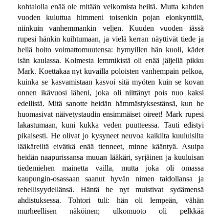
kohtalolla enää ole mitään velkomista heiltä. Mutta kahden
vuoden kuluttua himmeni toisenkin pojan elonkynttilä,
niinkuin vanhemmankin veljen. Kuuden vuoden iässä
rupesi hänkin kuihtumaan, ja vielä kerran näyttivät tiede ja
hellä hoito voimattomuutensa: hymyillen hän kuoli, kädet
isän kaulassa. Kolmesta lemmikistä oli enää jäljellä pikku
Mark. Koettakaa nyt kuvailla poloisten vanhempain pelkoa,
kuinka se kasvamistaan kasvoi sitä myöten kuin se kovan
onnen ikävuosi läheni, joka oli niittänyt pois nuo kaksi
edellistä. Mitä sanotte heidän hämmästyksestänsä, kun he
huomasivat näivetystaudin ensimmäiset oireet! Mark rupesi
lakastumaan, kuni kukka veden puutteessa. Tauti edistyi
pikaisesti. He olivat jo kysyneet neuvoa kaikilta kuuluisilta
lääkäreiltä eivätkä enää tienneet, minne kääntyä. Asuipa
heidän naapurissansa muuan lääkäri, syrjäinen ja kuuluisan
tiedemiehen mainetta vailla, mutta joka oli omassa
kaupungin-osassaan saanut hyvän nimen taidollansa ja
rehellisyydellänsä. Häntä he nyt muistivat sydämensä
ahdistuksessa. Tohtori tuli: hän oli lempeän, vähän
murheellisen näköinen; ulkomuoto oli pelkkää