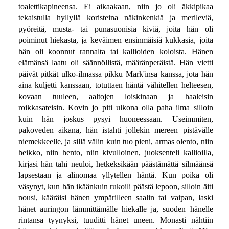
toalettikapineensa. Ei aikaakaan, niin jo oli äkkipikaa
tekaistulla hyllyllä koristeina näkinkenkiä ja merileviä,
pyöreitä, musta- tai punasuonisia kiviä, joita hän oli
poiminut hiekasta, ja keväimen ensinmäisiä kukkasia, joita
hän oli koonnut rannalta tai kallioiden koloista. Hänen
elämänsä laatu oli säännöllistä, määränperäistä. Hän vietti
päivät pitkät ulko-ilmassa pikku Mark'insa kanssa, jota hän
aina kuljetti kanssaan, totuttaen häntä vähitellen helteesen,
kovaan tuuleen, aaltojen loiskinaan ja haaleisin
roikkasateisin. Kovin jo piti ulkona olla paha ilma silloin
kuin hän joskus pysyi huoneessaan. Useimmiten,
pakoveden aikana, hän istahti jollekin mereen pistävälle
niemekkeelle, ja sillä välin kuin tuo pieni, armas olento, niin
heikko, niin hento, niin kivulloinen, juoksenteli kallioilla,
kirjasi hän tahi neuloi, hetkeksikään päästämättä silmäänsä
lapsestaan ja alinomaa yllytellen häntä. Kun poika oli
väsynyt, kun hän ikäänkuin rukoili päästä lepoon, silloin äiti
nousi, kääräisi hänen ympärilleen saalin tai vaipan, laski
hänet auringon lämmittämälle hiekalle ja, suoden hänelle
rintansa tyynyksi, tuuditti hänet uneen. Monasti nähtiin