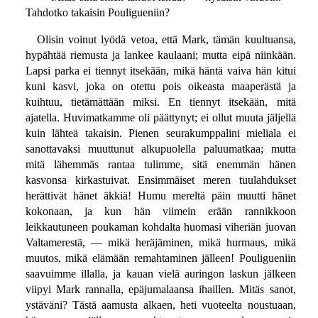
Tahdotko takaisin Pouligueniin?
Olisin voinut lyödä vetoa, että Mark, tämän kuultuansa,
hypähtää riemusta ja lankee kaulaani; mutta eipä niinkään.
Lapsi parka ei tiennyt itsekään, mikä häntä vaiva hän kitui
kuni kasvi, joka on otettu pois oikeasta maaperästä ja
kuihtuu, tietämättään miksi. En tiennyt itsekään, mitä
ajatella. Huvimatkamme oli päättynyt; ei ollut muuta jäljellä
kuin lähteä takaisin. Pienen seurakumppalini mieliala ei
sanottavaksi muuttunut alkupuolella paluumatkaa; mutta
mitä lähemmäs rantaa tulimme, sitä enemmän hänen
kasvonsa kirkastuivat. Ensimmäiset meren tuulahdukset
herättivät hänet äkkiä! Humu mereltä päin muutti hänet
kokonaan, ja kun hän viimein erään rannikkoon
leikkautuneen poukaman kohdalta huomasi viheriän juovan
Valtamerestä, — mikä heräjäminen, mikä hurmaus, mikä
muutos, mikä elämään remahtaminen jälleen! Pouligueniin
saavuimme illalla, ja kauan vielä auringon laskun jälkeen
viipyi Mark rannalla, epäjumalaansa ihaillen. Mitäs sanot,
ystäväni? Tästä aamusta alkaen, heti vuoteelta noustuaan,