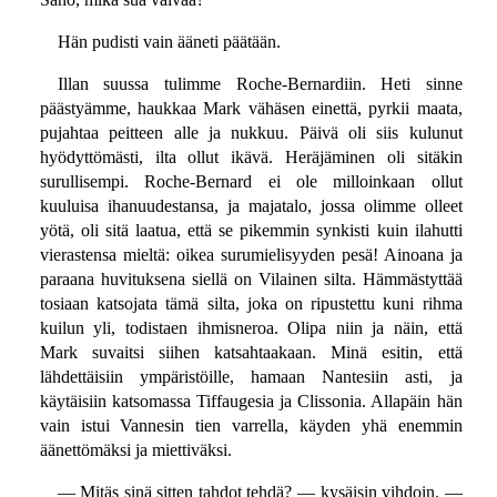
Hän pudisti vain ääneti päätään.
Illan suussa tulimme Roche-Bernardiin. Heti sinne
päästyämme, haukkaa Mark vähäsen einettä, pyrkii maata,
pujahtaa peitteen alle ja nukkuu. Päivä oli siis kulunut
hyödyttömästi, ilta ollut ikävä. Heräjäminen oli sitäkin
surullisempi. Roche-Bernard ei ole milloinkaan ollut
kuuluisa ihanuudestansa, ja majatalo, jossa olimme olleet
yötä, oli sitä laatua, että se pikemmin synkisti kuin ilahutti
vierastensa mieltä: oikea surumielisyyden pesä! Ainoana ja
paraana huvituksena siellä on Vilainen silta. Hämmästyttää
tosiaan katsojata tämä silta, joka on ripustettu kuni rihma
kuilun yli, todistaen ihmisneroa. Olipa niin ja näin, että
Mark suvaitsi siihen katsahtaakaan. Minä esitin, että
lähdettäisiin ympäristöille, hamaan Nantesiin asti, ja
käytäisiin katsomassa Tiffaugesia ja Clissonia. Allapäin hän
vain istui Vannesin tien varrella, käyden yhä enemmin
äänettömäksi ja miettiväksi.
— Mitäs sinä sitten tahdot tehdä? — kysäisin vihdoin. —