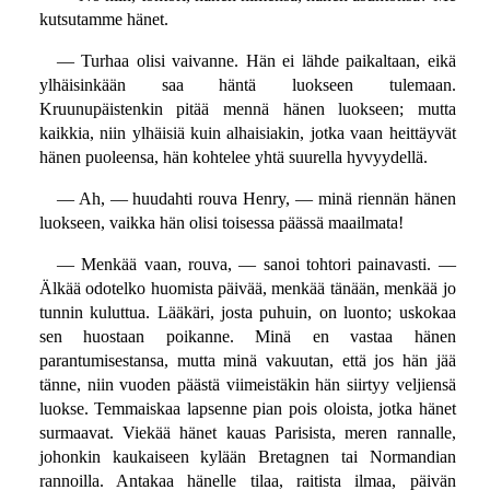
kutsutamme hänet.
— Turhaa olisi vaivanne. Hän ei lähde paikaltaan, eikä
ylhäisinkään saa häntä luokseen tulemaan.
Kruunupäistenkin pitää mennä hänen luokseen; mutta
kaikkia, niin ylhäisiä kuin alhaisiakin, jotka vaan heittäyvät
hänen puoleensa, hän kohtelee yhtä suurella hyvyydellä.
— Ah, — huudahti rouva Henry, — minä riennän hänen
luokseen, vaikka hän olisi toisessa päässä maailmata!
— Menkää vaan, rouva, — sanoi tohtori painavasti. —
Älkää odotelko huomista päivää, menkää tänään, menkää jo
tunnin kuluttua. Lääkäri, josta puhuin, on luonto; uskokaa
sen huostaan poikanne. Minä en vastaa hänen
parantumisestansa, mutta minä vakuutan, että jos hän jää
tänne, niin vuoden päästä viimeistäkin hän siirtyy veljiensä
luokse. Temmaiskaa lapsenne pian pois oloista, jotka hänet
surmaavat. Viekää hänet kauas Parisista, meren rannalle,
johonkin kaukaiseen kylään Bretagnen tai Normandian
rannoilla. Antakaa hänelle tilaa, raitista ilmaa, päivän