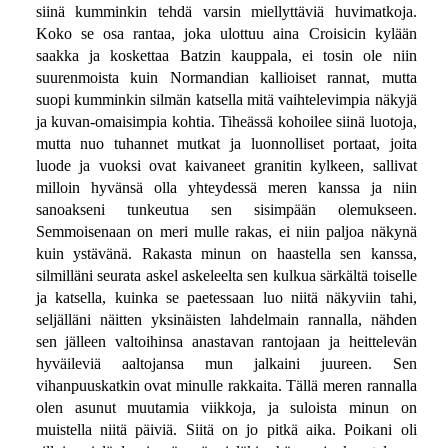
siinä kumminkin tehdä varsin miellyttäviä huvimatkoja.
Koko se osa rantaa, joka ulottuu aina Croisicin kylään
saakka ja koskettaa Batzin kauppala, ei tosin ole niin
suurenmoista kuin Normandian kallioiset rannat, mutta
suopi kumminkin silmän katsella mitä vaihtelevimpia näkyjä
ja kuvan-omaisimpia kohtia. Tiheässä kohoilee siinä luotoja,
mutta nuo tuhannet mutkat ja luonnolliset portaat, joita
luode ja vuoksi ovat kaivaneet granitin kylkeen, sallivat
milloin hyvänsä olla yhteydessä meren kanssa ja niin
sanoakseni tunkeutua sen sisimpään olemukseen.
Semmoisenaan on meri mulle rakas, ei niin paljoa näkynä
kuin ystävänä. Rakasta minun on haastella sen kanssa,
silmilläni seurata askel askeleelta sen kulkua särkältä toiselle
ja katsella, kuinka se paetessaan luo niitä näkyviin tahi,
seljälläni näitten yksinäisten lahdelmain rannalla, nähden
sen jälleen valtoihinsa anastavan rantojaan ja heittelevän
hyväileviä aaltojansa mun jalkaini juureen. Sen
vihanpuuskatkin ovat minulle rakkaita. Tällä meren rannalla
olen asunut muutamia viikkoja, ja suloista minun on
muistella niitä päiviä. Siitä on jo pitkä aika. Poikani oli