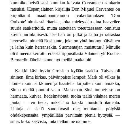
kumpiko heistä saisi kunnian kelvata Cervanteen sankarin
ratsuksi. [Espanjalainen kirjailija Don Miguel Cervantes on
kirjoittanut maailmanmainion ivakertomuksen 'Don
Ouixote' nimisestä ritarista, joka mielessään aina haaveilee
suuria sankaritöitä, mutta aatteitaan toteuttaessaan onnistuu
kovin nurinkurisesti. Itse hän on pitkä ja laiha ja ratsastaa
hevosella, nimeltä Rosinante, joka on yhtä huononpäiväinen
ja laiha kuin herransakin. Suomentajan muistutus.] Minulle
oli ihmeenä kerrottu eräästä rippusillasta Vilainen yli Roche-
Bernardin lähellä: sinne nyt meillä matka piti.
Kaikki kävi hyvin Croisicin kylään saakka. Taivas oli
sininen, ilma kirkas, päivänpaiste lempeä; Mark oli vilkas ja
iloinen kuin sirkkunen ja haastella lörpötteli kuin harakka;
Sinua meiltä puuttui vaan. Maiseman Sinä tunnet: se on
harmaata, kuivaa, hedelmätöntä, tuolta täältä vilahtaa meren
pinta; — en tiedä, miksi tuo kaikki muistutti itämaita.
Lintuja ei siellä sanottavasti ole; muutamia pölyisiä
ohdakepensaita, ympärillään parvittain pieniä hyttysiä, —
siinä: koko kasvisto, mitä tiellämme näimme.