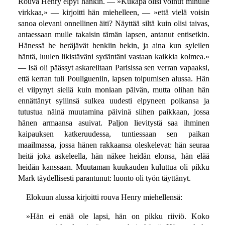
Rouva Henry elpyi hänkin. — »Kukapa olisi voinut minulle
virkkaa,» — kirjoitti hän miehelleen, — »että vielä voisin
sanoa olevani onnellinen äiti? Näyttää siltä kuin olisi taivas,
antaessaan mulle takaisin tämän lapsen, antanut entisetkin.
Hänessä he heräjävät henkiin hekin, ja aina kun syleilen
häntä, luulen likistäväni sydäntäni vastaan kaikkia kolmea.»
— Isä oli päässyt askareiltaan Parisissa sen verran vapaaksi,
että kerran tuli Pouligueniin, lapsen toipumisen alussa. Hän
ei viipynyt siellä kuin moniaan päivän, mutta olihan hän
ennättänyt syliinsä sulkea uudesti elpyneen poikansa ja
tutustua näinä muutamina päivinä siihen paikkaan, jossa
hänen armaansa asuivat. Paljon lievitystä saa ihminen
kaipauksen katkeruudessa, tuntiessaan sen paikan
maailmassa, jossa hänen rakkaansa oleskelevat: hän seuraa
heitä joka askeleella, hän näkee heidän elonsa, hän elää
heidän kanssaan. Muutaman kuukauden kuluttua oli pikku
Mark täydellisesti parantunut: luonto oli työn täyttänyt.
Elokuun alussa kirjoitti rouva Henry miehellensä:
»Hän ei enää ole lapsi, hän on pikku riiviö. Koko