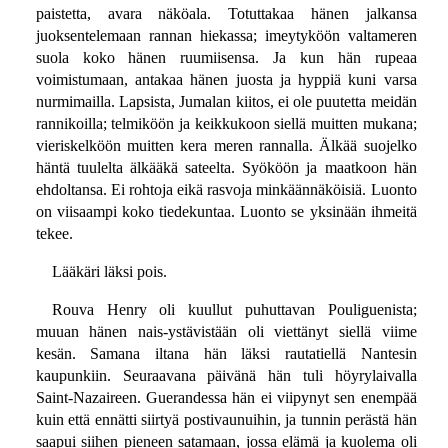
paistetta, avara näköala. Totuttakaa hänen jalkansa
juoksentelemaan rannan hiekassa; imeytyköön valtameren
suola koko hänen ruumiisensa. Ja kun hän rupeaa
voimistumaan, antakaa hänen juosta ja hyppiä kuni varsa
nurmimailla. Lapsista, Jumalan kiitos, ei ole puutetta meidän
rannikoilla; telmiköön ja keikkukoon siellä muitten mukana;
vieriskelköön muitten kera meren rannalla. Älkää suojelko
häntä tuulelta älkääkä sateelta. Syököön ja maatkoon hän
ehdoltansa. Ei rohtoja eikä rasvoja minkäännäköisiä. Luonto
on viisaampi koko tiedekuntaa. Luonto se yksinään ihmeitä
tekee.
Lääkäri läksi pois.
Rouva Henry oli kuullut puhuttavan Pouliguenista;
muuan hänen nais-ystävistään oli viettänyt siellä viime
kesän. Samana iltana hän läksi rautatiellä Nantesin
kaupunkiin. Seuraavana päivänä hän tuli höyrylaivalla
Saint-Nazaireen. Guerandessa hän ei viipynyt sen enempää
kuin että ennätti siirtyä postivaunuihin, ja tunnin perästä hän
saapui siihen pieneen satamaan, jossa elämä ja kuolema oli