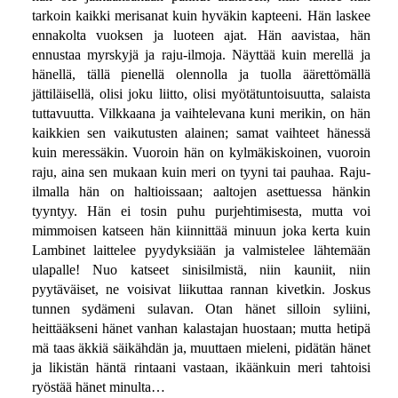
tarkoin kaikki merisanat kuin hyväkin kapteeni. Hän laskee
ennakolta vuoksen ja luoteen ajat. Hän aavistaa, hän
ennustaa myrskyjä ja raju-ilmoja. Näyttää kuin merellä ja
hänellä, tällä pienellä olennolla ja tuolla äärettömällä
jättiläisellä, olisi joku liitto, olisi myötätuntoisuutta, salaista
tuttavuutta. Vilkkaana ja vaihtelevana kuni merikin, on hän
kaikkien sen vaikutusten alainen; samat vaihteet hänessä
kuin meressäkin. Vuoroin hän on kylmäkiskoinen, vuoroin
raju, aina sen mukaan kuin meri on tyyni tai pauhaa. Raju-
ilmalla hän on haltioissaan; aaltojen asettuessa hänkin
tyyntyy. Hän ei tosin puhu purjehtimisesta, mutta voi
mimmoisen katseen hän kiinnittää minuun joka kerta kuin
Lambinet laittelee pyydyksiään ja valmistelee lähtemään
ulapalle! Nuo katseet sinisilmistä, niin kauniit, niin
pyytäväiset, ne voisivat liikuttaa rannan kivetkin. Joskus
tunnen sydämeni sulavan. Otan hänet silloin syliini,
heittääkseni hänet vanhan kalastajan huostaan; mutta hetipä
mä taas äkkiä säikähdän ja, muuttaen mieleni, pidätän hänet
ja likistän häntä rintaani vastaan, ikäänkuin meri tahtoisi
ryöstää hänet minulta…