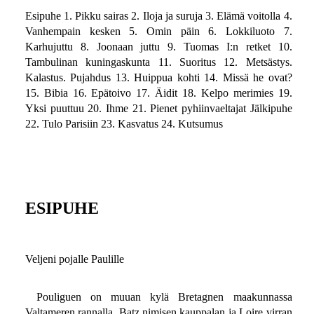
Esipuhe 1. Pikku sairas 2. Iloja ja suruja 3. Elämä voitolla 4.
Vanhempain kesken 5. Omin päin 6. Lokkiluoto 7.
Karhujuttu 8. Joonaan juttu 9. Tuomas I:n retket 10.
Tambulinan kuningaskunta 11. Suoritus 12. Metsästys.
Kalastus. Pujahdus 13. Huippua kohti 14. Missä he ovat?
15. Bibia 16. Epätoivo 17. Äidit 18. Kelpo merimies 19.
Yksi puuttuu 20. Ihme 21. Pienet pyhiinvaeltajat Jälkipuhe
22. Tulo Parisiin 23. Kasvatus 24. Kutsumus
ESIPUHE
Veljeni pojalle Paulille
Pouliguen on muuan kylä Bretagnen maakunnassa
Valtameren rannalla, Batz nimisen kauppalan ja Loire virran