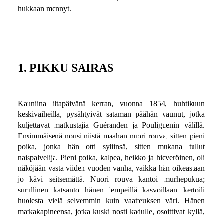
hukkaan mennyt.
1. PIKKU SAIRAS
Kauniina iltapäivänä kerran, vuonna 1854, huhtikuun
keskivaiheilla, pysähtyivät sataman päähän vaunut, jotka
kuljettavat matkustajia Guéranden ja Pouliguenin välillä.
Ensimmäisenä nousi niistä maahan nuori rouva, sitten pieni
poika, jonka hän otti syliinsä, sitten mukana tullut
naispalvelija. Pieni poika, kalpea, heikko ja hieveröinen, oli
näköjään vasta viiden vuoden vanha, vaikka hän oikeastaan
jo kävi seitsemättä. Nuori rouva kantoi murhepukua;
surullinen katsanto hänen lempeillä kasvoillaan kertoili
huolesta vielä selvemmin kuin vaatteuksen väri. Hänen
matkakapineensa, jotka kuski nosti kadulle, osoittivat kyllä,