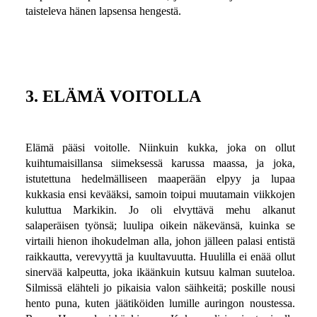
taisteleva hänen lapsensa hengestä.
3. ELÄMÄ VOITOLLA
Elämä pääsi voitolle. Niinkuin kukka, joka on ollut
kuihtumaisillansa siimeksessä karussa maassa, ja joka,
istutettuna hedelmälliseen maaperään elpyy ja lupaa
kukkasia ensi kevääksi, samoin toipui muutamain viikkojen
kuluttua Markikin. Jo oli elvyttävä mehu alkanut
salaperäisen työnsä; luulipa oikein näkevänsä, kuinka se
virtaili hienon ihokudelman alla, johon jälleen palasi entistä
raikkautta, verevyyttä ja kuultavuutta. Huulilla ei enää ollut
sinervää kalpeutta, joka ikäänkuin kutsuu kalman suuteloa.
Silmissä elähteli jo pikaisia valon säihkeitä; poskille nousi
hento puna, kuten jäätiköiden lumille auringon noustessa.