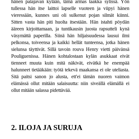
hänen palajavan kylään, tämä armas taakka sylissä. Yön
tullessa hän itse laittoi lapselle vuoteen ja viipyi hänen
vieressään, kunnes uni oli sulkenut pojan silmät kiinni.
Sitten vasta hän piti huolta itsestään. Hän istahti pöydän
ääreen kirjoittamaan, ja tuntikausin juosta rapsutteli kynä
väsymättä paperilla. Siinä hän hiljaisuudessa lausui ilmi
pelkonsa, toiveensa ja kaikki hellät tunteensa, jotka hänen
sielunsa täyttivät. Sillä tavoin rouva Henry vietti päivänsä
Pouliguenissa. Hänen kohtalostaan kylän asukkaat eivät
tienneet muuta kuin mitä näkivät, eivätkä he enempää
halunneet tietääkään: työtä tekevä maakansa ei ole uteliasta.
Sitä paitsi sanon jo alusta, ett'ei tämän nuoren vaimon
elämässä ollut mitään salaisuutta: niin siveällä elämällä ei
ollut mitään salassa pidettävää.
2. ILOJA JA SURUJA