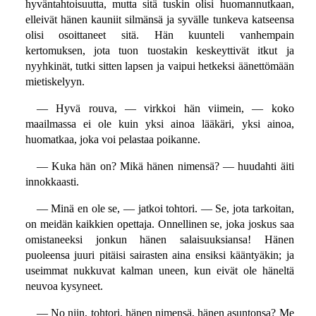
hyväntahtoisuutta, mutta sitä tuskin olisi huomannutkaan,
elleivät hänen kauniit silmänsä ja syvälle tunkeva katseensa
olisi osoittaneet sitä. Hän kuunteli vanhempain
kertomuksen, jota tuon tuostakin keskeyttivät itkut ja
nyyhkinät, tutki sitten lapsen ja vaipui hetkeksi äänettömään
mietiskelyyn.
— Hyvä rouva, — virkkoi hän viimein, — koko
maailmassa ei ole kuin yksi ainoa lääkäri, yksi ainoa,
huomatkaa, joka voi pelastaa poikanne.
— Kuka hän on? Mikä hänen nimensä? — huudahti äiti
innokkaasti.
— Minä en ole se, — jatkoi tohtori. — Se, jota tarkoitan,
on meidän kaikkien opettaja. Onnellinen se, joka joskus saa
omistaneeksi jonkun hänen salaisuuksiansa! Hänen
puoleensa juuri pitäisi sairasten aina ensiksi kääntyäkin; ja
useimmat nukkuvat kalman uneen, kun eivät ole häneltä
neuvoa kysyneet.
— No niin, tohtori, hänen nimensä, hänen asuntonsa? Me