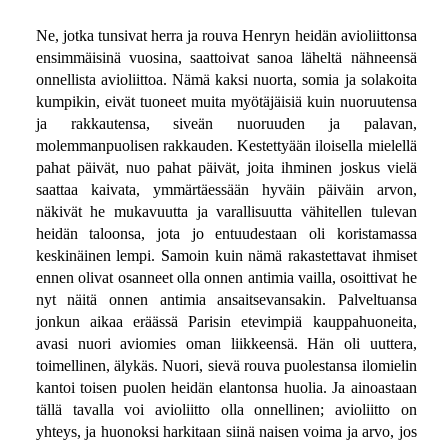
Ne, jotka tunsivat herra ja rouva Henryn heidän avioliittonsa
ensimmäisinä vuosina, saattoivat sanoa läheltä nähneensä
onnellista avioliittoa. Nämä kaksi nuorta, somia ja solakoita
kumpikin, eivät tuoneet muita myötäjäisiä kuin nuoruutensa
ja rakkautensa, siveän nuoruuden ja palavan,
molemmanpuolisen rakkauden. Kestettyään iloisella mielellä
pahat päivät, nuo pahat päivät, joita ihminen joskus vielä
saattaa kaivata, ymmärtäessään hyväin päiväin arvon,
näkivät he mukavuutta ja varallisuutta vähitellen tulevan
heidän taloonsa, jota jo entuudestaan oli koristamassa
keskinäinen lempi. Samoin kuin nämä rakastettavat ihmiset
ennen olivat osanneet olla onnen antimia vailla, osoittivat he
nyt näitä onnen antimia ansaitsevansakin. Palveltuansa
jonkun aikaa eräässä Parisin etevimpiä kauppahuoneita,
avasi nuori aviomies oman liikkeensä. Hän oli uuttera,
toimellinen, älykäs. Nuori, sievä rouva puolestansa ilomielin
kantoi toisen puolen heidän elantonsa huolia. Ja ainoastaan
tällä tavalla voi avioliitto olla onnellinen; avioliitto on
yhteys, ja huonoksi harkitaan siinä naisen voima ja arvo, jos