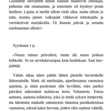
Luulimme olevamme tämän kauniin maahovin omistajia,
pidimme sitä omanamme, ja onnemme oli löytänyt pesän
itselleen. Lapsia ei meillä silloin vielä ollut, mutta silloin jo
näin, kuinka pienet valkopäät vilkkuvat lehtokujilla ja
vieriskelevät nurmikoilla. Oi ihanata päivää ja armaita
unelmiamme silloin!»
Syyskuun 1 p.
»Naura minun pelvolleni, mutta älä naura poikasi
kiihkolle. Se on arveluttavampaa kuin luulinkaan. Saat itse»
päättää.
Vähän aikaa sitten päätin lähteä pienelle huviretkelle
lähiseuduille. Mark oli mielissään, ajatellessansa vaunuissa
ajamista, ja minä puolestani olin hyvilläni, edes pariksi
päiväksi näkemästä mahtavaa herra Valtamerta. Toissa
aamuna, aamuna sellaisena, joka jo tietää syksyn lempeyttä,
me läksimme matkalle sattumoisin tilatuissa puolikatteisissa
vaunuissa, edessä kaksi hevosta, joitten olisi sopinut väitellä,