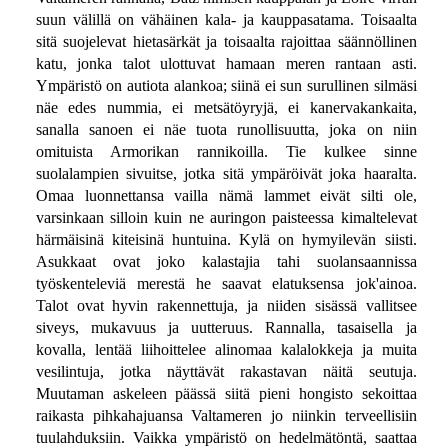
suun välillä on vähäinen kala- ja kauppasatama. Toisaalta
sitä suojelevat hietasärkät ja toisaalta rajoittaa säännöllinen
katu, jonka talot ulottuvat hamaan meren rantaan asti.
Ympäristö on autiota alankoa; siinä ei sun surullinen silmäsi
näe edes nummia, ei metsätöyryjä, ei kanervakankaita,
sanalla sanoen ei näe tuota runollisuutta, joka on niin
omituista Armorikan rannikoilla. Tie kulkee sinne
suolalampien sivuitse, jotka sitä ympäröivät joka haaralta.
Omaa luonnettansa vailla nämä lammet eivät silti ole,
varsinkaan silloin kuin ne auringon paisteessa kimaltelevat
härmäisinä kiteisinä huntuina. Kylä on hymyilevän siisti.
Asukkaat ovat joko kalastajia tahi suolansaannissa
työskenteleviä merestä he saavat elatuksensa jok'ainoa.
Talot ovat hyvin rakennettuja, ja niiden sisässä vallitsee
siveys, mukavuus ja uutteruus. Rannalla, tasaisella ja
kovalla, lentää liihoittelee alinomaa kalalokkeja ja muita
vesilintuja, jotka näyttävät rakastavan näitä seutuja.
Muutaman askeleen päässä siitä pieni hongisto sekoittaa
raikasta pihkahajuansa Valtameren jo niinkin terveellisiin
tuulahduksiin. Vaikka ympäristö on hedelmätöntä, saattaa