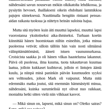
nähdessäni savun nousevan mökin olkikatolta lehdikossa, ja
pysäytin hevoset, ihaillakseni oikein ehdoltani lammikkoa
pajujen siimeksessä. Nauttimalla hengitin rintaani pensas-
aidan raikasta tuoksua ja niitetyn heinän suloista hajua.
Mutta sitä myöten kuin äiti muuttui lapseksi, muuttui lapsi
vuorostansa yksitotiseksi aika-ihmiseksi. Turhaan koetin
kiinnittää hänen huomiotaan niihin esineihin, jotka minua
puoleensa vetivät; silloin tällöin hän vain nosti silmiänsä
välinpitämättömästi, ääneti istuen vaununnurkassa.
Croisicista saakka jo oli hänen vilkas haastelunsa lakannut.
Päivä oli puolessa, ilma kuuma, tuota tukauttavan kuumaa
laatua, jolloin kukkaset kuihtuvat, jolloin ei lintujen ääntä
kuulu, ja niinpä minä paninkin päivän kuumuuden syyksi
sen velttouden, johon Mark oli vaipunut. Mutta mitä
edemmäks matka joutui, sitä enemmän hämmästytti minua,
nähdessäni, kuinka surumielisiä nyt olivat nuo raikkaat,
moniahta hetki sitten vielä niin vilkkaat kasvot.
— Mikä sinun on, lapseni, mikä sinun on? Oletko sairas?
Sano, mikä sua vaivaa?