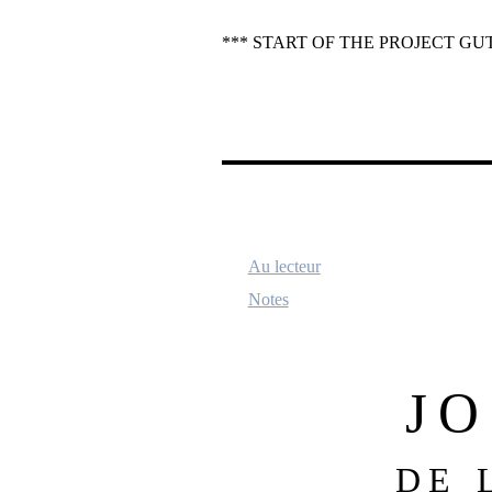
*** START OF THE PROJECT G
Au lecteur
Notes
J
DE 