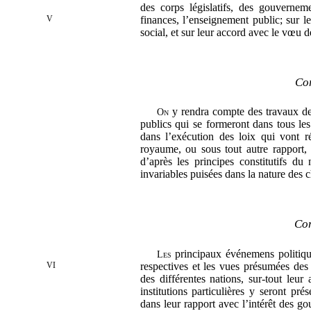
des corps législatifs, des gouverneme
V
finances, l’enseignement public; sur le
social, et sur leur accord avec le vœu 
Cor
y rendra compte des travaux des 
On
publics qui se formeront dans tous le
dans l’exécution des loix qui vont ré
royaume, ou sous tout autre rapport, 
d’après les principes constitutifs du 
invariables puisées dans la nature des c
Cor
principaux événemens politiques
Les
VI
respectives et les vues présumées de
des différentes nations, sur-tout leur 
institutions particulières y seront pr
dans leur rapport avec l’intérêt des gou