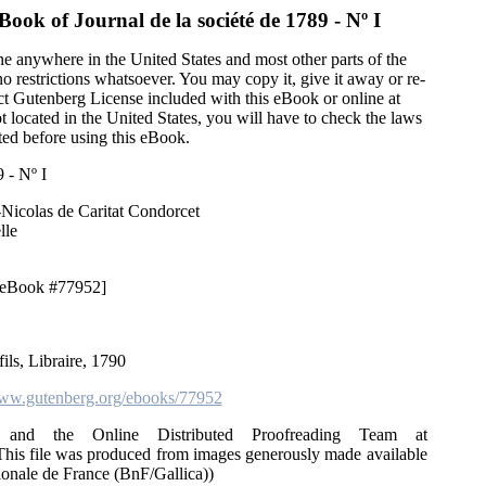
eBook of
Journal de la société de 1789 - Nº I
ne anywhere in the United States and most other parts of the
o restrictions whatsoever. You may copy it, give it away or re-
ect Gutenberg License included with this eBook or online at
ot located in the United States, you will have to check the laws
ted before using this eBook.
9 - Nº I
-Nicolas de Caritat Condorcet
lle
 [eBook #77952]
fils, Libraire, 1790
w.gutenberg.org/ebooks/77952
 and the Online Distributed Proofreading Team at
This file was produced from images generously made available
ionale de France (BnF/Gallica))