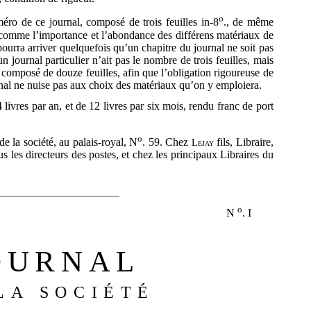
o
éro de ce journal, composé de trois feuilles in-8
., de même
comme l’importance et l’abondance des différens matériaux de
pourra arriver quelquefois qu’un chapitre du journal ne soit pas
 journal particulier n’ait pas le nombre de trois feuilles, mais
rs composé de
douze feuilles, afin que l’obligation rigoureuse de
al ne nuise pas aux choix des matériaux qu’on y emploiera.
livres par an, et de 12 livres par six mois, rendu franc de port
o
e la société, au palais-royal, N
. 59. Chez
fils, Libraire,
Lejay
s les directeurs des postes, et chez les principaux Libraires du
o
N
. I
OURNAL
LA SOCIÉTÉ