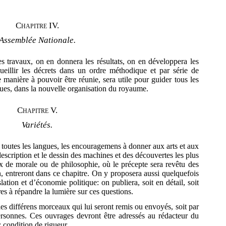
Chapitre IV.
Assemblée Nationale.
s travaux, on en donnera les résultats, on en développera les
ueillir les décrets dans un ordre méthodique et par série de
 manière à pouvoir être réunie, sera utile pour guider tous les
ques, dans la nouvelle organisation du royaume.
Chapitre V.
Variétés.
s toutes les langues, les encouragemens à donner aux
arts et aux
 description et le dessin des machines et des découvertes les plus
x de morale ou de philosophie, où le précepte sera revêtu des
n, entreront dans ce chapitre. On y proposera aussi quelquefois
lation et d’économie politique: on publiera, soit en détail, soit
es à répandre la lumière sur ces questions.
les différens morceaux qui lui seront remis ou envoyés, soit par
ersonnes. Ces ouvrages devront être adressés au rédacteur du
; condition de rigueur.