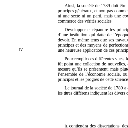
Ainsi, la société de 1789 doit êt
principes généraux, et non pas comme u
ni une secte ni un parti, mais une
co
commerce des vérités sociales.
Développer et répandre les princip
d’une institution qui datte de l’époqu
devoir. En même tems que ses travaux s
principes et des moyens de perfectionne
IV
une heureuse application
de ces principe
Pour remplir ces différentes vues, 
fût point une collection de nouvelles, 
mesure qu’ils se présentent; mais plut
l’ensemble de l’économie sociale, ou
principes et les progrès de cette science
Le journal de la société de 1789 a é
les titres différens indiquent les divers 
contiendra des dissertations, de
Il