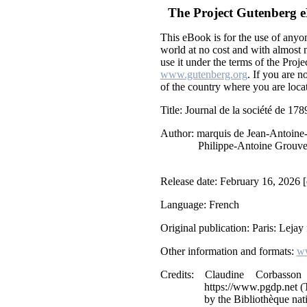
The Project Gutenberg 
This eBook is for the use of anyo
world at no cost and with almost n
use it under the terms of the Proj
www.gutenberg.org
. If you are n
of the country where you are loca
Title
: Journal de la société de 178
Author
: marquis de Jean-Antoine
Philippe-Antoine Grouve
Release date
: February 16, 2026
Language
: French
Original publication
: Paris: Lejay 
Other information and formats
:
ww
Credits
: Claudine Corbasson
https://www.pgdp.net (
by the Bibliothèque nat