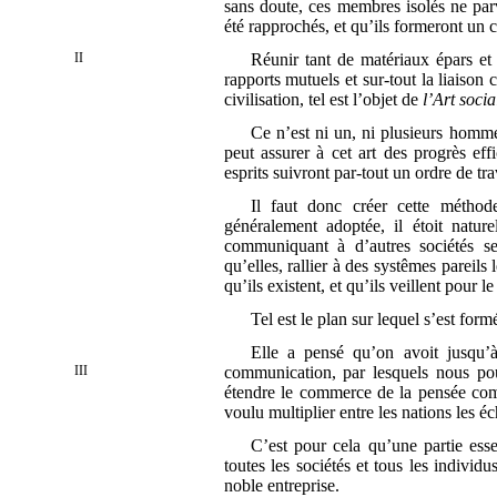
sans doute, ces membres isolés ne par
été rapprochés, et qu’ils formeront un 
II
Réunir tant de matériaux épars et
rapports mutuels et sur-tout la liaiso
civilisation, tel est l’objet de
l’Art socia
Ce n’est ni un, ni plusieurs homme
peut assurer à cet art des progrès eff
esprits suivront par-tout un ordre de tr
Il faut donc créer cette méthod
généralement adoptée, il étoit natur
communiquant à d’autres sociétés sem
qu’elles, rallier à des systêmes pareils
qu’ils existent, et qu’ils veillent pour l
Tel est le plan sur lequel s’est form
Elle a pensé qu’on avoit jusqu’à
III
communication, par lesquels nous p
étendre le commerce de la pensée comm
voulu multiplier entre les nations les
C’est pour cela qu’une partie esse
toutes les sociétés et tous les individ
noble entreprise.