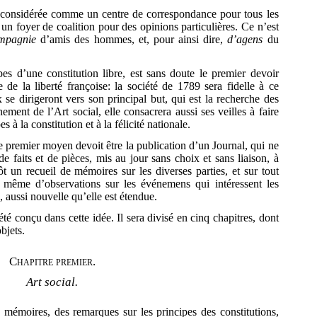
re considérée comme un centre de correspondance pour tous les
n foyer de coalition pour des opinions particulières. Ce n’est
mpagnie
d’amis des hommes, et, pour ainsi dire,
d’agens
du
es d’une constitution libre, est sans doute le premier devoir
e de la liberté françoise: la société de 1789 sera fidelle à ce
e dirigeront vers son principal but, qui est la recherche des
ment de l’Art social, elle consacrera aussi ses veilles à faire
s à la constitution et à la félicité nationale.
le premier moyen devoit être la publication d’un Journal, qui ne
de faits et de pièces, mis au jour sans choix et sans liaison, à
ôt un recueil de mémoires sur les diverses parties, et sur tout
 même d’observations sur les événemens qui intéressent les
, aussi nouvelle qu’elle est étendue.
té conçu dans cette idée. Il sera divisé en cinq chapitres, dont
objets.
Chapitre premier.
Art social.
s mémoires, des remarques sur les principes des constitutions,