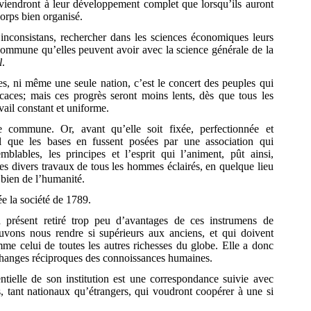
viendront à leur développement complet que lorsqu’ils auront
corps bien organisé.
 inconsistans, rechercher dans les sciences économiques leurs
n commune qu’elles peuvent avoir avec la science générale de la
l
.
s, ni même une seule nation, c’est le concert des peuples qui
icaces; mais ces progrès seront moins lents, dès que tous les
avail constant et uniforme.
e commune. Or, avant qu’elle soit fixée, perfectionnée et
el que les bases en fussent posées par une association qui
blables, les principes et l’esprit qui l’animent, pût ainsi,
 les divers travaux de tous les hommes éclairés, en quelque lieu
e bien de l’humanité.
ée la société de 1789.
 présent retiré trop peu d’avantages de ces instrumens de
ouvons nous
rendre si supérieurs aux anciens, et qui doivent
e celui de toutes les autres richesses du globe. Elle a donc
 échanges réciproques des connoissances humaines.
ntielle de son institution est une correspondance suivie avec
us, tant nationaux qu’étrangers, qui voudront coopérer à une si