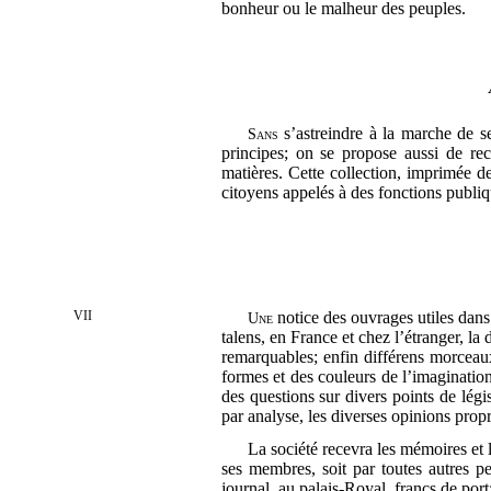
bonheur ou le malheur des peuples.
s’astreindre à la marche de se
Sans
principes; on se propose aussi de rec
matières. Cette collection, imprimée de
citoyens appelés à des fonctions publi
VII
notice des ouvrages utiles dan
Une
talens, en France et chez l’étranger, la
remarquables; enfin différens morceau
formes et des couleurs de l’imaginatio
des questions sur divers points de légis
par analyse, les diverses opinions propr
La société recevra les mémoires et 
ses membres, soit par toutes autres p
journal, au palais-Royal, francs de port