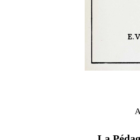
A
La Pédag