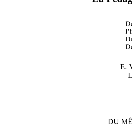
D
l’
Du
Du
E. 
L
DU MÊ