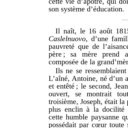
cette vie d’apôtre, qui do
son système d’éducation.
Il naît, le 16 août 18
Caslelnuovo
, d’une famil
pauvreté que de l’aisanc
père ; sa mère prend al
composée de la grand’mère 
Ils ne se ressemblaient
L’aîné, Antoine, né d’un au
et entêté ; le second, Jea
ouvert, se montrait tou
troisième, Joseph, était la 
plus enclin à la docili
cette humble paysanne qui
possédait par cœur toute s