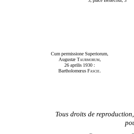
3, place Bellecour, 3
Cum permissione Superiorum,
Augustæ
Taurmorum
,
26 aprilis 1930 :
Bartholomœus
Fascie
.
Tous droits de reproduction,
pou