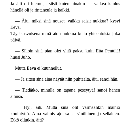
Ja äiti oli hieno ja siisti kuten ainakin — valkea kaulus
hänellä oli ja rintaneula ja kaikki.
— Äiti, miksi sinä nouset, vaikka saisit nukkua? kysyi
Eeva. —
Täysikasvuisena minä aion nukkua kello yhteentoista joka
päivä.
— Silloin sinä pian olet yhtä paksu kuin Etta Penttilä!
huusi Juho.
Mutta Eeva ei kuunnellut.
— Ja sitten sinä aina näytät niin puhtaalta, äiti, sanoi hän.
— Tiedätkö, minulla on tapana peseytyä! sanoi hänen
äitinsä.
— Hyi, äiti. Mutta sinä olit varmaankin mainio
koulutyttö. Aina valmis ajoissa ja säntillinen ja sellainen.
Etkö ollutkin, äiti?