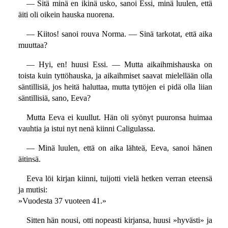
— Sitä minä en ikinä usko, sanoi Essi, minä luulen, että
äiti oli oikein hauska nuorena.
— Kiitos! sanoi rouva Norma. — Sinä tarkotat, että aika
muuttaa?
— Hyi, en! huusi Essi. — Mutta aikaihmishauska on
toista kuin tyttöhauska, ja aikaihmiset saavat mielellään olla
säntillisiä, jos heitä haluttaa, mutta tyttöjen ei pidä olla liian
säntillisiä, sano, Eeva?
Mutta Eeva ei kuullut. Hän oli syönyt puuronsa huimaa
vauhtia ja istui nyt nenä kiinni Caligulassa.
— Minä luulen, että on aika lähteä, Eeva, sanoi hänen
äitinsä.
Eeva löi kirjan kiinni, tuijotti vielä hetken verran eteensä
ja mutisi:
»Vuodesta 37 vuoteen 41.»
Sitten hän nousi, otti nopeasti kirjansa, huusi »hyvästi» ja