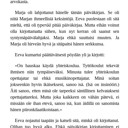
arvokasta.
Marja oli lahjottanut hänelle tämän päiväkirjan. Se oli
niitä Marjan ihmeellisiä keksintöjä. Eeva puolestaan oli sitä
mieltä, että oli
typerää
pitää päiväkirjaa. Mutta eihän voinut
olla kirjottamatta siihen, kun nyt kerran oli saanut sen
syntymäpäivälahjaksi. Marja ehkä suuttuisi muuten. Ja
Marja oli hirveän hyvä ja sitäpaitsi hänen serkkunsa.
Eeva kumartui päättäväisesti pöydän yli ja kirjotti:
»On hauskaa käydä yhteiskoulua. Tyttökoulut tekevät
ihmisen niin tympäiseväksi. Minusta tulee yhteiskoulun
opettajatar tai ehkä musiikinopettajatar. Minä soitan
jokseenkin hyvin ikäisekseni, sanoo isä. (Isä on insinööri.)
Äiti sanoo, etten minä ole tarpeeksi säntillinen kelvatakseni
opettajattareksi. Mutta joka kaikkeen on vähän pätevä, ei
missään ole ihan etevä, sanoo isä, kun äidillä on sanomista
hänen piironkilaatikoistaan.»
Eeva nojautui taapäin ja katseli sitä, minkä oli kirjottanut.
Olihan tuo hyvä alku. Ehkä päiväkirjan kirjottaminen ei