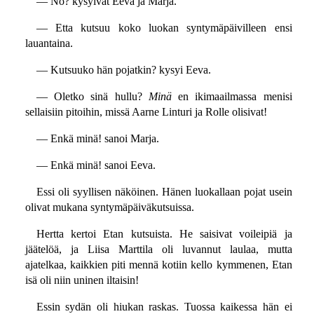
— No? kysyivät Eeva ja Marja.
— Etta kutsuu koko luokan syntymäpäivilleen ensi
lauantaina.
— Kutsuuko hän pojatkin? kysyi Eeva.
— Oletko sinä hullu?
Minä
en ikimaailmassa menisi
sellaisiin pitoihin, missä Aarne Linturi ja Rolle olisivat!
— Enkä minä! sanoi Marja.
— Enkä minä! sanoi Eeva.
Essi oli syyllisen näköinen. Hänen luokallaan pojat usein
olivat mukana syntymäpäiväkutsuissa.
Hertta kertoi Etan kutsuista. He saisivat voileipiä ja
jäätelöä, ja Liisa Marttila oli luvannut laulaa, mutta
ajatelkaa, kaikkien piti mennä kotiin kello kymmenen, Etan
isä oli niin uninen iltaisin!
Essin sydän oli hiukan raskas. Tuossa kaikessa hän ei