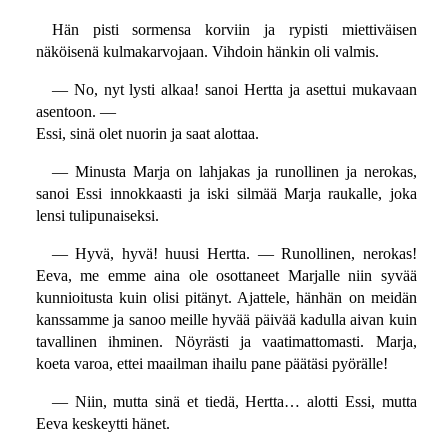
Hän pisti sormensa korviin ja rypisti miettiväisen
näköisenä kulmakarvojaan. Vihdoin hänkin oli valmis.
— No, nyt lysti alkaa! sanoi Hertta ja asettui mukavaan
asentoon. —
Essi, sinä olet nuorin ja saat alottaa.
— Minusta Marja on lahjakas ja runollinen ja nerokas,
sanoi Essi innokkaasti ja iski silmää Marja raukalle, joka
lensi tulipunaiseksi.
— Hyvä, hyvä! huusi Hertta. — Runollinen, nerokas!
Eeva, me emme aina ole osottaneet Marjalle niin syvää
kunnioitusta kuin olisi pitänyt. Ajattele, hänhän on meidän
kanssamme ja sanoo meille hyvää päivää kadulla aivan kuin
tavallinen ihminen. Nöyrästi ja vaatimattomasti. Marja,
koeta varoa, ettei maailman ihailu pane päätäsi pyörälle!
— Niin, mutta sinä et tiedä, Hertta… alotti Essi, mutta
Eeva keskeytti hänet.