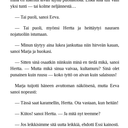
yksi tunti — tai kolme neljännestä…
— Tai puoli, sanoi Eeva.
— Tai puoli, myönsi Hertta ja heittäytyi nauraen
nojatuoliin istumaan.
— Minun täytyy aina lukea jankuttaa niin hirveän kauan,
sanoi Marja ja huokasi.
— Sitten sinä osaatkin niinkuin minä en tiedä mikä, sanoi
Hertta. — Mutta mikä sinua vaivaa, kultamuru? Sinä olet
punainen kuin ruusu — koko tyttö on aivan kuin salaisuus!
Marja tuijotti häneen avuttoman näköisenä, mutta Eeva
sanoi nopeasti:
— Tässä saat karamellin, Hertta. Ota vastaan, kun heitän!
— Kiitos! sanoi Hertta. — Ja mitä nyt teemme?
— Jos leikkisimme sitä uutta leikkiä, ehdotti Essi kainosti.