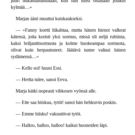
juuri nukahtamaisillaan, kun hän tunsi otsallaan jotakin
kylmää…»
Marjan ääni muuttui kuiskaukseksi.
— »Fanny koetti liikahtaa, mutta hänen hienot valkeat
kätensä, joita koristi yksi sormus, missä oli neljä rubiinia,
kaksi briljanttisormusta ja kolme huokeampaa sormusta,
olivat kuin herpautuneet. Jäätävä tunne valtasi hänen
sydämensä…»
— Kello soi! huusi Essi.
— Hertta tulee, sanoi Eeva.
Marja kätki nopeasti vihkosen vyönsä alle.
— Ette saa hiiskua, tytöt! sanoi hän hehkuvin poskin.
— Emme hiisku! vakuuttivat tytöt.
— Halloo, halloo, halloo! kaikui huoneiden läpi.