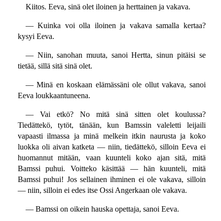
Kiitos. Eeva, sinä olet iloinen ja herttainen ja vakava.
— Kuinka voi olla iloinen ja vakava samalla kertaa?
kysyi Eeva.
— Niin, sanohan muuta, sanoi Hertta, sinun pitäisi se
tietää, sillä sitä sinä olet.
— Minä en koskaan elämässäni ole ollut vakava, sanoi
Eeva loukkaantuneena.
— Vai etkö? No mitä sinä sitten olet koulussa?
Tiedättekö, tytöt, tänään, kun Bamssin valeletti leijaili
vapaasti ilmassa ja minä melkein itkin naurusta ja koko
luokka oli aivan katketa — niin, tiedättekö, silloin Eeva ei
huomannut mitään, vaan kuunteli koko ajan sitä, mitä
Bamssi puhui. Voitteko käsittää — hän kuunteli, mitä
Bamssi puhui! Jos sellainen ihminen ei ole vakava, silloin
— niin, silloin ei edes itse Ossi Angerkaan ole vakava.
— Bamssi on oikein hauska opettaja, sanoi Eeva.