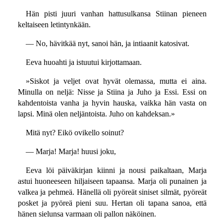
Hän pisti juuri vanhan hattusulkansa Stiinan pieneen
keltaiseen letintynkään.
— No, hävitkää nyt, sanoi hän, ja intiaanit katosivat.
Eeva huoahti ja istuutui kirjottamaan.
»Siskot ja veljet ovat hyvät olemassa, mutta ei aina.
Minulla on neljä: Nisse ja Stiina ja Juho ja Essi. Essi on
kahdentoista vanha ja hyvin hauska, vaikka hän vasta on
lapsi. Minä olen neljäntoista. Juho on kahdeksan.»
Mitä nyt? Eikö ovikello soinut?
— Marja! Marja! huusi joku,
Eeva löi päiväkirjan kiinni ja nousi paikaltaan, Marja
astui huoneeseen hiljaiseen tapaansa. Marja oli punainen ja
valkea ja pehmeä. Hänellä oli pyöreät siniset silmät, pyöreät
posket ja pyöreä pieni suu. Hertan oli tapana sanoa, että
hänen sielunsa varmaan oli pallon näköinen.