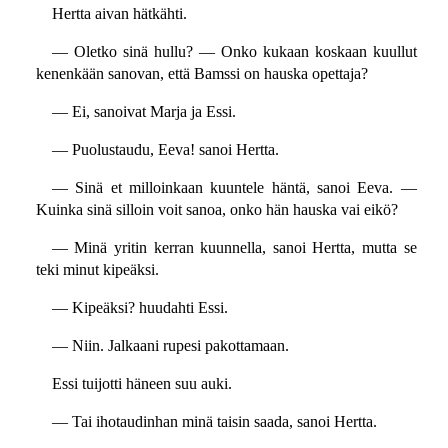
Hertta aivan hätkähti.
— Oletko sinä hullu? — Onko kukaan koskaan kuullut
kenenkään sanovan, että Bamssi on hauska opettaja?
— Ei, sanoivat Marja ja Essi.
— Puolustaudu, Eeva! sanoi Hertta.
— Sinä et milloinkaan kuuntele häntä, sanoi Eeva. —
Kuinka sinä silloin voit sanoa, onko hän hauska vai eikö?
— Minä yritin kerran kuunnella, sanoi Hertta, mutta se
teki minut kipeäksi.
— Kipeäksi? huudahti Essi.
— Niin. Jalkaani rupesi pakottamaan.
Essi tuijotti häneen suu auki.
— Tai ihotaudinhan minä taisin saada, sanoi Hertta.