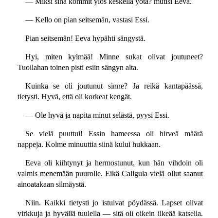
— Miksi sinä kömmit ylös keskellä yötä? mutisi Eeva.
— Kello on pian seitsemän, vastasi Essi.
Pian seitsemän! Eeva hypähti sängystä.
Hyi, miten kylmää! Minne sukat olivat joutuneet?
Tuollahan toinen pisti esiin sängyn alta.
Kuinka se oli joutunut sinne? Ja reikä kantapäässä,
tietysti. Hyvä, että oli korkeat kengät.
— Ole hyvä ja napita minut selästä, pyysi Essi.
Se vielä puuttui! Essin hameessa oli hirveä määrä
nappeja. Kolme minuuttia siinä kului hukkaan.
Eeva oli kiihtynyt ja hermostunut, kun hän vihdoin oli
valmis menemään puurolle. Eikä Caligula vielä ollut saanut
ainoatakaan silmäystä.
Niin. Kaikki tietysti jo istuivat pöydässä. Lapset olivat
virkkuja ja hyvällä tuulella — sitä oli oikein ilkeää katsella.