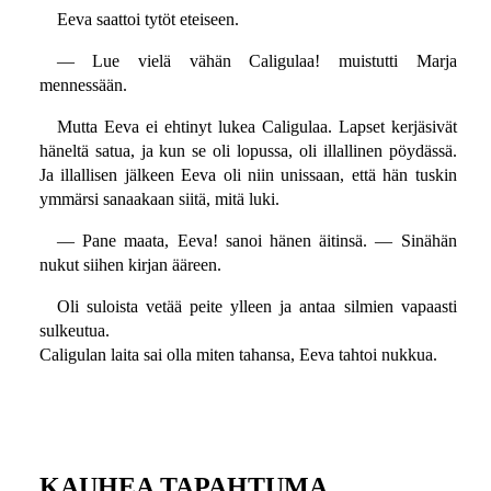
Eeva saattoi tytöt eteiseen.
— Lue vielä vähän Caligulaa! muistutti Marja
mennessään.
Mutta Eeva ei ehtinyt lukea Caligulaa. Lapset kerjäsivät
häneltä satua, ja kun se oli lopussa, oli illallinen pöydässä.
Ja illallisen jälkeen Eeva oli niin unissaan, että hän tuskin
ymmärsi sanaakaan siitä, mitä luki.
— Pane maata, Eeva! sanoi hänen äitinsä. — Sinähän
nukut siihen kirjan ääreen.
Oli suloista vetää peite ylleen ja antaa silmien vapaasti
sulkeutua.
Caligulan laita sai olla miten tahansa, Eeva tahtoi nukkua.
KAUHEA TAPAHTUMA.