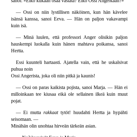
sanoi: »Eikö kukaan osaa vastata? Eikö Ossi Angerkaan?»
— Ossi on niin lystillisen näköinen, kun hän kävelee
isänsä kanssa, sanoi Eeva. — Hän on paljon vakavampi
kuin isä.
— Minä luulen, että professori Anger olisikin paljon
hauskempi luokalla kuin hänen mahtava poikansa, sanoi
Hertta.
Essi kuunteli hartaasti. Ajatella vain, että he uskalsivat
puhua noin
Ossi Angerista, joka oli niin pitkä ja kaunis!
— Ossi on paras kaikista pojista, sanoi Marja. — Hän ei
milloinkaan tee kiusaa eikä ole sellainen ilkeä kuin muut
pojat.
— Ei mutta
rakkaat
tytöt! huudahti Hertta ja hypähti
seisomaan. —
Minähän olin unohtaa hirveän tärkeän asian.