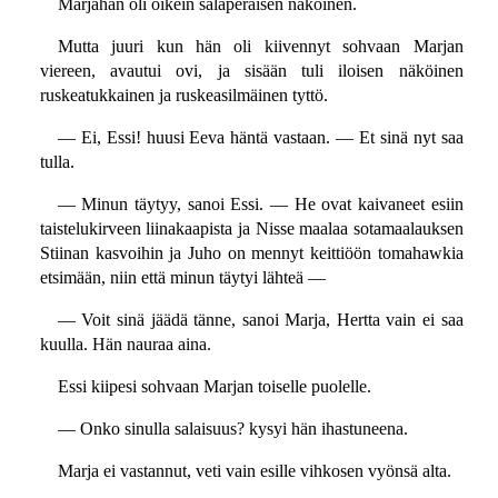
Marjahan oli oikein salaperäisen näköinen.
Mutta juuri kun hän oli kiivennyt sohvaan Marjan
viereen, avautui ovi, ja sisään tuli iloisen näköinen
ruskeatukkainen ja ruskeasilmäinen tyttö.
— Ei, Essi! huusi Eeva häntä vastaan. — Et sinä nyt saa
tulla.
— Minun täytyy, sanoi Essi. — He ovat kaivaneet esiin
taistelukirveen liinakaapista ja Nisse maalaa sotamaalauksen
Stiinan kasvoihin ja Juho on mennyt keittiöön tomahawkia
etsimään, niin että minun täytyi lähteä —
— Voit sinä jäädä tänne, sanoi Marja, Hertta vain ei saa
kuulla. Hän nauraa aina.
Essi kiipesi sohvaan Marjan toiselle puolelle.
— Onko sinulla salaisuus? kysyi hän ihastuneena.
Marja ei vastannut, veti vain esille vihkosen vyönsä alta.