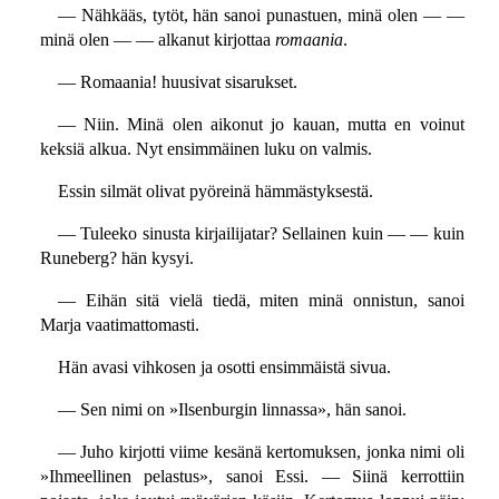
— Nähkääs, tytöt, hän sanoi punastuen, minä olen — —
minä olen — — alkanut kirjottaa
romaania
.
— Romaania! huusivat sisarukset.
— Niin. Minä olen aikonut jo kauan, mutta en voinut
keksiä alkua. Nyt ensimmäinen luku on valmis.
Essin silmät olivat pyöreinä hämmästyksestä.
— Tuleeko sinusta kirjailijatar? Sellainen kuin — — kuin
Runeberg? hän kysyi.
— Eihän sitä vielä tiedä, miten minä onnistun, sanoi
Marja vaatimattomasti.
Hän avasi vihkosen ja osotti ensimmäistä sivua.
— Sen nimi on »Ilsenburgin linnassa», hän sanoi.
— Juho kirjotti viime kesänä kertomuksen, jonka nimi oli
»Ihmeellinen pelastus», sanoi Essi. — Siinä kerrottiin