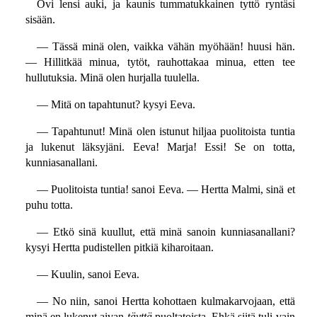
Ovi lensi auki, ja kaunis tummatukkainen tyttö ryntäsi
sisään.
— Tässä minä olen, vaikka vähän myöhään! huusi hän.
— Hillitkää minua, tytöt, rauhottakaa minua, etten tee
hullutuksia. Minä olen hurjalla tuulella.
— Mitä on tapahtunut? kysyi Eeva.
— Tapahtunut! Minä olen istunut hiljaa puolitoista tuntia
ja lukenut läksyjäni. Eeva! Marja! Essi! Se on totta,
kunniasanallani.
— Puolitoista tuntia! sanoi Eeva. — Hertta Malmi, sinä et
puhu totta.
— Etkö sinä kuullut, että minä sanoin kunniasanallani?
kysyi Hertta pudistellen pitkiä kiharoitaan.
— Kuulin, sanoi Eeva.
— No niin, sanoi Hertta kohottaen kulmakarvojaan, että
minä en lukenut aivan
täyttä
puoltatoista. Ehkä siitä tuli vain