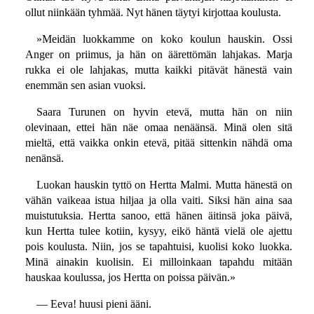
ollut niinkään tyhmää. Nyt hänen täytyi kirjottaa koulusta.
»Meidän luokkamme on koko koulun hauskin. Ossi
Anger on priimus, ja hän on äärettömän lahjakas. Marja
rukka ei ole lahjakas, mutta kaikki pitävät hänestä vain
enemmän sen asian vuoksi.
Saara Turunen on hyvin etevä, mutta hän on niin
olevinaan, ettei hän näe omaa nenäänsä. Minä olen sitä
mieltä, että vaikka onkin etevä, pitää sittenkin nähdä oma
nenänsä.
Luokan hauskin tyttö on Hertta Malmi. Mutta hänestä on
vähän vaikeaa istua hiljaa ja olla vaiti. Siksi hän aina saa
muistutuksia. Hertta sanoo, että hänen äitinsä joka päivä,
kun Hertta tulee kotiin, kysyy, eikö häntä vielä ole ajettu
pois koulusta. Niin, jos se tapahtuisi, kuolisi koko luokka.
Minä ainakin kuolisin. Ei milloinkaan tapahdu mitään
hauskaa koulussa, jos Hertta on poissa päivän.»
— Eeva! huusi pieni ääni.