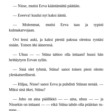
— Nisse, mutisi Eeva kääntämättä päätään.
— Eeeeva! kuului nyt kaksi ääntä.
— Molemmat, mutisi Eeva taas ja rypisti
kulmakarvojaan.
Ovi lensi auki, ja kaksi pientä paksua olentoa ryntäsi
sisään. Toinen itki ääneensä.
— Uhuu — — Stiina tahtoo olla intiaani! huusi hän
heittäytyen Eevan syliin.
— Sinä olet tyhmä, Stiina! sanoi toinen pieni olento
ylenkatseellisesti.
— Hiljaa, Nisse! sanoi Eeva ja puhdisti Stiinan nenää. —
Miksi sinä itket, Stiina?
— Juho on aina päällikkö — — aina, uhuu — — ja
Nissekin on intiaani — — eikä Stiina tahdo olla präärian ru-
uusu…