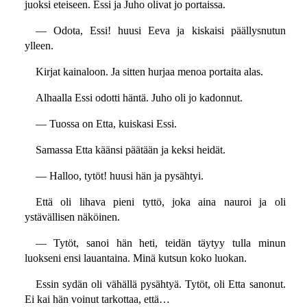
juoksi eteiseen. Essi ja Juho olivat jo portaissa.
— Odota, Essi! huusi Eeva ja kiskaisi päällysnutun
ylleen.
Kirjat kainaloon. Ja sitten hurjaa menoa portaita alas.
Alhaalla Essi odotti häntä. Juho oli jo kadonnut.
— Tuossa on Etta, kuiskasi Essi.
Samassa Etta käänsi päätään ja keksi heidät.
— Halloo, tytöt! huusi hän ja pysähtyi.
Että oli lihava pieni tyttö, joka aina nauroi ja oli
ystävällisen näköinen.
— Tytöt, sanoi hän heti, teidän täytyy tulla minun
luokseni ensi lauantaina. Minä kutsun koko luokan.
Essin sydän oli vähällä pysähtyä. Tytöt, oli Etta sanonut.
Ei kai hän voinut tarkottaa, että…