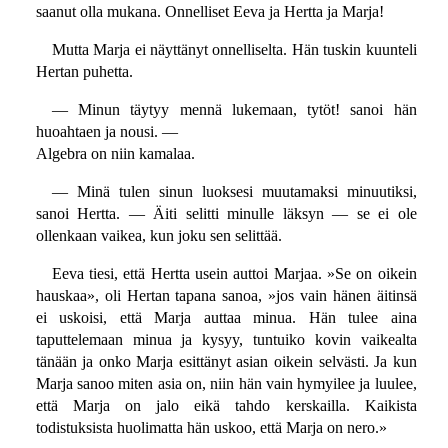
saanut olla mukana. Onnelliset Eeva ja Hertta ja Marja!
Mutta Marja ei näyttänyt onnelliselta. Hän tuskin kuunteli
Hertan puhetta.
— Minun täytyy mennä lukemaan, tytöt! sanoi hän
huoahtaen ja nousi. —
Algebra on niin kamalaa.
— Minä tulen sinun luoksesi muutamaksi minuutiksi,
sanoi Hertta. — Äiti selitti minulle läksyn — se ei ole
ollenkaan vaikea, kun joku sen selittää.
Eeva tiesi, että Hertta usein auttoi Marjaa. »Se on oikein
hauskaa», oli Hertan tapana sanoa, »jos vain hänen äitinsä
ei uskoisi, että Marja auttaa minua. Hän tulee aina
taputtelemaan minua ja kysyy, tuntuiko kovin vaikealta
tänään ja onko Marja esittänyt asian oikein selvästi. Ja kun
Marja sanoo miten asia on, niin hän vain hymyilee ja luulee,
että Marja on jalo eikä tahdo kerskailla. Kaikista
todistuksista huolimatta hän uskoo, että Marja on nero.»