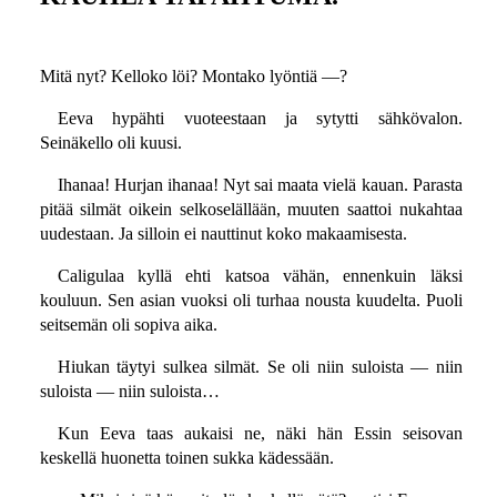
Mitä nyt? Kelloko löi? Montako lyöntiä —?
Eeva hypähti vuoteestaan ja sytytti sähkövalon.
Seinäkello oli kuusi.
Ihanaa! Hurjan ihanaa! Nyt sai maata vielä kauan. Parasta
pitää silmät oikein selkoselällään, muuten saattoi nukahtaa
uudestaan. Ja silloin ei nauttinut koko makaamisesta.
Caligulaa kyllä ehti katsoa vähän, ennenkuin läksi
kouluun. Sen asian vuoksi oli turhaa nousta kuudelta. Puoli
seitsemän oli sopiva aika.
Hiukan täytyi sulkea silmät. Se oli niin suloista — niin
suloista — niin suloista…
Kun Eeva taas aukaisi ne, näki hän Essin seisovan
keskellä huonetta toinen sukka kädessään.