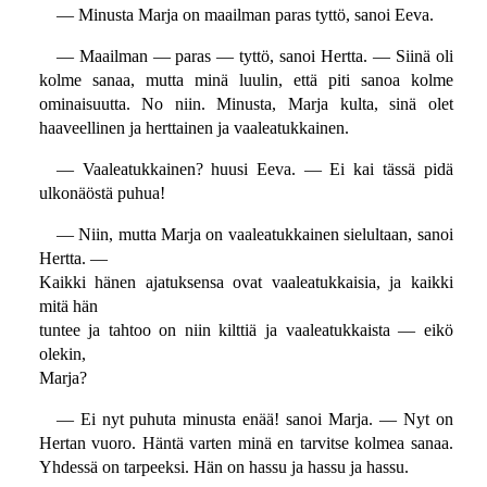
— Minusta Marja on maailman paras tyttö, sanoi Eeva.
— Maailman — paras — tyttö, sanoi Hertta. — Siinä oli
kolme sanaa, mutta minä luulin, että piti sanoa kolme
ominaisuutta. No niin. Minusta, Marja kulta, sinä olet
haaveellinen ja herttainen ja vaaleatukkainen.
— Vaaleatukkainen? huusi Eeva. — Ei kai tässä pidä
ulkonäöstä puhua!
— Niin, mutta Marja on vaaleatukkainen sielultaan, sanoi
Hertta. —
Kaikki hänen ajatuksensa ovat vaaleatukkaisia, ja kaikki
mitä hän
tuntee ja tahtoo on niin kilttiä ja vaaleatukkaista — eikö
olekin,
Marja?
— Ei nyt puhuta minusta enää! sanoi Marja. — Nyt on
Hertan vuoro. Häntä varten minä en tarvitse kolmea sanaa.
Yhdessä on tarpeeksi. Hän on hassu ja hassu ja hassu.