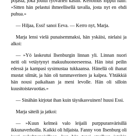
pojasta, joka joutui ryövärien käsiin. Kertomus loppui näin:
»Sitten hän pelastui ihmeellisellä tavalla, josta nyt en ehdi
puhua.»
— Hiljaa, Essi! sanoi Eeva. — Kerro nyt, Marja.
Marja lensi vielä punaisemmaksi, hän yskäisi, nielaisi ja
alkoi:
— »Yö laskeutui Ilsenburgin linnan yli. Linnan nuori
neiti oli vetäytynyt makuuhuoneeseensa. Hän istui peilin
edessä ja kampasi sysimustaa tukkaansa. Hänellä oli ihanat
mustat silmät, ja hän oli tummaverinen ja kalpea. Yhtäkkiä
hän nousi paikaltaan ja meni levolle. Hän oli silloin
kuusitoistavuotias.»
— Sinähän kirjotat ihan kuin täysikasvuinen! huusi Essi.
Marja säteili ja jatkoi:
— »Kuun kelmeä valo leijaili purppuranvärisillä
ikkunaverhoilla. Kaikki oli hiljaista. Fanny von Ilsenburg oli