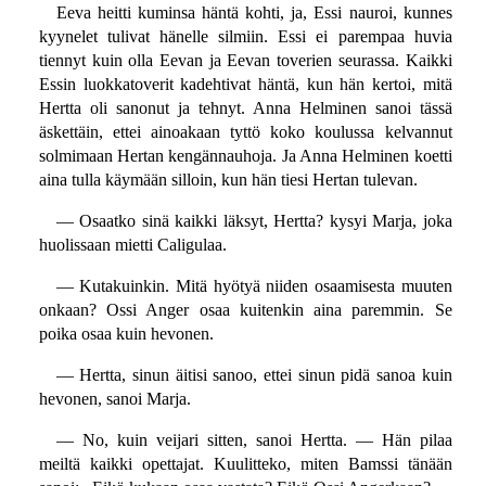
Eeva heitti kuminsa häntä kohti, ja, Essi nauroi, kunnes
kyynelet tulivat hänelle silmiin. Essi ei parempaa huvia
tiennyt kuin olla Eevan ja Eevan toverien seurassa. Kaikki
Essin luokkatoverit kadehtivat häntä, kun hän kertoi, mitä
Hertta oli sanonut ja tehnyt. Anna Helminen sanoi tässä
äskettäin, ettei ainoakaan tyttö koko koulussa kelvannut
solmimaan Hertan kengännauhoja. Ja Anna Helminen koetti
aina tulla käymään silloin, kun hän tiesi Hertan tulevan.
— Osaatko sinä kaikki läksyt, Hertta? kysyi Marja, joka
huolissaan mietti Caligulaa.
— Kutakuinkin. Mitä hyötyä niiden osaamisesta muuten
onkaan? Ossi Anger osaa kuitenkin aina paremmin. Se
poika osaa kuin hevonen.
— Hertta, sinun äitisi sanoo, ettei sinun pidä sanoa kuin
hevonen, sanoi Marja.
— No, kuin veijari sitten, sanoi Hertta. — Hän pilaa
meiltä kaikki opettajat. Kuulitteko, miten Bamssi tänään