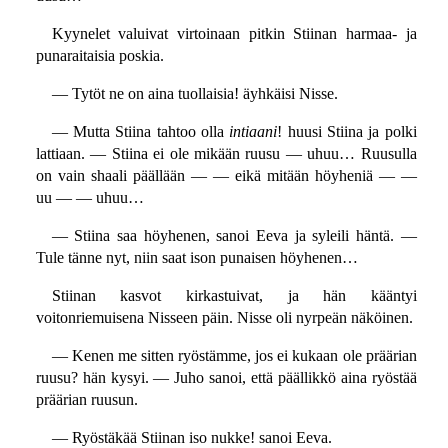
Kyynelet valuivat virtoinaan pitkin Stiinan harmaa- ja
punaraitaisia poskia.
— Tytöt ne on aina tuollaisia! äyhkäisi Nisse.
— Mutta Stiina tahtoo olla
intiaani
! huusi Stiina ja polki
lattiaan. — Stiina ei ole mikään ruusu — uhuu… Ruusulla
on vain shaali päällään — — eikä mitään höyheniä — —
uu — — uhuu…
— Stiina saa höyhenen, sanoi Eeva ja syleili häntä. —
Tule tänne nyt, niin saat ison punaisen höyhenen…
Stiinan kasvot kirkastuivat, ja hän kääntyi
voitonriemuisena Nisseen päin. Nisse oli nyrpeän näköinen.
— Kenen me sitten ryöstämme, jos ei kukaan ole präärian
ruusu? hän kysyi. — Juho sanoi, että päällikkö aina ryöstää
präärian ruusun.
— Ryöstäkää Stiinan iso nukke! sanoi Eeva.