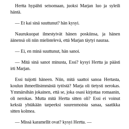
Hertta hypähti seisomaan, juoksi Marjan luo ja syleili
häntä.
— Et kai sinä suuttunut? hän kysyi.
Naurukuopat ilmestyivät hänen poskiinsa, ja hänen
äänensä oli niin mielistelevä, että Marjan täytyi nauraa.
— Ei, en minä suuttunut, hän sanoi.
— Mitä sinä sanot minusta, Essi? kysyi Hertta ja päästi
irti Marjan.
Essi tuijotti häneen. Niin, mitä saattoi sanoa Hertasta,
koulun ihmeellisimmästä tytöstä? Marja oli tietysti nerokas.
Ymmärsihän jokainen, että se, joka osasi kirjottaa romaanin,
oli nerokas. Mutta mitä Hertta sitten oli? Essi ei voinut
keksiä yhtäkään tarpeeksi suurenmoista sanaa, saatikka
sitten kolmea.
— Missä karamellit ovat? kysyi Hertta. —