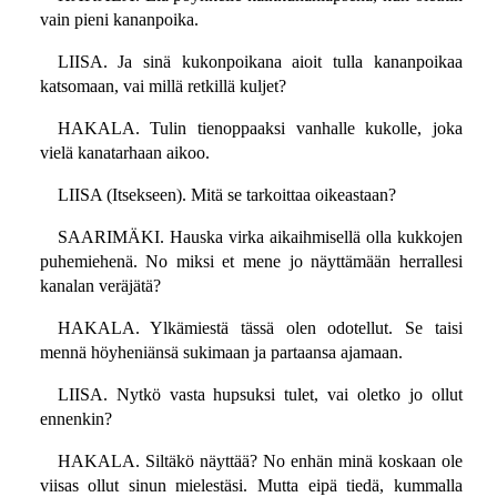
vain pieni kananpoika.
LIISA. Ja sinä kukonpoikana aioit tulla kananpoikaa
katsomaan, vai millä retkillä kuljet?
HAKALA. Tulin tienoppaaksi vanhalle kukolle, joka
vielä kanatarhaan aikoo.
LIISA (Itsekseen). Mitä se tarkoittaa oikeastaan?
SAARIMÄKI. Hauska virka aikaihmisellä olla kukkojen
puhemiehenä. No miksi et mene jo näyttämään herrallesi
kanalan veräjätä?
HAKALA. Ylkämiestä tässä olen odotellut. Se taisi
mennä höyheniänsä sukimaan ja partaansa ajamaan.
LIISA. Nytkö vasta hupsuksi tulet, vai oletko jo ollut
ennenkin?
HAKALA. Siltäkö näyttää? No enhän minä koskaan ole
viisas ollut sinun mielestäsi. Mutta eipä tiedä, kummalla