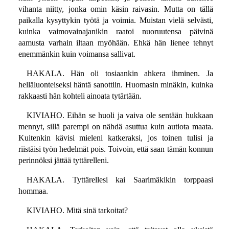
vihanta niitty, jonka omin käsin raivasin. Mutta on tällä
paikalla kysyttykin työtä ja voimia. Muistan vielä selvästi,
kuinka vaimovainajanikin raatoi nuoruutensa päivinä
aamusta varhain iltaan myöhään. Ehkä hän lienee tehnyt
enemmänkin kuin voimansa sallivat.
HAKALA. Hän oli tosiaankin ahkera ihminen. Ja
helläluonteiseksi häntä sanottiin. Huomasin minäkin, kuinka
rakkaasti hän kohteli ainoata tytärtään.
KIVIAHO. Eihän se huoli ja vaiva ole sentään hukkaan
mennyt, sillä parempi on nähdä asuttua kuin autiota maata.
Kuitenkin kävisi mieleni katkeraksi, jos toinen tulisi ja
riistäisi työn hedelmät pois. Toivoin, että saan tämän konnun
perinnöksi jättää tyttärelleni.
HAKALA. Tyttärellesi kai Saarimäkikin torppaasi
hommaa.
KIVIAHO. Mitä sinä tarkoitat?