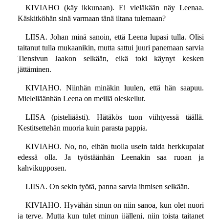
KIVIAHO (käy ikkunaan). Ei vieläkään näy Leenaa.
Käskitköhän sinä varmaan tänä iltana tulemaan?
LIISA. Johan minä sanoin, että Leena lupasi tulla. Olisi
taitanut tulla mukaanikin, mutta sattui juuri panemaan sarvia
Tiensivun Jaakon selkään, eikä toki käynyt kesken
jättäminen.
KIVIAHO. Niinhän minäkin luulen, että hän saapuu.
Mielelläänhän Leena on meillä oleskellut.
LIISA (pisteliäästi). Hätäkös tuon viihtyessä täällä.
Kestitsettehän muoria kuin parasta pappia.
KIVIAHO. No, no, eihän tuolla usein taida herkkupalat
edessä olla. Ja työstäänhän Leenakin saa ruoan ja
kahvikupposen.
LIISA. On sekin työtä, panna sarvia ihmisen selkään.
KIVIAHO. Hyvähän sinun on niin sanoa, kun olet nuori
ja terve. Mutta kun tulet minun ijälleni, niin toista taitanet