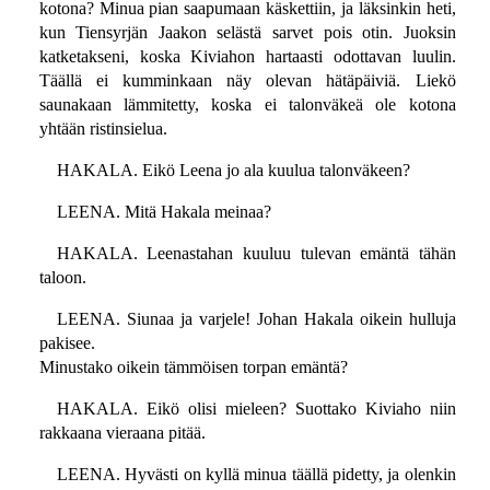
kotona? Minua pian saapumaan käskettiin, ja läksinkin heti,
kun Tiensyrjän Jaakon selästä sarvet pois otin. Juoksin
katketakseni, koska Kiviahon hartaasti odottavan luulin.
Täällä ei kumminkaan näy olevan hätäpäiviä. Liekö
saunakaan lämmitetty, koska ei talonväkeä ole kotona
yhtään ristinsielua.
HAKALA. Eikö Leena jo ala kuulua talonväkeen?
LEENA. Mitä Hakala meinaa?
HAKALA. Leenastahan kuuluu tulevan emäntä tähän
taloon.
LEENA. Siunaa ja varjele! Johan Hakala oikein hulluja
pakisee.
Minustako oikein tämmöisen torpan emäntä?
HAKALA. Eikö olisi mieleen? Suottako Kiviaho niin
rakkaana vieraana pitää.
LEENA. Hyvästi on kyllä minua täällä pidetty, ja olenkin