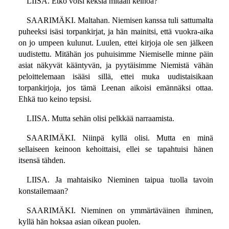
LIISA. Etkö voisi keksiä mitään keinoa?
SAARIMÄKI. Maltahan. Niemisen kanssa tuli sattumalta
puheeksi isäsi torpankirjat, ja hän mainitsi, että vuokra-aika
on jo umpeen kulunut. Luulen, ettei kirjoja ole sen jälkeen
uudistettu. Mitähän jos puhuisimme Niemiselle minne päin
asiat näkyvät kääntyvän, ja pyytäisimme Niemistä vähän
peloittelemaan isääsi sillä, ettei muka uudistaisikaan
torpankirjoja, jos tämä Leenan aikoisi emännäksi ottaa.
Ehkä tuo keino tepsisi.
LIISA. Mutta sehän olisi pelkkää narraamista.
SAARIMÄKI. Niinpä kyllä olisi. Mutta en minä
sellaiseen keinoon kehoittaisi, ellei se tapahtuisi hänen
itsensä tähden.
LIISA. Ja mahtaisiko Nieminen taipua tuolla tavoin
konstailemaan?
SAARIMÄKI. Nieminen on ymmärtäväinen ihminen,
kyllä hän hoksaa asian oikean puolen.