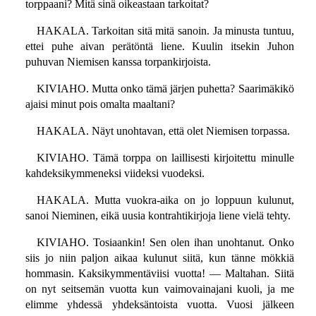
torppaani? Mitä sinä oikeastaan tarkoitat?
HAKALA. Tarkoitan sitä mitä sanoin. Ja minusta tuntuu,
ettei puhe aivan perätöntä liene. Kuulin itsekin Juhon
puhuvan Niemisen kanssa torpankirjoista.
KIVIAHO. Mutta onko tämä järjen puhetta? Saarimäkikö
ajaisi minut pois omalta maaltani?
HAKALA. Näyt unohtavan, että olet Niemisen torpassa.
KIVIAHO. Tämä torppa on laillisesti kirjoitettu minulle
kahdeksikymmeneksi viideksi vuodeksi.
HAKALA. Mutta vuokra-aika on jo loppuun kulunut,
sanoi Nieminen, eikä uusia kontrahtikirjoja liene vielä tehty.
KIVIAHO. Tosiaankin! Sen olen ihan unohtanut. Onko
siis jo niin paljon aikaa kulunut siitä, kun tänne mökkiä
hommasin. Kaksikymmentäviisi vuotta! — Maltahan. Siitä
on nyt seitsemän vuotta kun vaimovainajani kuoli, ja me
elimme yhdessä yhdeksäntoista vuotta. Vuosi jälkeen