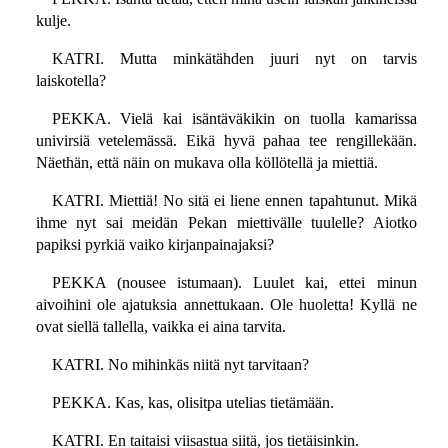
kulje.
KATRI. Mutta minkätähden juuri nyt on tarvis
laiskotella?
PEKKA. Vielä kai isäntäväkikin on tuolla kamarissa
univirsiä vetelemässä. Eikä hyvä pahaa tee rengillekään.
Näethän, että näin on mukava olla köllötellä ja miettiä.
KATRI. Miettiä! No sitä ei liene ennen tapahtunut. Mikä
ihme nyt sai meidän Pekan miettivälle tuulelle? Aiotko
papiksi pyrkiä vaiko kirjanpainajaksi?
PEKKA (nousee istumaan). Luulet kai, ettei minun
aivoihini ole ajatuksia annettukaan. Ole huoletta! Kyllä ne
ovat siellä tallella, vaikka ei aina tarvita.
KATRI. No mihinkäs niitä nyt tarvitaan?
PEKKA. Kas, kas, olisitpa utelias tietämään.
KATRI. En taitaisi viisastua siitä, jos tietäisinkin.