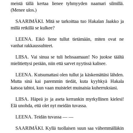
meistä tällä kertaa lienee tyhmyyden naamari silmillä.
(Menee ulos.)
SAARIMÄKI. Mitä se tarkoittaa tuo Hakalan Jaakko ja
millä retkillä se kulkee?
LEENA. Eikö liene tullut tietämään, miten ovat ne
vanhat rakkaussuhteet.
LIISA. Vai sinua se tuli helssaamaan! No juokse täältä
mielitiettysi perään, niin että sarvet nyytissä kalisee.
LEENA. Kutsumattasi olen tullut ja käskemättäsi lähden.
Mutta sinä kai paremmin tiedät, kuta kyyhkyä Hakala
katsoa tahtoi, kun vaan muistelet muinaisia kuherruksiasi.
LIISA. Häpeä jo ja aseta kerrankin myrkyllinen kielesi!
Elä unohda, että olet nyt meidän tuvassa.
LEENA. Teidän tuvassa — —
SAARIMÄKI. Kyllä tuollaisen suun saa vähemmälläkin