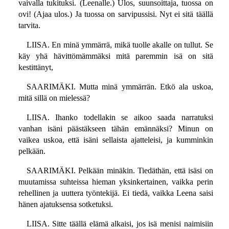
vaivalla tukituksi. (Leenalle.) Ulos, suunsoittaja, tuossa on
ovi! (Ajaa ulos.) Ja tuossa on sarvipussisi. Nyt ei sitä täällä
tarvita.
LIISA. En minä ymmärrä, mikä tuolle akalle on tullut. Se
käy yhä hävittömämmäksi mitä paremmin isä on sitä
kestittänyt,
SAARIMÄKI. Mutta minä ymmärrän. Etkö ala uskoa,
mitä sillä on mielessä?
LIISA. Ihanko todellakin se aikoo saada narratuksi
vanhan isäni päästäkseen tähän emännäksi? Minun on
vaikea uskoa, että isäni sellaista ajatteleisi, ja kumminkin
pelkään.
SAARIMÄKI. Pelkään minäkin. Tiedäthän, että isäsi on
muutamissa suhteissa hieman yksinkertainen, vaikka perin
rehellinen ja uuttera työntekijä. Ei tiedä, vaikka Leena saisi
hänen ajatuksensa sotketuksi.
LIISA. Sitte täällä elämä alkaisi, jos isä menisi naimisiin