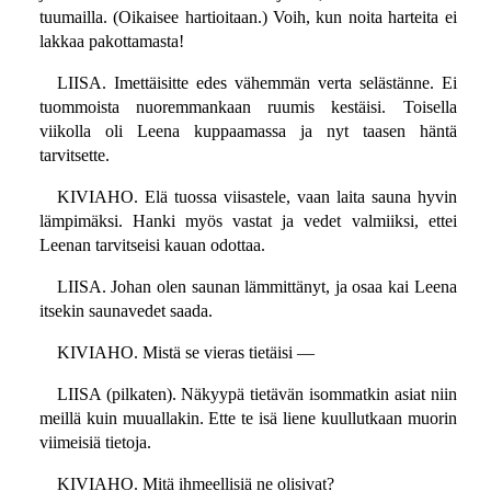
tuumailla. (Oikaisee hartioitaan.) Voih, kun noita harteita ei
lakkaa pakottamasta!
LIISA. Imettäisitte edes vähemmän verta selästänne. Ei
tuommoista nuoremmankaan ruumis kestäisi. Toisella
viikolla oli Leena kuppaamassa ja nyt taasen häntä
tarvitsette.
KIVIAHO. Elä tuossa viisastele, vaan laita sauna hyvin
lämpimäksi. Hanki myös vastat ja vedet valmiiksi, ettei
Leenan tarvitseisi kauan odottaa.
LIISA. Johan olen saunan lämmittänyt, ja osaa kai Leena
itsekin saunavedet saada.
KIVIAHO. Mistä se vieras tietäisi —
LIISA (pilkaten). Näkyypä tietävän isommatkin asiat niin
meillä kuin muuallakin. Ette te isä liene kuullutkaan muorin
viimeisiä tietoja.
KIVIAHO. Mitä ihmeellisiä ne olisivat?