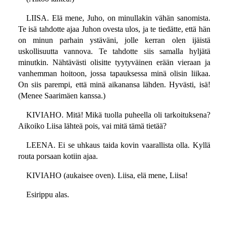
LIISA. Elä mene, Juho, on minullakin vähän sanomista.
Te isä tahdotte ajaa Juhon ovesta ulos, ja te tiedätte, että hän
on minun parhain ystäväni, jolle kerran olen ijäistä
uskollisuutta vannova. Te tahdotte siis samalla hyljätä
minutkin. Nähtävästi olisitte tyytyväinen erään vieraan ja
vanhemman hoitoon, jossa tapauksessa minä olisin liikaa.
On siis parempi, että minä aikanansa lähden. Hyvästi, isä!
(Menee Saarimäen kanssa.)
KIVIAHO. Mitä! Mikä tuolla puheella oli tarkoituksena?
Aikoiko Liisa lähteä pois, vai mitä tämä tietää?
LEENA. Ei se uhkaus taida kovin vaarallista olla. Kyllä
routa porsaan kotiin ajaa.
KIVIAHO (aukaisee oven). Liisa, elä mene, Liisa!
Esirippu alas.