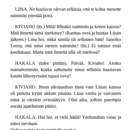
LIISA. Ne kuuluvat olevan sellaisia, että te kohta menette
naimisiin (rientää pois).
KIVIAHO (its.) Mitä! Minäkö naimisiin ja kenen kanssa?
Mitä ihmettä tämä merkitsee? (Raottaa ovea ja huutaa Liisan
jälkeen.) Liisa hoi, mikä sinulla oli sellainen hätä! Sanoiko
Leena, että minä menen naimisiin? (Its.) Ei tainnut enää
kuullakaan. Mutta mitä ihmettä sillä oli mielessä?
HAKALA (tulee pirttiin). Päivää, Kiviaho! Aiotko
naimahommiin, koska sattumalta sinun sellaista haastavan
kuulin lähestyessäni tupasi ovea?
KIVIAHO. Ilman aikojaanhan tässä vain Liisan kanssa
oli puhetta kylän akkain jutuista. Liian vanha ja vaivainen
minä jo olenkin aviosäätyyn. Olisi aika, jolloin parempia
asioita ajateltaman pitäisi.
HAKALA. Hui hai, ei vielä hätää! Vanhanahan varaa ja
tukea tarvitaan.
Onhan vainio luotu miehelle avuksi.