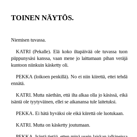
TOINEN NÄYTÖS.
Niemisen tuvassa.
KATRI (Pekalle). Elä koko iltapäivää ole tuvassa tuon
piippunysäsi kanssa, vaan mene jo laittamaan pihan veräjä
kuntoon niinkuin käsketty oli.
PEKKA (loikoen penkillä). No ei niin kiirettä, ettei tehdä
ennätä.
KATRI. Mutta näethän, että ilta alkaa olla jo käsissä, eikä
isäntä ole tyytyväinen, ellei se aikanansa tule laitetuksi.
PEKKA. Ei hätä hyväksi ole eikä kiirettä ole luotukaan.
KATRI. Mutta on käsketty joutumaan.
PEKKA. Isäntä tietää, etten minä usein laiskan jalkineissa