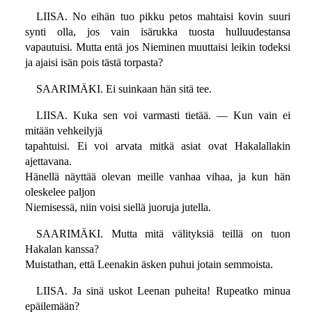
LIISA. No eihän tuo pikku petos mahtaisi kovin suuri
synti olla, jos vain isärukka tuosta hulluudestansa
vapautuisi. Mutta entä jos Nieminen muuttaisi leikin todeksi
ja ajaisi isän pois tästä torpasta?
SAARIMÄKI. Ei suinkaan hän sitä tee.
LIISA. Kuka sen voi varmasti tietää. — Kun vain ei
mitään vehkeilyjä
tapahtuisi. Ei voi arvata mitkä asiat ovat Hakalallakin
ajettavana.
Hänellä näyttää olevan meille vanhaa vihaa, ja kun hän
oleskelee paljon
Niemisessä, niin voisi siellä juoruja jutella.
SAARIMÄKI. Mutta mitä välityksiä teillä on tuon
Hakalan kanssa?
Muistathan, että Leenakin äsken puhui jotain semmoista.
LIISA. Ja sinä uskot Leenan puheita! Rupeatko minua
epäilemään?