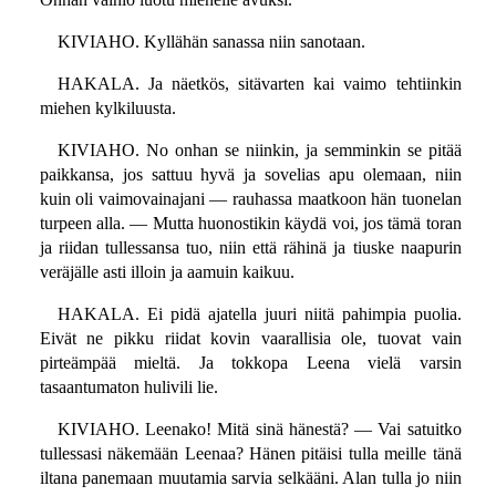
KIVIAHO. Kyllähän sanassa niin sanotaan.
HAKALA. Ja näetkös, sitävarten kai vaimo tehtiinkin
miehen kylkiluusta.
KIVIAHO. No onhan se niinkin, ja semminkin se pitää
paikkansa, jos sattuu hyvä ja sovelias apu olemaan, niin
kuin oli vaimovainajani — rauhassa maatkoon hän tuonelan
turpeen alla. — Mutta huonostikin käydä voi, jos tämä toran
ja riidan tullessansa tuo, niin että rähinä ja tiuske naapurin
veräjälle asti illoin ja aamuin kaikuu.
HAKALA. Ei pidä ajatella juuri niitä pahimpia puolia.
Eivät ne pikku riidat kovin vaarallisia ole, tuovat vain
pirteämpää mieltä. Ja tokkopa Leena vielä varsin
tasaantumaton hulivili lie.
KIVIAHO. Leenako! Mitä sinä hänestä? — Vai satuitko
tullessasi näkemään Leenaa? Hänen pitäisi tulla meille tänä
iltana panemaan muutamia sarvia selkääni. Alan tulla jo niin