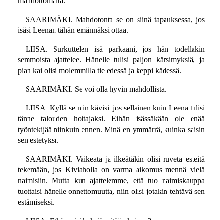
mahdottomalta.
SAARIMÄKI. Mahdotonta se on siinä tapauksessa, jos
isäsi Leenan tähän emännäksi ottaa.
LIISA. Surkuttelen isä parkaani, jos hän todellakin
semmoista ajattelee. Hänelle tulisi paljon kärsimyksiä, ja
pian kai olisi molemmilla tie edessä ja keppi kädessä.
SAARIMÄKI. Se voi olla hyvin mahdollista.
LIISA. Kyllä se niin kävisi, jos sellainen kuin Leena tulisi
tänne talouden hoitajaksi. Eihän isässäkään ole enää
työntekijää niinkuin ennen. Minä en ymmärrä, kuinka saisin
sen estetyksi.
SAARIMÄKI. Vaikeata ja ilkeätäkin olisi ruveta esteitä
tekemään, jos Kiviaholla on varma aikomus mennä vielä
naimisiin. Mutta kun ajattelemme, että tuo naimiskauppa
tuottaisi hänelle onnettomuutta, niin olisi jotakin tehtävä sen
estämiseksi.