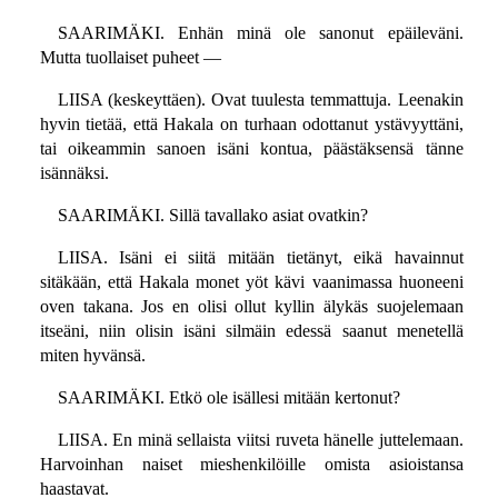
SAARIMÄKI. Enhän minä ole sanonut epäileväni.
Mutta tuollaiset puheet —
LIISA (keskeyttäen). Ovat tuulesta temmattuja. Leenakin
hyvin tietää, että Hakala on turhaan odottanut ystävyyttäni,
tai oikeammin sanoen isäni kontua, päästäksensä tänne
isännäksi.
SAARIMÄKI. Sillä tavallako asiat ovatkin?
LIISA. Isäni ei siitä mitään tietänyt, eikä havainnut
sitäkään, että Hakala monet yöt kävi vaanimassa huoneeni
oven takana. Jos en olisi ollut kyllin älykäs suojelemaan
itseäni, niin olisin isäni silmäin edessä saanut menetellä
miten hyvänsä.
SAARIMÄKI. Etkö ole isällesi mitään kertonut?
LIISA. En minä sellaista viitsi ruveta hänelle juttelemaan.
Harvoinhan naiset mieshenkilöille omista asioistansa
haastavat.