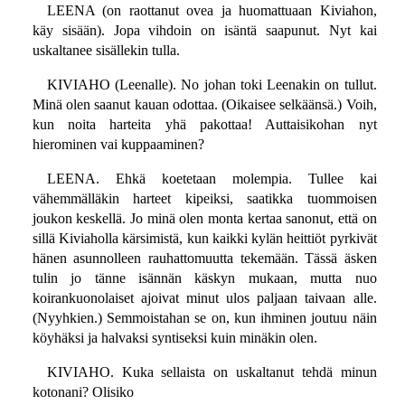
LEENA (on raottanut ovea ja huomattuaan Kiviahon,
käy sisään). Jopa vihdoin on isäntä saapunut. Nyt kai
uskaltanee sisällekin tulla.
KIVIAHO (Leenalle). No johan toki Leenakin on tullut.
Minä olen saanut kauan odottaa. (Oikaisee selkäänsä.) Voih,
kun noita harteita yhä pakottaa! Auttaisikohan nyt
hierominen vai kuppaaminen?
LEENA. Ehkä koetetaan molempia. Tullee kai
vähemmälläkin harteet kipeiksi, saatikka tuommoisen
joukon keskellä. Jo minä olen monta kertaa sanonut, että on
sillä Kiviaholla kärsimistä, kun kaikki kylän heittiöt pyrkivät
hänen asunnolleen rauhattomuutta tekemään. Tässä äsken
tulin jo tänne isännän käskyn mukaan, mutta nuo
koirankuonolaiset ajoivat minut ulos paljaan taivaan alle.
(Nyyhkien.) Semmoistahan se on, kun ihminen joutuu näin
köyhäksi ja halvaksi syntiseksi kuin minäkin olen.
KIVIAHO. Kuka sellaista on uskaltanut tehdä minun
kotonani? Olisiko