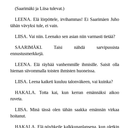
(Saarimäki ja Liisa tulevat.)
LEENA. Elä lörpöttele, irvihammas! Ei Saarimäen Juho
tähän vävyksi tule, ei vain.
LIISA. Vai niin. Leenako sen asian niin varmasti tietää?
SAARIMÄKI. Taisi nähdä sarvipussista
ennustusmerkkejä.
LEENA. Elä räyhää vanhemmille ihmisille. Saisit olla
hieman siivommalla toisten ihmisten huoneissa.
LIISA. Leena kaiketi kuuluu talonväkeen, vai kuinka?
HAKALA. Totta kai, kun kerran emännäksi aikoo
ruveta.
LIISA. Minä tässä olen tähän saakka emännän virkaa
hoitanut.
HAKALA. Elä pöyhkeile kalkkunanlapsena, kun oletkin