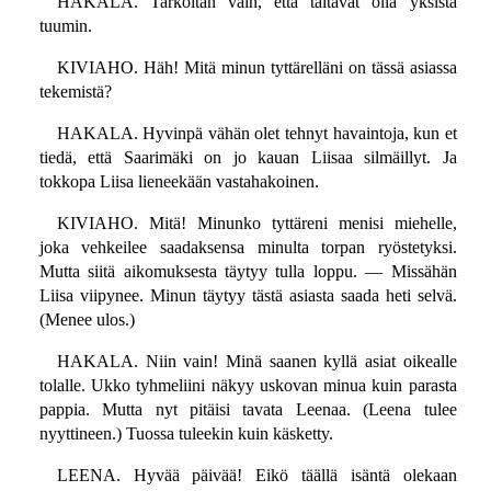
HAKALA. Tarkoitan vain, että taitavat olla yksistä
tuumin.
KIVIAHO. Häh! Mitä minun tyttärelläni on tässä asiassa
tekemistä?
HAKALA. Hyvinpä vähän olet tehnyt havaintoja, kun et
tiedä, että Saarimäki on jo kauan Liisaa silmäillyt. Ja
tokkopa Liisa lieneekään vastahakoinen.
KIVIAHO. Mitä! Minunko tyttäreni menisi miehelle,
joka vehkeilee saadaksensa minulta torpan ryöstetyksi.
Mutta siitä aikomuksesta täytyy tulla loppu. — Missähän
Liisa viipynee. Minun täytyy tästä asiasta saada heti selvä.
(Menee ulos.)
HAKALA. Niin vain! Minä saanen kyllä asiat oikealle
tolalle. Ukko tyhmeliini näkyy uskovan minua kuin parasta
pappia. Mutta nyt pitäisi tavata Leenaa. (Leena tulee
nyyttineen.) Tuossa tuleekin kuin käsketty.
LEENA. Hyvää päivää! Eikö täällä isäntä olekaan