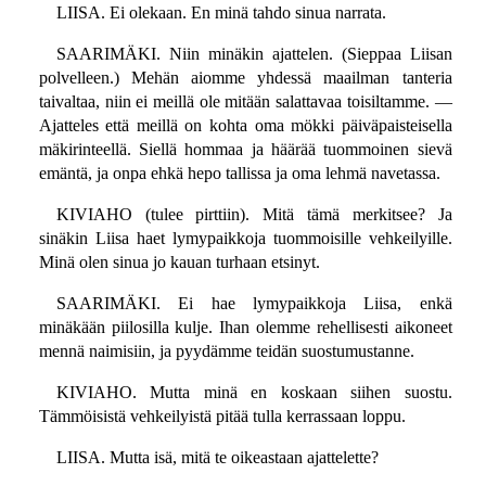
LIISA. Ei olekaan. En minä tahdo sinua narrata.
SAARIMÄKI. Niin minäkin ajattelen. (Sieppaa Liisan
polvelleen.) Mehän aiomme yhdessä maailman tanteria
taivaltaa, niin ei meillä ole mitään salattavaa toisiltamme. —
Ajatteles että meillä on kohta oma mökki päiväpaisteisella
mäkirinteellä. Siellä hommaa ja häärää tuommoinen sievä
emäntä, ja onpa ehkä hepo tallissa ja oma lehmä navetassa.
KIVIAHO (tulee pirttiin). Mitä tämä merkitsee? Ja
sinäkin Liisa haet lymypaikkoja tuommoisille vehkeilyille.
Minä olen sinua jo kauan turhaan etsinyt.
SAARIMÄKI. Ei hae lymypaikkoja Liisa, enkä
minäkään piilosilla kulje. Ihan olemme rehellisesti aikoneet
mennä naimisiin, ja pyydämme teidän suostumustanne.
KIVIAHO. Mutta minä en koskaan siihen suostu.
Tämmöisistä vehkeilyistä pitää tulla kerrassaan loppu.
LIISA. Mutta isä, mitä te oikeastaan ajattelette?