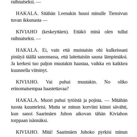
raihnaiseksi. —
HAKALA. Sitähän Leenakin huusi minulle Tiensivun
tuvan ikkunasta —
KIVIAHO (keskeyttäen). Ettäkö minä olen tullut
raihnaiseksi. —
HAKALA. Ei, vain että muistaisin ohi kulkeissani
pistäyä täällä sanomassa, että laitettaisiin sauna lämpimäksi.
Ja kerkesi tuo paljon muutakin haastaa, vaikka en kaikkea
kuunnella viitsinyt.
KIVIAHO. Vai puhui muutakin. No oliko
erinomaisempaa haastettavaa?
HAKALA. Muori puhui tytöistä ja pojista. — Mitähän
tuosta kuunteleisi. Mutta se minun korviini kiinni sävähti,
kun sanoi Saarimäen Juhon aikovan tähän Kiviahon
torppaan isännäksi.
KIVIAHO. Mitä! Saarimäen Juhoko pyrkisi minun