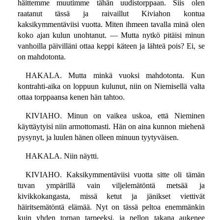
häittemme muutimme tähän uudistorppaan. Siis olen
raatanut tässä ja raivaillut Kiviahon kontua
kaksikymmentäviisi vuotta. Miten ihmeen tavalla minä olen
koko ajan kulun unohtanut. — Mutta nytkö pitäisi minun
vanhoilla päivilläni ottaa keppi käteen ja lähteä pois? Ei, se
on mahdotonta.
HAKALA. Mutta minkä vuoksi mahdotonta. Kun
kontrahti-aika on loppuun kulunut, niin on Niemisellä valta
ottaa torppaansa kenen hän tahtoo.
KIVIAHO. Minun on vaikea uskoa, että Nieminen
käyttäytyisi niin armottomasti. Hän on aina kunnon miehenä
pysynyt, ja luulen hänen olleen minuun tyytyväisen.
HAKALA. Niin näytti.
KIVIAHO. Kaksikymmentäviisi vuotta sitte oli tämän
tuvan ympärillä vain viljelemätöntä metsää ja
kivikkokangasta, missä ketut ja jänikset viettivät
häiritsemätöntä elämää. Nyt on tässä peltoa enemmänkin
kuin yhden torpan tarpeeksi, ja pellon takana aukenee