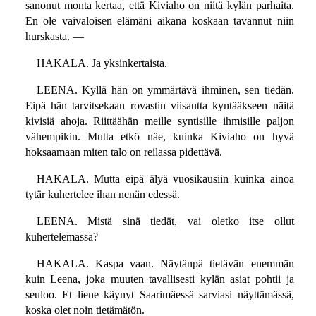
sanonut monta kertaa, että Kiviaho on niitä kylän parhaita.
En ole vaivaloisen elämäni aikana koskaan tavannut niin
hurskasta. —
HAKALA. Ja yksinkertaista.
LEENA. Kyllä hän on ymmärtävä ihminen, sen tiedän.
Eipä hän tarvitsekaan rovastin viisautta kyntääkseen näitä
kivisiä ahoja. Riittäähän meille syntisille ihmisille paljon
vähempikin. Mutta etkö näe, kuinka Kiviaho on hyvä
hoksaamaan miten talo on reilassa pidettävä.
HAKALA. Mutta eipä älyä vuosikausiin kuinka ainoa
tytär kuhertelee ihan nenän edessä.
LEENA. Mistä sinä tiedät, vai oletko itse ollut
kuhertelemassa?
HAKALA. Kaspa vaan. Näytänpä tietävän enemmän
kuin Leena, joka muuten tavallisesti kylän asiat pohtii ja
seuloo. Et liene käynyt Saarimäessä sarviasi näyttämässä,
koska olet noin tietämätön.