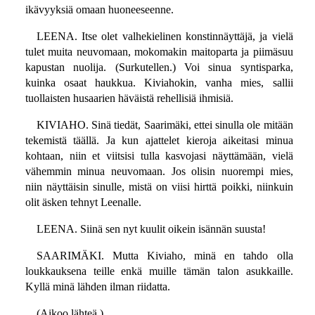
ikävyyksiä omaan huoneeseenne.
LEENA. Itse olet valhekielinen konstinnäyttäjä, ja vielä
tulet muita neuvomaan, mokomakin maitoparta ja piimäsuu
kapustan nuolija. (Surkutellen.) Voi sinua syntisparka,
kuinka osaat haukkua. Kiviahokin, vanha mies, sallii
tuollaisten husaarien häväistä rehellisiä ihmisiä.
KIVIAHO. Sinä tiedät, Saarimäki, ettei sinulla ole mitään
tekemistä täällä. Ja kun ajattelet kieroja aikeitasi minua
kohtaan, niin et viitsisi tulla kasvojasi näyttämään, vielä
vähemmin minua neuvomaan. Jos olisin nuorempi mies,
niin näyttäisin sinulle, mistä on viisi hirttä poikki, niinkuin
olit äsken tehnyt Leenalle.
LEENA. Siinä sen nyt kuulit oikein isännän suusta!
SAARIMÄKI. Mutta Kiviaho, minä en tahdo olla
loukkauksena teille enkä muille tämän talon asukkaille.
Kyllä minä lähden ilman riidatta.
(Aikoo lähteä.)