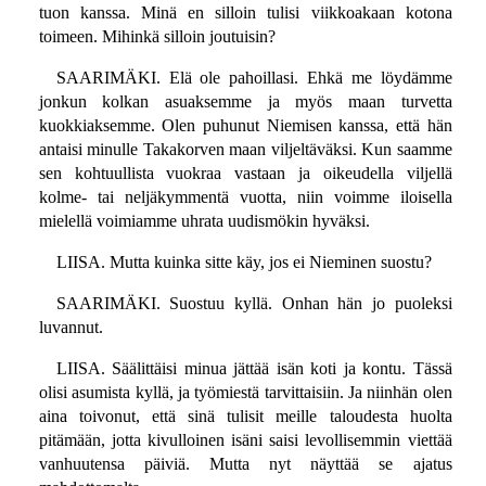
tuon kanssa. Minä en silloin tulisi viikkoakaan kotona
toimeen. Mihinkä silloin joutuisin?
SAARIMÄKI. Elä ole pahoillasi. Ehkä me löydämme
jonkun kolkan asuaksemme ja myös maan turvetta
kuokkiaksemme. Olen puhunut Niemisen kanssa, että hän
antaisi minulle Takakorven maan viljeltäväksi. Kun saamme
sen kohtuullista vuokraa vastaan ja oikeudella viljellä
kolme- tai neljäkymmentä vuotta, niin voimme iloisella
mielellä voimiamme uhrata uudismökin hyväksi.
LIISA. Mutta kuinka sitte käy, jos ei Nieminen suostu?
SAARIMÄKI. Suostuu kyllä. Onhan hän jo puoleksi
luvannut.
LIISA. Säälittäisi minua jättää isän koti ja kontu. Tässä
olisi asumista kyllä, ja työmiestä tarvittaisiin. Ja niinhän olen
aina toivonut, että sinä tulisit meille taloudesta huolta
pitämään, jotta kivulloinen isäni saisi levollisemmin viettää
vanhuutensa päiviä. Mutta nyt näyttää se ajatus