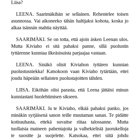
Liisa?
LEENA. Saarimäkihän se sellainen. Rehentelee toisen
asunnossa. Vai aikoneeko tähän haltijaksi kohota, koska jo
alkaa isännän mahtia näyttää.
SAARIMÄKI. Se on totta, että ajoin äsken Leenan ulos.
Mutta Kiviaho ei sitä pahaksi panne, sillä puolustin
tyttärenne kunniaa ilkeäsisuista parjaajaa vastaan.
LEENA. Sinäkö olisit Kiviahon tyttären kunnian
puolustusniekka! Katsokoon vaan Kiviaho tytärtään, ettei
joudu häpeään sellaisten puolustajoitten tähden.
LIISA. Eiköhän olisi parasta, että Leena jättäisi minun
kunniastani huolehtimisen sikseen.
SAARIMÄKI. Ja te Kiviaho, elkää pahaksi panko, jos
minäkin syrjäisenä sanon teille muutaman sanan. Te pidätte
kotirauhasta, ettekä suvaitse riitaa talossanne. Mutta
tuollaisia maineen pahentajoita ja valhekielisiä juorukelloja
te suositte ja suojelette. Katsokaa, ettei siitä johdu