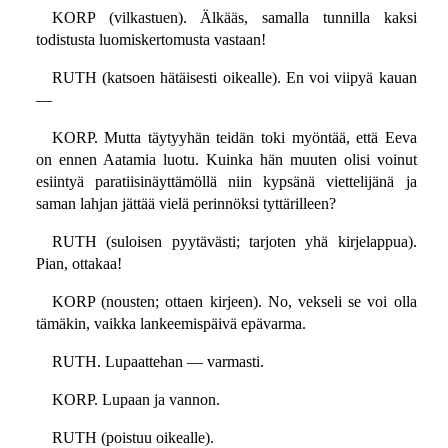
KORP (vilkastuen). Älkääs, samalla tunnilla kaksi
todistusta luomiskertomusta vastaan!
RUTH (katsoen hätäisesti oikealle). En voi viipyä kauan
—
KORP. Mutta täytyyhän teidän toki myöntää, että Eeva
on ennen Aatamia luotu. Kuinka hän muuten olisi voinut
esiintyä paratiisinäyttämöllä niin kypsänä viettelijänä ja
saman lahjan jättää vielä perinnöksi tyttärilleen?
RUTH (suloisen pyytävästi; tarjoten yhä kirjelappua).
Pian, ottakaa!
KORP (nousten; ottaen kirjeen). No, vekseli se voi olla
tämäkin, vaikka lankeemispäivä epävarma.
RUTH. Lupaattehan — varmasti.
KORP. Lupaan ja vannon.
RUTH (poistuu oikealle).