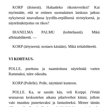
KORP (iloisesti). Haluatteko rikostoveriksi? Kai
myönnätte, että se entinen suomalainen laiskuus jatkuu
nykyisessä tasavallassa lyyrillis-eepillisenä sivistyksenä, ja
näytelmäkirjoitus on rikos?
IHANELMA PALMU (kohteliaasti). Mikä
affektabiliteetti. —
KORP (ärtyneenä; nostaen käsiään). Mikä irritabiliteetti.
VI KOHTAUS.
POLLE, puettuna ja naamioituna näytelmää varten
Rammaksi, tulee oikealta.
KORP (Pollelle). Polle, näyttämö kuntoon.
POLLE. Ka, se sassiin käy, veli Korppi. (Vetää
seuraavan keskustelun aikana pilariverhot kiinni, jolloin
valo muuttuu punertavaksi ja fantastiseksi. Menee tämän