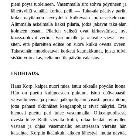
pieni pöytä tuoleineen. Vasemmalla siro sohva pöytineen ja
lähettyvillä seinällä korkea peili. — Taka-ala päättyy pariin
koko näyttämön leveydeltä kulkevaan porrasaskelmaan.
Alimmalla askelmalla kaksi pilaria, jotka jakavat taka-alan
kolmeen osaan. Pilarien välissä ovat kirkasväriset, nyt
koossa-olevat verhot. Vasemmalle ja oikealle vievät ovet
siten, että pilareitten editse on suora kulku ovesta oveen.
Takaseinän muodostavat korkeat kaariakkunat, joista tulvii
sisään voimakas, keltainen iltapäivän valaistus.
I KOHTAUS.
Hans Korp, kalpea nuori mies, istuu oikealla pöydän luona.
Hän on puettu kuluneeseen pukuun, istuu epävapaasti,
vaivautuneena ja painaa jalkapohjiaan visusti permantoon,
jotta pahasti rikkinäiset kengänpohjat eivät näkyisi. Eräs
hienosti puettu pari tulee vasemmalla. Oikeanpuolisesta
ovesta tulee Ruth vieraita kohti, ottaa heidät hymyillen
vastaan ja ohjaa vasemmalle; seuratessaan vieraita hän
katsahtaa Korpiin ikäänkuin aikoen lähestyä, mutta näyttää