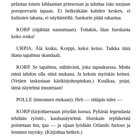
pelastaa toisen kihlaaman prinsessan ja taluttaa isän suojaan
poroporvarin tapaan. Ei hetkeäkään kahden kesken, ei
kulissien takana, ei näyttämöllä. Sankarin pitää rakastua.
KORP (räjähtää nauramaan). Tottakin, liian hurskasta
koko roska!
URPIA. Älä koiku, Korppi, keksi keino. Taikka tänä
iltana tapahtuu skandaali.
KORP. Se tapahtuu, nähtävästi, joka tapauksessa. Mutta
minä tahdon olla siinä mukana. Ja keksin myöskin keinot.
(Vetäen taskustaan käsikirjoituspinkan.) Kuulkaa, pojat,
tämä näytelmä muutetaan!
POLLE (innostuen mukaan). Heh — siitäpäs tulee —
KORP (kirjoittaessaan pöydän luona). Pyhästä legendasta
tehdään ryöstö-, kauhunäytelmä. Hurskain repliikeistä
poistetaan hm, tjaa — ja sijaan lyödään Orlando furioso ja
lemmen myrsky. (Kirjoittaa hetken.)