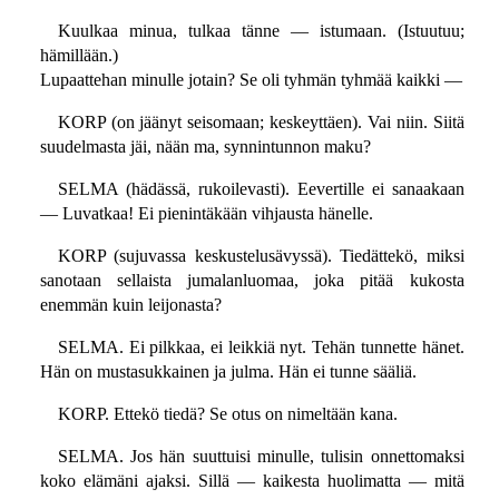
Kuulkaa minua, tulkaa tänne — istumaan. (Istuutuu;
hämillään.)
Lupaattehan minulle jotain? Se oli tyhmän tyhmää kaikki —
KORP (on jäänyt seisomaan; keskeyttäen). Vai niin. Siitä
suudelmasta jäi, nään ma, synnintunnon maku?
SELMA (hädässä, rukoilevasti). Eevertille ei sanaakaan
— Luvatkaa! Ei pienintäkään vihjausta hänelle.
KORP (sujuvassa keskustelusävyssä). Tiedättekö, miksi
sanotaan sellaista jumalanluomaa, joka pitää kukosta
enemmän kuin leijonasta?
SELMA. Ei pilkkaa, ei leikkiä nyt. Tehän tunnette hänet.
Hän on mustasukkainen ja julma. Hän ei tunne sääliä.
KORP. Ettekö tiedä? Se otus on nimeltään kana.
SELMA. Jos hän suuttuisi minulle, tulisin onnettomaksi
koko elämäni ajaksi. Sillä — kaikesta huolimatta — mitä