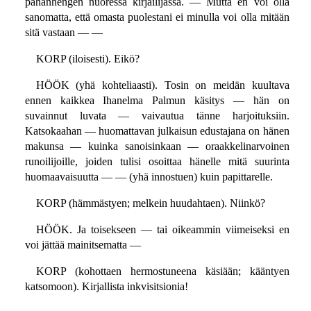
pahanhengen nuoressa kirjailijassa. — Mutta en voi olla
sanomatta, että omasta puolestani ei minulla voi olla mitään
sitä vastaan — —
KORP (iloisesti). Eikö?
HÖÖK (yhä kohteliaasti). Tosin on meidän kuultava
ennen kaikkea Ihanelma Palmun käsitys — hän on
suvainnut luvata — vaivautua tänne harjoituksiin.
Katsokaahan — huomattavan julkaisun edustajana on hänen
makunsa — kuinka sanoisinkaan — oraakkelinarvoinen
runoilijoille, joiden tulisi osoittaa hänelle mitä suurinta
huomaavaisuutta — — (yhä innostuen) kuin papittarelle.
KORP (hämmästyen; melkein huudahtaen). Niinkö?
HÖÖK. Ja toisekseen — tai oikeammin viimeiseksi en
voi jättää mainitsematta —
KORP (kohottaen hermostuneena käsiään; kääntyen
katsomoon). Kirjallista inkvisitsionia!