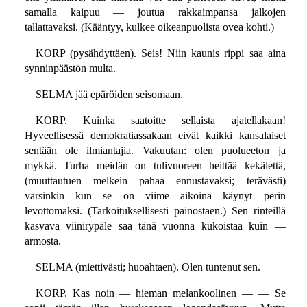
samalla kaipuu — joutua rakkaimpansa jalkojen
tallattavaksi. (Kääntyy, kulkee oikeanpuolista ovea kohti.)
KORP (pysähdyttäen). Seis! Niin kaunis rippi saa aina
synninpäästön multa.
SELMA jää epäröiden seisomaan.
KORP. Kuinka saatoitte sellaista ajatellakaan!
Hyveellisessä demokratiassakaan eivät kaikki kansalaiset
sentään ole ilmiantajia. Vakuutan: olen puolueeton ja
mykkä. Turha meidän on tulivuoreen heittää kekälettä,
(muuttautuen melkein pahaa ennustavaksi; terävästi)
varsinkin kun se on viime aikoina käynyt perin
levottomaksi. (Tarkoituksellisesti painostaen.) Sen rinteillä
kasvava viinirypäle saa tänä vuonna kukoistaa kuin —
armosta.
SELMA (miettivästi; huoahtaen). Olen tuntenut sen.
KORP. Kas noin — hieman melankoolinen — — Se