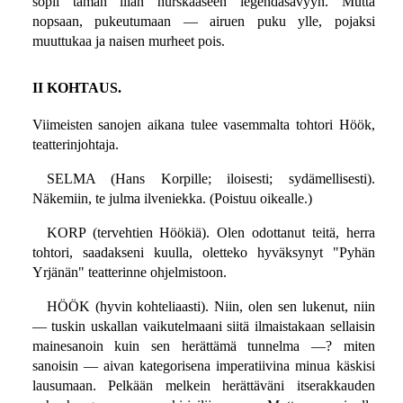
sopii tämän illan hurskaaseen legendasävyyn. Mutta
nopsaan, pukeutumaan — airuen puku ylle, pojaksi
muuttukaa ja naisen murheet pois.
II KOHTAUS.
Viimeisten sanojen aikana tulee vasemmalta tohtori Höök,
teatterinjohtaja.
SELMA (Hans Korpille; iloisesti; sydämellisesti).
Näkemiin, te julma ilveniekka. (Poistuu oikealle.)
KORP (tervehtien Höökiä). Olen odottanut teitä, herra
tohtori, saadakseni kuulla, oletteko hyväksynyt "Pyhän
Yrjänän" teatterinne ohjelmistoon.
HÖÖK (hyvin kohteliaasti). Niin, olen sen lukenut, niin
— tuskin uskallan vaikutelmaani siitä ilmaistakaan sellaisin
mainesanoin kuin sen herättämä tunnelma —? miten
sanoisin — aivan kategorisena imperatiivina minua käskisi
lausumaan. Pelkään melkein herättäväni itserakkauden