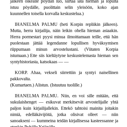
jälkeen oikealle pöydän luo, siirtää iätä hieman ja lopulta
istuu pöydälle, puolittain selin yleisöön, koko ajan
kuunnellen toisella korvalla keskustelua.)
IHANELMA PALMU (heti Korpin repliikin jälkeen).
Mutta, herra kirjailija, näin leikin ohella hieman asiaakin.
Herra pormestari pyysi minua ilmoittamaan teille, että hän
puolestaan jättää legendanne lopullisen hyväksymisen
riippumaan minun arvostelustani. (Viitaten Korpia
istumaan.) Ette siis kieltäytyne keskustelemasta hieman sen
syntyhistoriasta, katsokaas — —
KORP. Ahaa, vekseli siirrettiin ja syntyi naisellinen
pakkovalta.
(Kumartaen.) Alistun. (Istuutuu tuolille.)
IHANELMA PALMU. Niin, en voi sille mitään, että
sukulaishenget — esikuvat merkitsevät arvostelijalle yhtä
paljon kuin kirjailijallekin. Ettekö tahtoisi mainita joitakin
nimiä, edelläkävijöitä, jotka olisivat olleet — niin
sanoakseni — kummeina teidän kirjallisessa kasteessanne ja
etenkin Pyhälle Yrjänälle —