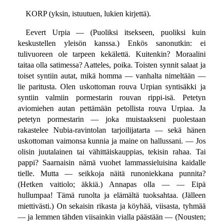
KORP (yksin, istuutuen, lukien kirjettä).
Eevert Urpia — (Puoliksi itsekseen, puoliksi kuin
keskustellen yleisön kanssa.) Enkös sanonutkin: ei
tulivuoreen ole tarpeen kekälettä. Kuitenkin? Moraalini
taitaa olla satimessa? Aatteles, poika. Toisten synnit salaat ja
toiset syntiin autat, mikä homma — vanhalta nimeltään —
lie paritusta. Olen uskottoman rouva Urpian syntisäkki ja
syntiin valmiin pormestarin rouvan rippi-isä. Petetyn
aviomiehen autan pettämään petollista rouva Urpiaa. Ja
petetyn pormestarin — joka muistaakseni puolestaan
rakastelee Nubia-ravintolan tarjoilijatarta — sekä hänen
uskottoman vaimonsa kunnia ja maine on hallussani. — Jos
olisin juutalainen tai vähittäiskauppias, tekisin rahaa. Tai
pappi? Saarnaisin nämä vuohet lammassieluisina kaidalle
tielle. Mutta — seikkoja näitä runoniekkana punnita?
(Hetken vaitiolo; äkkiä.) Annapas olla — — Eipä
hullumpaa! Tämä runolta ja elämältä tuoksahtaa. (Jälleen
miettivästi.) On sekaisin rikasta ja köyhää, viisasta, tyhmää
— ja lemmen tähden viisainkin vialla päästään — (Nousten;