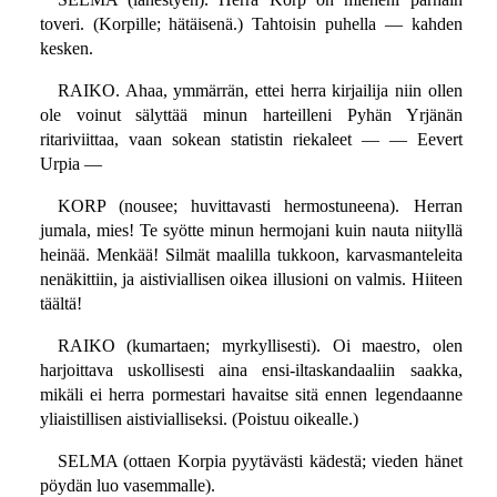
toveri. (Korpille; hätäisenä.) Tahtoisin puhella — kahden
kesken.
RAIKO. Ahaa, ymmärrän, ettei herra kirjailija niin ollen
ole voinut sälyttää minun harteilleni Pyhän Yrjänän
ritariviittaa, vaan sokean statistin riekaleet — — Eevert
Urpia —
KORP (nousee; huvittavasti hermostuneena). Herran
jumala, mies! Te syötte minun hermojani kuin nauta niityllä
heinää. Menkää! Silmät maalilla tukkoon, karvasmanteleita
nenäkittiin, ja aistiviallisen oikea illusioni on valmis. Hiiteen
täältä!
RAIKO (kumartaen; myrkyllisesti). Oi maestro, olen
harjoittava uskollisesti aina ensi-iltaskandaaliin saakka,
mikäli ei herra pormestari havaitse sitä ennen legendaanne
yliaistillisen aistivialliseksi. (Poistuu oikealle.)
SELMA (ottaen Korpia pyytävästi kädestä; vieden hänet
pöydän luo vasemmalle).