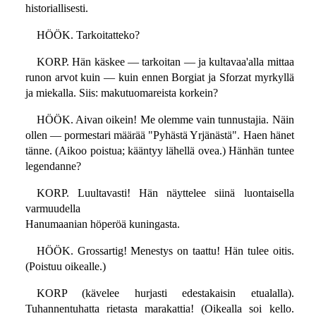
historiallisesti.
HÖÖK. Tarkoitatteko?
KORP. Hän käskee — tarkoitan — ja kultavaa'alla mittaa
runon arvot kuin — kuin ennen Borgiat ja Sforzat myrkyllä
ja miekalla. Siis: makutuomareista korkein?
HÖÖK. Aivan oikein! Me olemme vain tunnustajia. Näin
ollen — pormestari määrää "Pyhästä Yrjänästä". Haen hänet
tänne. (Aikoo poistua; kääntyy lähellä ovea.) Hänhän tuntee
legendanne?
KORP. Luultavasti! Hän näyttelee siinä luontaisella
varmuudella
Hanumaanian höperöä kuningasta.
HÖÖK. Grossartig! Menestys on taattu! Hän tulee oitis.
(Poistuu oikealle.)
KORP (kävelee hurjasti edestakaisin etualalla).
Tuhannentuhatta rietasta marakattia! (Oikealla soi kello.