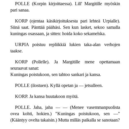
POLLE (Korpin kirjoittaessa). Lill' Margitille myöskin
pari sanaa.
KORP (ojentaa käsikirjoituksesta pari lehteä Urpialle).
Siinä saat. Pänttää päähäsi. Sen kun lasket, sekoo samalla
kuningas osassaan, ja sitten: hoida koko sekamelska.
URPIA poistuu repliikkiä lukien taka-alan verhojen
taakse.
KORP (Pollelle). Ja Margitille mene opettamaan
seuraavat sanat:
Kuningas poistukoon, sen tahtoo sankari ja kansa.
POLLE (ilostuen). Kyllä opetan ja — jetsulleen.
KORP. Ja kansa huutakoon myötä.
POLLE. Jaha, jaha — — (Menee vasemmanpuolista
ovea kohti, hokien.) "Kuningas poistukoon, sen —"
(Kääntyy ovelta takaisin.) Mutta milläs paikalla se sanotaan?