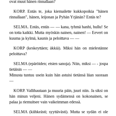
ovat muut hänen rinnallaan?
KORP. Entäs te, joka kiemailette kukkopoikia "hänen
rinnallaan", hänen, leijonan ja Pyhän Yrjänän? Entäs te?
SELMA. Entäs, entäs — — kana, tyhmä hanhi, hullu! Se
on totta kaikki. Mutta myöskin nainen, nainen! — Eevert on
kuuma ja kylmä, kaunis ja peloittava — —
KORP (keskeyttäen; äkkiä). Miksi hän on mielestänne
peloittava?
SELMA (epäröiden; etsien sanoja). Niin, miksi — - jospa
tietäisin — —
Minusta tuntuu usein kuin hän astuisi tietänsä liian suoraan
—
KORP. Vallihautaan ja muuria päin, juuri niin. Ja siksi on
hän minun veljeni. Hänen sydämensä on kokonainen, se
palaa ja riemuitsee vain vaikeimman edessä.
SELMA (kiihkeästi; syyttävästi). Mutta se sydän ei ole