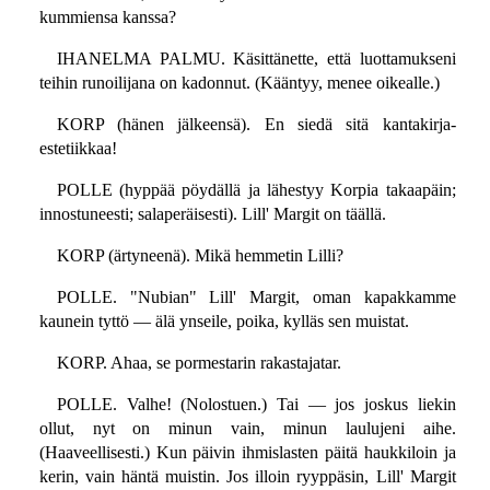
kummiensa kanssa?
IHANELMA PALMU. Käsittänette, että luottamukseni
teihin runoilijana on kadonnut. (Kääntyy, menee oikealle.)
KORP (hänen jälkeensä). En siedä sitä kantakirja-
estetiikkaa!
POLLE (hyppää pöydällä ja lähestyy Korpia takaapäin;
innostuneesti; salaperäisesti). Lill' Margit on täällä.
KORP (ärtyneenä). Mikä hemmetin Lilli?
POLLE. "Nubian" Lill' Margit, oman kapakkamme
kaunein tyttö — älä ynseile, poika, kylläs sen muistat.
KORP. Ahaa, se pormestarin rakastajatar.
POLLE. Valhe! (Nolostuen.) Tai — jos joskus liekin
ollut, nyt on minun vain, minun laulujeni aihe.
(Haaveellisesti.) Kun päivin ihmislasten päitä haukkiloin ja
kerin, vain häntä muistin. Jos illoin ryyppäsin, Lill' Margit