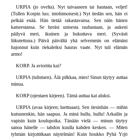
URPIA (jo ovelta). Nyt taivaaseen tai hautaan, veljet!
(Tullen Korpin luo; intohimoisesti.) Nyt tiedän sen, hän ei
pelkää enää. Hän tietää rakastavansa. Sen näin hänen
katseestansa. Se heräsi unisesta rauhastaan, ja aukeni
päilyvä meri, ikuinen ja hukuttava meri. (Syvästi
liikutettuna.) Päivä päivältä yhä selvemmin on elämäni
hajonnut kuin riekaleiksi hauras vaate. Nyt tuli elämän
armo!
KORP. Ja avioriita kai?
URPIA (tulistuen). Älä pilkkaa, mies! Sinun täytyy auttaa
minua.
KORP (ojentaen kirjeen). Tämä auttaa kai aluksi.
URPIA (avaa kirjeen; luettuaan). Sen tiesinhän — mihin
kutsunenkin, hän saapuu. Ja minä hullu, hullu! Arkailin ja
vapisin kuin koulupoika. Tänään vielä — minun täytyy
sanoa hänelle — tahdon kuulla kahden kesken. — Miten
tyhmän kirjoititkaan näytelmän! Kuin houkko Pyhä Yrjö