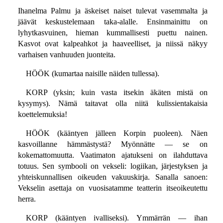
Ihanelma Palmu ja äskeiset naiset tulevat vasemmalta ja
jäävät keskustelemaan taka-alalle. Ensinmainittu on
lyhytkasvuinen, hieman kummallisesti puettu nainen.
Kasvot ovat kalpeahkot ja haaveelliset, ja niissä näkyy
varhaisen vanhuuden juonteita.
HÖÖK (kumartaa naisille näiden tullessa).
KORP (yksin; kuin vasta itsekin äkäten mistä on
kysymys). Nämä taitavat olla niitä kulissientakaisia
koettelemuksia!
HÖÖK (kääntyen jälleen Korpin puoleen). Näen
kasvoillanne hämmästystä? Myönnätte — se on
kokemattomuutta. Vaatimaton ajatukseni on ilahduttava
totuus. Sen symbooli on vekseli: logiikan, järjestyksen ja
yhteiskunnallisen oikeuden vakuuskirja. Sanalla sanoen:
Vekselin asettaja on vuosisatamme teatterin itseoikeutettu
herra.
KORP (kääntyen ivalliseksi). Ymmärrän — ihan