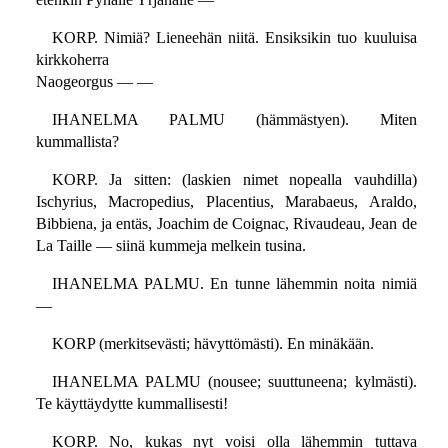
KORP. Nimiä? Lieneehän niitä. Ensiksikin tuo kuuluisa
kirkkoherra
Naogeorgus — —
IHANELMA PALMU (hämmästyen). Miten
kummallista?
KORP. Ja sitten: (laskien nimet nopealla vauhdilla)
Ischyrius, Macropedius, Placentius, Marabaeus, Araldo,
Bibbiena, ja entäs, Joachim de Coignac, Rivaudeau, Jean de
La Taille — siinä kummeja melkein tusina.
IHANELMA PALMU. En tunne lähemmin noita nimiä
—
KORP (merkitsevästi; hävyttömästi). En minäkään.
IHANELMA PALMU (nousee; suuttuneena; kylmästi).
Te käyttäydytte kummallisesti!
KORP. No, kukas nyt voisi olla lähemmin tuttava