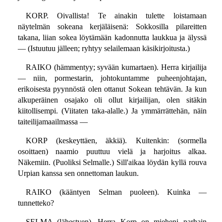
KORP. Oivallista! Te ainakin tulette loistamaan
näytelmän sokeana kerjäläisenä: Sokkosilla pilareitten
takana, liian sokea löytämään kadonnutta laukkua ja älyssä
— (Istuutuu jälleen; ryhtyy selailemaan käsikirjoitusta.)
RAIKO (hämmentyy; syvään kumartaen). Herra kirjailija
— niin, pormestarin, johtokuntamme puheenjohtajan,
erikoisesta pyynnöstä olen ottanut Sokean tehtävän. Ja kun
alkuperäinen osajako oli ollut kirjailijan, olen sitäkin
kiitollisempi. (Viitaten taka-alalle.) Ja ymmärrättehän, näin
taiteilijamaailmassa —
KORP (keskeyttäen, äkkiä). Kuitenkin: (sormella
osoittaen) naamio puuttuu vielä ja harjoitus alkaa.
Näkemiin. (Puoliksi Selmalle.) Sill'aikaa löydän kyllä rouva
Urpian kanssa sen onnettoman laukun.
RAIKO (kääntyen Selman puoleen). Kuinka —
tunnetteko?
SELMA (lähestyen). Herra Korp on mieheni parhain