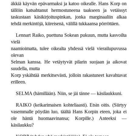
äkkiä käyvän epävarmaksi ja katoo oikealle. Hans Korp on
tällöin katsahtanut hermostuneena taakseen ja vetäissyt
taskustaan käsikirjoituspinkan, jonka marginaaliin alkaa
tehdä merkintöjä, kiireisenä, välillä tukkaansa pörröttäen.
Lennart Raiko, puettuna Sokean pukuun, mutta kasvoilta
vielä
naamioimatta, tulee oikealta yhdessä vielä vierailupuvussa
olevan
Selman kanssa. He vetäytyvät pilarin suojaan ja aikovat
suudella, mutta
Korp yskähtää merkitsevästi, jolloin rakastuneet kavahtavat
erilleen.
SELMA (hämillään). Niin, se jäi tänne — käsilaukkuni.
RAIKO (keikarimaisen kohteliaasti). Etsin oitis. (Siirtyy
vasemmalle pöydän luo, täältä Hans Korpin eteen, joka ei
ole häntä huomaavinansa; Korpille.) Anteeksi —
käsilaukku?