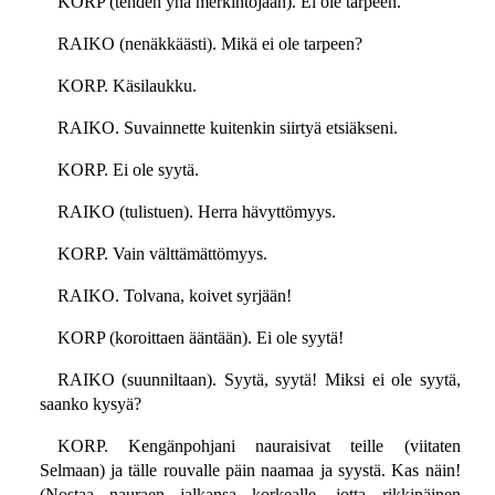
KORP (tehden yhä merkintöjään). Ei ole tarpeen.
RAIKO (nenäkkäästi). Mikä ei ole tarpeen?
KORP. Käsilaukku.
RAIKO. Suvainnette kuitenkin siirtyä etsiäkseni.
KORP. Ei ole syytä.
RAIKO (tulistuen). Herra hävyttömyys.
KORP. Vain välttämättömyys.
RAIKO. Tolvana, koivet syrjään!
KORP (koroittaen ääntään). Ei ole syytä!
RAIKO (suunniltaan). Syytä, syytä! Miksi ei ole syytä,
saanko kysyä?
KORP. Kengänpohjani nauraisivat teille (viitaten
Selmaan) ja tälle rouvalle päin naamaa ja syystä. Kas näin!
(Nostaa nauraen jalkansa korkealle, jotta rikkinäinen