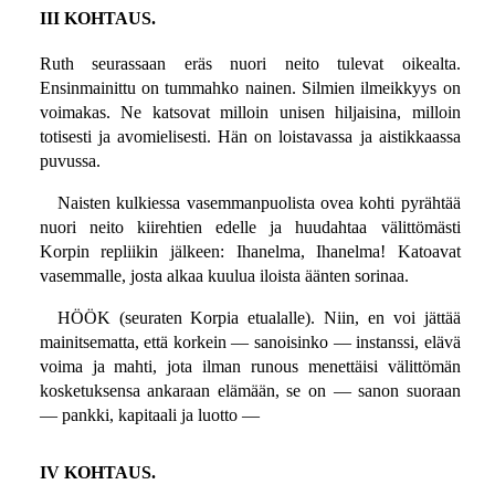
III KOHTAUS.
Ruth seurassaan eräs nuori neito tulevat oikealta.
Ensinmainittu on tummahko nainen. Silmien ilmeikkyys on
voimakas. Ne katsovat milloin unisen hiljaisina, milloin
totisesti ja avomielisesti. Hän on loistavassa ja aistikkaassa
puvussa.
Naisten kulkiessa vasemmanpuolista ovea kohti pyrähtää
nuori neito kiirehtien edelle ja huudahtaa välittömästi
Korpin repliikin jälkeen: Ihanelma, Ihanelma! Katoavat
vasemmalle, josta alkaa kuulua iloista äänten sorinaa.
HÖÖK (seuraten Korpia etualalle). Niin, en voi jättää
mainitsematta, että korkein — sanoisinko — instanssi, elävä
voima ja mahti, jota ilman runous menettäisi välittömän
kosketuksensa ankaraan elämään, se on — sanon suoraan
— pankki, kapitaali ja luotto —
IV KOHTAUS.