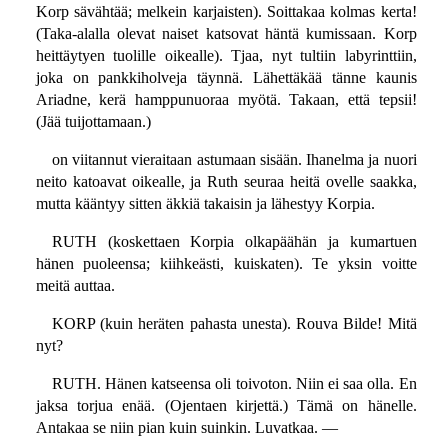
Korp sävähtää; melkein karjaisten). Soittakaa kolmas kerta!
(Taka-alalla olevat naiset katsovat häntä kumissaan. Korp
heittäytyen tuolille oikealle). Tjaa, nyt tultiin labyrinttiin,
joka on pankkiholveja täynnä. Lähettäkää tänne kaunis
Ariadne, kerä hamppunuoraa myötä. Takaan, että tepsii!
(Jää tuijottamaan.)
on viitannut vieraitaan astumaan sisään. Ihanelma ja nuori
neito katoavat oikealle, ja Ruth seuraa heitä ovelle saakka,
mutta kääntyy sitten äkkiä takaisin ja lähestyy Korpia.
RUTH (koskettaen Korpia olkapäähän ja kumartuen
hänen puoleensa; kiihkeästi, kuiskaten). Te yksin voitte
meitä auttaa.
KORP (kuin heräten pahasta unesta). Rouva Bilde! Mitä
nyt?
RUTH. Hänen katseensa oli toivoton. Niin ei saa olla. En
jaksa torjua enää. (Ojentaen kirjettä.) Tämä on hänelle.
Antakaa se niin pian kuin suinkin. Luvatkaa. —