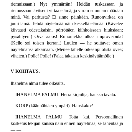
riemuissaan.) Nyt ymmärrän! Heidän tuskassaan ja
riemussaan lävitseni virtaa elämä, ja virran suunnan määrään
minä. Vai paritusta? Ei sinne päinkään. Runonvirkaa on
juuri tämä. Tehdä näytelmää näin keskellä elämää. (Kävelee
kiivaasti edestakaisin, pörröttäen kiihkoissaan hiuksiaan;
pysähtyen.) Oiva aatos! Runoniekka alkaa improvisoida!
(Kello soi toisen kerran.) Luulen — he soittavat oman
näytelmänsä alkamaan. (Menee lähelle oikeanpuolista ovea;
viitaten.) Polle! Polle! (Palaa takaisin keskinäyttämölle.)
V KOHTAUS.
Ihanelma almu tulee oikealta.
IHANELMA PALMU. Herra kirjailija, hauska tavata.
KORP (käännähtäen ympäri). Hauskako?
IHANELMA PALMU. Totta kai. Persoonallinen
kosketus tekijän kanssa näin ennen näytelmää, se lähentää ja
— —