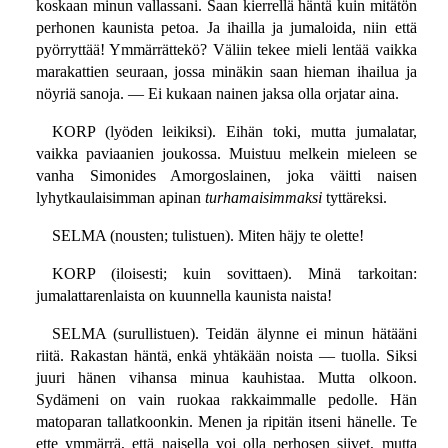
koskaan minun vallassani. Saan kierrellä häntä kuin mitätön
perhonen kaunista petoa. Ja ihailla ja jumaloida, niin että
pyörryttää! Ymmärrättekö? Väliin tekee mieli lentää vaikka
marakattien seuraan, jossa minäkin saan hieman ihailua ja
nöyriä sanoja. — Ei kukaan nainen jaksa olla orjatar aina.
KORP (lyöden leikiksi). Eihän toki, mutta jumalatar,
vaikka paviaanien joukossa. Muistuu melkein mieleen se
vanha Simonides Amorgoslainen, joka väitti naisen
lyhytkaulaisimman apinan
turhamaisimmaksi
tyttäreksi.
SELMA (nousten; tulistuen). Miten häjy te olette!
KORP (iloisesti; kuin sovittaen). Minä tarkoitan:
jumalattarenlaista on kuunnella kaunista naista!
SELMA (surullistuen). Teidän älynne ei minun hätääni
riitä. Rakastan häntä, enkä yhtäkään noista — tuolla. Siksi
juuri hänen vihansa minua kauhistaa. Mutta olkoon.
Sydämeni on vain ruokaa rakkaimmalle pedolle. Hän
matoparan tallatkoonkin. Menen ja ripitän itseni hänelle. Te
ette ymmärrä, että naisella voi olla perhosen siivet, mutta