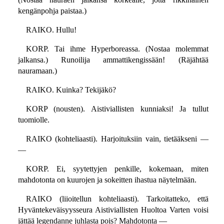
kengänpohja paistaa.)
RAIKO. Hullu!
KORP. Tai ihme Hyperboreassa. (Nostaa molemmat
jalkansa.) Runoilija ammattikengissään! (Räjähtää
nauramaan.)
RAIKO. Kuinka? Tekijäkö?
KORP (nousten). Aistiviallisten kunniaksi! Ja tullut
tuomiolle.
RAIKO (kohteliaasti). Harjoituksiin vain, tietääkseni —
—
KORP. Ei, syytettyjen penkille, kokemaan, miten
mahdotonta on kuurojen ja sokeitten ihastua näytelmään.
RAIKO (liioitellun kohteliaasti). Tarkoitatteko, että
Hyväntekeväisyysseura Aistiviallisten Huoltoa Varten voisi
jättää legendanne juhlasta pois? Mahdotonta —