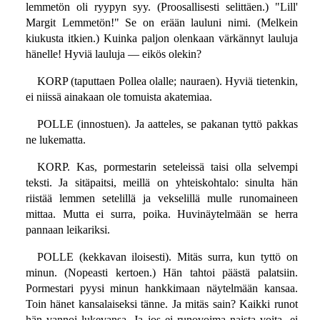
lemmetön oli ryypyn syy. (Proosallisesti selittäen.) "Lill'
Margit Lemmetön!" Se on erään lauluni nimi. (Melkein
kiukusta itkien.) Kuinka paljon olenkaan värkännyt lauluja
hänelle! Hyviä lauluja — eikös olekin?
KORP (taputtaen Pollea olalle; nauraen). Hyviä tietenkin,
ei niissä ainakaan ole tomuista akatemiaa.
POLLE (innostuen). Ja aatteles, se pakanan tyttö pakkas
ne lukematta.
KORP. Kas, pormestarin seteleissä taisi olla selvempi
teksti. Ja sitäpaitsi, meillä on yhteiskohtalo: sinulta hän
riistää lemmen setelillä ja vekselillä mulle runomaineen
mittaa. Mutta ei surra, poika. Huvinäytelmään se herra
pannaan leikariksi.
POLLE (kekkavan iloisesti). Mitäs surra, kun tyttö on
minun. (Nopeasti kertoen.) Hän tahtoi päästä palatsiin.
Pormestari pyysi minun hankkimaan näytelmään kansaa.
Toin hänet kansalaiseksi tänne. Ja mitäs sain? Kaikki runot
hän vannoi lukevansa. Ja jos ei runovoima naista voita, ei