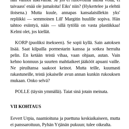
taivaass' enää ole jumaloita! Eiks' niin? (Hykertelee ja elehtii
iloisena.) Mutta kuule, annapas kansalaisillekin yks'
repliikki — semmoinen Lill' Margitin huulille sopiva. Hän
tahtoo esiintyä, nääs — sillä tytöllä on vasta plastiikkaa!
Kelmi olet, jos kiellät.
KORP (puoliksi itsekseen). Se sopii kyllä. Sain aatoksen
lisää. Saat kilpailla pormestarin kanssa ja sotkea herralta
pelin. En ketään teistä vihaa, vaan ohjaan, autan. Vain
kehno konnuus ja suurten mahtiaikeet jääkööt apuani vaille.
Ne piruiltansa saakoot keinot. Mutta teille, kuumasti
rakastuneille, teistä jokaiselle avun annan kunkin rukouksen
mukaan. Onko selvä?
POLLE (täysin ymmällä). Taiat sinä jotain meinata.
VII KOHTAUS
Eevert Urpia, naamioituna ja puettuna keskiaikaiseen, mutta
ei panssaroituun, Pyhän Yrjänän pukuun; tulee oikealta.