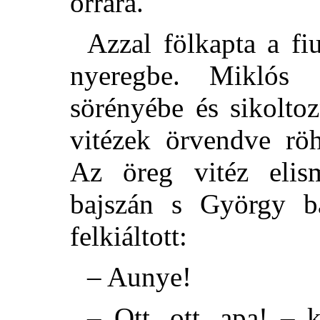
orrára.
Azzal fölkapta a fi
nyeregbe. Miklós
sörényébe és sikoltoz
vitézek örvendve röh
Az öreg vitéz elism
bajszán s György b
felkiáltott:
– Aunye!
– Ott, ott, apa! – k