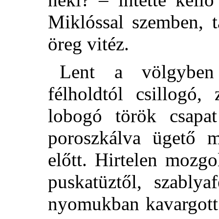
Miklóssal szemben, t
öreg vitéz.
Lent a völgyben f
félholdtól csillogó, 
lobogó török csapat
poroszkálva ügető m
előtt. Hirtelen mozg
puskatüztől, szablya
nyomukban kavargot