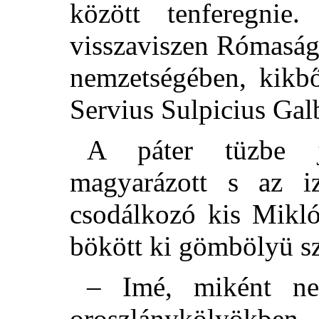
között tenferegnie.
visszaviszen Rómaság
nemzetségében, kikbő
Servius Sulpicius Ga
A páter tüzbe j
magyarázott s az 
csodálkozó kis Mikló
bökött ki gömbölyü sz
– Imé, miként nev
oroszlánykölyökben, 