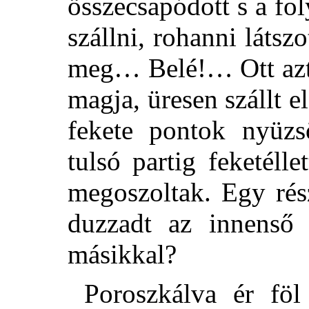
összecsapódott s a fo
szállni, rohanni látsz
meg… Belé!… Ott aztá
magja, üresen szállt e
fekete pontok nyüzs
tulsó partig feketéll
megoszoltak. Egy rés
duzzadt az innenső
másikkal?
Poroszkálva ér föl