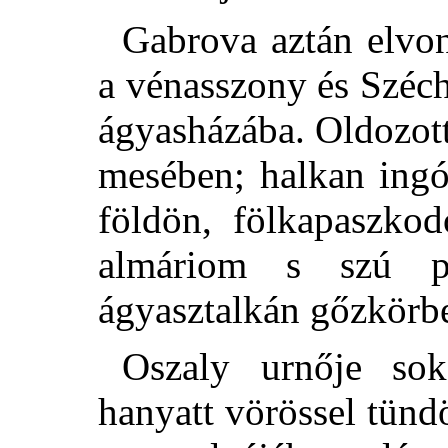
Gabrova aztán elvonu
a vénasszony és Széc
ágyasházába. Oldozott
mesében; halkan ingó
földön, fölkapaszkod
almáriom s szú p
ágyasztalkán gőzkörb
Oszaly urnője sok
hanyatt vörössel tün