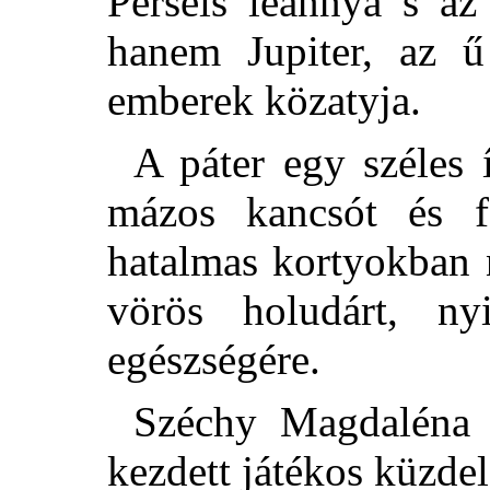
Perseis leánnya s az
hanem Jupiter, az ű
emberek közatyja.
A páter egy széles 
mázos kancsót és fe
hatalmas kortyokban 
vörös holudárt, ny
egészségére.
Széchy Magdaléna 
kezdett játékos küzde