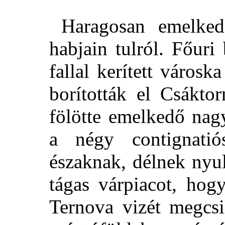
Haragosan emelked
habjain tulról. Főuri
fallal kerített városk
borították el Csákto
fölötte emelkedő nag
a négy contignatió
északnak, délnek nyu
tágas várpiacot, hog
Ternova vizét megcsil