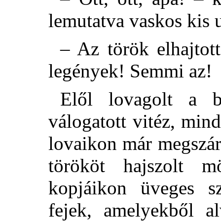
lemutatva vaskos kis u
– Az török elhajtott
legények! Semmi az!
Elől lovagolt a 
válogatott vitéz, min
lovaikon már megszár
törököt hajszolt 
kopjáikon üveges sz
fejek, amelyekből al