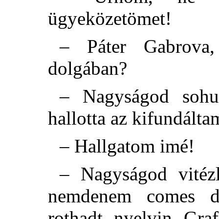
ügyeközetömet!
– Páter Gabrova,
dolgában?
– Nagyságod sohu
hallotta az kifundálta
– Hallgatom imé!
– Nagyságod vitézl
nemdenem comes d
rothadt nyelvin Gr