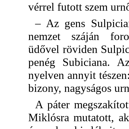
vérrel futott szem urnő
– Az gens Sulpicia
nemzet száján foro
üdővel röviden Sulpi
penég Subiciana. A
nyelven annyit tészen
bizony, nagyságos u
A páter megszakítot
Miklósra mutatott, a