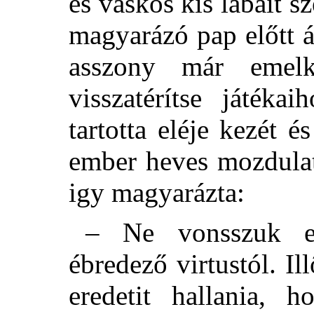
és vaskos kis lábait s
magyarázó pap előtt á
asszony már emelk
visszatérítse játéka
tartotta eléje kezét 
ember heves mozdulat
igy magyarázta:
– Ne vonsszuk el
ébredező virtustól. I
eredetit hallania, 