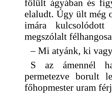
fölült ágyában és fi
elaludt. Úgy ült még 
imára kulcsolódot
megszólalt félhangosa
– Mi atyánk, ki va
S az ámennél hal
permetezve borult l
főhopmester uram férj