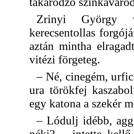
takaródzó szinkavarod
Zrinyi György v
kerecsentollas forgój
aztán mintha elraga
vitézi förgeteg.
– Né, cinegém, urfi
ura törökfej kaszabo
egy katona a szekér me
– Lódulj idébb, agg
néki? – intette kellő