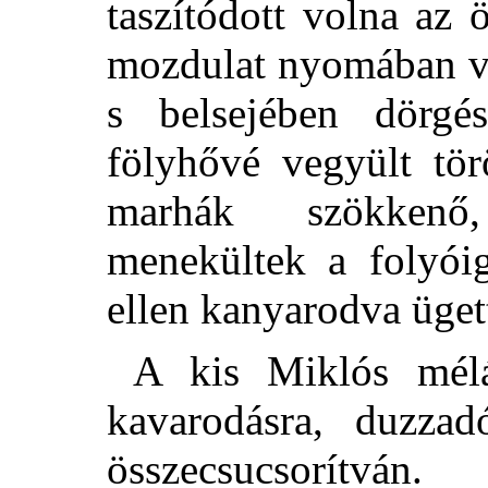
taszítódott volna az 
mozdulat nyomában va
s belsejében dörgés
fölyhővé vegyült tö
marhák szökkenő,
menekültek a folyóig
ellen kanyarodva üget
A kis Miklós mél
kavarodásra, duzzad
összecsucsorítván.