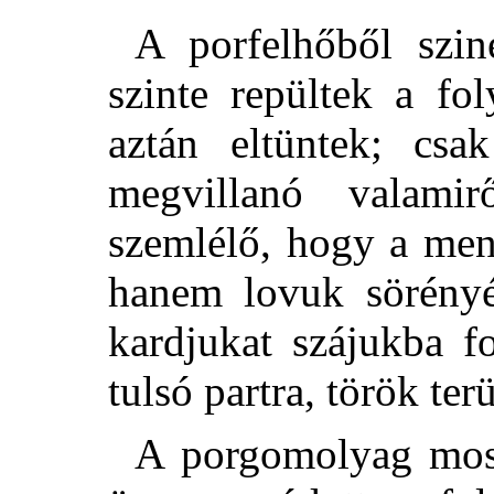
A porfelhőből szin
szinte repültek a fo
aztán eltüntek; cs
megvillanó valami
szemlélő, hogy a men
hanem lovuk sörényé
kardjukat szájukba f
tulsó partra, török terü
A porgomolyag most 