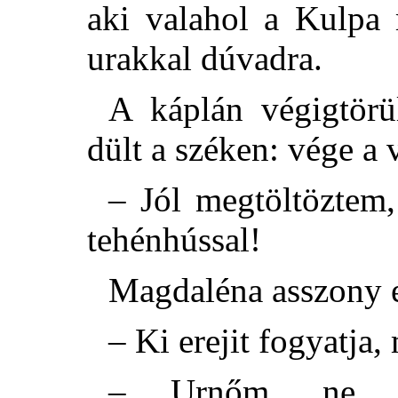
aki valahol a Kulpa 
urakkal dúvadra.
A káplán végigtörül
dült a széken: vége a 
– Jól megtöltöztem,
tehénhússal!
Magdaléna asszony 
– Ki erejit fogyatja,
– Urnőm, ne pi