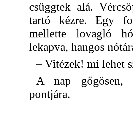
csüggtek alá. Vércsö
tartó kézre. Egy fo
mellette lovagló h
lekapva, hangos nótára
– Vitézek! mi lehet 
A nap gőgösen, jó
pontjára.