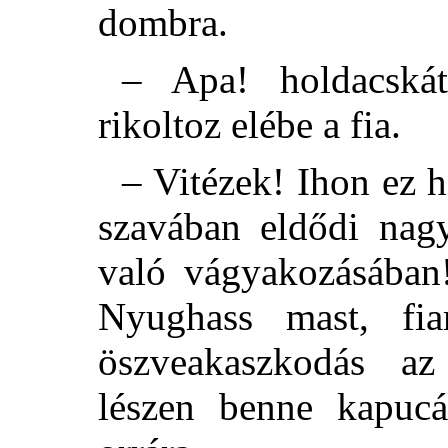
dombra.
– Apa! holdacskát
rikoltoz elébe a fia.
– Vitézek! Ihon ez
szavában eldődi nagy
való vágyakozásában!
Nyughass mast, f
öszveakaszkodás az
lészen benne kapucá