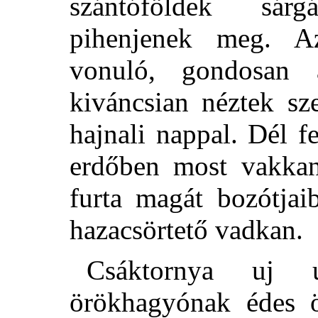
szántóföldek sár
pihenjenek meg. Az
vonuló, gondosan á
kiváncsian néztek s
hajnali nappal. Dél fe
erdőben most vakkan
furta magát bozótjai
hazacsörtető vadkan.
Csáktornya uj 
örökhagyónak édes öc