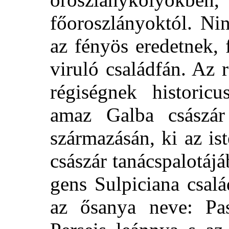
főoroszlányoktól. Ni
az fényös eredetnek,
viruló családfán. Az
régiségnek historicu
amaz Galba császár
származásán, ki az is
császár tanácspalotájá
gens Sulpiciana csalá
az ősanya neve: Pas