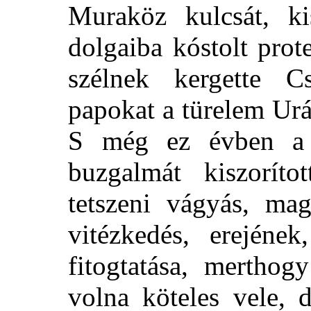
Muraköz kulcsát, ki
dolgaiba kóstolt prot
szélnek kergette Cs
papokat a türelem Ur
S még ez évben a n
buzgalmát kiszoríto
tetszeni vágyás, ma
vitézkedés, erejének
fitogtatása, merthog
volna köteles vele, 