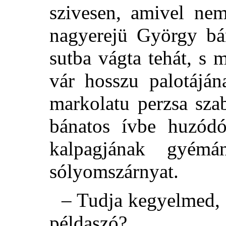
szivesen, amivel nem
nagyerejü György bán
sutba vágta tehát, s 
vár hosszu palotáján
markolatu perzsa sza
bánatos ívbe huzódó 
kalpagjának gyémá
sólyomszárnyat.
– Tudja kegyelmed, é
példaszó?