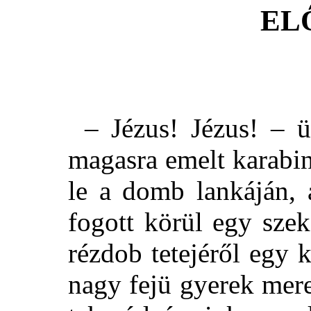
EL
– Jézus! Jézus! – ü
magasra emelt karabi
le a domb lankáján, 
fogott körül egy sze
rézdob tetejéről egy 
nagy fejü gyerek mere