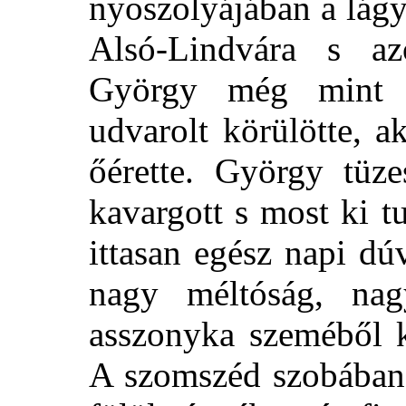
nyoszolyájában a lágy
Alsó-Lindvára s a
György még mint 
udvarolt körülötte, a
őérette. György tüze
kavargott s most ki t
ittasan egész napi dú
nagy méltóság, nag
asszonyka szeméből k
A szomszéd szobában 