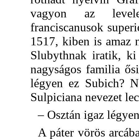
vagyon az level
franciscanusok superi
1517, kiben is amaz 
Slubythnak iratik, k
nagyságos familia ős
légyen ez Subich? 
Sulpiciana nevezet le
– Osztán igaz légyen
A páter vörös arcába