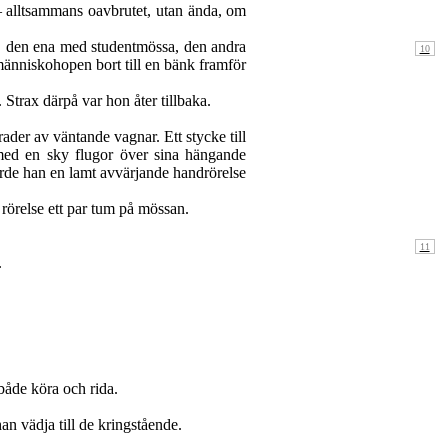
á — alltsammans oavbrutet, utan ända, om
or, den ena med studentmössa, den andra
människohopen bort till en bänk framför
Strax därpå var hon åter tillbaka.
ader av väntande vagnar. Ett stycke till
med en sky flugor över sina hängande
rde han en lamt avvärjande handrörelse
örelse ett par tum på mössan.
.
både köra och rida.
an vädja till de kringstående.