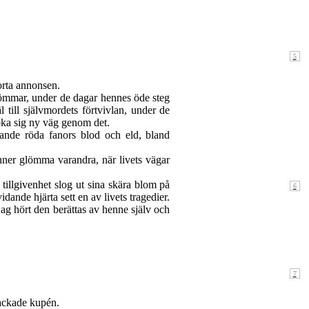
orta annonsen.
ömmar, under de dagar hennes öde steg
till självmordets förtvivlan, under de
söka sig ny väg genom det.
ande röda fanors blod och eld, bland
nner glömma varandra, när livets vägar
tillgivenhet slog ut sina skära blom på
nde hjärta sett en av livets tragedier.
jag hört den berättas av henne själv och
packade kupén.