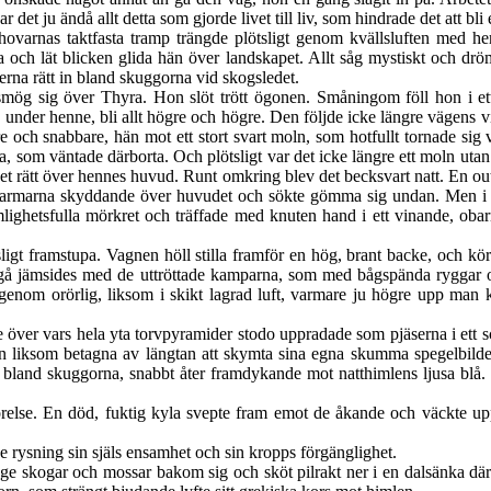
r det ju ändå allt detta som gjorde livet till liv, som
hindrade det att bli e
ovarnas taktfasta tramp trängde plötsligt genom kvällsluften med heml
och lät blicken glida hän över landskapet. Allt såg mystiskt och dröm
na rätt in bland skuggorna vid skogsledet.
mög sig över Thyra. Hon slöt trött ögonen. Småningom föll hon i et
a under henne, bli allt högre och högre. Den följde icke längre vägens vi
 och snabbare, hän mot ett stort svart moln, som hotfullt tornade sig v
 som väntade därborta. Och plötsligt var det icke längre ett moln utan 
et rätt över hennes huvud. Runt omkring blev det becksvart natt. En ou
 armarna skyddande över huvudet och sökte gömma sig undan. Men i s
emlighetsfulla mörkret och träffade med knuten hand
i ett vinande, oba
igt framstupa. Vagnen höll stilla framför en hög, brant backe, och körs
å jämsides med de uttröttade kamparna, som med bågspända ryggar o
enom orörlig, liksom i skikt lagrad luft, varmare ju högre upp man
 över vars hela yta torvpyramider stodo uppradade som pjäserna i ett 
n liksom betagna av längtan att skymta sina egna skumma spegelbilder. 
e bland skuggorna, snabbt åter framdykande mot natthimlens ljusa blå.
 rörelse. En död, fuktig kyla svepte fram emot de åkande och väckte 
 rysning sin själs ensamhet och sin kropps förgänglighet.
ge skogar och mossar bakom sig och sköt pilrakt ner i en
dalsänka där