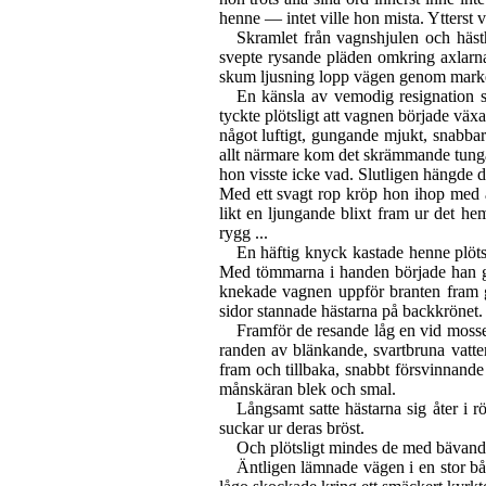
henne — intet ville hon mista. Ytterst va
Skramlet från vagnshjulen och hästh
svepte rysande pläden omkring axlarna 
skum ljusning lopp vägen genom marker
En känsla av vemodig resignation s
tyckte plötsligt att vagnen började väx
något luftigt, gungande mjukt, snabbare
allt närmare kom det skrämmande tunga,
hon visste icke vad. Slutligen hängde d
Med ett svagt rop kröp hon ihop med
likt en ljungande blixt fram ur det h
rygg ...
En häftig knyck kastade henne plötsl
Med tömmarna i handen började han g
knekade vagnen uppför branten fram g
sidor stannade hästarna på backkrönet.
Framför de resande låg en vid mosse
randen av blänkande, svartbruna vatte
fram och tillbaka, snabbt försvinnand
månskäran blek och smal.
Långsamt satte hästarna sig åter i
suckar ur deras bröst.
Och plötsligt mindes de med bävande
Äntligen lämnade vägen i en stor bå