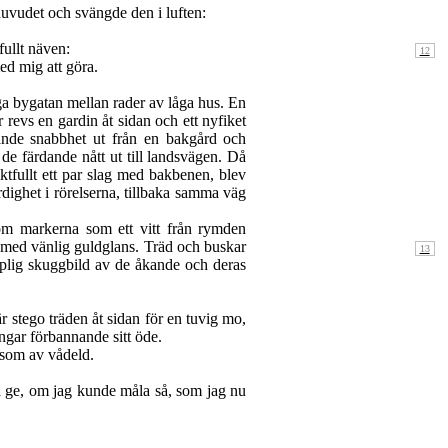
huvudet och svängde den i luften:
ullt näven:
ed mig att göra.
ga bygatan mellan rader av låga hus. En
 revs en gardin åt sidan och ett nyfiket
lande snabbhet ut från en bakgård och
 de färdande nått ut till landsvägen. Då
ktfullt ett par slag med bakbenen, blev
dighet i rörelserna, tillbaka samma väg
om markerna som ett vitt från rymden
 med vänlig guldglans. Träd och buskar
aplig skuggbild av de åkande och deras
stego träden åt sidan för en tuvig mo,
ngar förbannande sitt öde.
 som av vådeld.
ja ge, om jag kunde måla så, som jag nu