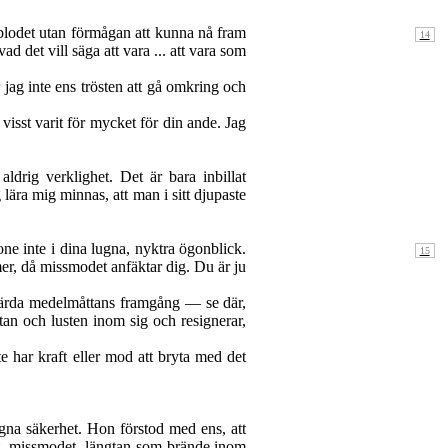
 blodet utan förmågan att kunna nå fram
d det vill säga att vara ... att vara som
 jag inte ens trösten att gå omkring och
isst varit för mycket för din ande. Jag
drig verklighet. Det är bara inbillat
 lära mig minnas, att man i sitt djupaste
ne inte i dina lugna, nyktra ögonblick.
mer, då missmodet anfäktar dig. Du är ju
ärda medelmåttans framgång — se där,
gtan och lusten inom sig och resignerar,
te har kraft eller mod att bryta med det
gna säkerhet. Hon förstod med ens, att
tet, missmodet, längtan som brände inom