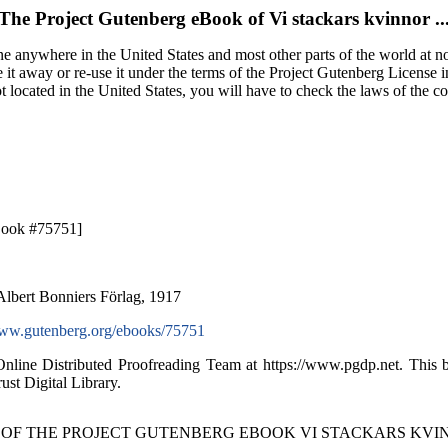
The Project Gutenberg eBook of
Vi stackars kvinnor ..
e anywhere in the United States and most other parts of the world at no
it away or re-use it under the terms of the Project Gutenberg License i
ot located in the United States, you will have to check the laws of the 
Book #75751]
Albert Bonniers Förlag, 1917
w.gutenberg.org/ebooks/75751
Online Distributed Proofreading Team at https://www.pgdp.net. Thi
ust Digital Library.
 OF THE PROJECT GUTENBERG EBOOK VI STACKARS KVINN