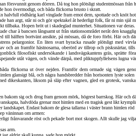
 han försvunnit genom dörren. Då tog hon plötsligt studentmössan från 
e hon övermodigt, och båda flickorna brusto i skratt.
n halvfull
rödhårig karl vinglade fram emot dem, spottade och knöt hotf
han argt, står ni och gör spektakel åt hederligt folk, får ni min själ m
kt tillbaka. Hopen bröt ut i skadeglad munterhet. Situationen var deras.
tade char à bancsen långsamt ut från stationsområdet neråt den knaggli
 till hälften bortvänt ansikte, på mössan, då de foro förbi. Här och där
trens pelargonior. En liten svart byracka rusade plötsligt med virv
v och an framför hästnosarna, oberörd av tillrop och pisksnärtar, tills
gonblick filosofiskt undersökande i landsvägskantens gräs, sprätte föra
 spejande utåt vägen, och vände därpå, med pliktuppfyllelsens lugna vär
de båda flickorna ut över nejden. Framför dem ormade sig vägen gen
mlen glansigt blå, och några handsbredder från horisonten lyste solen
tmed dikeskanten, liksom på släp efter vagnen, gled en grotesk, vansk
n bakom sig och drog fram genom mörk, högrest barrskog. Här och där 
 vanskapta, halvdöda grenar mot himlen med en tragisk gest likt krympli
er landskapet. Endast bakom de glesa tallarna i väster brann himlen röd
grep väninnan om armen:
rligt frånvarande röst och pekade bort mot skogen. Allt skulle jag vil
isas arm.
t jag aldrig skall kunna, sade hon mörkt.