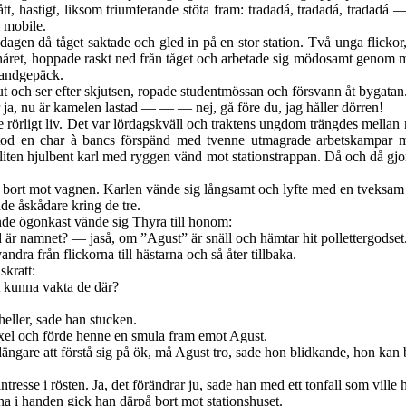
ått, hastigt, liksom triumferande stöta fram: tradadá, tradadá, tradad
m mobile.
ddagen då tåget saktade och gled in på en stor station. Två unga flick
a håret, hoppade raskt ned från tåget och arbetade sig mödosamt genom 
 handgepäck.
t och ser efter skjutsen, ropade studentmössan och försvann åt bygatan. 
 ja, nu är kamelen lastad — — — nej, gå före du, jag håller dörren!
 rörligt liv. Det var lördagskväll och traktens ungdom trängdes mellan r
 stod en char à bancs förspänd med tvenne utmagrade arbetskampar 
liten hjulbent karl med ryggen vänd mot stationstrappan. Då och då gjo
bort mot vagnen. Karlen vände sig långsamt och lyfte med en tveksam r
ade åskådare kring de tre.
nde ögonkast vände sig Thyra till honom:
 är namnet? — jaså, om ”Agust” är snäll och hämtar hit pollettergodset
ndra från flickorna till hästarna och så åter tillbaka.
skratt:
 kunna vakta de där?
eller, sade han stucken.
el och förde henne en smula fram emot Agust.
ängare att förstå sig på ök, må Agust tro, sade hon blidkande, hon kan 
resse i rösten. Ja, det förändrar ju, sade han med ett tonfall som ville h
na i handen gick han därpå bort mot stationshuset.