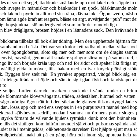
ndes ut som ett segel, fladdrade smällande upp mot taket och släppte i
ch svepte in människor och bänkrader i en tjock, blåskimrande molnst
h tak och pyrde in allt med sin fräna, dävna lukt. Ögon svedo, näsborra
m ännu ägde kraft att reagera, blåste ett argt, avvärjande ”puh” mot de
ligt hopsjunkna i slö undergivenhet som inför det oundvikliga.
 blev drägligare, brösten höjdes i en lättnadens suck. Den kvävande he
lickarna tillbaka till bok eller tidning. Men den upphettade hjärnan för
kesamband med nästa. Det var som kulor i ett radband, mellan vilka snodd
över ögongloberna, slöto sig mer och mer som om de dragits samm
t envist, oavvänt, genom allt smalare springor stirra ner på samma rad, sam
ingo liv och började kräla upp och ned för sidor och spalter likt flitiga m
oavlåtligt glida framöver, tills hakan med en tvär knyck plötsligt st
k. Ryggen blev stelt rak. En yrvaket uppspärrad, vitögd blick såg ett 
är telegraftrådarna höjde och sänkte sig i glad flykt och landskapet 
h ro.
e solljus. Luften darrade, markerna suckade i vånda under en brinna
e, de blommande
klövervångarna, träden, sädesfälten, himmel och vatten h
sågo orörliga ögon rätt in i den stickande glansen tills martyngd lade s
undan, lösas upp och med ens sveptes in i en purpursvart mantel med hop
ekterad självbevarelsedrift, medan i samma nu öronens portar slogos på
tyrka förnam de välvande hjulens rytmiska dunk mot den brännheta rä
tills det slutligen kom inifrån huvudet självt och pulsarnas spända str
et tala i meningslösa, olikbetonade stavelser. Det hjälpte ej att man 
 hemlighetsfull makt att på en gång höra och inom sig upprepa hela r