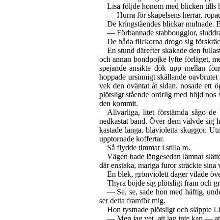
Lisa följde honom med blicken tills
— Hurra för skapelsens herrar, ropad
De kringståendes blickar mulnade. E
— Förbannade stabbougglor, sluddrade 
De båda flickorna drogo sig förskräc
En stund därefter skakade den fullas
och annan bondpojke lyfte förläget, med
spejande ansikte dök upp mellan föns
hoppade ursinnigt skällande oavbrutet a
vek den oväntat åt sidan, nosade ett ö
plötsligt stående orörlig med höjd nos
den kommit.
Allvarliga, litet förstämda sågo 
nedkastat
band. Över dem välvde sig hi
kastade långa, blåvioletta skuggor. U
upptornade koffertar.
Så flydde timmar i stilla ro.
Vägen hade längesedan lämnat slätte
där enstaka, mariga furor sträckte sina
En blek, grönviolett dager vilade öv
Thyra böjde sig plötsligt fram och 
— Se, se, sade hon med häftig, unde
ser detta framför mig.
Hon tystnade plötsligt och släppte L
— Men jag vet, att jag inte kan — at