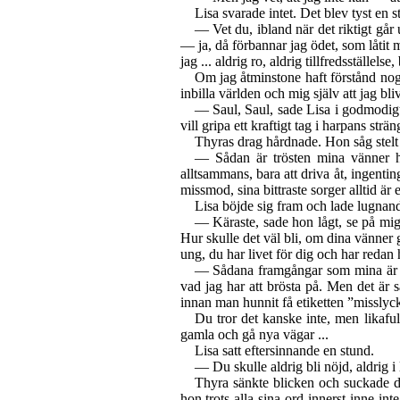
Lisa svarade intet. Det blev tyst en s
— Vet du, ibland när det riktigt går 
— ja, då förbannar jag ödet, som låtit m
jag ... aldrig ro, aldrig tillfredsställels
Om jag åtminstone haft förstånd nog 
inbilla världen och mig själv att jag bliv
— Saul, Saul, sade Lisa i godmodigt
vill gripa ett kraftigt tag i harpans str
Thyras drag hårdnade. Hon såg stelt 
— Sådan är trösten mina vänner ha 
alltsammans, bara att driva åt, ingentin
missmod, sina bittraste sorger alltid är
Lisa böjde sig fram och lade lugnan
— Käraste, sade hon lågt, se på mig
Hur skulle det väl bli, om dina vänner 
ung, du har livet för dig och har redan 
— Sådana framgångar som mina är v
vad jag har att brösta på. Men det är s
innan man hunnit få etiketten ”misslyc
Du tror det kanske inte, men likafull
gamla och gå nya vägar ...
Lisa satt eftersinnande en stund.
— Du skulle aldrig bli nöjd, aldrig i
Thyra sänkte blicken och suckade dj
hon trots alla sina ord innerst inne i