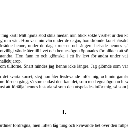
mig kärt! Mitt hjärta stod stilla medan min blick sökte visshet ur den k
ång min vän. Hon var min vän under de dagar, hon drömde konstnärsdr
rådde henne, under de dagar ruelsen och ångern hetsade hennes själ 
tvilligt vände åter till livet och hennes ögon öppnades för plikten att 
andra. Hon fann ro och glömska i ett liv levt för andra under vaj
allelujarop.
som tillförne. Snart mindes jag henne icke längre. Jag glömde som vä
det svarta korset, steg hon åter livslevande inför mig, och
min gamla 
om förr en gång, så som endast den kan det, som med egna ögon och svida
t att förtälja hennes historia så som den utspelades inför mig, så som 
I.
 gardiner fördragna, men luften låg tung och kvävande het över den full