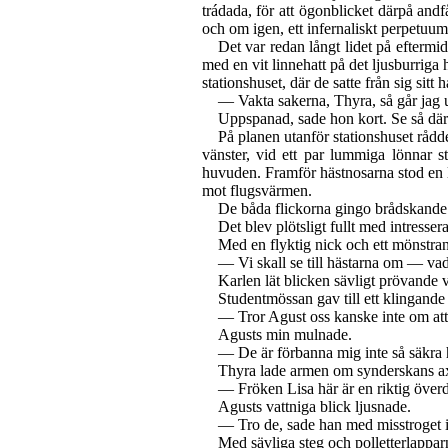
trádada, för att ögonblicket därpå andf
och om igen, ett infernaliskt perpetuu
Det var redan långt lidet på eftermi
med en vit linnehatt på det ljusburrig
stationshuset, där de satte från sig sitt
— Vakta sakerna, Thyra, så går jag u
Uppspanad, sade hon kort. Se så där
På planen utanför stationshuset rådde
vänster, vid ett par lummiga lönnar
huvuden. Framför hästnosarna stod en 
mot flugsvärmen.
De båda flickorna gingo brådskande 
Det blev plötsligt fullt med intresser
Med en flyktig nick och ett mönstra
— Vi skall se till hästarna om — vad
Karlen lät blicken sävligt prövande va
Studentmössan gav till ett klingande 
— Tror Agust oss kanske inte om att
Agusts min mulnade.
— De är förbanna mig inte så säkra h
Thyra lade armen om synderskans ax
— Fröken Lisa här är en riktig överd
Agusts vattniga blick ljusnade.
— Tro de, sade han med misstroget int
Med sävliga steg och polletterlappar