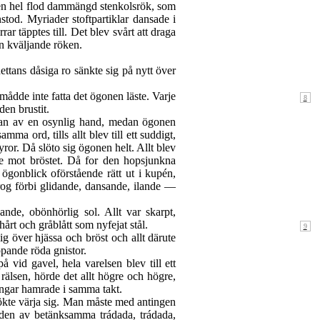
n en hel flod dammängd stenkolsrök, som
od. Myriader stoftpartiklar dansade i
r täpptes till. Det blev svårt att draga
n kväljande röken.
ttans dåsiga ro sänkte sig på nytt över
mådde inte fatta det ögonen läste. Varje
en brustit.
an av en osynlig hand, medan ögonen
ma ord, tills allt blev till ett suddigt,
yror. Då slöto sig ögonen helt. Allt blev
ötte mot bröstet. Då for den hopsjunkna
ögonblick oförstående rätt ut i kupén,
drog förbi glidande, dansande, ilande —
nde, obönhörlig sol. Allt var skarpt,
årt och gråblått som nyfejat stål.
ig över hjässa och bröst och allt därute
pande röda gnistor.
 vid gavel, hela varelsen blev till ett
lsen, hörde det allt högre och högre,
ängar hamrade i samma takt.
sökte värja sig. Man måste med antingen
aden av betänksamma trádada, trádada,