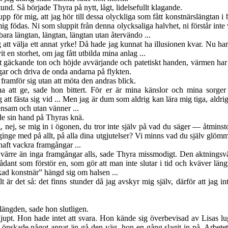
tund. Så började Thyra på nytt, lågt, lidelsefullt klagande.
upp för mig, att jag hör till dessa olyckliga som fått konstnärslängtan
i
ig födas. Ni som sluppit från denna olycksaliga halvhet, ni förstår inte va
e, bara längtan, längtan, längtan utan återvändo ...
att välja ett annat yrke! Då hade jag kunnat ha illusionen kvar. Nu har
it en storhet, om jag fått utbilda mina anlag ...
 gäckande ton och höjde avvärjande och patetiskt handen, värmen har v
ängar och driva de onda andarna på flykten.
framför sig utan att möta den andras blick.
att ge, sade hon bittert. För er är mina känslor och mina sorger al
g att fästa sig vid ... Men jag är dum som aldrig kan lära mig tiga, aldrig
 ensam och utan vänner ...
de sin hand på Thyras knä.
, nej, se
mig in i ögonen, du tror inte själv på vad du säger — åtminsto
ginge med på allt, på alla dina utgjutelser? Vi minns vad du själv glöm
haft vackra framgångar ...
ärre än inga framgångar alls, sade Thyra missmodigt. Den aktningsv
ådant som förstör en, som gör att man inte slutar i tid och kväver län
kad konstnär” hängd sig om halsen ...
t är det så: det finns stunder då jag avskyr mig själv, därför att jag in
 längden, sade hon slutligen.
upt. Hon hade intet att svara. Hon kände sig överbevisad av Lisas lu
nte önskade något annat än gå den väg, hon en gång slagit in på. Arbe