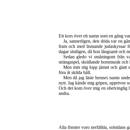
Ett kors över ett namn som en gång var 
Ja, sannerligen, den döda var en g
fram och med lismande judaskyssar för
dagar slutligen, då hon långsamt och mo
Sedan gledo vi småningom från var
strängaspel, skrällande hornmusik och h
Men min stig lopp jämnt och glatt 
föra åt skilda håll.
Men då jag läste hennes namn under 
nytt. Jag kände mig gripen, uppriven s
Och det kom över mig en obetvinglig lus
andra.
Alla fönster voro nerfällda, solsidans