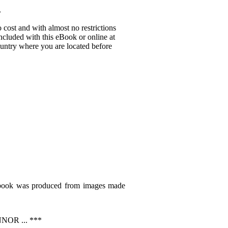
.
 cost and with almost no restrictions
ncluded with this eBook or online at
country where you are located before
s book was produced from images made
OR ... ***