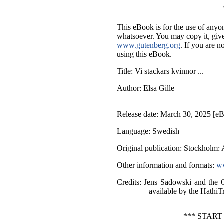
This eBook is for the use of anyon
whatsoever. You may copy it, give 
www.gutenberg.org
. If you are n
using this eBook.
Title
: Vi stackars kvinnor ...
Author
: Elsa Gille
Release date
: March 30, 2025 [e
Language
: Swedish
Original publication
: Stockholm: 
Other information and formats
:
ww
Credits
: Jens Sadowski and the 
available by the HathiTr
*** START