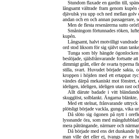
Stundom flaxade en gardin till, spä
långsamt vältrade fram genom kupén o
djävulsk yra upp och ned mellan golv oc
andan och en och annan passagerare, so
Men de flesta resenärerna sutto orör
Småningom förtunnades röken, luften
kupén.
Långsamt, halvt motvilligt vandrade b
ord stod liksom för sig självt utan tan
Tunga som bly hängde ögonlocken 
beslöjade, själsfrånvarande fortsatte at
dimmigt grått, eller de svarta typerna f
stilla, svart. Huvudet började sakta, 
kroppen i höjden med ett ertappat ryc
vändes därpå mekaniskt mot fönstret, d
ideligen, ideligen, ideligen utan rast oc
Allt därute badade i vitt bländand
skugglöst, solblankt. Ängarna blänkt
Med ett stelnat, frånvarande uttryck 
plötsligt började vackla, gunga, vika 
Då slöto sig ögonen på nytt i orefl
lyssnande öra, som med mångdubblad s
mera påträngande, närmare och närmare 
Då började med ens det dunkande ljud
man ville det eller ej, tvangs av en