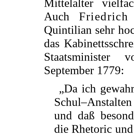
Mittelalter vielf
Auch
Friedric
Quintilian sehr ho
das Kabinettsschr
Staatsminister
September 1779:
„Da ich gewahr
Schul–Anstalten
und daß besonde
die Rhetoric und