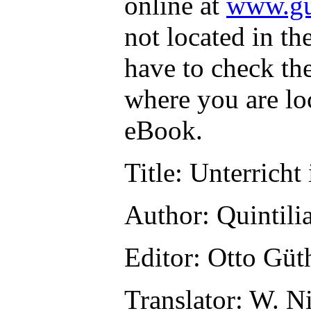
online at
www.gu
not located in th
have to check th
where you are lo
eBook.
Title
: Unterricht
Author
: Quintili
Editor
: Otto Güt
Translator
: W. N