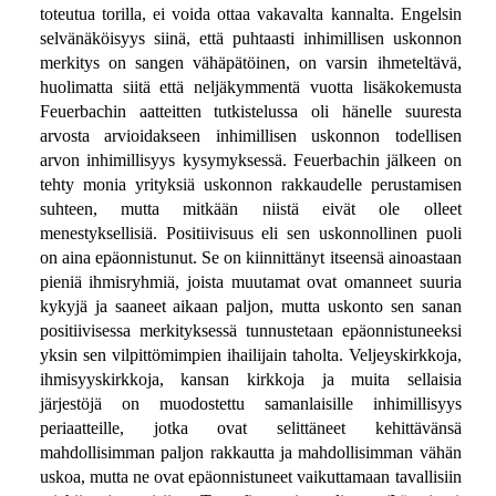
toteutua torilla, ei voida ottaa vakavalta kannalta. Engelsin
selvänäköisyys siinä, että puhtaasti inhimillisen uskonnon
merkitys on sangen vähäpätöinen, on varsin ihmeteltävä,
huolimatta siitä että neljäkymmentä vuotta lisäkokemusta
Feuerbachin aatteitten tutkistelussa oli hänelle suuresta
arvosta arvioidakseen inhimillisen uskonnon todellisen
arvon inhimillisyys kysymyksessä. Feuerbachin jälkeen on
tehty monia yrityksiä uskonnon rakkaudelle perustamisen
suhteen, mutta mitkään niistä eivät ole olleet
menestyksellisiä. Positiivisuus eli sen uskonnollinen puoli
on aina epäonnistunut. Se on kiinnittänyt itseensä ainoastaan
pieniä ihmisryhmiä, joista muutamat ovat omanneet suuria
kykyjä ja saaneet aikaan paljon, mutta uskonto sen sanan
positiivisessa merkityksessä tunnustetaan epäonnistuneeksi
yksin sen vilpittömimpien ihailijain taholta. Veljeyskirkkoja,
ihmisyyskirkkoja, kansan kirkkoja ja muita sellaisia
järjestöjä on muodostettu samanlaisille inhimillisyys
periaatteille, jotka ovat selittäneet kehittävänsä
mahdollisimman paljon rakkautta ja mahdollisimman vähän
uskoa, mutta ne ovat epäonnistuneet vaikuttamaan tavallisiin