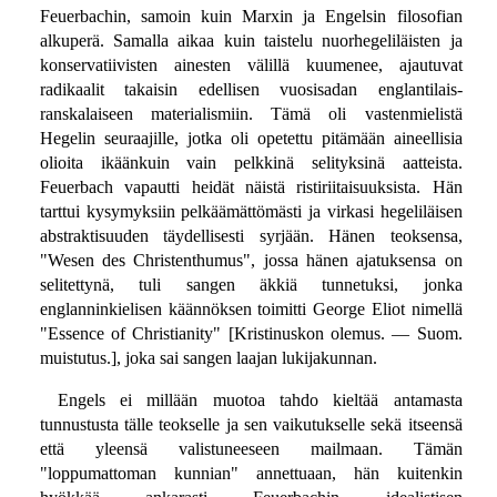
Feuerbachin, samoin kuin Marxin ja Engelsin filosofian
alkuperä. Samalla aikaa kuin taistelu nuorhegeliläisten ja
konservatiivisten ainesten välillä kuumenee, ajautuvat
radikaalit takaisin edellisen vuosisadan englantilais-
ranskalaiseen materialismiin. Tämä oli vastenmielistä
Hegelin seuraajille, jotka oli opetettu pitämään aineellisia
olioita ikäänkuin vain pelkkinä selityksinä aatteista.
Feuerbach vapautti heidät näistä ristiriitaisuuksista. Hän
tarttui kysymyksiin pelkäämättömästi ja virkasi hegeliläisen
abstraktisuuden täydellisesti syrjään. Hänen teoksensa,
"Wesen des Christenthumus", jossa hänen ajatuksensa on
selitettynä, tuli sangen äkkiä tunnetuksi, jonka
englanninkielisen käännöksen toimitti George Eliot nimellä
"Essence of Christianity" [Kristinuskon olemus. — Suom.
muistutus.], joka sai sangen laajan lukijakunnan.
Engels ei millään muotoa tahdo kieltää antamasta
tunnustusta tälle teokselle ja sen vaikutukselle sekä itseensä
että yleensä valistuneeseen mailmaan. Tämän
"loppumattoman kunnian" annettuaan, hän kuitenkin