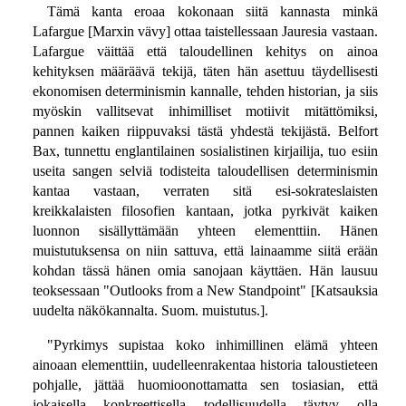
Tämä kanta eroaa kokonaan siitä kannasta minkä
Lafargue [Marxin vävy] ottaa taistellessaan Jauresia vastaan.
Lafargue väittää että taloudellinen kehitys on ainoa
kehityksen määräävä tekijä, täten hän asettuu täydellisesti
ekonomisen determinismin kannalle, tehden historian, ja siis
myöskin vallitsevat inhimilliset motiivit mitättömiksi,
pannen kaiken riippuvaksi tästä yhdestä tekijästä. Belfort
Bax, tunnettu englantilainen sosialistinen kirjailija, tuo esiin
useita sangen selviä todisteita taloudellisen determinismin
kantaa vastaan, verraten sitä esi-sokrateslaisten
kreikkalaisten filosofien kantaan, jotka pyrkivät kaiken
luonnon sisällyttämään yhteen elementtiin. Hänen
muistutuksensa on niin sattuva, että lainaamme siitä erään
kohdan tässä hänen omia sanojaan käyttäen. Hän lausuu
teoksessaan "Outlooks from a New Standpoint" [Katsauksia
uudelta näkökannalta. Suom. muistutus.].
"Pyrkimys supistaa koko inhimillinen elämä yhteen
ainoaan elementtiin, uudelleenrakentaa historia taloustieteen
pohjalle, jättää huomioonottamatta sen tosiasian, että
jokaisella konkreettisella todellisuudella täytyy olla