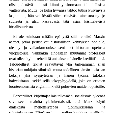
olisi pidettävä tiukasti kiinni yksinomaan taloudellisista
väittelyistä. Mutta jos kuka hyvänsä tahtoo tutkia kysymystä
laajemmin, hän voi löytää siihen riittävästi aineistoa nyt jo
suuresta ja alati kasvavasta tätä asiaa käsittelevästä
kirjallisuudesta.
Ei ole suinkaan mitään epäilystä siitä, etteikö Marxin
aatteet, jotka perustuvat historiallisen kehityksen pohjalle,
ole nyt jo vallankumouksellisentaneet historian opetusta
yliopistoissa, vaikkakin ainoastaan muutamat professorit
ovat olleet kyllin rehellisiä antaakseen hänelle krediittiä siitä.
Taloudelliset tekijät saavuttavat yhä tärkeämmän sijan
historian tutkijain silmissä, mutta todellinen tämän tosiasian
keksijä yhä syrjäytetään ja hänen työnsä tuloksia
halveksitaan itsekkäisellä tekopyhyydellä, joka on eritoten
luonteenomaista englanninkieltä puhuvien maiden opistoille.
Porvarilliset kirjoittajat käsitellessään sosialismia yleensä
suvaitsevat mainita yksinkertaisesti, että Marx käytti
dialektista menettelytapaa tutkimuksissaan ja
selostuksissaan. Tämä on hyvin paljon kreikkaa tavalliselle