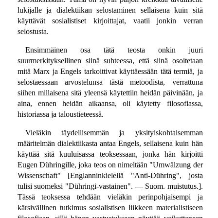
lukijalle ja dialektiikan selostaminen sellaisena kuin sitä
käyttävät sosialistiset kirjoittajat, vaatii jonkin verran
selostusta.
Ensimmäinen osa tätä teosta onkin juuri
suurmerkityksellinen siinä suhteessa, että siinä osoitetaan
mitä Marx ja Engels tarkoittivat käyttäessään tätä termiä, ja
selostaessaan arvostelunsa tästä metoodista, verrattuna
siihen millaisena sitä yleensä käytettiin heidän päivinään, ja
aina, ennen heidän aikaansa, oli käytetty filosofiassa,
historiassa ja taloustieteessä.
Vieläkin täydellisemmän ja yksityiskohtaisemman
määritelmän dialektiikasta antaa Engels, sellaisena kuin hän
käyttää sitä kuuluisassa teoksessaan, jonka hän kirjoitti
Eugen Dühringille, joka teos on nimeltään "Umwälzung der
Wissenschaft" [Englanninkielellä "Anti-Dühring", josta
tulisi suomeksi "Dühringi-vastainen". — Suom. muistutus.].
Tässä teoksessa tehdään vieläkin perinpohjaisempi ja
kärsivällinen tutkimus sosialistisen liikkeen materialistiseen