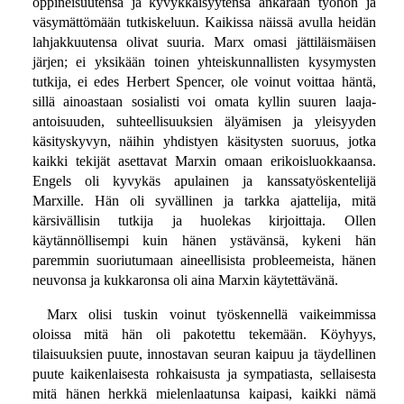
oppineisuutensa ja kyvykkäisyytensä ankaraan työhön ja
väsymättömään tutkiskeluun. Kaikissa näissä avulla heidän
lahjakkuutensa olivat suuria. Marx omasi jättiläismäisen
järjen; ei yksikään toinen yhteiskunnallisten kysymysten
tutkija, ei edes Herbert Spencer, ole voinut voittaa häntä,
sillä ainoastaan sosialisti voi omata kyllin suuren laaja-
antoisuuden, suhteellisuuksien älyämisen ja yleisyyden
käsityskyvyn, näihin yhdistyen käsitysten suoruus, jotka
kaikki tekijät asettavat Marxin omaan erikoisluokkaansa.
Engels oli kyvykäs apulainen ja kanssatyöskentelijä
Marxille. Hän oli syvällinen ja tarkka ajattelija, mitä
kärsivällisin tutkija ja huolekas kirjoittaja. Ollen
käytännöllisempi kuin hänen ystävänsä, kykeni hän
paremmin suoriutumaan aineellisista probleemeista, hänen
neuvonsa ja kukkaronsa oli aina Marxin käytettävänä.
Marx olisi tuskin voinut työskennellä vaikeimmissa
oloissa mitä hän oli pakotettu tekemään. Köyhyys,
tilaisuuksien puute, innostavan seuran kaipuu ja täydellinen
puute kaikenlaisesta rohkaisusta ja sympatiasta, sellaisesta
mitä hänen herkkä mielenlaatunsa kaipasi, kaikki nämä