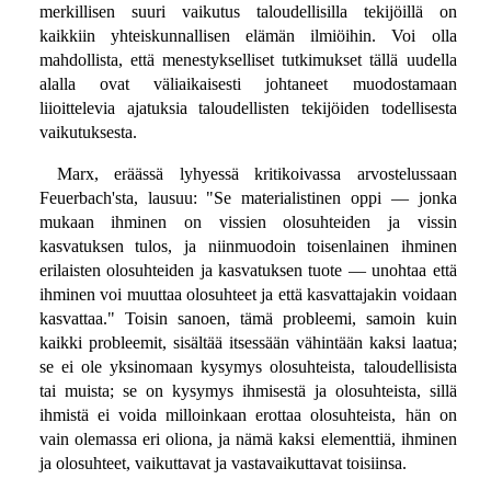
merkillisen suuri vaikutus taloudellisilla tekijöillä on
kaikkiin yhteiskunnallisen elämän ilmiöihin. Voi olla
mahdollista, että menestykselliset tutkimukset tällä uudella
alalla ovat väliaikaisesti johtaneet muodostamaan
liioittelevia ajatuksia taloudellisten tekijöiden todellisesta
vaikutuksesta.
Marx, eräässä lyhyessä kritikoivassa arvostelussaan
Feuerbach'sta, lausuu: "Se materialistinen oppi — jonka
mukaan ihminen on vissien olosuhteiden ja vissin
kasvatuksen tulos, ja niinmuodoin toisenlainen ihminen
erilaisten olosuhteiden ja kasvatuksen tuote — unohtaa että
ihminen voi muuttaa olosuhteet ja että kasvattajakin voidaan
kasvattaa." Toisin sanoen, tämä probleemi, samoin kuin
kaikki probleemit, sisältää itsessään vähintään kaksi laatua;
se ei ole yksinomaan kysymys olosuhteista, taloudellisista
tai muista; se on kysymys ihmisestä ja olosuhteista, sillä
ihmistä ei voida milloinkaan erottaa olosuhteista, hän on
vain olemassa eri oliona, ja nämä kaksi elementtiä, ihminen
ja olosuhteet, vaikuttavat ja vastavaikuttavat toisiinsa.