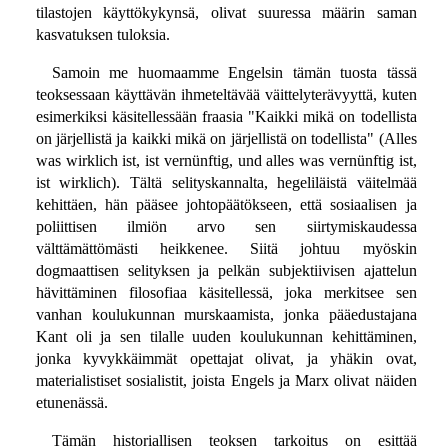
tilastojen käyttökykynsä, olivat suuressa määrin saman
kasvatuksen tuloksia.
Samoin me huomaamme Engelsin tämän tuosta tässä
teoksessaan käyttävän ihmeteltävää väittelyterävyyttä, kuten
esimerkiksi käsitellessään fraasia "Kaikki mikä on todellista
on järjellistä ja kaikki mikä on järjellistä on todellista" (Alles
was wirklich ist, ist vernünftig, und alles was vernünftig ist,
ist wirklich). Tältä selityskannalta, hegeliläistä väitelmää
kehittäen, hän pääsee johtopäätökseen, että sosiaalisen ja
poliittisen ilmiön arvo sen siirtymiskaudessa
välttämättömästi heikkenee. Siitä johtuu myöskin
dogmaattisen selityksen ja pelkän subjektiivisen ajattelun
hävittäminen filosofiaa käsitellessä, joka merkitsee sen
vanhan koulukunnan murskaamista, jonka pääedustajana
Kant oli ja sen tilalle uuden koulukunnan kehittäminen,
jonka kyvykkäimmät opettajat olivat, ja yhäkin ovat,
materialistiset sosialistit, joista Engels ja Marx olivat näiden
etunenässä.
Tämän historiallisen teoksen tarkoitus on esittää