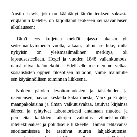
Austin Lewis, joka on kääntänyt tämän teoksen saksasta
englannin kielelle, on kirjoittanut teokseen seuraavanlaisen
alkulauseen:
Tämä teos kuljettaa meidät ajassa takaisin yli
seitsemänkymmentä vuotta, aikaan, jolloin se liike, millä
nykyisin on yleismaailmallinen merkitys, oli
lapsuusasteellaan. Hegel ja vuoden 1848 vallankumous;
nämä olivat käännekohtia. Edelliselle me olemme velkaa
sosialististen oppien filosofisen muodon, viime mainitulle
sen käytännöllisen toiminnan liikkeenä.
Noiden päivien levottomuuksien ja taisteluiden ja
näennäisen, häviön keskellä kaksi miestä, Marx ja Engels,
maanpakolaisina ja ilman vaikutusvaltaa, istuivat kirjainsa
ääreen ja ryhtyivät laboratorisesti antamaan muotoa ja
perusteita kaikkien aikojen vaikutus viimeisimmälle
intellektuaaliset ja poliittiselle liikkeelle. Tämän tehtävänsä
suorittamisessa he asettivat suuren lahjakkuutensa,