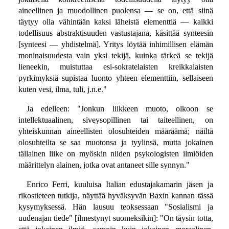
aineellinen ja muodollinen puolensa — se on, että siinä
täytyy olla vähintään kaksi läheistä elementtiä — kaikki
todellisuus abstraktisuuden vastustajana, käsittää synteesin
[synteesi — yhdistelmä]. Yritys löytää inhimillisen elämän
moninaisuudesta vain yksi tekijä, kuinka tärkeä se tekijä
lieneekin, muistuttaa esi-sokratelaisten kreikkalaisten
pyrkimyksiä supistaa luonto yhteen elementtiin, sellaiseen
kuten vesi, ilma, tuli, j.n.e."
Ja edelleen: "Jonkun liikkeen muoto, olkoon se
intellektuaalinen, siveysopillinen tai taiteellinen, on
yhteiskunnan aineellisten olosuhteiden määräämä; näiltä
olosuhteilta se saa muotonsa ja tyylinsä, mutta jokainen
tällainen liike on myöskin niiden psykologisten ilmiöiden
määrittelyn alainen, jotka ovat antaneet sille synnyn."
Enrico Ferri, kuuluisa Italian edustajakamarin jäsen ja
rikostieteen tutkija, näyttää hyväksyvän Baxin kannan tässä
kysymyksessä. Hän lausuu teoksessaan "Sosialismi ja
uudenajan tiede" [ilmestynyt suomeksikin]: "On täysin totta,