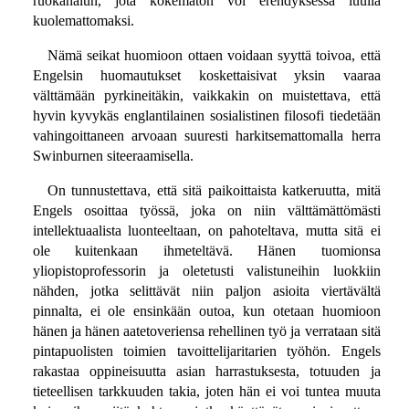
ruokahalun, jota kokematon voi erehdyksessä luulla
kuolemattomaksi.
Nämä seikat huomioon ottaen voidaan syyttä toivoa, että
Engelsin huomautukset koskettaisivat yksin vaaraa
välttämään pyrkineitäkin, vaikkakin on muistettava, että
hyvin kyvykäs englantilainen sosialistinen filosofi tiedetään
vahingoittaneen arvoaan suuresti harkitsemattomalla herra
Swinburnen siteeraamisella.
On tunnustettava, että sitä paikoittaista katkeruutta, mitä
Engels osoittaa työssä, joka on niin välttämättömästi
intellektuaalista luonteeltaan, on pahoteltava, mutta sitä ei
ole kuitenkaan ihmeteltävä. Hänen tuomionsa
yliopistoprofessorin ja oletetusti valistuneihin luokkiin
nähden, jotka selittävät niin paljon asioita viertävältä
pinnalta, ei ole ensinkään outoa, kun otetaan huomioon
hänen ja hänen aatetoveriensa rehellinen työ ja verrataan sitä
pintapuolisten toimien tavoittelijaritarien työhön. Engels
rakastaa oppineisuutta asian harrastuksesta, totuuden ja
tieteellisen tarkkuuden takia, joten hän ei voi tuntea muuta