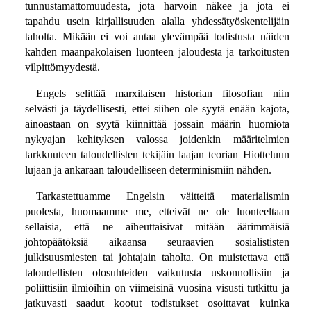
tunnustamattomuudesta, jota harvoin näkee ja jota ei
tapahdu usein kirjallisuuden alalla yhdessätyöskentelijäin
taholta. Mikään ei voi antaa ylevämpää todistusta näiden
kahden maanpakolaisen luonteen jaloudesta ja tarkoitusten
vilpittömyydestä.
Engels selittää marxilaisen historian filosofian niin
selvästi ja täydellisesti, ettei siihen ole syytä enään kajota,
ainoastaan on syytä kiinnittää jossain määrin huomiota
nykyajan kehityksen valossa joidenkin määritelmien
tarkkuuteen taloudellisten tekijäin laajan teorian Hiotteluun
lujaan ja ankaraan taloudelliseen determinismiin nähden.
Tarkastettuamme Engelsin väitteitä materialismin
puolesta, huomaamme me, etteivät ne ole luonteeltaan
sellaisia, että ne aiheuttaisivat mitään äärimmäisiä
johtopäätöksiä aikaansa seuraavien sosialististen
julkisuusmiesten tai johtajain taholta. On muistettava että
taloudellisten olosuhteiden vaikutusta uskonnollisiin ja
poliittisiin ilmiöihin on viimeisinä vuosina visusti tutkittu ja
jatkuvasti saadut kootut todistukset osoittavat kuinka