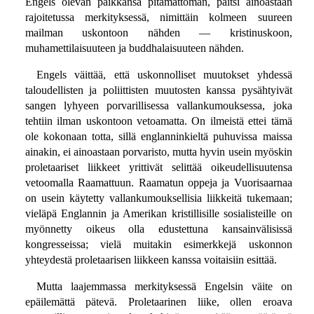
Engels olevan paikkansa pitämättömän, paitsi ainoastaan
rajoitetussa merkityksessä, nimittäin kolmeen suureen
mailman uskontoon nähden — kristinuskoon,
muhamettilaisuuteen ja buddhalaisuuteen nähden.
Engels väittää, että uskonnolliset muutokset yhdessä
taloudellisten ja poliittisten muutosten kanssa pysähtyivät
sangen lyhyeen porvarillisessa vallankumouksessa, joka
tehtiin ilman uskontoon vetoamatta. On ilmeistä ettei tämä
ole kokonaan totta, sillä englanninkieltä puhuvissa maissa
ainakin, ei ainoastaan porvaristo, mutta hyvin usein myöskin
proletaariset liikkeet yrittivät selittää oikeudellisuutensa
vetoomalla Raamattuun. Raamatun oppeja ja Vuorisaarnaa
on usein käytetty vallankumouksellisia liikkeitä tukemaan;
vieläpä Englannin ja Amerikan kristillisille sosialisteille on
myönnetty oikeus olla edustettuna kansainvälisissä
kongresseissa; vielä muitakin esimerkkejä uskonnon
yhteydestä proletaarisen liikkeen kanssa voitaisiin esittää.
Mutta laajemmassa merkityksessä Engelsin väite on
epäilemättä pätevä. Proletaarinen liike, ollen eroava