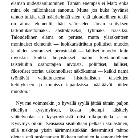
elämän uudestaanluominen. Tämän enempää ei Marx enkä
minä ole milloinkaan sanonut. Mutta jos kuka hyvänsä
tahtoo tulkita tätä määritelmää siten, että taloudellinen tekijä
on ainoa elementti, hän vääristelee tämän selityksen
tarkoituksettomaksi, abstraktiseksi, tyhmäksi fraasiksi.
Taloudellinen elämä on peruste, mutta ylärakenteen
moninaiset elementit — luokkaristiriitain poliittiset muodot
ja niiden seuraukset, perustuslait — lailliset muodot, kuin
myöskin kaikki heijastukset näihin käytännöllisiin
taisteluihin osanottajien aivoista, poliittiset, lailliset,
filosofiset teoriat, uskonnolliset näkökannat — kaikki nämä
työntävät vaikutuksensa historiallisten taistelujen
kehitykseen ja monissa tapauksissa määräävät niiden
muodon."
Nyt me voimmekin jo hyvällä syyllä jättää tämän paljon
riidellyn kysymyksen, koska pitempi käsittely
väittelynalaisista kysymyksistä olisi ulkopuolella asian.
Kysymys onkin itseasiassa sisällöltään pelkästi skolastinen,
sillä tuskinpa yksin äärimmäisinkään deterministi tahtoo
olettaa, että proletaarisen liikkeen puhujien ja sanomalehtien