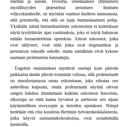
miehiin ja naisiin. Teosofia, orientaalisen (Itämaisen)
mystillisyyden järjestelmä perustuen ihmisten
veljeyskäsitteelle, on myöskin vaatinut itselleen tunnustusta,
sillä perusteella, että sillä on laaja humanitaarinen pohja.
Yksikään näistä humanitaarisista uskonnoista ei kuitenkaan
näytä tyydyttävän ajan vaatimuksia, joka ei näytä haluavan
mitään humaniteettisia opetuksia. Ainoat uskonnot, jotka
ovat säilyneet, ovat niitä jotka ovat dogmaattisia ja
perustuvat sokealle uskolle, mutta nämäkään eivät kykene
saamaan proletaarisia kannattajia.
Engelsin muistutukset näyttävät enempi kuin pitävän
paikkansa tämän päivän tosiasiain valossa, sillä proletariaatti
on muodostamassa omaa uskontoaan, joka edustaa sen
aatteellista kaipuuta, mutta proletariaatti näyttää olevan
sangen halukas irtautumaan kaikista uskonnon haaveista,
olkoonpa ne mitä laatua hyvänsä ja asettavan sen sijaan
käytännöllisen siveysopin ja tieteiden opetuksen. Niinpä
tiedetään että viisi kuudesta Berliinin työväenluokkalaisesta,
jotka käyvät sunnuntaikokouksissa, ovat sosialistisilla
luennoilla.