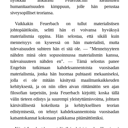
hyökkää ankarasti Feuerbachin idealistisen
humanitaarisuuden kimppuun, jolle hän perustaa
siveysopilliset teoriansa.
Vaikkakin Feuerbach on tullut materialistisen
johtopäätöksiin, selitti hän ei voivansa hyväksyä
materialismia oppina. Hän selostaa, että sikäli kuin
menneisyys on kyseessä on hän materialisti, mutta
tulevaisuuden suhteen hän ei sitä ole. — "Menneisyyteen
nähden minä olen sopusoinnussa materialismin kanssa,
tulevaisuuteen nähden en". — Tämä selostus panee
Engelsin tutkimaan kahdeksannentoista vuosisadan
materialismia, jonka hän huomaa puhtaasti mekaaniseksi,
jolla ei ole mitään käsitystä maailmankaikkeuden
kehityksestä, ja on niin ollen aivan riittämätön sen ajan
filosofian tarpeisiin, josta Feuerbach kirjoitti; koska tällä
välin tieteen edistys ja suurempi yleistyttämisvoima, johtuen
kärsivällisestä kokeilusta ja kehityksellisen teorian
edistymisestä, on tehnyt kahdeksannentoista vuosisadan
katsantokannat kokonaan paikkansa pitämättömiksi.