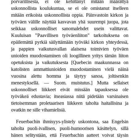
porvarillisesta, ei ole kehittänyt mitään määrättyä
uskonnollista koulukuntaa, se ei ole omistanut itselleen
mitään erikoista uskonnollista oppia. Päinvastoin kirkon ja
työväen välille näyttää kasvavan yhä suurempi juopa, jota
seikkaa uskonnolliset sanomalehdet usein valittavat.
Kuuluisan "Paavillisen työväenliiton" tarkoituksena on
epäilemättä pyrkiä säilyttämään työväki kirkon yhteydessä,
ja pappien vaikutusvallan alaisena toimivien työväen
unioiden muodostaminen oli loogillinen yritys tämän liiton
opetuksista ja vaikutuksesta [Quebecin maakunnassa on
katolisten ammattiunioiden muodostaminen vielä näinä
vuosina alettu homma ja täytyy sanoa, joltisenkin
menestyksellä. — Suom. muistutus.] Mutta sellaiset
uskonnolliset liikkeet eivät missään tapauksessa ole
työväkeä edustavia; itseasiassa niitä pidetään varsinaisen
tietoisemman proletaarisen liikkeen taholta haitallisina ja
ovatkin ne sille vihamielisiä.
Feuerbachin ihmisyys-ylistely uskontona, saa Engelsin
taholta puoli-ivallisen, puoli-humoorisen käsittelyn, sillä
hänen selitystään, että Feuerbachin aatteet voivat täysin