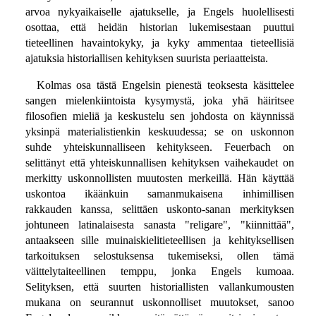
arvoa nykyaikaiselle ajatukselle, ja Engels huolellisesti
osottaa, että heidän historian lukemisestaan puuttui
tieteellinen havaintokyky, ja kyky ammentaa tieteellisiä
ajatuksia historiallisen kehityksen suurista periaatteista.
Kolmas osa tästä Engelsin pienestä teoksesta käsittelee
sangen mielenkiintoista kysymystä, joka yhä häiritsee
filosofien mieliä ja keskustelu sen johdosta on käynnissä
yksinpä materialistienkin keskuudessa; se on uskonnon
suhde yhteiskunnalliseen kehitykseen. Feuerbach on
selittänyt että yhteiskunnallisen kehityksen vaihekaudet on
merkitty uskonnollisten muutosten merkeillä. Hän käyttää
uskontoa ikäänkuin samanmukaisena inhimillisen
rakkauden kanssa, selittäen uskonto-sanan merkityksen
johtuneen latinalaisesta sanasta "religare", "kiinnittää",
antaakseen sille muinaiskielitieteellisen ja kehityksellisen
tarkoituksen selostuksensa tukemiseksi, ollen tämä
väittelytaiteellinen temppu, jonka Engels kumoaa.
Selityksen, että suurten historiallisten vallankumousten
mukana on seurannut uskonnolliset muutokset, sanoo