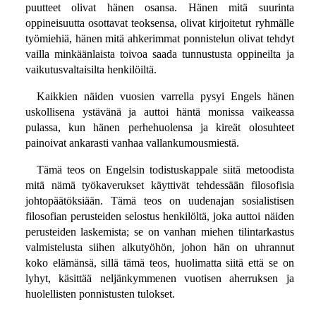
puutteet olivat hänen osansa. Hänen mitä suurinta
oppineisuutta osottavat teoksensa, olivat kirjoitetut ryhmälle
työmiehiä, hänen mitä ahkerimmat ponnistelun olivat tehdyt
vailla minkäänlaista toivoa saada tunnustusta oppineilta ja
vaikutusvaltaisilta henkilöiltä.
Kaikkien näiden vuosien varrella pysyi Engels hänen
uskollisena ystävänä ja auttoi häntä monissa vaikeassa
pulassa, kun hänen perhehuolensa ja kireät olosuhteet
painoivat ankarasti vanhaa vallankumousmiestä.
Tämä teos on Engelsin todistuskappale siitä metoodista
mitä nämä työkaverukset käyttivät tehdessään filosofisia
johtopäätöksiään. Tämä teos on uudenajan sosialistisen
filosofian perusteiden selostus henkilöltä, joka auttoi näiden
perusteiden laskemista; se on vanhan miehen tilintarkastus
valmistelusta siihen alkutyöhön, johon hän on uhrannut
koko elämänsä, sillä tämä teos, huolimatta siitä että se on
lyhyt, käsittää neljänkymmenen vuotisen aherruksen ja
huolellisten ponnistusten tulokset.