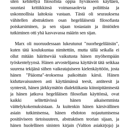
siten kehitettyä filosofista oppia hyväkseen käyttäen,
suuntasi kritiikkinsä voimassaolevia poliittisia ja
uskonnollisia laitoksia vastaan. Tästä oli seurauksena
vähitellen abstraktisen osan hegeliläisestä filosofiasta
poiskarsiminen, ja sen sijaan tosiasiain ja ilmiöiden
tutkiminen otti yhä kasvavassa määrin sen sijan.
Marx oli nuoruudessaan lukeutunut "nuorhegeliläisiin",
kuten tätä koulukuntaa nimitettiin, mutta tällä seikalla ei
ollut mitään häiritsevää vaikutusta hänen myöhempään
työskentelyynsä. Hänen arvostelijansa käyttävät tätä seikkaa
suurena tekijänä siihen vaikeatajuiseen kielenkäyttöön, josta
hänen "Pääoma"-teoksensa paikoittain kärsii. Hänen
kiduttavaisuuteen asti käyttämänsä teesit, antiteesit ja
synteesit, hänen järkkymätön dialektiikasta kiinnipitämisestä
ja hänen jatkuva hegeliläisen filosofian käyttönsä, ovat
kaikki selitettävissä hänen aikaisemmista
väittelykokemuksistaan. Ja kuitenkin hänen kärsivällinen
asiain tutkimisensa, hänen ehdoton nojautumisensa
positiiviseen tietoisuuteen, abstraktisen teorian sijaan, ja
hänen huolellinen sinisten kirjain (Valtion asiakirjoja) ja