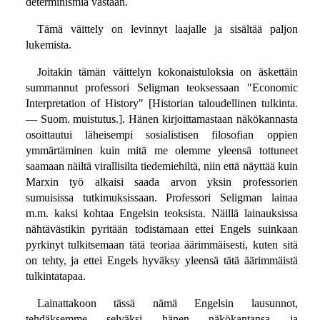
determinismiä vastaan.
Tämä väittely on levinnyt laajalle ja sisältää paljon
lukemista.
Joitakin tämän väittelyn kokonaistuloksia on äskettäin
summannut professori Seligman teoksessaan "Economic
Interpretation of History" [Historian taloudellinen tulkinta.
— Suom. muistutus.]. Hänen kirjoittamastaan näkökannasta
osoittautui läheisempi sosialistisen filosofian oppien
ymmärtäminen kuin mitä me olemme yleensä tottuneet
saamaan näiltä virallisilta tiedemiehiltä, niin että näyttää kuin
Marxin työ alkaisi saada arvon yksin professorien
sumuisissa tutkimuksissaan. Professori Seligman lainaa
m.m. kaksi kohtaa Engelsin teoksista. Näillä lainauksissa
nähtävästikin pyritään todistamaan ettei Engels suinkaan
pyrkinyt tulkitsemaan tätä teoriaa äärimmäisesti, kuten sitä
on tehty, ja ettei Engels hyväksy yleensä tätä äärimmäistä
tulkintatapaa.
Lainattakoon tässä nämä Engelsin lausunnot,
tehdäksemme selväksi hänen näkökantansa ja