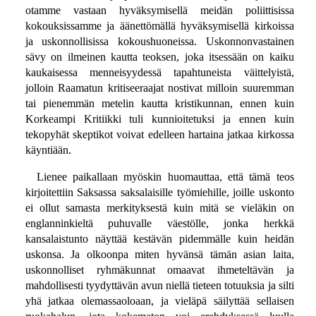
otamme vastaan hyväksymisellä meidän poliittisissa
kokouksissamme ja äänettömällä hyväksymisellä kirkoissa
ja uskonnollisissa kokoushuoneissa. Uskonnonvastainen
sävy on ilmeinen kautta teoksen, joka itsessään on kaiku
kaukaisessa menneisyydessä tapahtuneista väittelyistä,
jolloin Raamatun kritiseeraajat nostivat milloin suuremman
tai pienemmän metelin kautta kristikunnan, ennen kuin
Korkeampi Kritiikki tuli kunnioitetuksi ja ennen kuin
tekopyhät skeptikot voivat edelleen hartaina jatkaa kirkossa
käyntiään.
Lienee paikallaan myöskin huomauttaa, että tämä teos
kirjoitettiin Saksassa saksalaisille työmiehille, joille uskonto
ei ollut samasta merkityksestä kuin mitä se vieläkin on
englanninkieltä puhuvalle väestölle, jonka herkkä
kansalaistunto näyttää kestävän pidemmälle kuin heidän
uskonsa. Ja olkoonpa miten hyvänsä tämän asian laita,
uskonnolliset ryhmäkunnat omaavat ihmeteltävän ja
mahdollisesti tyydyttävän avun niellä tieteen totuuksia ja silti
yhä jatkaa olemassaoloaan, ja vieläpä säilyttää sellaisen