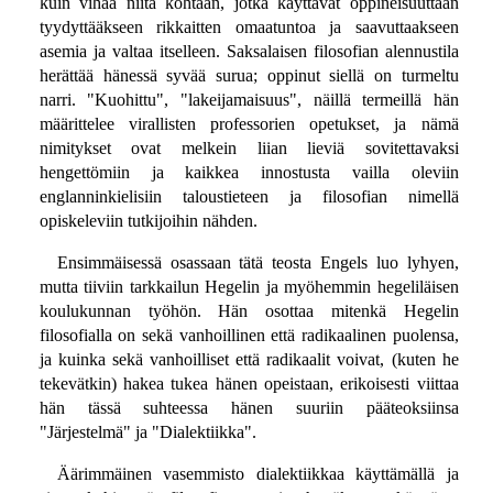
kuin vihaa niitä kohtaan, jotka käyttävät oppineisuuttaan
tyydyttääkseen rikkaitten omaatuntoa ja saavuttaakseen
asemia ja valtaa itselleen. Saksalaisen filosofian alennustila
herättää hänessä syvää surua; oppinut siellä on turmeltu
narri. "Kuohittu", "lakeijamaisuus", näillä termeillä hän
määrittelee virallisten professorien opetukset, ja nämä
nimitykset ovat melkein liian lieviä sovitettavaksi
hengettömiin ja kaikkea innostusta vailla oleviin
englanninkielisiin taloustieteen ja filosofian nimellä
opiskeleviin tutkijoihin nähden.
Ensimmäisessä osassaan tätä teosta Engels luo lyhyen,
mutta tiiviin tarkkailun Hegelin ja myöhemmin hegeliläisen
koulukunnan työhön. Hän osottaa mitenkä Hegelin
filosofialla on sekä vanhoillinen että radikaalinen puolensa,
ja kuinka sekä vanhoilliset että radikaalit voivat, (kuten he
tekevätkin) hakea tukea hänen opeistaan, erikoisesti viittaa
hän tässä suhteessa hänen suuriin pääteoksiinsa
"Järjestelmä" ja "Dialektiikka".
Äärimmäinen vasemmisto dialektiikkaa käyttämällä ja