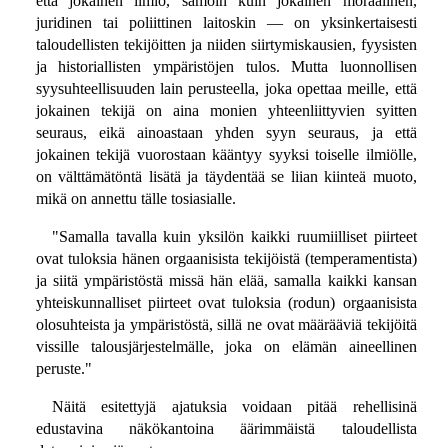
että jokainen ilmiö, samoin kuin jokainen moraalinen,
juridinen tai poliittinen laitoskin — on yksinkertaisesti
taloudellisten tekijöitten ja niiden siirtymiskausien, fyysisten
ja historiallisten ympäristöjen tulos. Mutta luonnollisen
syysuhteellisuuden lain perusteella, joka opettaa meille, että
jokainen tekijä on aina monien yhteenliittyvien syitten
seuraus, eikä ainoastaan yhden syyn seuraus, ja että
jokainen tekijä vuorostaan kääntyy syyksi toiselle ilmiölle,
on välttämätöntä lisätä ja täydentää se liian kiinteä muoto,
mikä on annettu tälle tosiasialle.
"Samalla tavalla kuin yksilön kaikki ruumiilliset piirteet
ovat tuloksia hänen orgaanisista tekijöistä (temperamentista)
ja siitä ympäristöstä missä hän elää, samalla kaikki kansan
yhteiskunnalliset piirteet ovat tuloksia (rodun) orgaanisista
olosuhteista ja ympäristöstä, sillä ne ovat määrääviä tekijöitä
vissille talousjärjestelmälle, joka on elämän aineellinen
peruste."
Näitä esitettyjä ajatuksia voidaan pitää rehellisinä
edustavina näkökantoina äärimmäistä taloudellista