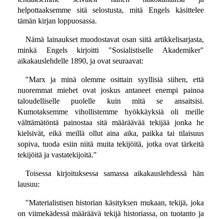
helpottaaksemme sitä selostusta, mitä Engels käsittelee
tämän kirjan loppuosassa.
Nämä lainaukset muodostavat osan siitä artikkelisarjasta,
minkä Engels kirjoitti "Sosialistiselle Akademiker"
aikakauslehdelle 1890, ja ovat seuraavat:
"Marx ja minä olemme osittain syyllisiä siihen, että
nuoremmat miehet ovat joskus antaneet enempi painoa
taloudelliselle puolelle kuin mitä se ansaitsisi.
Kumotaksemme vihollistemme hyökkäyksiä oli meille
välttämätöntä painostaa sitä määräävää tekijää jonka he
kielsivät, eikä meillä ollut aina aika, paikka tai tilaisuus
sopiva, tuoda esiin niitä muita tekijöitä, jotka ovat tärkeitä
tekijöitä ja vastatekijoitä."
Toisessa kirjoituksessa samassa aikakauslehdessä hän
lausuu:
"Materialistisen historian käsityksen mukaan, tekijä, joka
on viimekädessä määräävä tekijä historiassa, on tuotanto ja