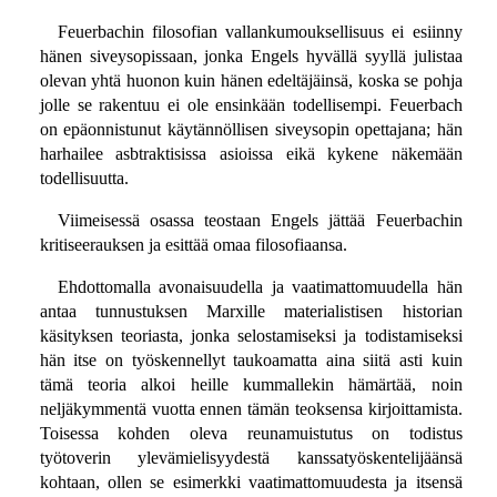
Feuerbachin filosofian vallankumouksellisuus ei esiinny
hänen siveysopissaan, jonka Engels hyvällä syyllä julistaa
olevan yhtä huonon kuin hänen edeltäjäinsä, koska se pohja
jolle se rakentuu ei ole ensinkään todellisempi. Feuerbach
on epäonnistunut käytännöllisen siveysopin opettajana; hän
harhailee asbtraktisissa asioissa eikä kykene näkemään
todellisuutta.
Viimeisessä osassa teostaan Engels jättää Feuerbachin
kritiseerauksen ja esittää omaa filosofiaansa.
Ehdottomalla avonaisuudella ja vaatimattomuudella hän
antaa tunnustuksen Marxille materialistisen historian
käsityksen teoriasta, jonka selostamiseksi ja todistamiseksi
hän itse on työskennellyt taukoamatta aina siitä asti kuin
tämä teoria alkoi heille kummallekin hämärtää, noin
neljäkymmentä vuotta ennen tämän teoksensa kirjoittamista.
Toisessa kohden oleva reunamuistutus on todistus
työtoverin ylevämielisyydestä kanssatyöskentelijäänsä
kohtaan, ollen se esimerkki vaatimattomuudesta ja itsensä