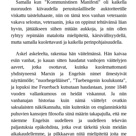
Samalla kun "Kommunistinen Manifesti" oli kaikella
nuoruuden kiivaudella perustuslailliselle auktoriteetille
viskattu taisteluhaaste, niin on tämä teos vanhan veteraanin
vakava selostus, veteraanin, joka on oppinut tehtävänsä liian
hyvin, jättääkseen siihen mitään aukkoja, ja niin ollen
ryhtyy repimään mataloita mielipiteitä, kärsivällisyydellä,
mutta samalla kuolettavasti ja kaikella perinpohjaisuudella.
Askel askeleelta, rakentaa hän väitelmänsä. Hän kaivaa
esiin vanhat, jo kauan sitten haudatut vanhojen väittelyjen
aaveet, jotka osottavat, kuinka kuolemattomasti
yhdistyneenä Marxin ja Engelsin nimet ilmestyivät
näyttämölle; "nuorhegeliläiset", "Tuebengenin koulukunta",
ja lopuksi itse Feuerbach kutsutaan haudastaan, jonne 1848
vuoden vallankumous on heidät viskannut. Ja niin
vanhanajan historiaa kuin nämä väittelyt ovatkin
saksalaisten näkökannalta, niin kuitenkin on englanninkieltä
puhuvien kansojen filosofia siinä määrin takapajulla, että me
näemme Engelsin uudelleen ja uudelleen tekevän
paljastuksia epäkohdista, jotka ovat tärkeitä yksin meidän
aikakaudellemme, ja pilkkaavan niitä mielipiteitä joita me