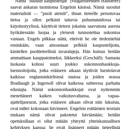
Nämä "
suulaat
kaupustelijat" (vulgärisirenden Hausierer)
saavat ankaran tuomionsa Engelsin käsissä. Nämä suositut
materialistit — "puoli ateistit", ilman tieteelle perustuvaa
tietoa ja ollen pelkästi taitavia puhumataidossa tai
kirjoitustyylissä, käyttivät tieteen jokaista saavutusta aseena
hyökätessään luojaa ja yleisesti tunnustettua uskontoa
vastaan. Engels pilkkaa näitä, etteivät he ole tiedemiehiä
ensinkään, vaan ainoastaan pelkkiä kaupustelijoita,
käsitellen puoltieteellisiä tavaralajeja. Hän kutsuu heidän
ammattiaan kauppatoimeksi, liikkeeksi (Geschäft). Samasta
luokasta kohosi suuri joukko uskonnonhaukkuja-
luennoitsijoita, jotka erääseen aikaan täyttivät luentolavat
kaikissa englanninkielisissä maissa ja joiden seassa
Bradlaugh ja Ingersoll olivat kaikessa suhteessa parhaita
edustajia. Nämä uskonnonhaukkujat ovat nyttemmin
menettäneet kaiken vaikutusvaltansa, ja vapaa-
ajattelijaseurat, jotka erääseen aikaan olivat niin lukuisia,
ovat miltei kokonaan hävinneet. Engelsin esittämien teoriain
mukaan nämä olivat pakotetut häviämään; heidän
opetuksillaan ei ollut mitään yhteyttä yhteiskunnallisen
kehityksen kanssa; he eivät lisänneet mitään tieteellistä