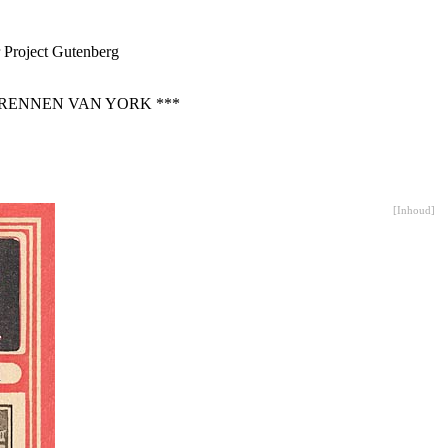
r Project Gutenberg
DRENNEN VAN YORK ***
[
Inhoud
]