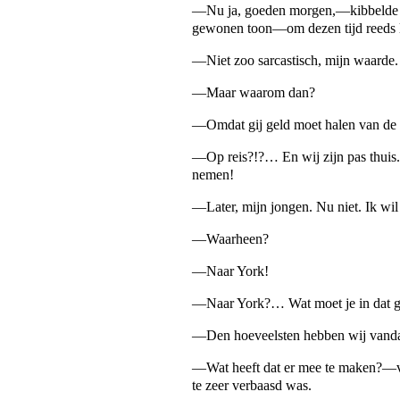
—Nu ja, goeden morgen,—kibbelde Ch
gewonen toon—om dezen tijd reeds l
—Niet zoo sarcastisch, mijn waarde.
—Maar waarom dan?
—Omdat gij geld moet halen van de 
—Op reis?!?… En wij zijn pas thuis.
nemen!
—Later, mijn jongen. Nu niet. Ik wi
—Waarheen?
—Naar York!
—Naar York?… Wat moet je in dat ga
—Den hoeveelsten hebben wij vand
—Wat heeft dat er mee te maken?—v
te zeer verbaasd was.