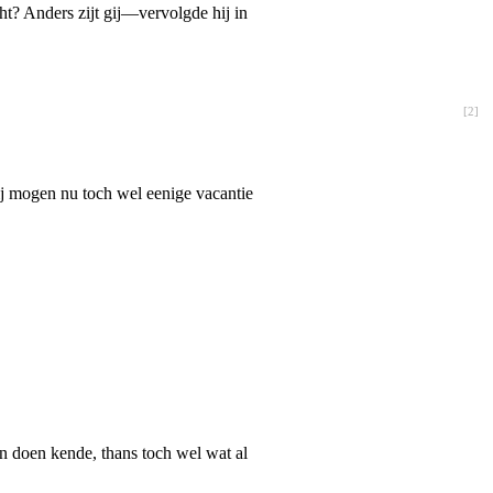
? Anders zijt gij—vervolgde hij in
[
2
]
ij mogen nu toch wel eenige vacantie
n doen kende, thans toch wel wat al