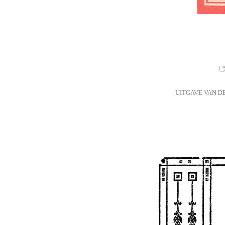
☞
UITGAVE VAN 