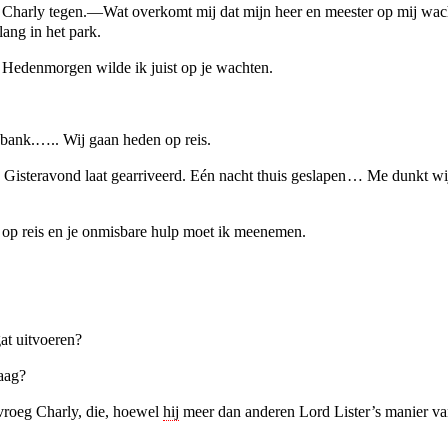
arly tegen.—Wat overkomt mij dat mijn heer en meester op mij wacht
ang in het park.
 Hedenmorgen wilde ik juist op je wachten.
bank.….. Wij gaan heden op reis.
 Gisteravond laat gearriveerd. Eén nacht thuis geslapen … Me dunkt w
l op reis en je onmisbare hulp moet ik meenemen.
t uitvoeren?
aag?
roeg Charly, die, hoewel
hij
meer dan anderen Lord Lister’s manier va