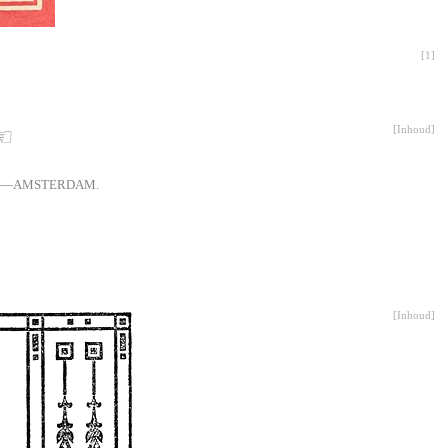
[
1
]
[
Inhoud
]
 ☜
3.—AMSTERDAM.
[
Inhoud
]