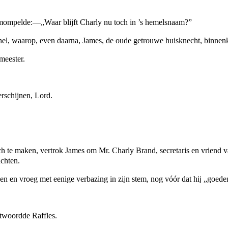
 mompelde:—„Waar blijft Charly nu toch in ’s hemelsnaam?”
schel, waarop, even daarna, James, de oude getrouwe huisknecht, binne
meester.
rschijnen, Lord.
h te maken, vertrok James om Mr. Charly Brand, secretaris en vriend v
achten.
nen en vroeg met eenige verbazing in zijn stem, nog vóór dat hij „goe
woordde Raffles.