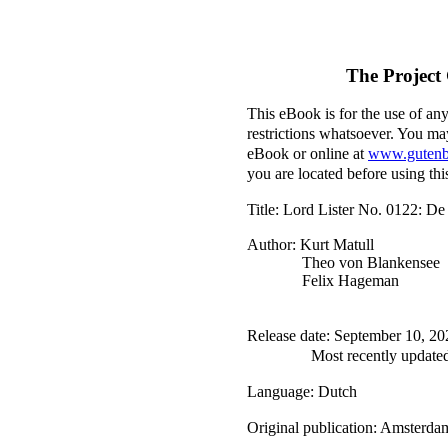
The Project
This eBook is for the use of an
restrictions whatsoever. You may
eBook or online at
www.gutenb
you are located before using th
Title
: Lord Lister No. 0122: D
Author
: Kurt Matull
Theo von Blankensee
Felix Hageman
Release date
: September 10, 2
Most recently update
Language
: Dutch
Original publication
: Amsterda