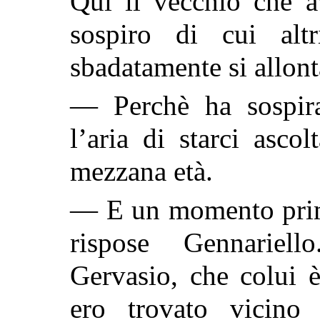
Qui il vecchio che a
sospiro di cui alt
sbadatamente si allon
— Perchè ha sospir
l’aria di starci asc
mezzana età.
— E un momento prim
rispose Gennarie
Gervasio, che colui 
ero trovato vicino 