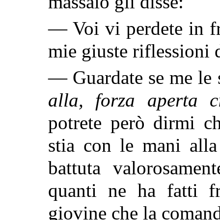
massaio gli disse:
— Voi vi perdete in fr
mie giuste riflessioni 
— Guardate se me le s
alla, forza aperta c
potrete però dirmi c
stia con le mani alla
battuta valorosament
quanti ne
ha fatti f
giovine che la coman