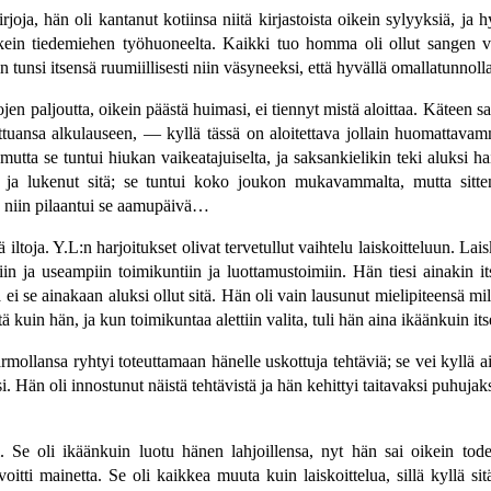
joja, hän oli kantanut kotiinsa niitä kirjastoista oikein sylyyksiä, ja h
ikein tiedemiehen työhuoneelta. Kaikki tuo homma oli ollut sangen va
isin tunsi itsensä ruumiillisesti niin väsyneeksi, että hyvällä omallatunno
en paljoutta, oikein päästä huimasi, ei tiennyt mistä aloittaa. Käteen sat
uettuansa alkulauseen, — kyllä tässä on aloitettava jollain huomattav
, mutta se tuntui hiukan vaikeatajuiselta, ja saksankielikin teki aluksi h
en ja lukenut sitä; se tuntui koko joukon mukavammalta, mutta sitte
a niin pilaantui se aamupäivä…
toja. Y.L:n harjoitukset olivat tervetullut vaihtelu laiskoitteluun. Laisk
 ja useampiin toimikuntiin ja luottamustoimiin. Hän tiesi ainakin itse
 ei se ainakaan aluksi ollut sitä. Hän oli vain lausunut mielipiteensä mi
ä kuin hän, ja kun toimikuntaa alettiin valita, tuli hän aina ikäänkuin its
mollansa ryhtyi toteuttamaan hänelle uskottuja tehtäviä; se vei kyllä a
. Hän oli innostunut näistä tehtävistä ja hän kehittyi taitavaksi puhuja
si. Se oli ikäänkuin luotu hänen lahjoillensa, nyt hän sai oikein tod
voitti mainetta. Se oli kaikkea muuta kuin laiskoittelua, sillä kyllä 