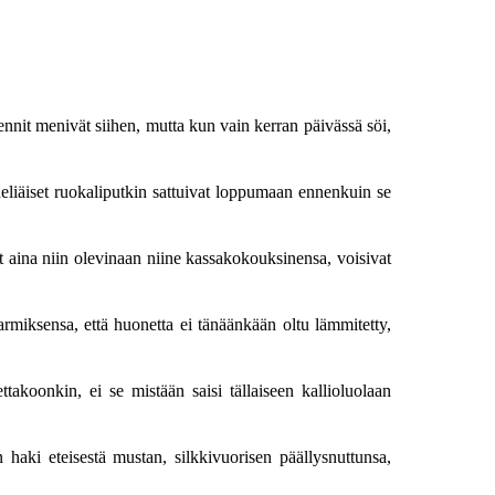
ennit menivät siihen, mutta kun vain kerran päivässä söi,
eliäiset ruokaliputkin sattuivat loppumaan ennenkuin se
t aina niin olevinaan niine kassakokouksinensa, voisivat
armiksensa, että huonetta ei tänäänkään oltu lämmitetty,
oonkin, ei se mistään saisi tällaiseen kallioluolaan
haki eteisestä mustan, silkkivuorisen päällysnuttunsa,