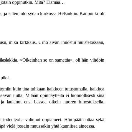
än jotain oppinutkin. Mitä? Elämää…
a, ja sitten tulo sydän kurkussa Helsinkiin. Kaupunki oli
nousu, mikä kirkkaus, Urho aivan innostui muistelossaan,
ppilaslakkia. »Oikeinhan se on samettia», oli hän vihdoin
piksi.
ttomiin kuin tina tuhkaan kaikkeen tutustumalla, kaikkea
aavan uutta. Mitään opinnäytteitä ei luonnollisesti sinä
 ja laulanut ensi bassoa oikein nuoren innostuksella.
 todenteolla valinnut oppiaineet. Hän päätti ottaa sekä
käpä vielä jossain muussakin yhtä kauniissa aineessa.