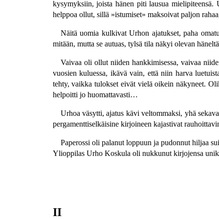
kysymyksiin, joista hänen piti lausua mielipiteensä. Ul
helppoa ollut, sillä »istumiset» maksoivat paljon rahaa
Näitä uomia kulkivat Urhon ajatukset, paha omatun
mitään, mutta se autuas, tylsä tila näkyi olevan häneltä
Vaivaa oli ollut niiden hankkimisessa, vaivaa niide
vuosien kuluessa, ikävä vain, että niin harva luetuis
tehty, vaikka tulokset eivät vielä oikein näkyneet. Ol
helpoitti jo huomattavasti…
Urhoa väsytti, ajatus kävi veltommaksi, yhä sekavam
pergamenttiselkäisine kirjoineen kajastivat rauhoittav
Paperossi oli palanut loppuun ja pudonnut hiljaa suit
Ylioppilas Urho Koskula oli nukkunut kirjojensa u
II