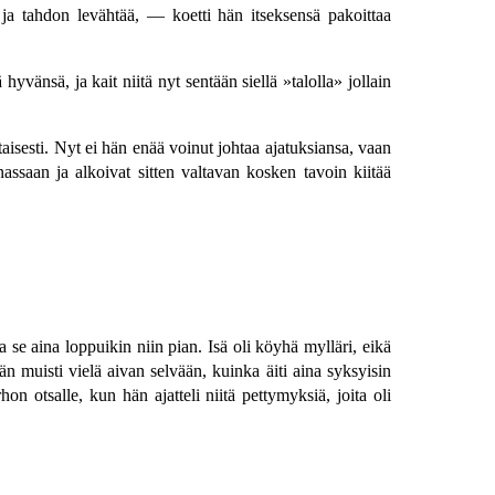
a tahdon levähtää, — koetti hän itseksensä pakoittaa
vänsä, ja kait niitä nyt sentään siellä »talolla» jollain
aisesti. Nyt ei hän enää voinut johtaa ajatuksiansa, vaan
nassaan ja alkoivat sitten valtavan kosken tavoin kiitää
ka se aina loppuikin niin pian. Isä oli köyhä mylläri, eikä
Hän muisti vielä aivan selvään, kuinka äiti aina syksyisin
otsalle, kun hän ajatteli niitä pettymyksiä, joita oli