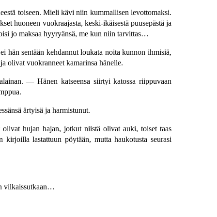
eestä toiseen. Mieli kävi niin kummallisen levottomaksi.
okset huoneen vuokraajasta, keski-ikäisestä puusepästä ja
oisi jo maksaa hyyryänsä, me kun niin tarvittas…
 ei hän sentään kehdannut loukata noita kunnon ihmisiä,
ä ja olivat vuokranneet kamarinsa hänelle.
alainan. — Hänen katseensa siirtyi katossa riippuvaan
amppua.
essänsä ärtyisä ja harmistunut.
olivat hujan hajan, jotkut niistä olivat auki, toiset taas
kirjoilla lastattuun pöytään, mutta haukotusta seurasi
in vilkaissutkaan…