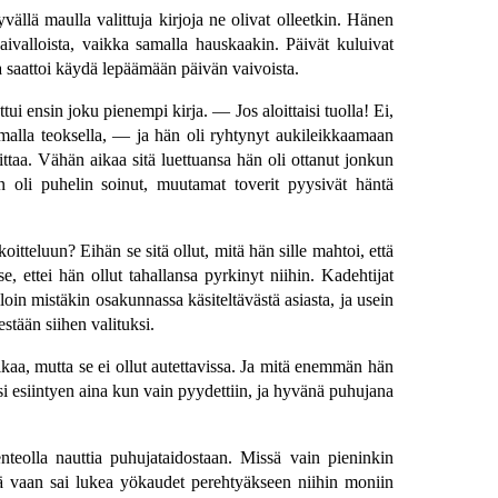
yvällä maulla valittuja kirjoja ne olivat olleetkin. Hänen
ivalloista, vaikka samalla hauskaakin. Päivät kuluivat
lla saattoi käydä lepäämään päivän vaivoista.
tui ensin joku pienempi kirja. — Jos aloittaisi tuolla! Ei,
ammalla teoksella, — ja hän oli ryhtynyt aukileikkaamaan
aittaa. Vähän aikaa sitä luettuansa hän oli ottanut jonkun
n oli puhelin soinut, muutamat toverit pyysivät häntä
oitteluun? Eihän se sitä ollut, mitä hän sille mahtoi, että
, ettei hän ollut tahallansa pyrkinyt niihin. Kadehtijat
lloin mistäkin osakunnassa käsiteltävästä asiasta, ja usein
estään siihen valituksi.
ikaa, mutta se ei ollut autettavissa. Ja mitä enemmän hän
ksi esiintyen aina kun vain pyydettiin, ja hyvänä puhujana
enteolla nauttia puhujataidostaan. Missä vain pieninkin
sitä vaan sai lukea yökaudet perehtyäkseen niihin moniin