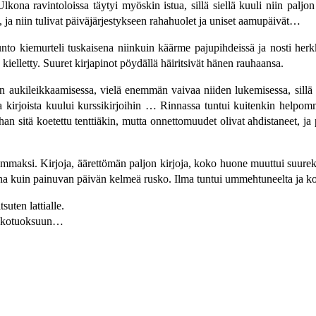
kona ravintoloissa täytyi myöskin istua, sillä siellä kuuli niin paljon 
, ja niin tulivat päiväjärjestykseen rahahuolet ja uniset aamupäivät…
to kiemurteli tuskaisena niinkuin käärme pajupihdeissä ja nosti herk
 kielletty. Suuret kirjapinot pöydällä häiritsivät hänen rauhaansa.
n aukileikkaamisessa, vielä enemmän vaivaa niiden lukemisessa, sillä to
ta kirjoista kuului kurssikirjoihin … Rinnassa tuntui kuitenkin helpomm
ihan sitä koetettu tenttiäkin, mutta onnettomuudet olivat ahdistaneet, 
maksi. Kirjoja, äärettömän paljon kirjoja, koko huone muuttui suureksi 
ina kuin painuvan päivän kelmeä rusko. Ilma tuntui ummehtuneelta ja kost
suten lattialle.
nikkotuoksuun…