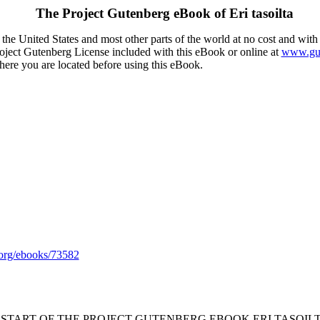
The Project Gutenberg eBook of
Eri tasoilta
the United States and most other parts of the world at no cost and with
Project Gutenberg License included with this eBook or online at
www.gut
here you are located before using this eBook.
org/ebooks/73582
* START OF THE PROJECT GUTENBERG EBOOK ERI TASOILT