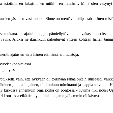
 asioitani, en lukujani, en mitään, en mitään… Minä olen väsynyt j
ien jäsenien vastaanotto. Sinne on mentävä, ottipa rahat sitten mistä hy
 mukana, — ajatteli hän, ja epämiellyttävä tunne valtasi hänet itsepint
ja väyliä. Aluksi ne ikäänkuin patoutuivat yhteen kohtaan hänen tajun
eritti ajatusten virta hänen elämänsä eri muistoja.
uodet kotipitäjässä
aupungissa.
erotuksella vain, että nykyään oli toisinaan rahaa oikein runsaasti, vaik
ulloinen ja aina hiljainen, oli kouluun toimittanut ja pappia toivonut. 
 kirkossa ennenkuin oma poika on pöntössä.» Kylmä hiki nousi Urhon 
än kirkkomaassa eikä tiennyt, kuinka pojan myöhemmin oli käynyt…