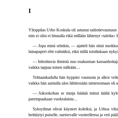
I
Ylioppilas Urho Koskula oli astunut raitiotievaunuun 
niin ei olisi ei hinnalla eikä millään lähtenyt »talolta
— Jopa minä söinkin, — ajatteli hän siinä nuokkue
lainapaperi ehti valmiiksi, eikä niillä toisiltakaan ny
— Inhoittavia ihmisiä nuo osakunnan kassanhoitajat
vaikka tappaa toisen nälkään…
Tehtaankadulla hän hyppäsi vaunusta ja alkoi velto
vaikka hän aamulla ulos lähtiessään nimenomaan oli a
— Aikookohan se muija häätää minut täältä kylmy
parempaakaan vuokralaista…
Syksyilmat olivat käyneet koleiksi, ja Urhoa vilu
heittäytyi puiselle, narisevalle vuoteellensa ja veti pää