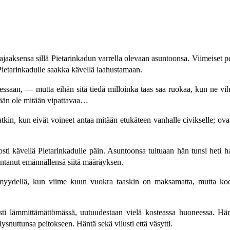
ajaaksensa sillä Pietarinkadun varrella olevaan asuntoonsa. Viimeiset p
» Pietarinkadulle saakka kävellä laahustamaan.
ssaan, — mutta eihän sitä tiedä milloinka taas saa ruokaa, kun ne vih
kyään ole mitään vipattavaa…
kin, kun eivät voineet antaa mitään etukäteen vanhalle civikselle; ova
sti kävellä Pietarinkadulle päin. Asuntoonsa tultuaan hän tunsi heti h
ntanut emännällensä siitä määräyksen.
ydellä, kun viime kuun vuokra taaskin on maksamatta, mutta koettak
sti lämmittämättömässä, uutuudestaan vielä kosteassa huoneessa. Hän 
llysnuttunsa peitokseen. Häntä sekä vilusti että väsytti.