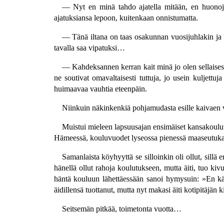
— Nyt en minä tahdo ajatella mitään, en huonoja
ajatuksiansa lepoon, kuitenkaan onnistumatta.
— Tänä iltana on taas osakunnan vuosijuhlakin ja uus
tavalla saa vipatuksi…
— Kahdeksannen kerran kait minä jo olen sellaisessa
ne soutivat omavaltaisesti tuttuja, jo usein kuljettu
huimaavaa vauhtia eteenpäin.
Niinkuin näkinkenkiä pohjamudasta esille kaivaen vi
Muistui mieleen lapsuusajan ensimäiset kansakouluv
Hämeessä, kouluvuodet lyseossa pienessä maaseutuk
Samanlaista köyhyyttä se silloinkin oli ollut, sillä 
hänellä ollut rahoja koulutukseen, mutta äiti, tuo kiv
häntä kouluun lähettäessään sanoi hymysuin: »En käy
äidillensä tuottanut, mutta nyt makasi äiti kotipitäj
Seitsemän pitkää, toimetonta vuotta…