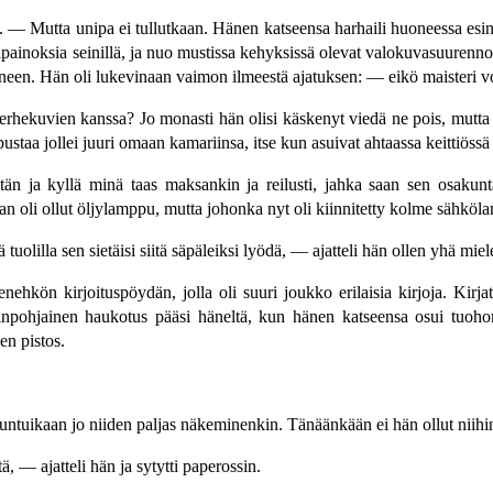
e. — Mutta unipa ei tullutkaan. Hänen katseensa harhaili huoneessa esin
ripainoksia seinillä, ja nuo mustissa kehyksissä olevat valokuvasuurenn
neen. Hän oli lukevinaan vaimon ilmeestä ajatuksen: — eikö maisteri v
perhekuvien kanssa? Jo monasti hän olisi käskenyt viedä ne pois, mutta
pustaa jollei juuri omaan kamariinsa, itse kun asuivat ahtaassa keittiöss
n ja kyllä minä taas maksankin ja reilusti, jahka saan sen osakunt
an oli ollut öljylamppu, mutta johonka nyt oli kiinnitetty kolme sähköl
tuolilla sen sietäisi siitä säpäleiksi lyödä, — ajatteli hän ollen yhä miel
nehkön kirjoituspöydän, jolla oli suuri joukko erilaisia kirjoja. Kirjat 
rinpohjainen haukotus pääsi häneltä, kun hänen katseensa osui tuohon 
en pistos.
 tuntuikaan jo niiden paljas näkeminenkin. Tänäänkään ei hän ollut niih
tä, — ajatteli hän ja sytytti paperossin.