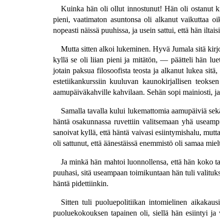
Kuinka hän oli ollut innostunut! Hän oli ostanut kir
pieni, vaatimaton asuntonsa oli alkanut vaikuttaa o
nopeasti näissä puuhissa, ja usein sattui, että hän ilta
Mutta sitten alkoi lukeminen. Hyvä Jumala sitä kirjoj
kyllä se oli liian pieni ja mitätön, — päätteli hän l
jotain paksua filosoofista teosta ja alkanut lukea sitä
estetiikankurssiin kuuluvan kaunokirjallisen teoks
aamupäiväkahville kahvilaan. Sehän sopi mainiosti, j
Samalla tavalla kului lukemattomia aamupäiviä sekä il
häntä osakunnassa ruvettiin valitsemaan yhä useampiin
sanoivat kyllä, että häntä vaivasi esiintymishalu, mutta
oli sattunut, että äänestäissä enemmistö oli samaa mielt
Ja minkä hän mahtoi luonnollensa, että hän koko tar
puuhasi, sitä useampaan toimikuntaan hän tuli valituksi
häntä pidettiinkin.
Sitten tuli puoluepolitiikan intomielinen aikakau
puoluekokouksen tapainen oli, siellä hän esiintyi ja 