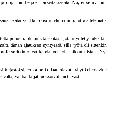
ja oppi niin helposti tärkeitä asioita. No, ei se nyt niin
känä päätänsä. Hän olisi mieluimmin ollut ajattelematta
tta puhuen, olihan sitä sentään jotain yritetty lukeakin
alta tämän ajatuksen syntyessä, sillä työtä oli sittenkin
ja professoritkin olivat kehdanneet olla pikkumaisia… Nyt
kirjastoksi, jonka notkollaan olevat hyllyt kellertävine
ealta, vanhat kirjat tuoksuivat unettavasti.