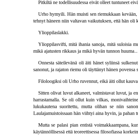
Pitkiltä ne todellisuudessa eivät olleet tuntuneet 
Urho hymyili. Hän muisti sen riemukkaan kevään, jol
tehnyt häneen niin valtavan vaikutuksen, että hän oli
Ylioppilaslakki.
Ylioppilasvifti, mitä ihania sanoja, mitä suloisia
mikä ajatusten rikkaus ja mikä hyvän tunnon huuma
Onnesta säteilevänä oli äiti hänet syliinsä sulkenu
sanonut, ja rajaton riemu oli täyttänyt hänen povensa si
Filoloogiksi oli Urho ruvennut, eikä äiti ollut kauvaa
Sitten olivat luvut alkaneet, valmistavat luvut, j
harrastamalla. Se oli ollut kuin vilkas, monivaihtein
lukukautena suoritettu, mutta olihan se niin sanom
Laulajamuistoissaan hän viihtyi aina hyvin, ja pahan t
Mutta se palasi pian entistä voimakkaampana, kun 
käytännöllisessä että teoreettisessa filosofiassa korke