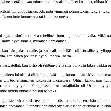
eivätkä ne sentään aivan toimettomuudessakaan olleet kuluneet, olihan h
loin tuli ylioppilaaksi. Ah, niitä viimeisiä ponnistuksia, lukuja, lukuj
 kulkenut kuin kuumeessa tai kauniissa unessa.
 muistoja; ensimäinen oikea rehellinen humala ja oikein luvalla. Mikä 
… mutta hyvä Jumala, millainen herääminen…
t, kun hän palasi maalle, ja karhealla kädellään oli hän silitellyt ylio
itä, että hänen poikansa nyt oli todella »herra».
 vastustellut, kun Urho oli selittänyt, että siitä voi kyllä lukea vaikka pa
a ensimäinen lukukausi oli kulunut ikäänkuin huomaamatta häviten olema
en uni tuo ensimäinen lukukausi yliopistossa. Olihan kaikki niin huim
attoman lyhytkin. Ylioppilaskunnan laulajiinkin oli Urho liittynyt
unne nytkin rinnassa poistui hetkeksi.
ajatusten virta kiisi eteenpäin. — Toisena lukukautena hän oli oikein
imman arvosanan. Sitäpaitsi hän aikoi ottaa arvosanan estetiikassa ja eh