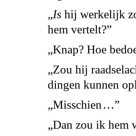
„
Is
hij werkelijk z
hem vertelt?”
„Knap? Hoe bedoel
„Zou hij raadselac
dingen kunnen op
„Misschien …”
„Dan zou ik hem w