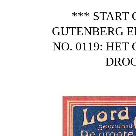
*** START 
GUTENBERG E
NO. 0119: HE
DROO