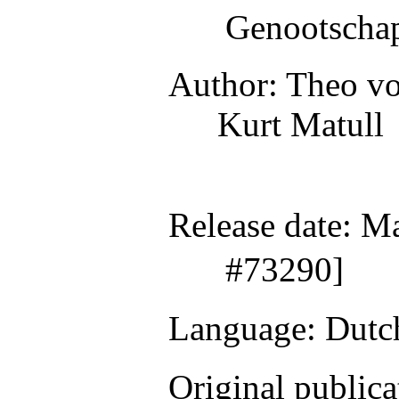
Genootscha
Author
: Theo v
Kurt Matull
Release date
: M
#73290]
Language
: Dutc
Original publica