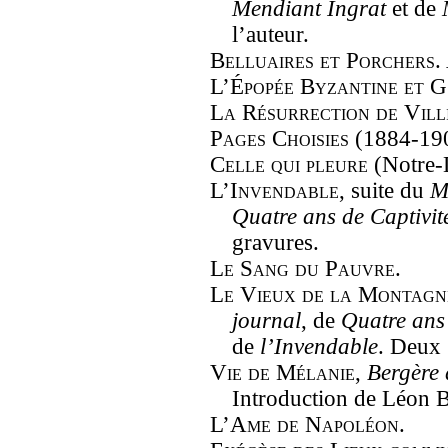
Mendiant Ingrat
et de
l’auteur.
Belluaires et Porchers
.
L’Épopée Byzantine et 
La Résurrection de Vill
Pages Choisies
(1884-1905
Celle qui pleure
(Notre-D
L’Invendable
, suite du
M
Quatre ans de Captivi
gravures.
Le Sang du Pauvre
.
Le Vieux de la Montagn
journal
, de
Quatre ans
de
l’Invendable
. Deux 
Vie de Mélanie
,
Bergère 
Introduction de Léon B
L’Ame de Napoléon
.