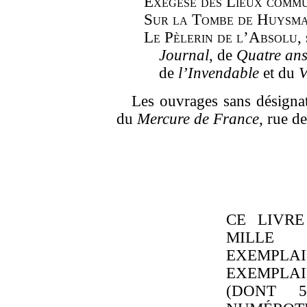
Exégèse des Lieux comm
Sur la Tombe de Huysm
Le Pèlerin de l’Absolu
,
Journal
, de
Quatre ans
de
l’Invendable
et du
V
Les ouvrages sans désignati
du
Mercure de France
, rue d
CE LIVR
MILL
EXEMPL
EXEMPLA
(DONT 