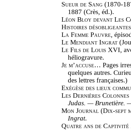
Sueur de Sang
(1870-1871
1887 (Crès, éd.).
Léon Bloy devant Les 
Histoires désobligeantes
La Femme Pauvre
, épiso
Le Mendiant Ingrat
(Jou
Le Fils de Louis XVI
, a
héliogravure.
Je m’accuse…
Pages irre
quelques autres. Curie
des lettres françaises.)
Exégèse des lieux comm
Les Dernières Colonnes 
Judas. — Brunetière. 
Mon Journal (Dix-sept 
Ingrat
.
Quatre ans de Captivit