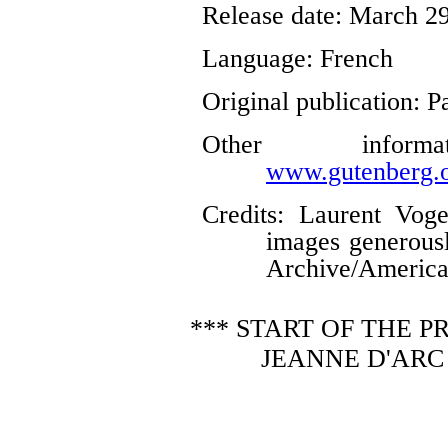
Release date
: March 2
Language
: French
Original publication
: P
Other infor
www.gutenberg.o
Credits
: Laurent Voge
images generousl
Archive/American
*** START OF THE 
JEANNE D'ARC