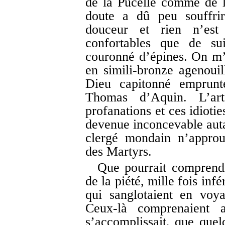
de la Pucelle comme de l
doute a dû peu souffrir
douceur et rien n’est
confortables que de su
couronné d’épines. On m’
en simili-bronze agenoui
Dieu capitonné emprunté
Thomas d’Aquin. L’art
profanations et ces idioti
devenue inconcevable autan
clergé mondain n’appro
des Martyrs.
Que pourrait comprend
de la piété, mille fois in
qui sanglotaient en voy
Ceux-là comprenaient 
s’accomplissait, que que