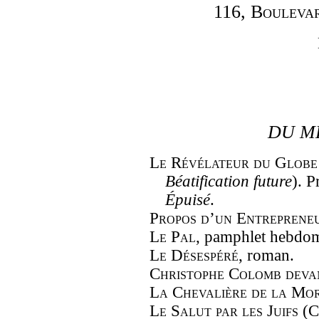
116,
Boulevar
DU M
Le Révélateur du Globe
Béatification future
). P
Épuisé
.
Propos d’un Entrepreneu
Le Pal
, pamphlet hebdom
Le Désespéré
, roman.
Christophe Colomb deva
La Chevalière de la Mo
Le Salut par les Juifs
(Cr