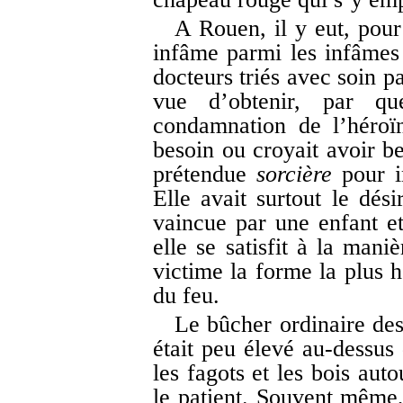
A Rouen, il y eut, pou
infâme parmi les infâmes 
docteurs triés avec soin p
vue d’obtenir, par q
condamnation de l’héroï
besoin ou croyait avoir b
prétendue
sorcière
pour i
Elle avait surtout le dés
vaincue par une enfant et,
elle se satisfit à la mani
victime la forme la plus h
du feu.
Le bûcher ordinaire de
était peu élevé au-dessus 
les fagots et les bois aut
le patient. Souvent même, 