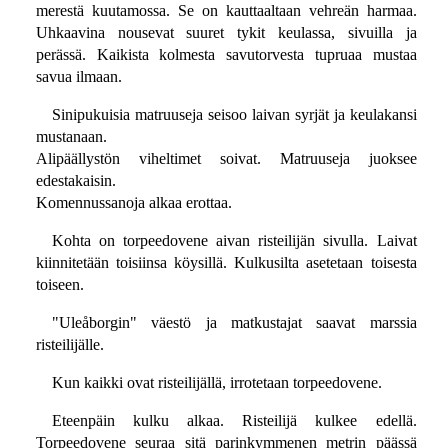
merestä kuutamossa. Se on kauttaaltaan vehreän harmaa.
Uhkaavina nousevat suuret tykit keulassa, sivuilla ja
perässä. Kaikista kolmesta savutorvesta tupruaa mustaa
savua ilmaan.
Sinipukuisia matruuseja seisoo laivan syrjät ja keulakansi
mustanaan.
Alipäällystön viheltimet soivat. Matruuseja juoksee
edestakaisin.
Komennussanoja alkaa erottaa.
Kohta on torpeedovene aivan risteilijän sivulla. Laivat
kiinnitetään toisiinsa köysillä. Kulkusilta asetetaan toisesta
toiseen.
"Uleåborgin" väestö ja matkustajat saavat marssia
risteilijälle.
Kun kaikki ovat risteilijällä, irrotetaan torpeedovene.
Eteenpäin kulku alkaa. Risteilijä kulkee edellä.
Torpeedovene seuraa sitä parinkymmenen metrin päässä