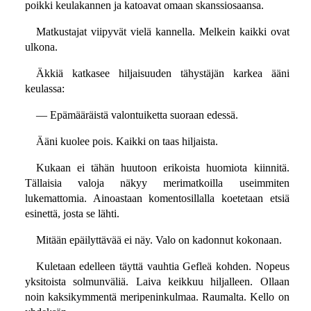
poikki keulakannen ja katoavat omaan skanssiosaansa.
Matkustajat viipyvät vielä kannella. Melkein kaikki ovat
ulkona.
Äkkiä katkasee hiljaisuuden tähystäjän karkea ääni
keulassa:
— Epämääräistä valontuiketta suoraan edessä.
Ääni kuolee pois. Kaikki on taas hiljaista.
Kukaan ei tähän huutoon erikoista huomiota kiinnitä.
Tällaisia valoja näkyy merimatkoilla useimmiten
lukemattomia. Ainoastaan komentosillalla koetetaan etsiä
esinettä, josta se lähti.
Mitään epäilyttävää ei näy. Valo on kadonnut kokonaan.
Kuletaan edelleen täyttä vauhtia Gefleä kohden. Nopeus
yksitoista solmunväliä. Laiva keikkuu hiljalleen. Ollaan
noin kaksikymmentä meripeninkulmaa. Raumalta. Kello on