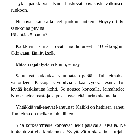
Tykit paukkuvat. Kuulat iskevät kivakasti valkoiseen
runkoon.
Ne ovat kai särkeneet jonkun putken. Höyryä tulvii
sankkoina pilvinä.
Räjähtääkö pannu?
Kaikkien silmät ovat nauliutuneet "Uleåborgiin".
Odotetaan jännityksellä.
Mitään räjähdystä ei kuulu, ei näy.
Seuraavat laukaukset suunnataan perään. Tuli leimahtaa
valloilleen. Paksuja savupilviä alkaa vyöryä esiin. Tuli
leviää keskikautta kohti. Se nousee korkealle, leimahtelee.
Nuoleskelee mastoja ja pelastusveneitä aurinkokannella.
Yhtäkkiä vaikenevat kanuunat. Kaikki on hetkisen ääneti.
Tunnelma on melkein juhlallinen.
Yhä korkeammalle kohoavat liekit palavalla laivalla. Ne
tunkeutuvat yhä keulemmas. Sytyttävät ruokasalin. Hurjalla