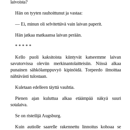
laivoista?
Hän on tyyten rauhoittunut ja vastaa:
— Ei, minun oli selvitettävä vain laivan paperit.
Hän jatkaa matkaansa laivan perään.
* * * * *
Kello puoli kaksitoista kiintyvät katseemme laivan
savutorvissa oleviin merkinantolaitteisiin. Niissä alkaa
punainen sähkölamppuvyö kipinöidä. Torpeedo ilmoittaa
nähtävästi tulostaan.
Kuletaan edelleen täyttä vauhtia.
Pienen ajan kuluttua alkaa etäämpää näkyä suuri
sotalaiva.
Se on risteilijä Augsburg.
Kuin autiolle saarelle rakennettu linnoitus kohoaa se