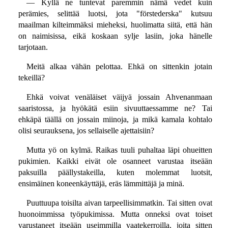
— Kyllä ne tuntevat paremmin nämä vedet kuin
perämies, selittää luotsi, jota "förstederska" kutsuu
maailman kilteimmäksi mieheksi, huolimatta siitä, että hän
on naimisissa, eikä koskaan sylje lasiin, joka hänelle
tarjotaan.
Meitä alkaa vähän pelottaa. Ehkä on sittenkin jotain
tekeillä?
Ehkä voivat venäläiset väijyä jossain Ahvenanmaan
saaristossa, ja hyökätä esiin sivuuttaessamme ne? Tai
ehkäpä täällä on jossain miinoja, ja mikä kamala kohtalo
olisi seurauksena, jos sellaiselle ajettaisiin?
Mutta yö on kylmä. Raikas tuuli puhaltaa läpi ohueitten
pukimien. Kaikki eivät ole osanneet varustaa itseään
paksuilla päällystakeilla, kuten molemmat luotsit,
ensimäinen koneenkäyttäjä, eräs lämmittäjä ja minä.
Puuttuupa toisilta aivan tarpeellisimmatkin. Tai sitten ovat
huonoimmissa työpukimissa. Mutta onneksi ovat toiset
varustaneet itseään useimmilla vaatekerroilla, joita sitten