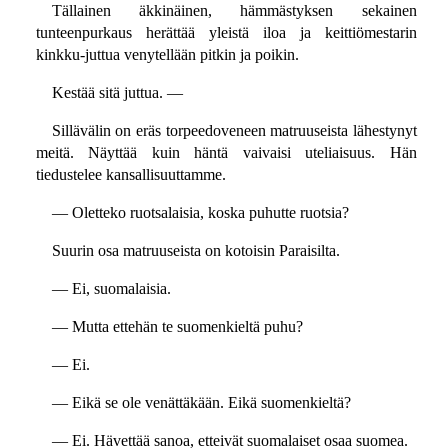
Tällainen äkkinäinen, hämmästyksen sekainen
tunteenpurkaus herättää yleistä iloa ja keittiömestarin
kinkku-juttua venytellään pitkin ja poikin.
Kestää sitä juttua. —
Sillävälin on eräs torpeedoveneen matruuseista lähestynyt
meitä. Näyttää kuin häntä vaivaisi uteliaisuus. Hän
tiedustelee kansallisuuttamme.
— Oletteko ruotsalaisia, koska puhutte ruotsia?
Suurin osa matruuseista on kotoisin Paraisilta.
— Ei, suomalaisia.
— Mutta ettehän te suomenkieltä puhu?
— Ei.
— Eikä se ole venättäkään. Eikä suomenkieltä?
— Ei. Hävettää sanoa, etteivät suomalaiset osaa suomea.