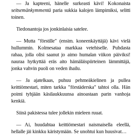
— Ja kapteeni, hänelle surkeasti kävi! Kokonaista
seitsemänkymmentä
paria sukkia kalojen lämpimiksi, selitti
toinen.
Tiedonantoja jos jonkinlaisia satelee.
— Mutta "förstille" (ensim. koneenkäyttäjä) kävi vielä
hullummin. Kolmesataa markkaa vetehiselle. Puhdasta
rahaa, jolla olisi saanut jo aimo humalan viikon päiviksi!
nauraa hytkyttää eräs aito hämäläispiirteinen lämmittäjä,
jonka vahvin puoli on veden ihailu.
— Ja ajatelkaas, puhuu pehmeäkielinen ja pullea
keittiömestari, miten tarkka "förstäderska" tahtoi olla. Hän
poimi tyhjään käsilaukkuunsa ainoastaan parin vanhoja
kenkiä.
Siinä pakistessa tulee jollekin mieleen ruuat.
— Ai, huudahtaa keittiömestari naismaisella eleellä,
hellalle jäi kinkku käristymään. Se unohtui kun huusivat…