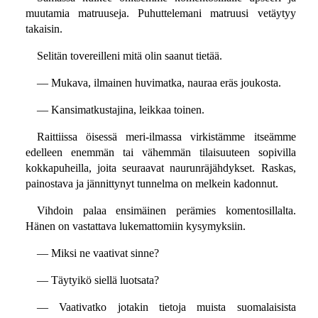
muutamia matruuseja. Puhuttelemani matruusi vetäytyy
takaisin.
Selitän tovereilleni mitä olin saanut tietää.
— Mukava, ilmainen huvimatka, nauraa eräs joukosta.
— Kansimatkustajina, leikkaa toinen.
Raittiissa öisessä meri-ilmassa virkistämme itseämme
edelleen enemmän tai vähemmän tilaisuuteen sopivilla
kokkapuheilla, joita seuraavat naurunräjähdykset. Raskas,
painostava ja jännittynyt tunnelma on melkein kadonnut.
Vihdoin palaa ensimäinen perämies komentosillalta.
Hänen on vastattava lukemattomiin kysymyksiin.
— Miksi ne vaativat sinne?
— Täytyikö siellä luotsata?
— Vaativatko jotakin tietoja muista suomalaisista