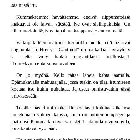
saa niistä irti.
Kummaksemme havaitsemme, etteivät riippumatoissa
makaavat ole laivan väestöä. Ne ovat siviilipukuisia. On
niin muodoin täytynyt tapahtua kaappaus jo ennen meitä.
Valkopukuinen matruusi kertookin meille, että ne ovat
englantilaisia. Höyryl. "Gauthiod" oli matkallaan pysäytetty
ja sieltä viety kaikki englantilaiset matkustajat.
Kolmekymmentä kuusi luvultaan.
On jo myöhä. Kello taitaa lähetä kahta aamulla.
Epämukavalla makuusijalla, jossa tuskin on tilaa istumiseen
koettaa itse kukin nukahtaa. Ja useat onnistuvatkin tässä
yrityksessään.
Toisille taas ei uni maita. He koettavat kuluttaa aikaansa
puhelemalla vahtien kanssa, joina on nuorempi upseeri ja
matruusi. Kummatkin ovat varustetut ladatuilla revolvereilla,
joita kantavat vyöllään.