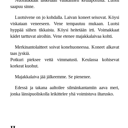
Nuoratikkaat lasketaan välikannen keulaportista. Luotsi
saapuu sinne.
Luotsivene on jo kohdalla. Laivan koneet seisovat. Köysi
viskataan veneeseen. Vene tempautuu mukaan. Luotsi
hyppää siihen tikkaista. Köysi heitetään irti. Voimakkaat
kädet tarttuvat airoihin. Vene etenee majakkalaivaa kohti.
Merkinantolaitteet soivat konehuoneessa. Koneet alkavat
taas jyskiä.
Potkuri pieksee vettä vimmatusti. Keulassa kohisevat
korkeat kuohut.
Majakkalaiva jää jälkeemme. Se pienenee.
Edessä ja takana aaltoilee silmänkantamiin aava meri,
jonka länsipuoliskolla leikittelee yhä voimistuva iltarusko.