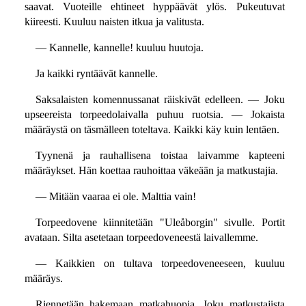
saavat. Vuoteille ehtineet hyppäävät ylös. Pukeutuvat
kiireesti. Kuuluu naisten itkua ja valitusta.
— Kannelle, kannelle! kuuluu huutoja.
Ja kaikki ryntäävät kannelle.
Saksalaisten komennussanat räiskivät edelleen. — Joku
upseereista torpeedolaivalla puhuu ruotsia. — Jokaista
määräystä on täsmälleen toteltava. Kaikki käy kuin lentäen.
Tyynenä ja rauhallisena toistaa laivamme kapteeni
määräykset. Hän koettaa rauhoittaa väkeään ja matkustajia.
— Mitään vaaraa ei ole. Malttia vain!
Torpeedovene kiinnitetään "Uleåborgin" sivulle. Portit
avataan. Silta asetetaan torpeedoveneestä laivallemme.
— Kaikkien on tultava torpeedoveneeseen, kuuluu
määräys.
Riennetään hakemaan matkahuopia. Joku matkustajista