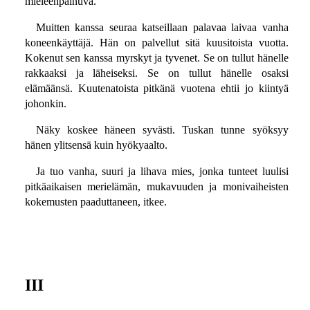
mieleenpainuva.
Muitten kanssa seuraa katseillaan palavaa laivaa vanha
koneenkäyttäjä. Hän on palvellut sitä kuusitoista vuotta.
Kokenut sen kanssa myrskyt ja tyvenet. Se on tullut hänelle
rakkaaksi ja läheiseksi. Se on tullut hänelle osaksi
elämäänsä. Kuutenatoista pitkänä vuotena ehtii jo kiintyä
johonkin.
Näky koskee häneen syvästi. Tuskan tunne syöksyy
hänen ylitsensä kuin hyökyaalto.
Ja tuo vanha, suuri ja lihava mies, jonka tunteet luulisi
pitkäaikaisen merielämän, mukavuuden ja monivaiheisten
kokemusten paaduttaneen, itkee.
III