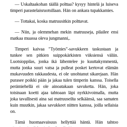
— Uskaltaakohan täällä polttaa? kysyy hintelä ja luiseva
timperi parastelaisruotsillaan. Hän on ankara tupakkamies.
— Tottakai, koska matruusitkin polttavat.
— Niin, ja olemmehan mekin matruuseja, pilailee ensi
matkaa muassa oleva jungmanni,.
Timperi kaivaa "Työmies"-savukkeen taskustaan ja
tunkee sen pitkien suippokärkisten viiksiensä väliin.
Luotsioppilas, jonka ikä lähentelee jo kuuttakymmentä,
mutta jonka suuri vatsa ja pulleat posket kertovat elämän
mukavuuden rakkaudesta, ei ole unohtanut sikarejaan. Hän
purasee poikki pään ja jakaa tulen timperin kanssa. Toisella
perämiehellä ei ole ainoatakaan savuketta. Hän, joka
toisinaan koetti ajaa tahtoaan läpi nyrkkivoimalla, mutta
joka tavallisesti aina sai matruuseilta selkäänsä, saa samaten
kuin muutkin, jakaa savukkeet niitten kanssa, joilla sellaisia
on.
Tämä huomaavaisuus hellyttää häntä. Hän tahtoo