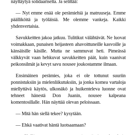
näyttäytyä solidaariselta. Ja selittää:
— Nyt emme enää ole perämiehiä ja matruuseja. Emme
päälliköitä ja työläisiä. Me olemme vankeja. Kaikki
yhdenvertaisia.
Savukkeitten jakoa jatkuu. Tulitikut välähtävät. Ne luovat
voimakkaan, punaisen heijasteen ahavoittuneille kasvoille ja
känsäisille käsille. Mutta ne sammuvat heti. Pimeässä
välkkyvät vaan hehkuvat savukkeitten päät, kuin vaanivat
peikonsilmät ja kevyt savu nousee joukostamme ilmaan.
Ensimäinen perämies, joka ei ole tottunut suuriin
ponnistuksiin ja mielenliikutuksiin, ja jonka komea vartaloja
miellyttävä käytös, ulkonäkö ja huikenteleva luonne ovat
tehneet hänestä Don Juanin, nousee kalpeana
komentosillalle. Hän näyttää olevan peloissaan.
— Mitä hän siellä tekee? kysytään.
— Ehkä vaativat häntä luotsaamaan?