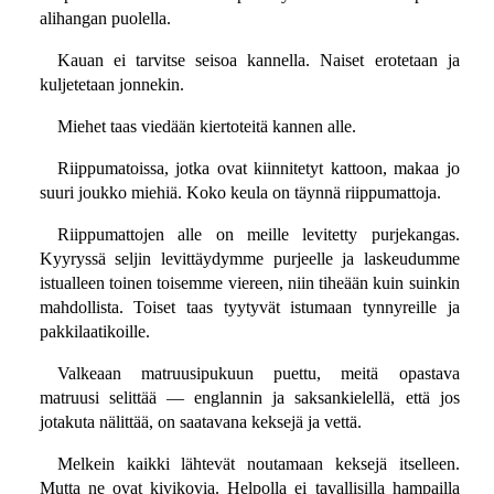
alihangan puolella.
Kauan ei tarvitse seisoa kannella. Naiset erotetaan ja
kuljetetaan jonnekin.
Miehet taas viedään kiertoteitä kannen alle.
Riippumatoissa, jotka ovat kiinnitetyt kattoon, makaa jo
suuri joukko miehiä. Koko keula on täynnä riippumattoja.
Riippumattojen alle on meille levitetty purjekangas.
Kyyryssä seljin levittäydymme purjeelle ja laskeudumme
istualleen toinen toisemme viereen, niin tiheään kuin suinkin
mahdollista. Toiset taas tyytyvät istumaan tynnyreille ja
pakkilaatikoille.
Valkeaan matruusipukuun puettu, meitä opastava
matruusi selittää — englannin ja saksankielellä, että jos
jotakuta nälittää, on saatavana keksejä ja vettä.
Melkein kaikki lähtevät noutamaan keksejä itselleen.
Mutta ne ovat kivikovia. Helpolla ei tavallisilla hampailla