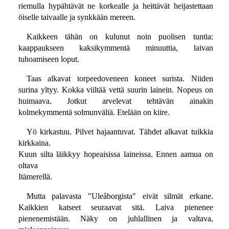
riemulla hypähtävät ne korkealle ja heittävät heijastettaan
öiselle taivaalle ja synkkään mereen.
Kaikkeen tähän on kulunut noin puolisen tuntia:
kaappaukseen kaksikymmentä minuuttia, laivan
tuhoamiseen loput.
Taas alkavat torpeedoveneen koneet surista. Niiden
surina yltyy. Kokka viiltää vettä suurin lainein. Nopeus on
huimaava. Jotkut arvelevat tehtävän ainakin
kolmekymmentä solmunväliä. Etelään on kiire.
Yö kirkastuu. Pilvet hajaantuvat. Tähdet alkavat tuikkia
kirkkaina.
Kuun silta läikkyy hopeaisissa laineissa. Ennen aamua on
oltava
Itämerellä.
Mutta palavasta "Uleåborgista" eivät silmät erkane.
Kaikkien katseet seuraavat sitä. Laiva pienenee
pienenemistään. Näky on juhlallinen ja valtava,