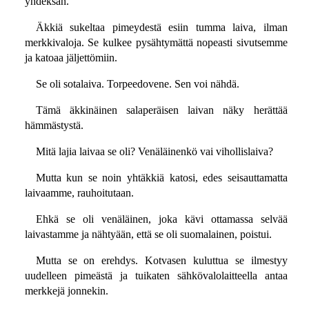
yhdeksän.
Äkkiä sukeltaa pimeydestä esiin tumma laiva, ilman
merkkivaloja. Se kulkee pysähtymättä nopeasti sivutsemme
ja katoaa jäljettömiin.
Se oli sotalaiva. Torpeedovene. Sen voi nähdä.
Tämä äkkinäinen salaperäisen laivan näky herättää
hämmästystä.
Mitä lajia laivaa se oli? Venäläinenkö vai vihollislaiva?
Mutta kun se noin yhtäkkiä katosi, edes seisauttamatta
laivaamme, rauhoitutaan.
Ehkä se oli venäläinen, joka kävi ottamassa selvää
laivastamme ja nähtyään, että se oli suomalainen, poistui.
Mutta se on erehdys. Kotvasen kuluttua se ilmestyy
uudelleen pimeästä ja tuikaten sähkövalolaitteella antaa
merkkejä jonnekin.