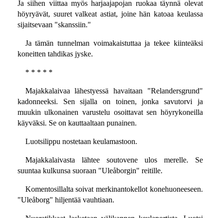
Ja siihen viittaa myös harjaajapojan ruokaa täynnä olevat
höyryävät, suuret valkeat astiat, joine hän katoaa keulassa
sijaitsevaan "skanssiin."
Ja tämän tunnelman voimakaistuttaa ja tekee kiinteäksi
koneitten tahdikas jyske.
* * * * *
Majakkalaivaa lähestyessä havaitaan "Relandersgrund"
kadonneeksi. Sen sijalla on toinen, jonka savutorvi ja
muukin ulkonainen varustelu osoittavat sen höyrykoneilla
käyväksi. Se on kauttaaltaan punainen.
Luotsilippu nostetaan keulamastoon.
Majakkalaivasta lähtee soutovene ulos merelle. Se
suuntaa kulkunsa suoraan "Uleåborgin" reitille.
Komentosillalta soivat merkinantokellot konehuoneeseen.
"Uleåborg" hiljentää vauhtiaan.