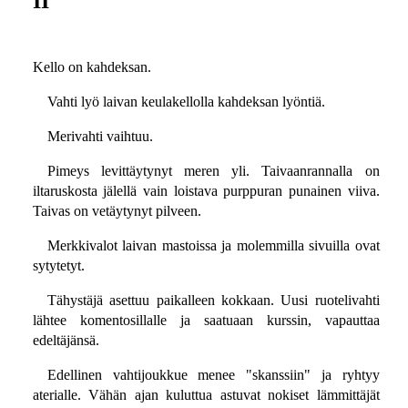
II
Kello on kahdeksan.
Vahti lyö laivan keulakellolla kahdeksan lyöntiä.
Merivahti vaihtuu.
Pimeys levittäytynyt meren yli. Taivaanrannalla on
iltaruskosta jälellä vain loistava purppuran punainen viiva.
Taivas on vetäytynyt pilveen.
Merkkivalot laivan mastoissa ja molemmilla sivuilla ovat
sytytetyt.
Tähystäjä asettuu paikalleen kokkaan. Uusi ruotelivahti
lähtee komentosillalle ja saatuaan kurssin, vapauttaa
edeltäjänsä.
Edellinen vahtijoukkue menee "skanssiin" ja ryhtyy
aterialle. Vähän ajan kuluttua astuvat nokiset lämmittäjät