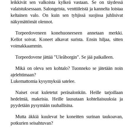
leikkivät sen valkoista kylkeä vastaan. Se on täydessä
valaistuksessaan. Salongeista, venttiileistä ja kannelta loistaa
keltainen valo. On kuin sen tyhjissä suojissa juhlisivat
näkymättömät olennot.
Torpeedoveneen konehuoneeseen annetaan merkki.
Kellot soivat. Koneet alkavat surista. Ensin hiljaa, sitten
voimakkaammin.
Torpeedovene jättää "Uleåborgin". Se jää paikalleen.
Mikä on oleva sen kohtalo? Tuonneko se jätetään noin
ajelehtimaan?
Lukemattomia kysymyksiä satelee.
Naiset ovat kuletetut peräsalonkiin. Heille tarjoillaan
hedelmiä, makeisia. Heille lausutaan kohteliaisuuksia ja
pyydetään pysymään rauhallisina.
Mutta äkkiä kuulevat he koneitten surinan taukoavan,
potkurien seisahtuvan?