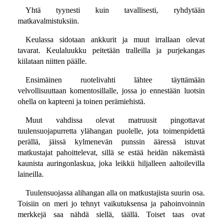
Yhtä tyynesti kuin tavallisesti, ryhdytään
matkavalmistuksiin.
Keulassa sidotaan ankkurit ja muut irrallaan olevat
tavarat. Keulaluukku peitetään tralleilla ja purjekangas
kiilataan niitten päälle.
Ensimäinen ruotelivahti lähtee täyttämään
velvollisuuttaan komentosillalle, jossa jo ennestään luotsin
ohella on kapteeni ja toinen perämiehistä.
Muut vahdissa olevat matruusit pingottavat
tuulensuojapurretta ylähangan puolelle, jota toimenpidettä
perällä, jäissä kylmenevän punssin ääressä istuvat
matkustajat pahoittelevat, sillä se estää heidän näkemästä
kaunista auringonlaskua, joka leikkii hiljalleen aaltoilevilla
laineilla.
Tuulensuojassa alihangan alla on matkustajista suurin osa.
Toisiin on meri jo tehnyt vaikutuksensa ja pahoinvoinnin
merkkejä saa nähdä siellä, täällä. Toiset taas ovat