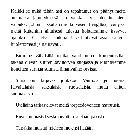
Kaikki se mikä tähän asti on tapahtunut on pitänyt meitä
ankarassa jännityksessä. Ja vaikka nyt tuleekin pieni
väliaika, jolloin uskallamme kotvasen hengittää, väijyvät
meitä kuitenkin alituisesti tulevaa kohtaloamme kysyvät
ajatukset. Ei tietysti kaikkia. Useat ottavat asian sangen
huolettomasti ja nauravat…
Istumme vähäisillä matkatavaroillamme komentosillan
takana olevan suuren savutorven suojassa ja kuuntelemme
koneitten surinaa suurista ilmanvaihtotorvista.
Siinä on kirjavaa joukkoa. Vanhoja ja nuoria.
Itävaltalaisia, saksalaisia, ruotsalaisia, mutta eniten
suomalaisia.
Uteliaina tarkastelevat meitä torpeedoveneen matruusit.
Ensi hämmästyksestä toivuttua, aletaan pakista.
Tupakka muistui mieleemme ensi hätään.