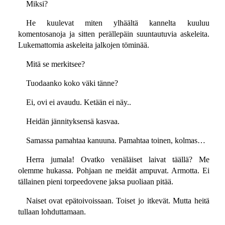
Miksi?
He kuulevat miten ylhäältä kannelta kuuluu
komentosanoja ja sitten perällepäin suuntautuvia askeleita.
Lukemattomia askeleita jalkojen töminää.
Mitä se merkitsee?
Tuodaanko koko väki tänne?
Ei, ovi ei avaudu. Ketään ei näy..
Heidän jännityksensä kasvaa.
Samassa pamahtaa kanuuna. Pamahtaa toinen, kolmas…
Herra jumala! Ovatko venäläiset laivat täällä? Me
olemme hukassa. Pohjaan ne meidät ampuvat. Armotta. Ei
tällainen pieni torpeedovene jaksa puoliaan pitää.
Naiset ovat epätoivoissaan. Toiset jo itkevät. Mutta heitä
tullaan lohduttamaan.