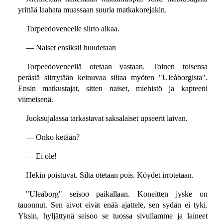
yrittää laahata muassaan suuria matkakorejakin.
Torpeedoveneelle siirto alkaa.
— Naiset ensiksi! huudetaan
Torpeedoveneellä otetaan vastaan. Toinen toisensa
perästä siirrytään keinuvaa siltaa myöten "Uleåborgista".
Ensin matkustajat, sitten naiset, miehistö ja kapteeni
viimeisenä.
Juoksujalassa tarkastavat saksalaiset upseerit laivan.
— Onko ketään?
— Ei ole!
Hekin poistuvat. Silta otetaan pois. Köydet irrotetaan.
"Uleåborg" seisoo paikallaan. Koneitten jyske on
tauonnut. Sen aivot eivät enää ajattele, sen sydän ei tyki.
Yksin, hyljättynä seisoo se tuossa sivullamme ja laineet