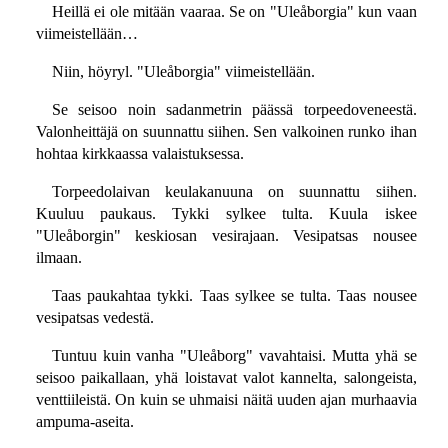
Heillä ei ole mitään vaaraa. Se on "Uleåborgia" kun vaan
viimeistellään…
Niin, höyryl. "Uleåborgia" viimeistellään.
Se seisoo noin sadanmetrin päässä torpeedoveneestä.
Valonheittäjä on suunnattu siihen. Sen valkoinen runko ihan
hohtaa kirkkaassa valaistuksessa.
Torpeedolaivan keulakanuuna on suunnattu siihen.
Kuuluu paukaus. Tykki sylkee tulta. Kuula iskee
"Uleåborgin" keskiosan vesirajaan. Vesipatsas nousee
ilmaan.
Taas paukahtaa tykki. Taas sylkee se tulta. Taas nousee
vesipatsas vedestä.
Tuntuu kuin vanha "Uleåborg" vavahtaisi. Mutta yhä se
seisoo paikallaan, yhä loistavat valot kannelta, salongeista,
venttiileistä. On kuin se uhmaisi näitä uuden ajan murhaavia
ampuma-aseita.