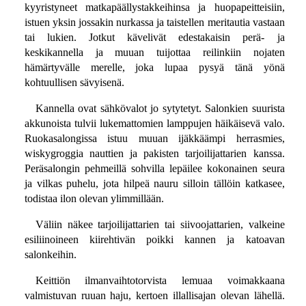
kyyristyneet matkapäällystakkeihinsa ja huopapeitteisiin,
istuen yksin jossakin nurkassa ja taistellen meritautia vastaan
tai lukien. Jotkut kävelivät edestakaisin perä- ja
keskikannella ja muuan tuijottaa reilinkiin nojaten
hämärtyvälle merelle, joka lupaa pysyä tänä yönä
kohtuullisen sävyisenä.
Kannella ovat sähkövalot jo sytytetyt. Salonkien suurista
akkunoista tulvii lukemattomien lamppujen häikäisevä valo.
Ruokasalongissa istuu muuan ijäkkäämpi herrasmies,
wiskygroggia nauttien ja pakisten tarjoilijattarien kanssa.
Peräsalongin pehmeillä sohvilla lepäilee kokonainen seura
ja vilkas puhelu, jota hilpeä nauru silloin tällöin katkasee,
todistaa ilon olevan ylimmillään.
Väliin näkee tarjoilijattarien tai siivoojattarien, valkeine
esiliinoineen kiirehtivän poikki kannen ja katoavan
salonkeihin.
Keittiön ilmanvaihtotorvista lemuaa voimakkaana
valmistuvan ruuan haju, kertoen illallisajan olevan lähellä.