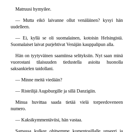
Matruusi hymyilee.
— Mutta eikö laivanne ollut venäläinen? kysyi hän
uudelleen.
— Ei, kyllä se oli suomalainen, kotoisin Helsingistä.
Suomalaiset laivat purjehtivat Venäjän kauppalipun alla.
Hän on tyytyväinen saamiinsa selityksiin. Nyt saan minä
vuorostani tilaisuuden tiedustella asioita huonolla
saksankielen taidollani.
— Minne meitä viedään?
— Risteilijä Augsburgille ja sillä Danzigiin.
Minua huvittaa saada tietää vielä torpeedoveneen
numero.
— Kaksikymmentäviisi, hän vastaa.
Samassa kulkee ohitsemme komentosillalle upseeri ja