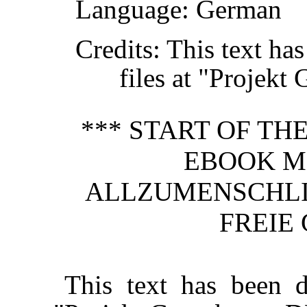
Language
: German
Credits
: This text h
files at "Projekt
*** START OF T
EBOOK M
ALLZUMENSCHLI
FREIE 
This text has been 