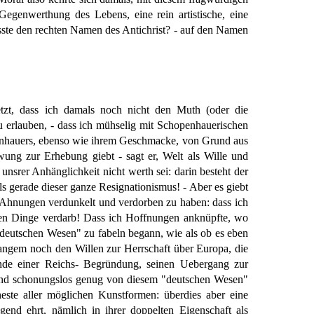
Gegenwerthung des Lebens, eine rein artistische, eine
wüsste den rechten Namen des Antichrist? - auf den Namen
tzt, dass ich damals noch nicht den Muth (oder die
 erlauben, - dass ich mühselig mit Schopenhauerischen
nhauers, ebenso wie ihrem Geschmacke, von Grund aus
ng zur Erhebung giebt - sagt er, Welt als Wille und
unsrer Anhänglichkeit nicht werth sei: darin besteht der
ls gerade dieser ganze Resignationismus! - Aber es giebt
 Ahnungen verdunkelt und verdorben zu haben: dass ich
ten Dinge verdarb! Dass ich Hoffnungen anknüpfte, wo
"deutschen Wesen" zu fabeln begann, wie als ob es eben
 Langem noch den Willen zur Herrschaft über Europa, die
ande einer Reichs- Begründung, seinen Uebergang zur
 und schonungslos genug von diesem "deutschen Wesen"
este aller möglichen Kunstformen: überdies aber eine
gend ehrt, nämlich in ihrer doppelten Eigenschaft als