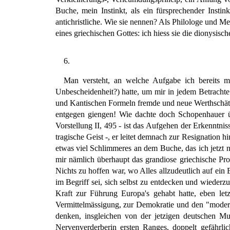
Buche, mein Instinkt, als ein fürsprechender Insti
antichristliche. Wie sie nennen? Als Philologe und Me
eines griechischen Gottes: ich hiess sie die dionysische
6.
Man versteht, an welche Aufgabe ich bereits 
Unbescheidenheit?) hatte, um mir in jedem Betracht
und Kantischen Formeln fremde und neue Werthschä
entgegen giengen! Wie dachte doch Schopenhauer ü
Vorstellung II, 495 - ist das Aufgehen der Erkenntnis
tragische Geist -, er leitet demnach zur Resignation 
etwas viel Schlimmeres an dem Buche, das ich jetzt
mir nämlich überhaupt das grandiose griechische P
Nichts zu hoffen war, wo Alles allzudeutlich auf ei
im Begriff sei, sich selbst zu entdecken und wiederz
Kraft zur Führung Europa's gehabt hatte, eben le
Vermittelmässigung, zur Demokratie und den "moder
denken, insgleichen von der jetzigen deutschen Mu
Nervenverderberin ersten Ranges, doppelt gefährlic