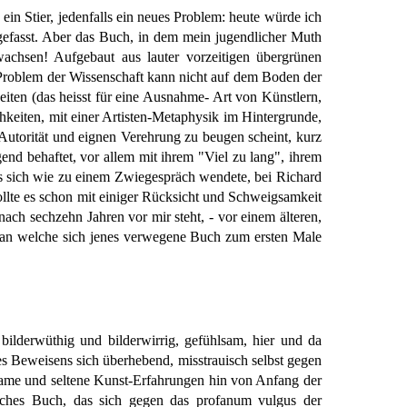
in Stier, jedenfalls ein neues Problem: heute würde ich
 gefasst. Aber das Buch, in dem mein jugendlicher Muth
chsen! Aufgebaut aus lauter vorzeitigen übergrünen
s Problem der Wissenschaft kann nicht auf dem Boden der
eiten (das heisst für eine Ausnahme- Art von Künstlern,
eiten, mit einer Artisten-Metaphysik im Hintergrunde,
Autorität und eignen Verehrung zu beugen scheint, kurz
end behaftet, vor allem mit ihrem "Viel zu lang", ihrem
 es sich wie zu einem Zwiegespräch wendete, bei Richard
ollte es schon mit einiger Rücksicht und Schweigsamkeit
nach sechzehn Jahren vor mir steht, - vor einem älteren,
, an welche sich jenes verwegene Buch zum ersten Male
 bilderwüthig und bilderwirrig, gefühlsam, hier und da
s Beweisens sich überhebend, misstrauisch selbst gegen
nsame und seltene Kunst-Erfahrungen hin von Anfang der
sches Buch, das sich gegen das profanum vulgus der