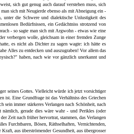
eist, sich gut genug auch darauf verstehen muss, sich
d man sich mit Neugierde ebenso als mit Abneigung ein -
, unter die Schwere und dialektische Unlustigkeit des
amenlosen Bedürfnissen, ein Gedächtniss strotzend von
rach - so sagte man sich mit Argwohn - etwas wie eine
 oder verbergen wolle, gleichsam in einer fremden Zunge
atte, es nicht als Dichter zu sagen wagte: ich hätte es
inahe Alles zu entdecken und auszugraben! Vor allem das
onysisch?" haben, nach wie vor gänzlich unerkannt und
r seines Gottes. Vielleicht würde ich jetzt vorsichtiger
 ist. Eine Grundfrage ist das Verhältniss des Griechen
lich sein immer stärkeres Verlangen nach Schönheit, nach
t nämlich, gerade dies wäre wahr - und Perikles (oder
der Zeit nach früher hervortrat, stammen, das Verlangen
les Furchtbaren, Bösen, Räthselhaften, Vernichtenden,
 Kraft, aus überströmender Gesundheit, aus übergrosser