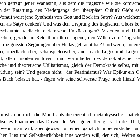
ch gefragt, jener Wahnsinn, aus dem die tragische wie die komisc
der Entartung, des Niedergangs, der überspäten Cultur? Giebt es v
orauf weist jene Synthesis von Gott und Bock im Satyr? Aus welchem 
als Satyr denken? Und was den Ursprung des tragischen Chors betrif
erschäumte, vielleicht endemische Entzückungen? Visionen und Hal
echen, gerade im Reichthum ihrer Jugend, den Willen zum Tragisch
r die grössten Segnungen über Hellas gebracht hat? Und wenn, anderer
, oberflächlicher, schauspielerischer, auch nach Logik und Logisir
cht, allen "modernen Ideen" und Vorurtheilen des demokratischen
he und theoretische Utilitarismus, gleich der Demokratie selbst, mit
üdung sein? Und gerade nicht - der Pessimismus? War Epikur ein Opti
 Buch belastet hat, - fügen wir seine schwerste Frage noch hinzu! W
st - und nicht die Moral - als die eigentlich metaphysische Thätigke
etisches Phänomen das Dasein der Welt gerechtfertigt ist. In der Tha
", wenn man will, aber gewiss nur einen gänzlich unbedenklichen u
hen Lust und Selbstherrlichkeit inne werden will, der sich, Welten 