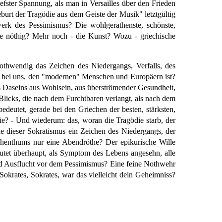
iefster Spannung, als man in Versailles über den Frieden
urt der Tragödie aus dem Geiste der Musik" letztgültig
erk des Pessimismus? Die wohlgerathenste, schönste,
die nöthig? Mehr noch - die Kunst? Wozu - griechische
othwendig das Zeichen des Niedergangs, Verfalls, des
h, bei uns, den "modernen" Menschen und Europäern ist?
es Daseins aus Wohlsein, aus überströmender Gesundheit,
n Blicks, die nach dem Furchtbaren verlangt, als nach dem
deutet, gerade bei den Griechen der besten, stärksten,
e? - Und wiederum: das, woran die Tragödie starb, der
e dieser Sokratismus ein Zeichen des Niedergangs, der
echenthums nur eine Abendröthe? Der epikurische Wille
utet überhaupt, als Symptom des Lebens angesehn, alle
und Ausflucht vor dem Pessimismus? Eine feine Nothwehr
okrates, Sokrates, war das vielleicht dein Geheimniss?