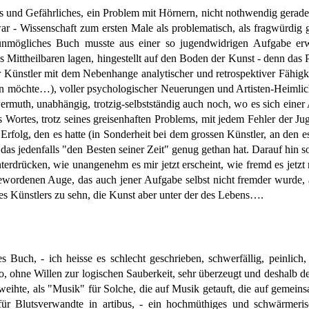
 und Gefährliches, ein Problem mit Hörnern, nicht nothwendig gerade e
war - Wissenschaft zum ersten Male als problematisch, als fragwürdig
unmögliches Buch musste aus einer so jugendwidrigen Aufgabe erwa
des Mittheilbaren lagen, hingestellt auf den Boden der Kunst - denn da
r Künstler mit dem Nebenhange analytischer und retrospektiver Fähigk
 möchte…), voller psychologischer Neuerungen und Artisten-Heimlichk
uth, unabhängig, trotzig-selbstständig auch noch, wo es sich einer 
Wortes, trotz seines greisenhaften Problems, mit jedem Fehler der Jug
 Erfolg, den es hatte (in Sonderheit bei dem grossen Künstler, an den
das jedenfalls "den Besten seiner Zeit" genug gethan hat. Darauf hin s
terdrücken, wie unangenehm es mir jetzt erscheint, wie fremd es jetzt 
ewordenen Auge, das auch jener Aufgabe selbst nicht fremder wurde
des Künstlers zu sehn, die Kunst aber unter der des Lebens….
 Buch, - ich heisse es schlecht geschrieben, schwerfällig, peinlich,
, ohne Willen zur logischen Sauberkeit, sehr überzeugt und deshalb de
eweihte, als "Musik" für Solche, die auf Musik getauft, die auf gemei
für Blutsverwandte in artibus, - ein hochmüthiges und schwärmeri