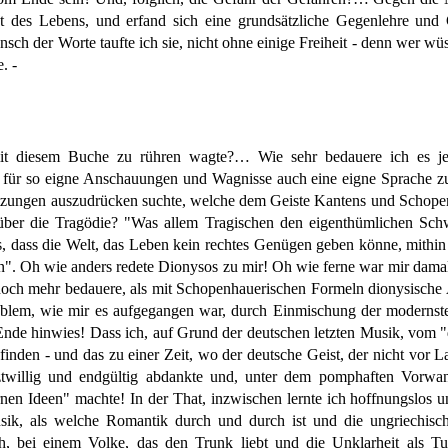
nkt des Lebens, und erfand sich eine grundsätzliche Gegenlehre und 
nsch der Worte taufte ich sie, nicht ohne einige Freiheit - denn wer 
. -
mit diesem Buche zu rühren wagte?… Wie sehr bedauere ich es je
e für so eigne Anschauungen und Wagnisse auch eine eigne Sprache zu
tzungen auszudrücken suchte, welche dem Geiste Kantens und Schope
ber die Tragödie? "Was allem Tragischen den eigenthümlichen Schwu
s, dass die Welt, das Leben kein rechtes Genügen geben könne, mithin 
hin". Oh wie anders redete Dionysos zu mir! Oh wie ferne war mir dama
 noch mehr bedauere, als mit Schopenhauerischen Formeln dionysische
roblem, wie mir es aufgegangen war, durch Einmischung der moderns
n Ende hinwies! Dass ich, auf Grund der deutschen letzten Musik, vom 
ufinden - und das zu einer Zeit, wo der deutsche Geist, der nicht vor
tztwillig und endgültig abdankte und, unter dem pomphaften Vorw
nen Ideen" machte! In der That, inzwischen lernte ich hoffnungslos
sik, als welche Romantik durch und durch ist und die ungriechisch
h, bei einem Volke, das den Trunk liebt und die Unklarheit als Tu