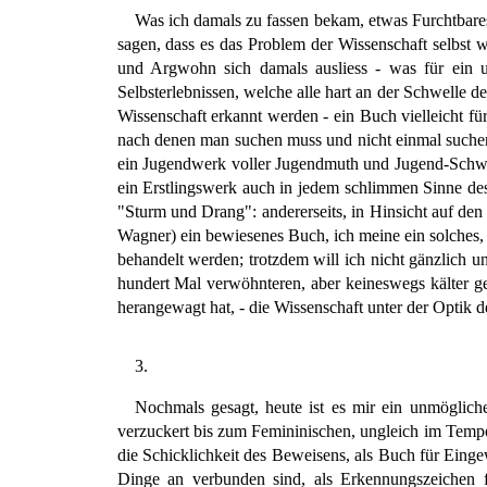
Was ich damals zu fassen bekam, etwas Furchtbares
sagen, dass es das Problem der Wissenschaft selbst 
und Argwohn sich damals ausliess - was für ein 
Selbsterlebnissen, welche alle hart an der Schwelle 
Wissenschaft erkannt werden - ein Buch vielleicht fü
nach denen man suchen muss und nicht einmal suchen
ein Jugendwerk voller Jugendmuth und Jugend-Schwerm
ein Erstlingswerk auch in jedem schlimmen Sinne des 
"Sturm und Drang": andererseits, in Hinsicht auf den
Wagner) ein bewiesenes Buch, ich meine ein solches, 
behandelt werden; trotzdem will ich nicht gänzlich un
hundert Mal verwöhnteren, aber keineswegs kälter g
herangewagt hat, - die Wissenschaft unter der Optik 
3.
Nochmals gesagt, heute ist es mir ein unmögliches
verzuckert bis zum Femininischen, ungleich im Tempo
die Schicklichkeit des Beweisens, als Buch für Eing
Dinge an verbunden sind, als Erkennungszeichen 