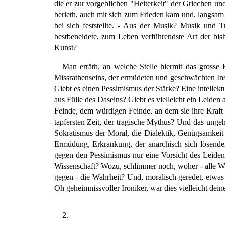
die er zur vorgeblichen "Heiterkeit" der Griechen und
berieth, auch mit sich zum Frieden kam und, langsam
bei sich feststellte. - Aus der Musik? Musik und
bestbeneidete, zum Leben verführendste Art der bis
Kunst?
Man erräth, an welche Stelle hiermit das grosse
Missrathenseins, der ermüdeten und geschwächten Ins
Giebt es einen Pessimismus der Stärke? Eine intellek
aus Fülle des Daseins? Giebt es vielleicht ein Leiden
Feinde, dem würdigen Feinde, an dem sie ihre Kraft 
tapfersten Zeit, der tragische Mythus? Und das ung
Sokratismus der Moral, die Dialektik, Genügsamkeit
Ermüdung, Erkrankung, der anarchisch sich lösenden
gegen den Pessimismus nur eine Vorsicht des Leiden
Wissenschaft? Wozu, schlimmer noch, woher - alle Wi
gegen - die Wahrheit? Und, moralisch geredet, etwas
Oh geheimnissvoller Ironiker, war dies vielleicht deine 
2.