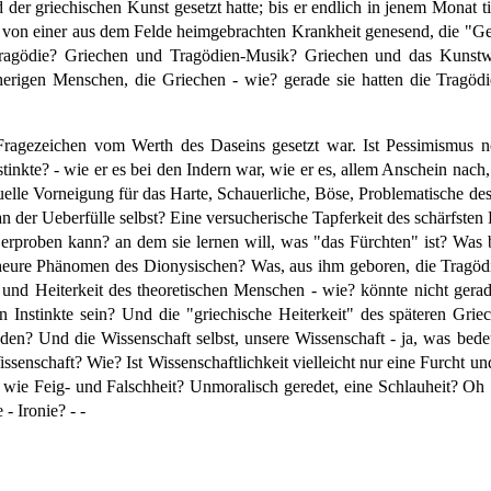
 der griechischen Kunst gesetzt hatte; bis er endlich in jenem Monat t
 von einer aus dem Felde heimgebrachten Krankheit genesend, die "Geb
 Tragödie? Griechen und Tragödien-Musik? Griechen und das Kunstw
herigen Menschen, die Griechen - wie? gerade sie hatten die Tragö
 Fragezeichen vom Werth des Daseins gesetzt war. Ist Pessimismus n
tinkte? - wie er es bei den Indern war, wie er es, allem Anschein nac
tuelle Vorneigung für das Harte, Schauerliche, Böse, Problematische d
 an der Ueberfülle selbst? Eine versucherische Tapferkeit des schärfste
erproben kann? an dem sie lernen will, was "das Fürchten" ist? Was be
eheure Phänomen des Dionysischen? Was, aus ihm geboren, die Tragödi
 und Heiterkeit des theoretischen Menschen - wie? könnte nicht gerad
 Instinkte sein? Und die "griechische Heiterkeit" des späteren Gri
den? Und die Wissenschaft selbst, unsere Wissenschaft - ja, was bede
ssenschaft? Wie? Ist Wissenschaftlichkeit vielleicht nur eine Furcht 
 wie Feig- und Falschheit? Unmoralisch geredet, eine Schlauheit? Oh S
- Ironie? - -