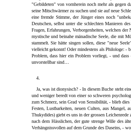
"Gebildeten" von vornherein noch mehr als gegen da
seine Mitschwärmer zu suchen und sie auf neue Schlei
eine fremde Stimme, der Jünger eines noch "unbekan
Deutschen, selbst unter die schlechten Manieren de
Fragen, Erfahrungen, Verborgenheiten, welchen der 
mystische und beinahe mänadische Seele, die mit Mühs
stammelt. Sie hätte singen sollen, diese "neue Seele
vielleicht gekonnt! Oder mindestens als Philologe: -
Problem, dass hier ein Problem vorliegt, - und das
unvorstellbar sind…
4.
Ja, was ist dionysisch? - In diesem Buche steht ein
und weniger beredt von einer so schweren psychologi
zum Schmerz, sein Grad von Sensibilität, - blieb dies
Festen, Lustbarkeiten, neuen Culten, aus Mangel, a
Thukydides) giebt es uns in der grossen Leichenrede 
nach dem Hässlichen, der gute strenge Wille des äl
Verhängnissvollen auf dem Grunde des Daseins, - woh