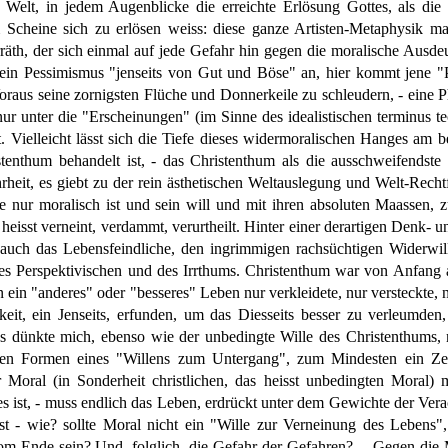
 Welt, in jedem Augenblicke die erreichte Erlösung Gottes, als di
m Scheine sich zu erlösen weiss: diese ganze Artisten-Metaphysik ma
verräth, der sich einmal auf jede Gefahr hin gegen die moralische Au
e, ein Pessimismus "jenseits von Gut und Böse" an, hier kommt jene 
aus seine zornigsten Flüche und Donnerkeile zu schleudern, - eine Phi
ur unter die "Erscheinungen" (im Sinne des idealistischen terminus t
Vielleicht lässt sich die Tiefe dieses widermoralischen Hanges am
nthum behandelt ist, - das Christenthum als die ausschweifendste
it, es giebt zu der rein ästhetischen Weltauslegung und Welt-Rechtf
he nur moralisch ist und sein will und mit ihren absoluten Maassen, z
 heisst verneint, verdammt, verurtheilt. Hinter einer derartigen Denk-
r auch das Lebensfeindliche, den ingrimmigen rachsüchtigen Widerwil
s Perspektivischen und des Irrthums. Christenthum war von Anfang 
in "anderes" oder "besseres" Leben nur verkleidete, nur versteckte, nu
keit, ein Jenseits, erfunden, um das Diesseits besser zu verleumden,
s dünkte mich, ebenso wie der unbedingte Wille des Christenthums, 
chen Formen eines "Willens zum Untergang", zum Mindesten ein Zeic
Moral (in Sonderheit christlichen, das heisst unbedingten Moral)
 ist, - muss endlich das Leben, erdrückt unter dem Gewichte der Ver
 - wie? sollte Moral nicht ein "Wille zur Verneinung des Lebens", ei
om Ende sein? Und, folglich, die Gefahr der Gefahren?… Gegen die M