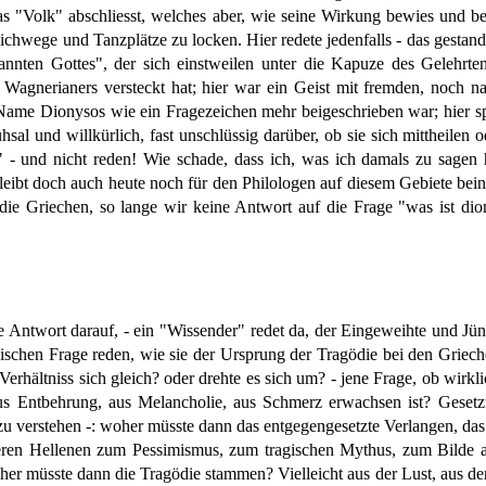
s "Volk" abschliesst, welches aber, wie seine Wirkung bewies und bew
chwege und Tanzplätze zu locken. Hier redete jedenfalls - das gestan
nten Gottes", der sich einstweilen unter die Kapuze des Gelehrten
s Wagnerianers versteckt hat; hier war ein Geist mit fremden, noch n
Name Dionysos wie ein Fragezeichen mehr beigeschrieben war; hier sp
al und willkürlich, fast unschlüssig darüber, ob sie sich mittheilen
" - und nicht reden! Wie schade, dass ich, was ich damals zu sagen h
 bleibt doch auch heute noch für den Philologen auf diesem Gebiete be
s die Griechen, so lange wir keine Antwort auf die Frage "was ist di
e Antwort darauf, - ein "Wissender" redet da, der Eingeweihte und Jünge
schen Frage reden, wie sie der Ursprung der Tragödie bei den Griechen
 Verhältniss sich gleich? oder drehte es sich um? - jene Frage, ob wirk
us Entbehrung, aus Melancholie, aus Schmerz erwachsen ist? Gesetz
zu verstehen -: woher müsste dann das entgegengesetzte Verlangen, das 
teren Hellenen zum Pessimismus, zum tragischen Mythus, zum Bilde al
er müsste dann die Tragödie stammen? Vielleicht aus der Lust, aus der