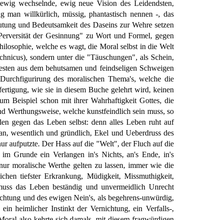
e ewig wechselnde, ewig neue Vision des Leidendsten,
g man willkürlich, müssig, phantastisch nennen -, das
sdeutung und Bedeutsamkeit des Daseins zur Wehre setzen
"Perversität der Gesinnung" zu Wort und Formel, gegen
losophie, welche es wagt, die Moral selbst in die Welt
echnicus), sondern unter die "Täuschungen", als Schein,
 besten aus dem behutsamen und feindseligen Schweigen
 Durchfigurirung des moralischen Thema's, welche die
ertigung, wie sie in diesem Buche gelehrt wird, keinen
um Beispiel schon mit ihrer Wahrhaftigkeit Gottes, die
 und Werthungsweise, welche kunstfeindlich sein muss, so
len gegen das Leben selbst: denn alles Leben ruht auf
an, wesentlich und gründlich, Ekel und Ueberdruss des
r aufputzte. Der Hass auf die "Welt", der Fluch auf die
 im Grunde ein Verlangen in's Nichts, an's Ende, in's
nur moralische Werthe gelten zu lassen, immer wie die
hen tiefster Erkrankung, Müdigkeit, Missmuthigkeit,
 muss das Leben beständig und unvermeidlich Unrecht
achtung und des ewigen Nein's, als begehrens-unwürdig,
n heimlicher Instinkt der Vernichtung, ein Verfalls-,
oral also kehrte sich damals, mit diesem fragwürdigen