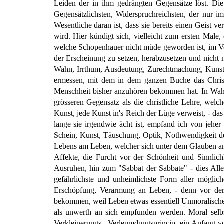
Leiden der in ihm gedrängten Gegensätze löst. Die
Gegensätzlichsten, Widerspruchreichsten, der nur i
Wesentliche daran ist, dass sie bereits einen Geist 
wird. Hier kündigt sich, vielleicht zum ersten Mal
welche Schopenhauer nicht müde geworden ist, im Vor
der Erscheinung zu setzen, herabzusetzen und nicht n
Wahn, Irrthum, Ausdeutung, Zurechtmachung, Kunst. 
ermessen, mit dem in dem ganzen Buche das Christe
Menschheit bisher anzuhören bekommen hat. In Wahrhe
grösseren Gegensatz als die christliche Lehre, welc
Kunst, jede Kunst in's Reich der Lüge verweist, - das
lange sie irgendwie ächt ist, empfand ich von jehe
Schein, Kunst, Täuschung, Optik, Nothwendigkeit de
Lebens am Leben, welcher sich unter dem Glauben an e
Affekte, die Furcht vor der Schönheit und Sinnlich
Ausruhen, hin zum "Sabbat der Sabbate" - dies Alle
gefährlichste und unheimlichste Form aller mögli
Erschöpfung, Verarmung an Leben, - denn vor der 
bekommen, weil Leben etwas essentiell Unmoralisches
als unwerth an sich empfunden werden. Moral selbst
Verkleinerungs-, Verleumdungsprincip, ein Anfang v