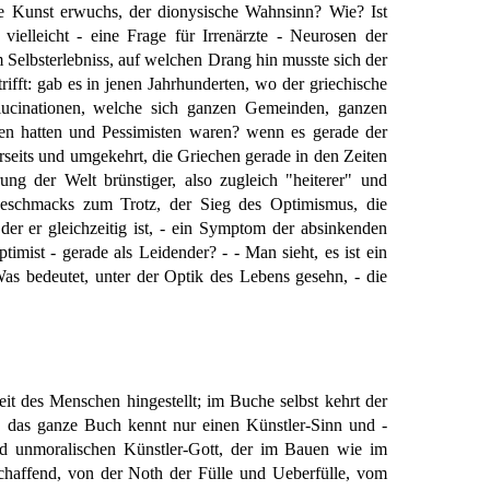
he Kunst erwuchs, der dionysische Wahnsinn? Wie? Ist
ielleicht - eine Frage für Irrenärzte - Neurosen der
Selbsterlebniss, auf welchen Drang hin musste sich der
ft: gab es in jenen Jahrhunderten, wo der griechische
lucinationen, welche sich ganzen Gemeinden, ganzen
en hatten und Pessimisten waren? wenn es gerade der
seits und umgekehrt, die Griechen gerade in den Zeiten
ung der Welt brünstiger, also zugleich "heiterer" und
 Geschmacks zum Trotz, der Sieg des Optimismus, die
 der er gleichzeitig ist, - ein Symptom der absinkenden
mist - gerade als Leidender? - - Man sieht, es ist ein
as bedeutet, unter der Optik des Lebens gesehn, - die
it des Menschen hingestellt; im Buche selbst kehrt der
t, das ganze Buch kennt nur einen Künstler-Sinn und -
nd unmoralischen Künstler-Gott, der im Bauen wie im
schaffend, von der Noth der Fülle und Ueberfülle, vom