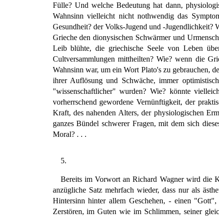
Fülle? Und welche Bedeutung hat dann, physiologis
Wahnsinn vielleicht nicht nothwendig das Symptom 
Gesundheit? der Volks-Jugend und -Jugendlichkeit? W
Grieche den dionysischen Schwärmer und Urmenschen 
Leib blühte, die griechische Seele von Leben üb
Cultversammlungen mittheilten? Wie? wenn die Gri
Wahnsinn war, um ein Wort Plato's zu gebrauchen, de
ihrer Auflösung und Schwäche, immer optimistischer
"wissenschaftlicher" wurden? Wie? könnte viellei
vorherrschend gewordene Vernünftigkeit, der praktisc
Kraft, des nahenden Alters, der physiologischen Erm
ganzes Bündel schwerer Fragen, mit dem sich dieses
Moral? . . .
5.
Bereits im Vorwort an Richard Wagner wird die Kun
anzügliche Satz mehrfach wieder, dass nur als ästh
Hintersinn hinter allem Geschehen, - einen "Gott
Zerstören, im Guten wie im Schlimmen, seiner gleic