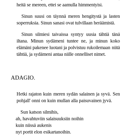
heitä se mereen, ettei se aamulla himmentyisi.
Sinun suusi on täynnä meren hengitystä ja lasten
soperruksia. Sinun sanasi ovat tulvillaan heräämistä.
Sinun silmiesi taivaissa syntyy uusia tähtiä tänä
iltana. Minun sydämeni tuntee ne, ja minun koko
elämäni pakenee luotani ja polvistuu rukoilemaan niitä
tähtiä, ja sydämeni antaa niille onnelliset nimet.
ADAGIO.
Hetki rajaton kuin meren sydän salainen ja syvä. Sen
pohjall' onni on kuin mullan alla paisuvainen jyvä.
Sun katson silmihis,
ah, havahtuviin salaisuuksiin noihin
kuin niissä aukenis
nyt portit elon esikartanoihin.