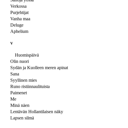
Verkossa
Purjehtijat
Vanha maa
Deluge
Aphelium
V
Huomispäivä
Olin nuori
Sydän ja Kuolleen meren apinat
Sana
Syyllinen mies
Runo ristiinnaulituista
Paimenet
Me
Minä näen
Lentävän Hollantilaisen näky
Lapsen silmä