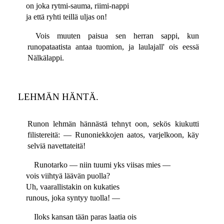
on joka rytmi-sauma, riimi-nappi
ja että ryhti teillä uljas on!
Vois muuten paisua sen herran sappi, kun
runopataatista antaa tuomion, ja laulajall' ois eessä
Nälkälappi.
LEHMÄN HÄNTÄ.
Runon lehmän hännästä tehnyt oon, sekös kiukutti
filistereitä: — Runoniekkojen aatos, varjelkoon, käy
selviä navettateitä!
Runotarko — niin tuumi yks viisas mies —
vois viihtyä läävän puolla?
Uh, vaarallistakin on kukaties
runous, joka syntyy tuolla! —
Iloks kansan tään paras laatia ois