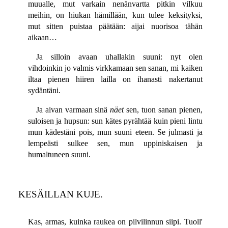
muualle, mut varkain nenänvartta pitkin vilkuu
meihin, on hiukan hämillään, kun tulee keksityksi,
mut sitten puistaa päätään: aijai nuorisoa tähän
aikaan…
Ja silloin avaan uhallakin suuni: nyt olen
vihdoinkin jo valmis virkkamaan sen sanan, mi kaiken
iltaa pienen hiiren lailla on ihanasti nakertanut
sydäntäni.
Ja aivan varmaan sinä
näet
sen, tuon sanan pienen,
suloisen ja hupsun: sun kätes pyrähtää kuin pieni lintu
mun kädestäni pois, mun suuni eteen. Se julmasti ja
lempeästi sulkee sen, mun uppiniskaisen ja
humaltuneen suuni.
KESÄILLAN KUJE.
Kas, armas, kuinka raukea on pilvilinnun siipi. Tuoll'