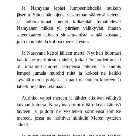
Ja Narayana lepäsi lumpeenlehdellä raukein
jäsenin. Sitten hän ojensi vasemman säärensä veteen.
Ja lukemattomat pienet kultakalat hypähtelevät
Narayanan nilkan yli piirtäen välkkyvän, ihanan
sateenkaaren taivaan sinisen-sinistä seinää vastaan,
joka ihan lähellä kohosi merestä esiin.
Ja Narayana katsoi jälleen merta. Nyt hän huomasi
kaikki ne merimiesten sielut, jotka hän huolettomasti
oli uhrannut nuoren lempensä tähden. Ja kaunis
lempeä jumala murehti niitä ja kokosi ne kaikki
syvältä meren pohjasta ja pani ne uuteen kuoreen ja
lähetti ne jälleen elämään.
Aurinko vajosi mereen ja tähdet alkoivat välkkyä
taivaan katossa. Narayana poimi niitä oikean kätensä
täyteen ja pudotti ne yksitellen sormiensa lomitse
mereen, jossa ne hohtivat niinkuin Meren tyttären
silmät.