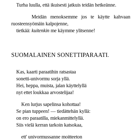
Turha luulla, että ikuisesti jatkuis teidän hetkeänne.
Meidän menoksemme jos te käytte kahvaan
ruosteensyömäin kalpojenne,
tietkää:
kuitenkin
me käymme ylitsenne!
SUOMALAINEN SONETTIPARAATI.
Kas, kaarti paraatihin ratsastaa
sonetti-univormu sorja yllä.
Hei, heppa, muista, jalan käyttelyllä
nyt ettet loukkaa arvostelijaa!
Ken lurjus sapelinsa kohottaa!
Se pian tuppeen! — tiedättehän kyllä:
on ero paraatilla, miekanmittelyllä.
Siis vielä kerran tarkoin katsokaa,
ett' univormussanne moitteeton