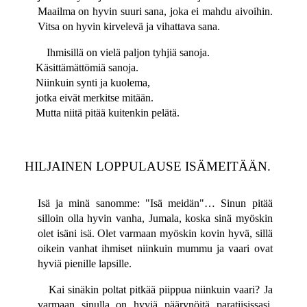
Maailma on hyvin suuri sana, joka ei mahdu aivoihin.
Vitsa on hyvin kirvelevä ja vihattava sana.
Ihmisillä on vielä paljon tyhjiä sanoja.
Käsittämättömiä sanoja.
Niinkuin synti ja kuolema,
jotka eivät merkitse mitään.
Mutta niitä pitää kuitenkin pelätä.
HILJAINEN LOPPULAUSE ISÄMEITÄÄN.
Isä ja minä sanomme: "Isä meidän"… Sinun pitää
silloin olla hyvin vanha, Jumala, koska sinä myöskin
olet isäni isä. Olet varmaan myöskin kovin hyvä, sillä
oikein vanhat ihmiset niinkuin mummu ja vaari ovat
hyviä pienille lapsille.
Kai sinäkin poltat pitkää piippua niinkuin vaari? Ja
varmaan sinulla on hyviä päärynöitä paratiisissasi.