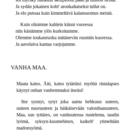
Ja sydän jokainen koht' aronkaltaiseksi tullut on.
Ja elo putoaa kuin kimmeltävä kalansuomus meistä.
Kuin olisimme kahlein kiinni vuoressa
niin käsiämme ylös kurkoitamme.
Olemme toukanruoka mätänevän ruumiin kuoressa.
Ja aavelaiva kantaa varjojamme.
VANHA MAA.
Maata katso, Äiti, katso tytärtäsi: myöhä rintalapses
käynyt onhan vanhemmaksi itseäsi!
Itse synnyt, sytyt joka aamu hehkuun uuteen,
uuteen nuoruuteen ja häikäisevään valonihanuuteen.
Maa, sun tyttäres, on vanhuutensa runtelema, taudin
lyömä, syksyn-kuumehinen, kaikelt' ytimeltään
madonsyömä.