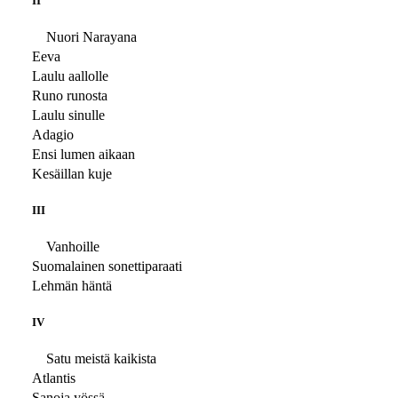
II
Nuori Narayana
Eeva
Laulu aallolle
Runo runosta
Laulu sinulle
Adagio
Ensi lumen aikaan
Kesäillan kuje
III
Vanhoille
Suomalainen sonettiparaati
Lehmän häntä
IV
Satu meistä kaikista
Atlantis
Sanoja yössä