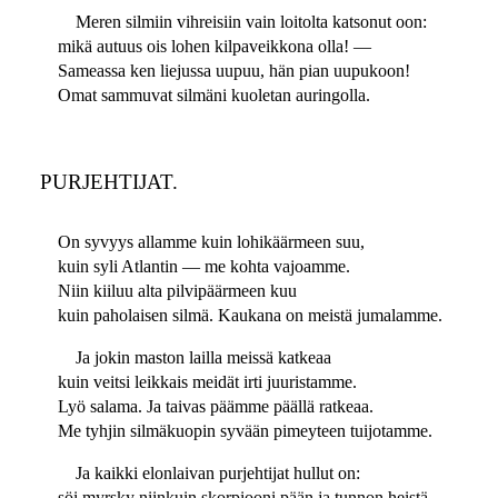
Meren silmiin vihreisiin vain loitolta katsonut oon:
mikä autuus ois lohen kilpaveikkona olla! —
Sameassa ken liejussa uupuu, hän pian uupukoon!
Omat sammuvat silmäni kuoletan auringolla.
PURJEHTIJAT.
On syvyys allamme kuin lohikäärmeen suu,
kuin syli Atlantin — me kohta vajoamme.
Niin kiiluu alta pilvipäärmeen kuu
kuin paholaisen silmä. Kaukana on meistä jumalamme.
Ja jokin maston lailla meissä katkeaa
kuin veitsi leikkais meidät irti juuristamme.
Lyö salama. Ja taivas päämme päällä ratkeaa.
Me tyhjin silmäkuopin syvään pimeyteen tuijotamme.
Ja kaikki elonlaivan purjehtijat hullut on:
söi myrsky niinkuin skorpiooni pään ja tunnon heistä.