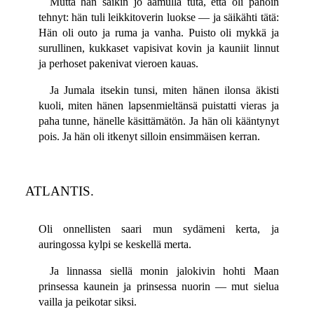
Mutta hän saikin jo aamulla tuta, että oli pahoin
tehnyt: hän tuli leikkitoverin luokse — ja säikähti tätä:
Hän oli outo ja ruma ja vanha. Puisto oli mykkä ja
surullinen, kukkaset vapisivat kovin ja kauniit linnut
ja perhoset pakenivat vieroen kauas.
Ja Jumala itsekin tunsi, miten hänen ilonsa äkisti
kuoli, miten hänen lapsenmieltänsä puistatti vieras ja
paha tunne, hänelle käsittämätön. Ja hän oli kääntynyt
pois. Ja hän oli itkenyt silloin ensimmäisen kerran.
ATLANTIS.
Oli onnellisten saari mun sydämeni kerta, ja
auringossa kylpi se keskellä merta.
Ja linnassa siellä monin jalokivin hohti Maan
prinsessa kaunein ja prinsessa nuorin — mut sielua
vailla ja peikotar siksi.