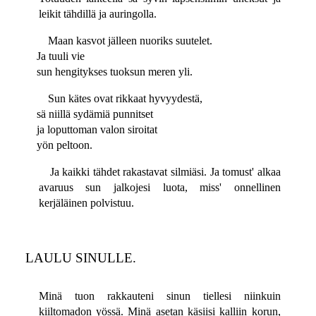
leikit tähdillä ja auringolla.
Maan kasvot jälleen nuoriks suutelet.
Ja tuuli vie
sun hengitykses tuoksun meren yli.
Sun kätes ovat rikkaat hyvyydestä,
sä niillä sydämiä punnitset
ja loputtoman valon siroitat
yön peltoon.
Ja kaikki tähdet rakastavat silmiäsi. Ja tomust' alkaa
avaruus sun jalkojesi luota, miss' onnellinen
kerjäläinen polvistuu.
LAULU SINULLE.
Minä tuon rakkauteni sinun tiellesi niinkuin
kiiltomadon yössä. Minä asetan käsiisi kalliin korun,