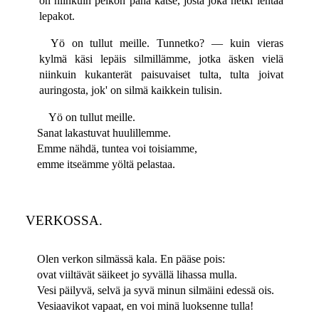
on niinkuin peikon paha katse, josta joka hetki lentää
lepakot.
Yö on tullut meille. Tunnetko? — kuin vieras
kylmä käsi lepäis silmillämme, jotka äsken vielä
niinkuin kukanterät paisuvaiset tulta, tulta joivat
auringosta, jok' on silmä kaikkein tulisin.
Yö on tullut meille.
Sanat lakastuvat huulillemme.
Emme nähdä, tuntea voi toisiamme,
emme itseämme yöltä pelastaa.
VERKOSSA.
Olen verkon silmässä kala. En pääse pois:
ovat viiltävät säikeet jo syvällä lihassa mulla.
Vesi päilyvä, selvä ja syvä minun silmäini edessä ois.
Vesiaavikot vapaat, en voi minä luoksenne tulla!