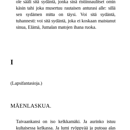
ole sääli sitä sydäntä, jonka sinä ristiinnaulitset omin
käsin tahi joka musertuu rautaisen anturasi alle: sillä
sen sydämen mitta on täysi. Voi sitä sydäntä,
tuhannesti: voi sitä sydäntä, joka ei koskaan maistanut
sinua, Elämä, Jumalan matojen ihana ruoka.
I
(Lapsifantasioja.)
MÄENLASKUA.
Taivaankansi on iso kelkkamäki. Ja aurinko istuu
kultaisessa kelkassa. Ja lumi ryöppyää ja putoaa alas