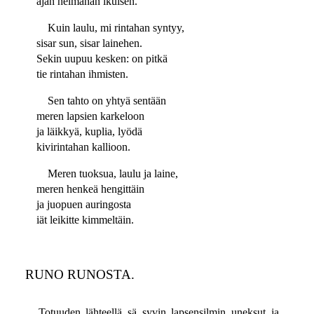
ajan helmahan ikuisen.
Kuin laulu, mi rintahan syntyy,
sisar sun, sisar lainehen.
Sekin uupuu kesken: on pitkä
tie rintahan ihmisten.
Sen tahto on yhtyä sentään
meren lapsien karkeloon
ja läikkyä, kuplia, lyödä
kivirintahan kallioon.
Meren tuoksua, laulu ja laine,
meren henkeä hengittäin
ja juopuen auringosta
iät leikitte kimmeltäin.
RUNO RUNOSTA.
Totuuden lähteellä sä syvin lapsensilmin uneksut ja