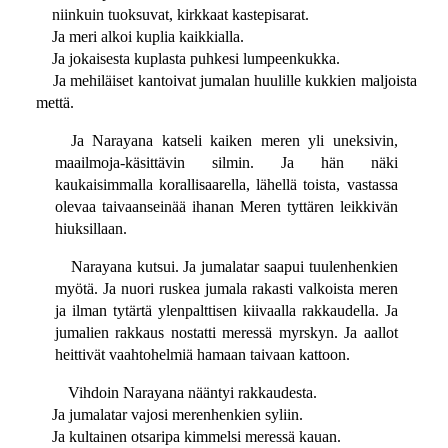
niinkuin tuoksuvat, kirkkaat kastepisarat.
Ja meri alkoi kuplia kaikkialla.
Ja jokaisesta kuplasta puhkesi lumpeenkukka.
Ja mehiläiset kantoivat jumalan huulille kukkien maljoista
mettä.
Ja Narayana katseli kaiken meren yli uneksivin,
maailmoja-käsittävin silmin. Ja hän näki
kaukaisimmalla korallisaarella, lähellä toista, vastassa
olevaa taivaanseinää ihanan Meren tyttären leikkivän
hiuksillaan.
Narayana kutsui. Ja jumalatar saapui tuulenhenkien
myötä. Ja nuori ruskea jumala rakasti valkoista meren
ja ilman tytärtä ylenpalttisen kiivaalla rakkaudella. Ja
jumalien rakkaus nostatti meressä myrskyn. Ja aallot
heittivät vaahtohelmiä hamaan taivaan kattoon.
Vihdoin Narayana nääntyi rakkaudesta.
Ja jumalatar vajosi merenhenkien syliin.
Ja kultainen otsaripa kimmelsi meressä kauan.