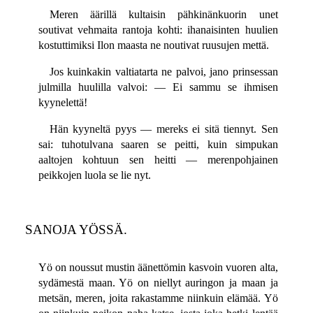
Meren äärillä kultaisin pähkinänkuorin unet
soutivat vehmaita rantoja kohti: ihanaisinten huulien
kostuttimiksi Ilon maasta ne noutivat ruusujen mettä.
Jos kuinkakin valtiatarta ne palvoi, jano prinsessan
julmilla huulilla valvoi: — Ei sammu se ihmisen
kyynelettä!
Hän kyyneltä pyys — mereks ei sitä tiennyt. Sen
sai: tuhotulvana saaren se peitti, kuin simpukan
aaltojen kohtuun sen heitti — merenpohjainen
peikkojen luola se lie nyt.
SANOJA YÖSSÄ.
Yö on noussut mustin äänettömin kasvoin vuoren alta,
sydämestä maan. Yö on niellyt auringon ja maan ja
metsän, meren, joita rakastamme niinkuin elämää. Yö