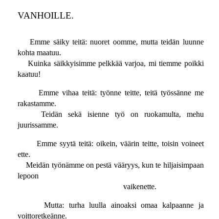
VANHOILLE.
Emme säiky teitä: nuoret oomme, mutta teidän luunne
kohta maatuu.
Kuinka säikkyisimme pelkkää varjoa, mi tiemme poikki
kaatuu!
Emme vihaa teitä: työnne teitte, teitä työssänne me
rakastamme.
Teidän sekä isienne työ on ruokamulta, mehu
juurissamme.
Emme syytä teitä: oikein, väärin teitte, toisin voineet
ette.
Meidän työnämme on pestä vääryys, kun te hiljaisimpaan
lepoon
vaikenette.
Mutta: turha luulla ainoaksi omaa kalpaanne ja
voittoretkeänne.