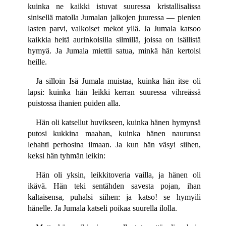
kuinka ne kaikki istuvat suuressa kristallisalissa
sinisellä matolla Jumalan jalkojen juuressa — pienien
lasten parvi, valkoiset mekot yllä. Ja Jumala katsoo
kaikkia heitä aurinkoisilla silmillä, joissa on isällistä
hymyä. Ja Jumala miettii satua, minkä hän kertoisi
heille.
Ja silloin Isä Jumala muistaa, kuinka hän itse oli
lapsi: kuinka hän leikki kerran suuressa vihreässä
puistossa ihanien puiden alla.
Hän oli katsellut huvikseen, kuinka hänen hymynsä
putosi kukkina maahan, kuinka hänen naurunsa
lehahti perhosina ilmaan. Ja kun hän väsyi siihen,
keksi hän tyhmän leikin:
Hän oli yksin, leikkitoveria vailla, ja hänen oli
ikävä. Hän teki sentähden savesta pojan, ihan
kaltaisensa, puhalsi siihen: ja katso! se hymyili
hänelle. Ja Jumala katseli poikaa suurella ilolla.