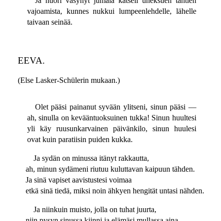
Ja nuori väsynyt jumala katseli uneksuen tähtien
vajoamista, kunnes nukkui lumpeenlehdelle, lähelle
taivaan seinää.
EEVA.
(Else Lasker-Schülerin mukaan.)
Olet pääsi painanut syvään ylitseni, sinun pääsi —
ah, sinulla on kevääntuoksuinen tukka! Sinun huultesi
yli käy ruusunkarvainen päivänkilo, sinun huulesi
ovat kuin paratiisin puiden kukka.
Ja sydän on minussa itänyt rakkautta,
ah, minun sydämeni riutuu kuluttavan kaipuun tähden.
Ja sinä vapiset aavistustesi voimaa
etkä sinä tiedä, miksi noin ähkyen hengität untasi nähden.
Ja niinkuin muisto, jolla on tuhat juurta,
niin pysyn sinussa kiinni ja elämäsi mullassa aina.