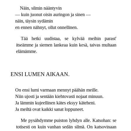
Näin, silmin nääntyvin
— kuin juonut oisin auringon ja sinen —
näin, täysin sydämin
en ennen nähnyt, ollut onnellinen.
Tää hetki uudistaa, se kylvää meihin parast'
itseämme ja siemen lankeaa kuin kesä, taivas multaan
elämämme.
ENSI LUMEN AIKAAN.
On ensi lumi varmaan mennyt päähän meille.
Niin ujosti ja sentään kiehtovasti nojaat minuun.
Ja lämmin kujeellinen kätes eksyy käteheni.
Ja meiltä ovat kaikki sanat loppuneet.
Me pysähdymme puiston lyhdyn alle. Katsohan: se
totisesti on kuin vanhan sedän silmä. On katsovinaan