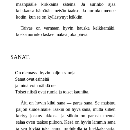
maanpäälle kirkkaina säteinä. Ja aurinko ajaa
kelkkansa hämärän metsän taakse. Ja aurinko menee
kotiin, kun se on kyllästynyt leikkiin.
Taivas on varmaan hyvin hauska kelkkamäki,
koska aurinko laskee mäkeä joka päivä.
SANAT.
On olemassa hyvin paljon sanoja.
Sanat ovat esineitä
ja minä voin nähdä ne.
Toiset niistä ovat rumia ja toiset kauniita.
Äiti on hyvin kiltti sana — paras sana. Se maistuu
paljon suudelmalle. Isäkin on hyvä sana, mutta siihen
kertyy joskus ukkosta ja silloin on parasta mennä
salaa oven taakse piiloon. Kesä on hyvin lämmin sana
ja sen löytää joka aamu ruohikolta ja hiekkakasasta.