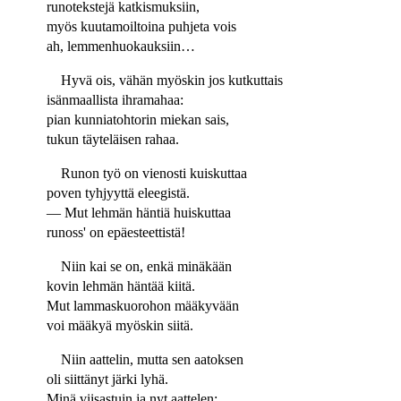
runotekstejä katkismuksiin,
myös kuutamoiltoina puhjeta vois
ah, lemmenhuokauksiin…
Hyvä ois, vähän myöskin jos kutkuttais
isänmaallista ihramahaa:
pian kunniatohtorin miekan sais,
tukun täyteläisen rahaa.
Runon työ on vienosti kuiskuttaa
poven tyhjyyttä eleegistä.
— Mut lehmän häntiä huiskuttaa
runoss' on epäesteettistä!
Niin kai se on, enkä minäkään
kovin lehmän häntää kiitä.
Mut lammaskuorohon määkyvään
voi määkyä myöskin siitä.
Niin aattelin, mutta sen aatoksen
oli siittänyt järki lyhä.
Minä viisastuin ja nyt aattelen: