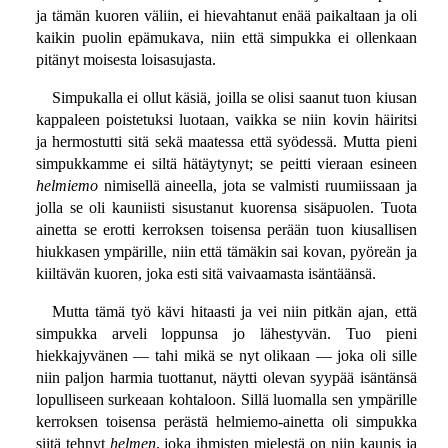
ja tämän kuoren väliin, ei hievahtanut enää paikaltaan ja oli
kaikin puolin epämukava, niin että simpukka ei ollenkaan
pitänyt moisesta loisasujasta.
Simpukalla ei ollut käsiä, joilla se olisi saanut tuon kiusan
kappaleen poistetuksi luotaan, vaikka se niin kovin häiritsi
ja hermostutti sitä sekä maatessa että syödessä. Mutta pieni
simpukkamme ei siltä hätäytynyt; se peitti vieraan esineen
helmiemo
nimisellä aineella, jota se valmisti ruumiissaan ja
jolla se oli kauniisti sisustanut kuorensa sisäpuolen. Tuota
ainetta se erotti kerroksen toisensa perään tuon kiusallisen
hiukkasen ympärille, niin että tämäkin sai kovan, pyöreän ja
kiiltävän kuoren, joka esti sitä vaivaamasta isäntäänsä.
Mutta tämä työ kävi hitaasti ja vei niin pitkän ajan, että
simpukka arveli loppunsa jo lähestyvän. Tuo pieni
hiekkajyvänen — tahi mikä se nyt olikaan — joka oli sille
niin paljon harmia tuottanut, näytti olevan syypää isäntänsä
lopulliseen surkeaan kohtaloon. Sillä luomalla sen ympärille
kerroksen toisensa perästä helmiemo-ainetta oli simpukka
siitä tehnyt
helmen
, joka ihmisten mielestä on niin kaunis ja