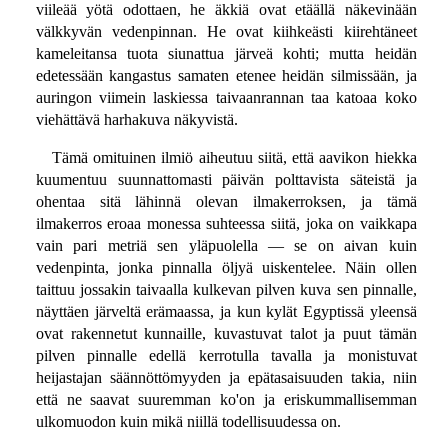
viileää yötä odottaen, he äkkiä ovat etäällä näkevinään
välkkyvän vedenpinnan. He ovat kiihkeästi kiirehtäneet
kameleitansa tuota siunattua järveä kohti; mutta heidän
edetessään kangastus samaten etenee heidän silmissään, ja
auringon viimein laskiessa taivaanrannan taa katoaa koko
viehättävä harhakuva näkyvistä.
Tämä omituinen ilmiö aiheutuu siitä, että aavikon hiekka
kuumentuu suunnattomasti päivän polttavista säteistä ja
ohentaa sitä lähinnä olevan ilmakerroksen, ja tämä
ilmakerros eroaa monessa suhteessa siitä, joka on vaikkapa
vain pari metriä sen yläpuolella — se on aivan kuin
vedenpinta, jonka pinnalla öljyä uiskentelee. Näin ollen
taittuu jossakin taivaalla kulkevan pilven kuva sen pinnalle,
näyttäen järveltä erämaassa, ja kun kylät Egyptissä yleensä
ovat rakennetut kunnaille, kuvastuvat talot ja puut tämän
pilven pinnalle edellä kerrotulla tavalla ja monistuvat
heijastajan säännöttömyyden ja epätasaisuuden takia, niin
että ne saavat suuremman ko'on ja eriskummallisemman
ulkomuodon kuin mikä niillä todellisuudessa on.