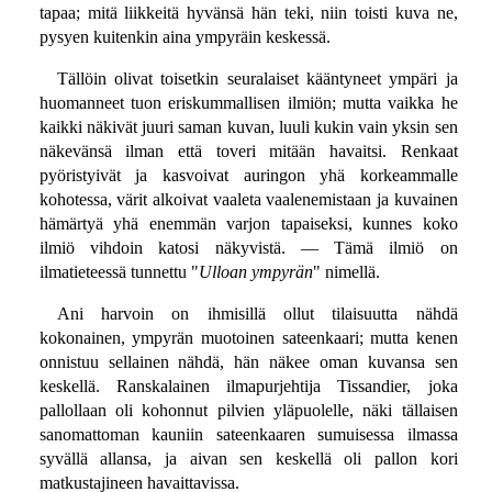
tapaa; mitä liikkeitä hyvänsä hän teki, niin toisti kuva ne,
pysyen kuitenkin aina ympyräin keskessä.
Tällöin olivat toisetkin seuralaiset kääntyneet ympäri ja
huomanneet tuon eriskummallisen ilmiön; mutta vaikka he
kaikki näkivät juuri saman kuvan, luuli kukin vain yksin sen
näkevänsä ilman että toveri mitään havaitsi. Renkaat
pyöristyivät ja kasvoivat auringon yhä korkeammalle
kohotessa, värit alkoivat vaaleta vaalenemistaan ja kuvainen
hämärtyä yhä enemmän varjon tapaiseksi, kunnes koko
ilmiö vihdoin katosi näkyvistä. — Tämä ilmiö on
ilmatieteessä tunnettu "
Ulloan ympyrän
" nimellä.
Ani harvoin on ihmisillä ollut tilaisuutta nähdä
kokonainen, ympyrän muotoinen sateenkaari; mutta kenen
onnistuu sellainen nähdä, hän näkee oman kuvansa sen
keskellä. Ranskalainen ilmapurjehtija Tissandier, joka
pallollaan oli kohonnut pilvien yläpuolelle, näki tällaisen
sanomattoman kauniin sateenkaaren sumuisessa ilmassa
syvällä allansa, ja aivan sen keskellä oli pallon kori
matkustajineen havaittavissa.