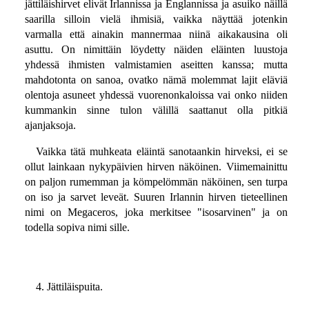
jättiläishirvet elivät Irlannissa ja Englannissa ja asuiko näillä
saarilla silloin vielä ihmisiä, vaikka näyttää jotenkin
varmalla että ainakin mannermaa niinä aikakausina oli
asuttu. On nimittäin löydetty näiden eläinten luustoja
yhdessä ihmisten valmistamien aseitten kanssa; mutta
mahdotonta on sanoa, ovatko nämä molemmat lajit eläviä
olentoja asuneet yhdessä vuorenonkaloissa vai onko niiden
kummankin sinne tulon välillä saattanut olla pitkiä
ajanjaksoja.
Vaikka tätä muhkeata eläintä sanotaankin hirveksi, ei se
ollut lainkaan nykypäivien hirven näköinen. Viimemainittu
on paljon rumemman ja kömpelömmän näköinen, sen turpa
on iso ja sarvet leveät. Suuren Irlannin hirven tieteellinen
nimi on Megaceros, joka merkitsee "isosarvinen" ja on
todella sopiva nimi sille.
4. Jättiläispuita.