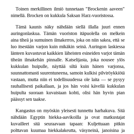
Toinen merkillinen ilmiö tunnetaan "Brockenin aaveen"
nimellä. Brocken on kukkula Saksan Harz-vuoristossa.
Tämä kaunis näky nähdään siellä illalla juuri ennen
auringonlaskua. Tämän vuoriston itäpuolella on melkein
aina tiheä ja sumuinen ilmakerros, joka on niin sakea, että se
luo itsestään varjon kuin mikäkin seinä. Auringon laskiessa
länteen kuvastuvat kaikkien läheisten esineiden varjot tämän
tiheän ilmakehän pinnalle. Katselijasta, joka nousee ylös
kukkulan huipulle, näyttää siltä kuin hänen varjonsa,
suunnattomasti suurentuneena, samoin kulkisi pilviröykkiötä
vastaan, mutta niin ei todellisuudessa ole laita — se pysyy
rauhallisesti paikallaan, ja jos hän voisi kävellä kukkulan
huipulta suoraan kuvaistaan kohti, olisi hän hyvin pian
päässyt sen taakse.
Kangastus on myöskin yleisesti tunnettu harhakuva. Sitä
nähdään Egyptin hiekka-aavikoilla ja ovat matkustajat
kuvailleet sitä seuraavaan tapaan: Kuljettuaan pitkin
polttavan kuumaa hiekkalakeutta, väsyneinä, janoisina ja