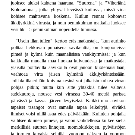
juoksee aluksi kahtena haarana, "Suurena" ja "Viheriänä
Koloradona", jotka yhtyvät leveässä kuilussa, missä virta
kohisee mahtavana koskena. Kuilun reunat kohoavat
äkkijyrkkinä virrasta, ja noin peninkulman matkalla juoksee
vesi liki 15 peninkulman nopeudella tunnissa.
"Usein illan tullen", kertoo eräs matkustaja, "kun aurinko
polttaa hehkuvan punaisena savikenttiä, on kanjooneissa
pimeä ja kylmä kuin maanalisissa vankityrmissä; ja kun
kaikkialla muualla maa huokaa kuivuudesta ja matkustajat
yläisillä polttavilla aavikoilla ovat janoon kuolemaisillaan,
vaahtoaa virta jäisen kylmänä äkkijyrkänteissään.
Joillakuilla erittäin kuivina kesinä voi jalkaisin kulkea virran
pohjaa pitkin; mutta kun sitte yhtäkkiä tulee valtavia
sadekuuroja, nousee vesi virrassa 30-40 metriä parissa
päivässä ja kasvaa järven levyiseksi. Kaikki nuo aavikon
tapaiset tasangot ovat samalla tapaa leikeltyjä, eivätkä
ihmiset voisi niillä asua edes päivääkään. Kuilujen pohjalla
vallitsee ikuinen pimeys, ja valon vaihdellessa kulkee siellä
merkillisiä suurten linnojen, tuomiokirkkojen, pylväistöjen
ja tornien kuvaisia seinillä, vuoroon näkyen ja vuoroon