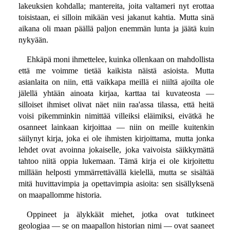
lakeuksien kohdalla; mantereita, joita valtameri nyt erottaa
toisistaan, ei silloin mikään vesi jakanut kahtia. Mutta sinä
aikana oli maan päällä paljon enemmän lunta ja jäätä kuin
nykyään.
Ehkäpä moni ihmettelee, kuinka ollenkaan on mahdollista
että me voimme tietää kaikista näistä asioista. Mutta
asianlaita on niin, että vaikkapa meillä ei niiltä ajoilta ole
jälellä yhtään ainoata kirjaa, karttaa tai kuvateosta —
silloiset ihmiset olivat näet niin raa'assa tilassa, että heitä
voisi pikemminkin nimittää villeiksi eläimiksi, eivätkä he
osanneet lainkaan kirjoittaa — niin on meille kuitenkin
säilynyt kirja, joka ei ole ihmisten kirjoittama, mutta jonka
lehdet ovat avoinna jokaiselle, joka vaivoista säikkymättä
tahtoo niitä oppia lukemaan. Tämä kirja ei ole kirjoitettu
millään helposti ymmärrettävällä kielellä, mutta se sisältää
mitä huvittavimpia ja opettavimpia asioita: sen sisällyksenä
on maapallomme historia.
Oppineet ja älykkäät miehet, jotka ovat tutkineet
geologiaa — se on maapallon historian nimi — ovat saaneet