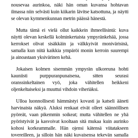
nousevaa aurinkoa, näki hän oman kuvansa hohtavan
ilmassa niin selvästi kuin kiikarin lävitse katsottuna, ja näytti
se olevan kymmenkunnan metrin päässä hänestä.
Mutta tämä ei vielä ollut kaikkein ihmeellisintä: kuva
näytti olevan keskellä kolminkertaista ympyränkehää, jossa
kerrokset olivat sisäkkäin ja välkkyivät monivärisinä,
samalla kun niitä kaikkia ympäröi monin kerroin suurempi
ja ainoastaan yksivärinen kehä.
Jokaisen kolmen sisemmän ympyrän ulkoreuna hohti
kauniisti purppuranpunaisena, sitten seurasi
oranssinkeltainen vyö, joka vähitellen heikkeni
oljenkeltaiseksi ja muuttui vihdoin viheriäksi.
Ulloa luonnollisesti hämmästyi kovasti ja katseli ääneti
harvinaista näkyä. Aluksi renkaat eivät olleet säännöllisen
pyöreät, vaan pikemmin soikeat; mutta vähitellen ne yhä
pyöristyivät ja kasvoivat kooltaan sitä mukaa kuin aurinko
kohosi korkeammalle. Hän ojensi kätensä viitatakseen
tovereilleen, ja silloin hän näki kuvaisensa tekevän samalla