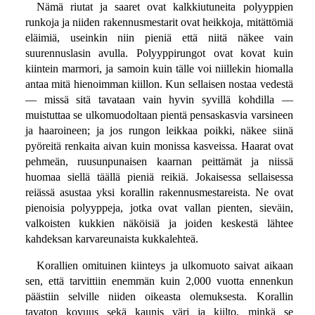
Nämä riutat ja saaret ovat kalkkiutuneita polyyppien
runkoja ja niiden rakennusmestarit ovat heikkoja, mitättömiä
eläimiä, useinkin niin pieniä että niitä näkee vain
suurennuslasin avulla. Polyyppirungot ovat kovat kuin
kiintein marmori, ja samoin kuin tälle voi niillekin hiomalla
antaa mitä hienoimman kiillon. Kun sellaisen nostaa vedestä
— missä sitä tavataan vain hyvin syvillä kohdilla —
muistuttaa se ulkomuodoltaan pientä pensaskasvia varsineen
ja haaroineen; ja jos rungon leikkaa poikki, näkee siinä
pyöreitä renkaita aivan kuin monissa kasveissa. Haarat ovat
pehmeän, ruusunpunaisen kaarnan peittämät ja niissä
huomaa siellä täällä pieniä reikiä. Jokaisessa sellaisessa
reiässä asustaa yksi korallin rakennusmestareista. Ne ovat
pienoisia polyyppeja, jotka ovat vallan pienten, sieväin,
valkoisten kukkien näköisiä ja joiden keskestä lähtee
kahdeksan karvareunaista kukkalehteä.
Korallien omituinen kiinteys ja ulkomuoto saivat aikaan
sen, että tarvittiin enemmän kuin 2,000 vuotta ennenkun
päästiin selville niiden oikeasta olemuksesta. Korallin
tavaton kovuus sekä kaunis väri ja kiilto, minkä se