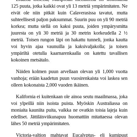
125 puuta, jotka kaikki ovat yli 13 metriä ympärimitaten. Ne
eivät ole niin pitkät kuin Calaverasissa tavatut, mutta
suhteellisesti paljon paksummat. Suurin puu on yli 90 metriä
korkea; mutta siellä on kaksi puuta, joiden ympärysmitta
juuresta on yli 30 metriä ja 30 metrin korkeudella 2 ½
metriä. Toisen rungon läpi on hakattu tunneli, jonka kautta
voi hyvin ajaa vaunuilla ja kaksivaljakolla; ja toisen
ympäriltä otetulla kaarnarenkaalla on katettu tavallisen
kokoinen metsätalo.
Näiden kolmen puun arvellaan olevan yli 1,000 vuotta
vanhoja; erään kaadetun puun vuosirenkaista voi laskea sen
olleen kokonaista 2,000 vuoden ikäinen.
Kalifornia ei kuitenkaan ole ainoa seutu maailmassa, joka
voi ylpeillä niin isoista puista. Myöskin Australiassa on
moniaita kauniita puita, vaikka ne ovatkin toisia lajeja kuin
edelliset. Jättiläisviikunapuu huomattiin mitattaessa olevan
lähes 50 metriä ympärimitaten.
Victoria-valtion mahtavat Eucalyptus- eli kumipuut