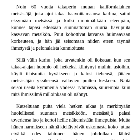
Noin 60 vuotta takaperin muuan kalifornialainen
metsästäjä, joka ajoi takaa haavoittamaansa karhua, sattui
eksymään metsässä ja kulki umpimähkään eteenpäin,
kunnes tapasi edessään suunnattoman suuria havupuita
kasvavan metsikön. Puut kohottivat latvansa huimaavaan
korkeuteen, ja hän jäi seisomaan niiden eteen täynnä
ihmetystä ja pelonalaista kunnioitusta.
Sillä välin karhu, joka arvatenkin oli iloissaan kun sen
takaa-ajajan huomio oli hetkeksi kiintynyt muihin asioihin,
käytti tilaisuutta hyväkseen ja katosi tiehensä, jättäen
metsästäjän yksiksensä valtavien puitten keskeen. Näitä
seisoi useita kymmeniä yhdessä ryhmässä, suurempia kuin
mitä ihmissilmä milloinkaan oli nähnyt.
Katseltuaan puita vielä hetken aikaa ja merkittyään
huolellisesti suunnan metsikköön, metsästäjä palasi
toveriensa luo ja kertoi heille näkemistään ihmepuista. Mutta
hänen harmikseen nämä kieltäytyivät uskomasta koko juttua
eivätkä edes tahtoneet hänen johdollaan lähteä