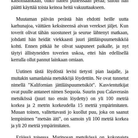
katsomaankaan, oliko hänen puheissaan perää; silloin hän
päätti käyttää toista keinoa heitä vakuuttaakseen.
Muutaman päivän perästä hän ehdotti heille uutta
karhunajoa, väittäen keksineensä aivan verekset jäljet. Kun
toverit olivat tähän suostuneet ja seurue lähtenyt matkaan,
johdatti hän heidät viekkaasti juuri jättiläispuumetsikköä
kohti. Ennen pitkää he olivat saapuneet paikalle, ja nyt
täytyi ällistyneiden toverien uskoa, ettei hän edellisellä
kerralla ollut pannut lainkaan omiaan.
Uutinen tästä löydöstä levisi tietysti pian laajalle, ja
muitakin samanlaisia metsikköjä löydettiin. Ne ovat tunnetut
nimellä "Kalifornian jättiläispuumetsiköt". Kasvientutkijat
ovat puulle antaneet nimen Sequoia. Suurin puu Calaverasin
metsikössä (juuri tuo ensin löydetty) on yli 100 metriä
korkea ja 2 metrin korkeudella 15 metriä ympärimitaten.
Muuan toinen, valitettavasti jo kuollut puu, joka on saanut
lempinimen "metsän äiti", on samoin yli 100 metriä korkea
ja yli 20 metriä ympärimitaten.
Eräässä toisessa, Mariposan metsikössä on kokonaista