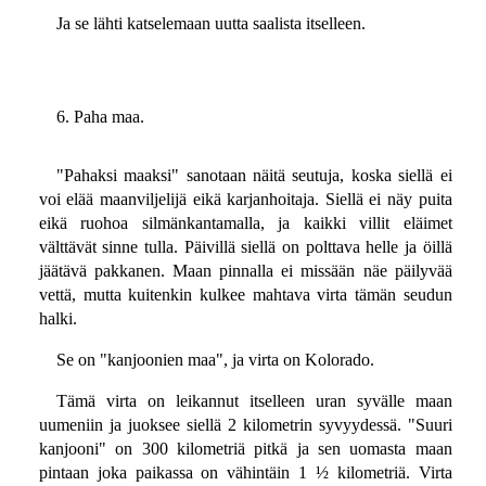
Ja se lähti katselemaan uutta saalista itselleen.
6. Paha maa.
"Pahaksi maaksi" sanotaan näitä seutuja, koska siellä ei
voi elää maanviljelijä eikä karjanhoitaja. Siellä ei näy puita
eikä ruohoa silmänkantamalla, ja kaikki villit eläimet
välttävät sinne tulla. Päivillä siellä on polttava helle ja öillä
jäätävä pakkanen. Maan pinnalla ei missään näe päilyvää
vettä, mutta kuitenkin kulkee mahtava virta tämän seudun
halki.
Se on "kanjoonien maa", ja virta on Kolorado.
Tämä virta on leikannut itselleen uran syvälle maan
uumeniin ja juoksee siellä 2 kilometrin syvyydessä. "Suuri
kanjooni" on 300 kilometriä pitkä ja sen uomasta maan
pintaan joka paikassa on vähintäin 1 ½ kilometriä. Virta