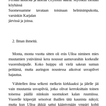
köyhässä
Suomessamme tavataan toisinaan helmisimpukoita,
varsinkin Karjalan
järvissä ja joissa.
2. Ilman ihmeitä.
Monta, monta vuotta sitten oli eräs Ulloa niminen mies
muutamien ystäväinsä kera noussut aamuvarahin korkealle
vuorenhuipulle. Koko huippu oli vielä sakean sumun
peittämä, mutta auringon noustessa aikoivat usvapilvet
hajautua.
Vähitellen ilma selkeni melkein kirkkaaksi ja jälelle jäi
vain muutamia usvapilviä, jotka olivat kerroksittain toinen
toisensa päällä niinkuin suomukset kalan ruumiissa.
Vuorelle kiipeejät seisoivat ihaillen tätä kaunista näkyä;
mutta kun Ulloa äkkiä sattui kääntymään ympäri kohti