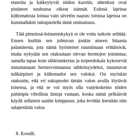
etanoita ja kätkeytyvät niiden kuoriin, sittenkun ovat
pistäneet suuhunsa oikeat isännät. Eräissä lajeissa
kiiltomatosia loistaa vain siivetön naaras; toisissa lajeissa on
kummallakin sukupuolella tämä ominaisuus.
Tätä pimeässä-loistamiskykyä ei ole voitu tarkoin selittää.
Ennen luultiin sen johtuvan jonkin aineen hitaasta
palamisesta, jota nämä hyönteiset ruumiistaan erittäisivät,
mutta nykyään sen otaksutaan olevan hermojen toimintaa;
samalla tapaa kuin sähköankerias ja torpeedokala kykenevät
muuntamaan hermovoimaansa sähköisyydeksi, muuntavat
tulikärpäset ja kiiltomadot sen valoksi. On myöskin
otaksuttu, että eri sukupuolet tämän valon avulla löytävät
toisensa, ja että se voi myös olla varjeluskeino niiden
pahimpia vihollisia lintuja vastaan, koska nämä pelkäävät
käydä sellaisen saaliin kimppuun, joka levittää itsestään niin
salaperäistä valoa.
8. Koralli.