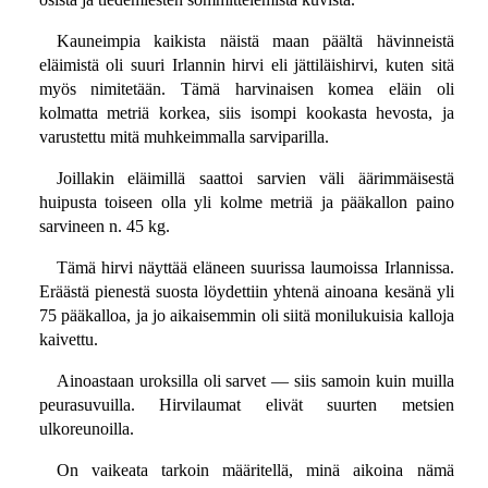
Kauneimpia kaikista näistä maan päältä hävinneistä
eläimistä oli suuri Irlannin hirvi eli jättiläishirvi, kuten sitä
myös nimitetään. Tämä harvinaisen komea eläin oli
kolmatta metriä korkea, siis isompi kookasta hevosta, ja
varustettu mitä muhkeimmalla sarviparilla.
Joillakin eläimillä saattoi sarvien väli äärimmäisestä
huipusta toiseen olla yli kolme metriä ja pääkallon paino
sarvineen n. 45 kg.
Tämä hirvi näyttää eläneen suurissa laumoissa Irlannissa.
Eräästä pienestä suosta löydettiin yhtenä ainoana kesänä yli
75 pääkalloa, ja jo aikaisemmin oli siitä monilukuisia kalloja
kaivettu.
Ainoastaan uroksilla oli sarvet — siis samoin kuin muilla
peurasuvuilla. Hirvilaumat elivät suurten metsien
ulkoreunoilla.
On vaikeata tarkoin määritellä, minä aikoina nämä