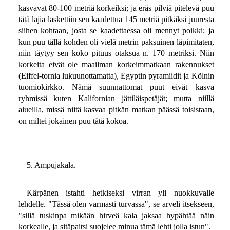
kasvavat 80-100 metriä korkeiksi; ja eräs pilviä pitelevä puu
tätä lajia laskettiin sen kaadettua 145 metriä pitkäksi juuresta
siihen kohtaan, josta se kaadettaessa oli mennyt poikki; ja
kun puu tällä kohden oli vielä metrin paksuinen läpimitaten,
niin täytyy sen koko pituus otaksua n. 170 metriksi. Niin
korkeita eivät ole maailman korkeimmatkaan rakennukset
(Eiffel-tornia lukuunottamatta), Egyptin pyramiidit ja Kölnin
tuomiokirkko. Nämä suunnattomat puut eivät kasva
ryhmissä kuten Kalifornian jättiläispetäjät; mutta niillä
alueilla, missä niitä kasvaa pitkän matkan päässä toisistaan,
on miltei jokainen puu tätä kokoa.
5. Ampujakala.
Kärpänen istahti hetkiseksi virran yli nuokkuvalle
lehdelle. "Tässä olen varmasti turvassa", se arveli itsekseen,
"sillä tuskinpa mikään hirveä kala jaksaa hypähtää näin
korkealle, ja sitäpaitsi suojelee minua tämä lehti jolla istun".