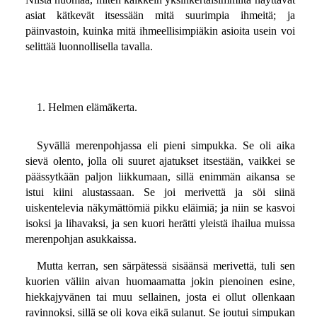
asiat kätkevät itsessään mitä suurimpia ihmeitä; ja
päinvastoin, kuinka mitä ihmeellisimpiäkin asioita usein voi
selittää luonnollisella tavalla.
1. Helmen elämäkerta.
Syvällä merenpohjassa eli pieni simpukka. Se oli aika
sievä olento, jolla oli suuret ajatukset itsestään, vaikkei se
päässytkään paljon liikkumaan, sillä enimmän aikansa se
istui kiini alustassaan. Se joi merivettä ja söi siinä
uiskentelevia näkymättömiä pikku eläimiä; ja niin se kasvoi
isoksi ja lihavaksi, ja sen kuori herätti yleistä ihailua muissa
merenpohjan asukkaissa.
Mutta kerran, sen särpätessä sisäänsä merivettä, tuli sen
kuorien väliin aivan huomaamatta jokin pienoinen esine,
hiekkajyvänen tai muu sellainen, josta ei ollut ollenkaan
ravinnoksi, sillä se oli kova eikä sulanut. Se joutui simpukan