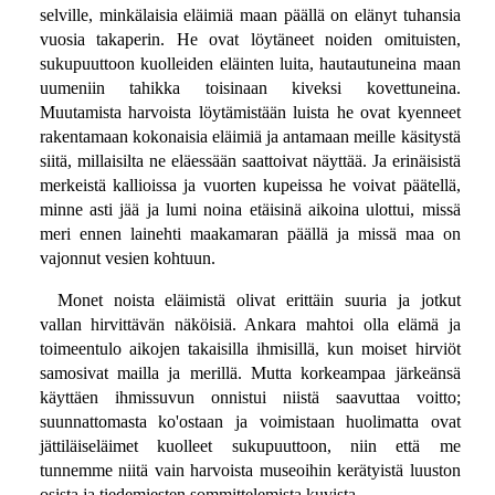
selville, minkälaisia eläimiä maan päällä on elänyt tuhansia
vuosia takaperin. He ovat löytäneet noiden omituisten,
sukupuuttoon kuolleiden eläinten luita, hautautuneina maan
uumeniin tahikka toisinaan kiveksi kovettuneina.
Muutamista harvoista löytämistään luista he ovat kyenneet
rakentamaan kokonaisia eläimiä ja antamaan meille käsitystä
siitä, millaisilta ne eläessään saattoivat näyttää. Ja erinäisistä
merkeistä kallioissa ja vuorten kupeissa he voivat päätellä,
minne asti jää ja lumi noina etäisinä aikoina ulottui, missä
meri ennen lainehti maakamaran päällä ja missä maa on
vajonnut vesien kohtuun.
Monet noista eläimistä olivat erittäin suuria ja jotkut
vallan hirvittävän näköisiä. Ankara mahtoi olla elämä ja
toimeentulo aikojen takaisilla ihmisillä, kun moiset hirviöt
samosivat mailla ja merillä. Mutta korkeampaa järkeänsä
käyttäen ihmissuvun onnistui niistä saavuttaa voitto;
suunnattomasta ko'ostaan ja voimistaan huolimatta ovat
jättiläiseläimet kuolleet sukupuuttoon, niin että me
tunnemme niitä vain harvoista museoihin kerätyistä luuston
osista ja tiedemiesten sommittelemista kuvista.