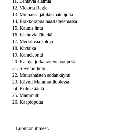
11. Lentäviä eläimiä
12. Victoria Regia
13. Muinaisia jättiläismatelijoita
14. Erakkorapua haastattelemassa
15. Kaunis lintu
16. Kiehuvia lähteitä
17. Merkillisiä kaloja
18. Kiviaika
19. Kameleontti
20. Kaloja, jotka rakentavat pesiä
21. Siivetön lintu
22. Muurahaisten sodankäynti
23. Käynti Mammuttiluolassa
24. Kolme ääntä
25. Mammutti
26. Kääpiöpuita
Luonnon ihmeet.