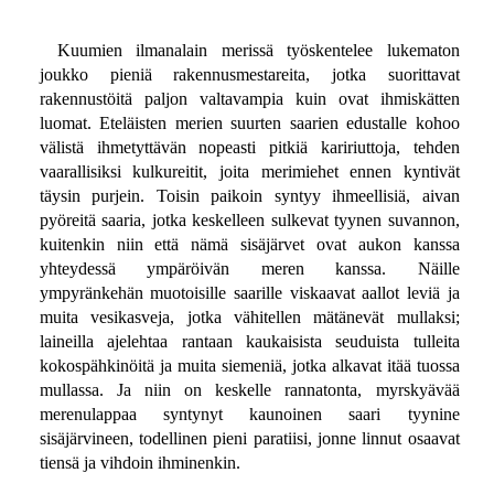
Kuumien ilmanalain merissä työskentelee lukematon
joukko pieniä rakennusmestareita, jotka suorittavat
rakennustöitä paljon valtavampia kuin ovat ihmiskätten
luomat. Eteläisten merien suurten saarien edustalle kohoo
välistä ihmetyttävän nopeasti pitkiä kaririuttoja, tehden
vaarallisiksi kulkureitit, joita merimiehet ennen kyntivät
täysin purjein. Toisin paikoin syntyy ihmeellisiä, aivan
pyöreitä saaria, jotka keskelleen sulkevat tyynen suvannon,
kuitenkin niin että nämä sisäjärvet ovat aukon kanssa
yhteydessä ympäröivän meren kanssa. Näille
ympyränkehän muotoisille saarille viskaavat aallot leviä ja
muita vesikasveja, jotka vähitellen mätänevät mullaksi;
laineilla ajelehtaa rantaan kaukaisista seuduista tulleita
kokospähkinöitä ja muita siemeniä, jotka alkavat itää tuossa
mullassa. Ja niin on keskelle rannatonta, myrskyävää
merenulappaa syntynyt kaunoinen saari tyynine
sisäjärvineen, todellinen pieni paratiisi, jonne linnut osaavat
tiensä ja vihdoin ihminenkin.