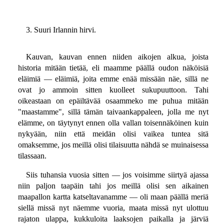
3. Suuri Irlannin hirvi.
Kauvan, kauvan ennen niiden aikojen alkua, joista
historia mitään tietää, eli maamme päällä oudon näköisiä
eläimiä — eläimiä, joita emme enää missään näe, sillä ne
ovat jo ammoin sitten kuolleet sukupuuttoon. Tahi
oikeastaan on epäiltävää osaammeko me puhua mitään
"maastamme", sillä tämän taivaankappaleen, jolla me nyt
elämme, on täytynyt ennen olla vallan toisennäköinen kuin
nykyään, niin että meidän olisi vaikea tuntea sitä
omaksemme, jos meillä olisi tilaisuutta nähdä se muinaisessa
tilassaan.
Siis tuhansia vuosia sitten — jos voisimme siirtyä ajassa
niin paljon taapäin tahi jos meillä olisi sen aikainen
maapallon kartta katseltavanamme — oli maan päällä meriä
siellä missä nyt näemme vuoria, maata missä nyt ulottuu
rajaton ulappa, kukkuloita laaksojen paikalla ja järviä