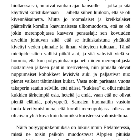
hiottaessa sai, antoivat vanhan ajan kansoille — jotka jo sitä
käyttivät koristuksenaan — aihetta siihen luuloon, että se oli
kivennäisainetta. Mutta jo roomalaiset ja kreikkalaiset
päättelivät korallin kasvimaisesta ulkomuodosta, että se oli
jokin merenpohjassa kasvava pensaslaji; sen kovuuden
arveltiin johtuvan siitä, että se irtikiskaistuna yhtäkkiä
kivettyi veden pinnalle ja ilman yhteyteen tultuaan. Tämä
mielipide sitten vallitsi pitkät ajat, ja sitä vahvisti vielä se
huomio, että kun polyypinhaaroja heti niiden merenpohjasta
nostamisen jälkeen pantiin meriveteen, niin pinnalla olevat
nuppumaiset kohokkeet levisivät auki ja paljastivat nuo
pienet vaikeat tähtimäiset kukat. Vasta noin parisataa vuotta
takaperin saatiin selville, että näissä "kukissa" ei ollut mitään
kukkien tärkeimpiä osia, heteitä ja emiä, vaan että ne olivat
pieniä eläimiä, polyyppejä. Samaten huomattiin vastoin
tuota kivettymisluuloa, että koralli merenpohjassa ollessaan
oli aivan yhtä kova kuin kauniiksi koristeeksi valmistettuna.
Näitä polyyppirakennuksia on lukuisimmin Etelämeressä,
missä ne toisin paikoin muodostavat Alppien pituisia