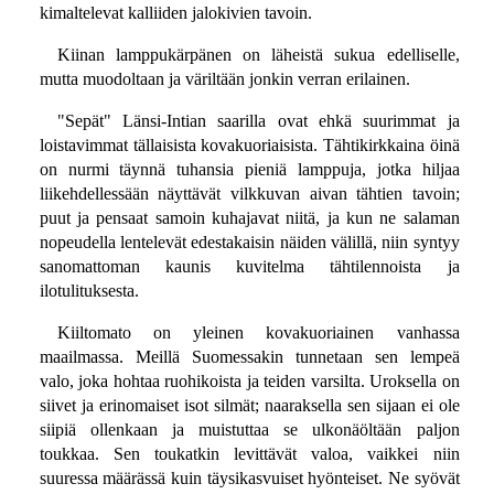
kimaltelevat kalliiden jalokivien tavoin.
Kiinan lamppukärpänen on läheistä sukua edelliselle,
mutta muodoltaan ja väriltään jonkin verran erilainen.
"Sepät" Länsi-Intian saarilla ovat ehkä suurimmat ja
loistavimmat tällaisista kovakuoriaisista. Tähtikirkkaina öinä
on nurmi täynnä tuhansia pieniä lamppuja, jotka hiljaa
liikehdellessään näyttävät vilkkuvan aivan tähtien tavoin;
puut ja pensaat samoin kuhajavat niitä, ja kun ne salaman
nopeudella lentelevät edestakaisin näiden välillä, niin syntyy
sanomattoman kaunis kuvitelma tähtilennoista ja
ilotulituksesta.
Kiiltomato on yleinen kovakuoriainen vanhassa
maailmassa. Meillä Suomessakin tunnetaan sen lempeä
valo, joka hohtaa ruohikoista ja teiden varsilta. Uroksella on
siivet ja erinomaiset isot silmät; naaraksella sen sijaan ei ole
siipiä ollenkaan ja muistuttaa se ulkonäöltään paljon
toukkaa. Sen toukatkin levittävät valoa, vaikkei niin
suuressa määrässä kuin täysikasvuiset hyönteiset. Ne syövät