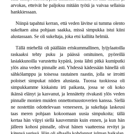
arvokas, etteivät he paljoksu mitään työtä ja vaivaa sellaisia
hankkiessaan.
Niinpä tapahtui kerran, että veden lävitse ui tumma olento
sukeltaen aina pohjaan saakka, missä simpukka istui kiini
alustassaan. Se oli sukeltaja, joka etsi kalliita helmiä.
Tällä miehellä oli päällään eriskummallinen, lyijylaatoilla
raskaaksi tehty puku ja päässä omituinen, pyöreillä
lasiakkunoilla varustettu kypärä, josta lähti pitkä kumiputki
ylös aina veden pinnalle asti. Yhdessä kädessään hänellä oli
sähkölamppu ja toisessa rautainen raastin, jolla se irroitti
poloiset simpukat niiden alustasta. Tuossa tuokiossa oli
simpukkamme kiskaistu irti paikasta, jossa se oli koko
ikänsä elänyt ja kasvanut, ja lennätetty rivakasti ylös veden
pinnalle monien muiden onnettomuustoverien kanssa. Siellä
ne nostettiin odottelevaan veneeseen, ja sukeltaja laskeusi
taas meren pohjaan kokoomaan uusia simpukoita; tällä
kertaa hän viipyi siellä kauvemmin kuin ennen, ja kun hän
jälleen kohosi pinnalle, olivat hänen vaatteensa revityt ja
kätensä verissä. Hän oli alhaalla kohdannut julman haikalan,