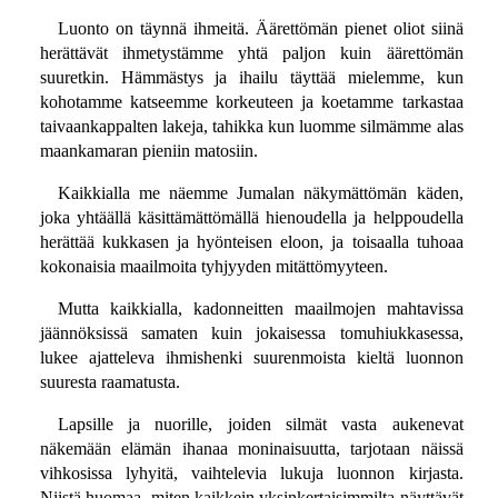
Luonto on täynnä ihmeitä. Äärettömän pienet oliot siinä
herättävät ihmetystämme yhtä paljon kuin äärettömän
suuretkin. Hämmästys ja ihailu täyttää mielemme, kun
kohotamme katseemme korkeuteen ja koetamme tarkastaa
taivaankappalten lakeja, tahikka kun luomme silmämme alas
maankamaran pieniin matosiin.
Kaikkialla me näemme Jumalan näkymättömän käden,
joka yhtäällä käsittämättömällä hienoudella ja helppoudella
herättää kukkasen ja hyönteisen eloon, ja toisaalla tuhoaa
kokonaisia maailmoita tyhjyyden mitättömyyteen.
Mutta kaikkialla, kadonneitten maailmojen mahtavissa
jäännöksissä samaten kuin jokaisessa tomuhiukkasessa,
lukee ajatteleva ihmishenki suurenmoista kieltä luonnon
suuresta raamatusta.
Lapsille ja nuorille, joiden silmät vasta aukenevat
näkemään elämän ihanaa moninaisuutta, tarjotaan näissä
vihkosissa lyhyitä, vaihtelevia lukuja luonnon kirjasta.
Niistä huomaa, miten kaikkein yksinkertaisimmilta näyttävät