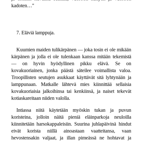
kadoten…"
7. Eläviä lamppuja.
Kuumien maiden tulikärpänen — joka tosin ei ole mikään
kärpänen ja jolla ei ole tulenkaan kanssa mitään tekemistä
— on hyvin hyödyllinen pikku elävä. Se on
kovakuoriainen, jonka päästä säteilee voimallista valoa.
Troopillisten seutujen asukkaat käyttävät sitä lyhtynään ja
lamppunaan. Matkalle lähtevä mies kiinnittää sellaisia
kovakuoriaisia jalkoihinsa tai kenkiinsä, ja naiset tekevät
kotiaskareitaan niiden valolla.
Intiassa niitä käytetään myöskin tukan ja puvun
koristeina, jolloin näitä pieniä eläinparkoja neuloilla
kiinnitetään harsokappaleisiin. Suurina juhlapäivinä hindut
eivät korista niillä ainoastaan vaatteitansa, vaan
hevostensakin valjaat, ja illan pimeässä ne hohtavat ja