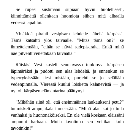
Se rupesi siistimään siipiään hyvin huolellisesti,
kiinnittämättä ollenkaan huomiota siihen mitä alhaalla
vedessä tapahtui.
Yhtäkkiä pirahti vesipisara lehdelle lähellä kärpästä.
Tämä katsahti ylös taivaalle. "Mitäs tämä on?" se
ihmettelemään, "eihän se näytä sadepisaralta. Enkä minä
näe pilvenhivenettäkään taivaalla."
Räiskis! Vesi kasteli seuraavassa tuokiossa kärpäsen
läpimäräksi ja pudotti sen alas lehdeltä, ja ennenkun se
typerryksissään tiesi mistään, purjehti se jo selällään
vedenpinnalla. Vieressä kuului loisketta kalanevistä — ja
nyt oli kärpäsen elämäntarina päättynyt.
"Mikähän siinä oli, että ensimmäinen laukaukseni petti?"
tuumiskeli ampujakala ihmeissään. "Minä alan kai jo tulla
vanhaksi ja huononäköiseksi. En ole vielä koskaan eläissäni
ampunut harhaan. Mutta tavotinpa sen veitikan kuin
tavotinkin!"