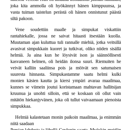
joka kita ammolla oli hyökännyt hänen kimppuunsa, ja
vasta tuiman taistelun perästä oli hänen onnistunut päästä
siltä pakoon.
Vene soudettiin maalle ja simpukat viskattiin
rantahiekalle, jossa ne saivat hitaasti itsestään kuolla.
Muutaman ajan kuluttua tuli rannalle miehiä, jotka veitsillä
avasivat simpukkain kuoret ja tutkivat, oliko niiden sisällä
helmiä. Ja aina kun he löysivät ison ja säännöllisesti
kasvaneen helmen, oli heidän ilonsa suuri. Riemuiten he
veivät kalliin saaliinsa pois ja möivät sen satumaisen
suuresta hinnasta. Simpukastamme saatu helmi kulki
monien käsien kautta ja kiersi ympäri avaraa maailmaa,
kunnes se viimein joutui koristamaan mahtavan hallitsijan
kruunua ja unohti silloin, että se koskaan oli ollut vain
mitätön hiekanjyvänen, joka oli tullut vaivaamaan pienoista
simpukkaa.
Helmiä kalastetaan monin paikoin maailmaa, ja enimmän
niitä saadaan
Persian lahdesta ja lähellä Ceylonin saarta. Myöskin meidän