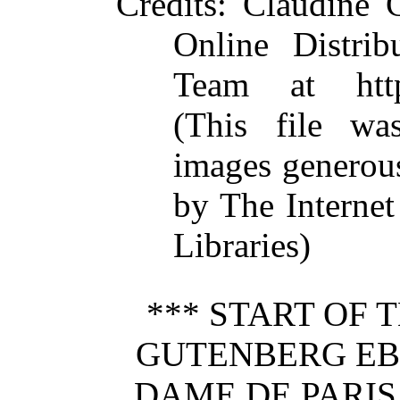
Credits
: Claudine 
Online Distrib
Team at https
(This file wa
images generou
by The Interne
Libraries)
*** START OF 
GUTENBERG EB
DAME DE PARIS 