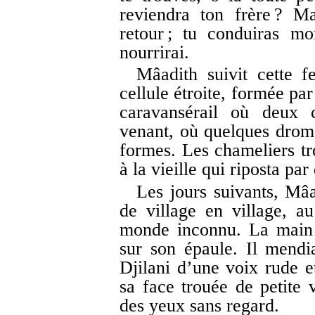
reviendra ton frère ? M
retour ; tu conduiras mo
nourrirai.
Mâadith suivit cette 
cellule étroite, formée pa
caravansérail où deux c
venant, où quelques dromad
formes. Les chameliers tro
à la vieille qui riposta pa
Les jours suivants, Mâ
de village en village, a
monde inconnu. La main 
sur son épaule. Il mendi
Djilani d’une voix rude e
sa face trouée de petite 
des yeux sans regard.