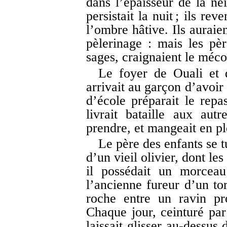
dans l’épaisseur de la nei
persistait la nuit ; ils re
l’ombre hâtive. Ils auraie
pèlerinage : mais les père
sages, craignaient le méco
Le foyer de Ouali et 
arrivait au garçon d’avoi
d’école préparait le repa
livrait bataille aux aut
prendre, et mangeait en ple
Le père des enfants se 
d’un vieil olivier, dont le
il possédait un morceau
l’ancienne fureur d’un to
roche entre un ravin pr
Chaque jour, ceinturé par
laissait glisser au-dessus