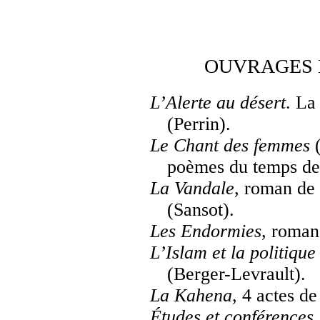
OUVRAGES 
L’Alerte au désert
. La
(Perrin).
Le Chant des femmes
(
poèmes du temps de 
La Vandale
, roman de
(Sansot).
Les Endormies
, roman
L’Islam et la politique
(Berger-Levrault).
La Kahena
, 4 actes d
Études et conférences
.