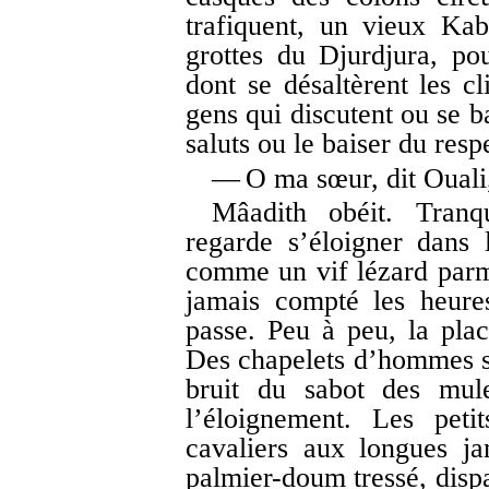
trafiquent, un vieux Ka
grottes du Djurdjura, pour
dont se désaltèrent les c
gens qui discutent ou se b
saluts ou le baiser du respe
— O ma sœur, dit Ouali, 
Mâadith obéit. Tranqu
regarde s’éloigner dans l
comme un vif lézard parmi
jamais compté les heure
passe. Peu à peu, la plac
Des chapelets d’hommes s
bruit du sabot des mule
l’éloignement. Les peti
cavaliers aux longues j
palmier-doum tressé, dispa