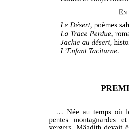
En 
Le Désert
, poèmes sah
La Trace Perdue
, rom
Jackie au désert
, hist
L’Enfant Taciturne
.
PREMI
… Née au temps où les 
pentes montagnardes et 
vergers, Mâadith devait êt