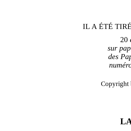
IL A ÉTÉ TI
20
sur pap
des Pa
numérot
Copyright
L