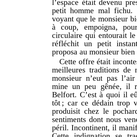
l’espace était devenu pre
petit homme mal fichu. 
voyant que le monsieur bie
à coup, empoigna, pour 
circulaire qui entourait l
réfléchit un petit insta
proposa au monsieur bien m
Cette offre était incont
meilleures traditions de 
monsieur n’eut pas l’ai
mine un peu gênée, il r
Belfort. C’est à quoi il e
tôt ; car ce dédain trop v
produisit chez le pocha
sentiments dont nous veno
péril. Incontinent, il mani
Cette indignation se tr