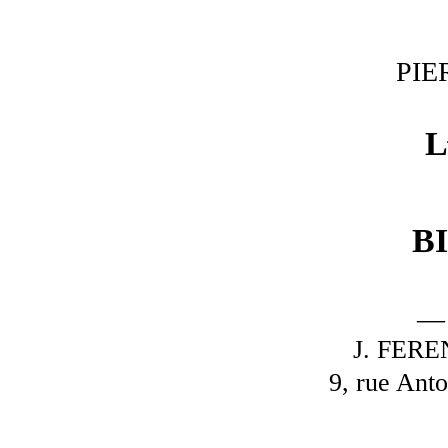
PIE
L
B
—
J. FER
9, rue Ant