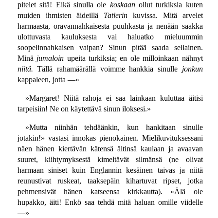
pitelet sitä! Eikä sinulla ole
koskaan
ollut turkiksia kuten
muiden ihmisten äideillä
Tatlerin
kuvissa. Mitä arvelet
harmaasta, oravannahkaisesta puuhkasta ja nenään saakka
ulottuvasta kauluksesta vai haluatko mieluummin
soopelinnahkaisen vaipan? Sinun pitää saada sellainen.
Minä
jumaloin
upeita turkiksia; en ole milloinkaan nähnyt
niitä.
Tällä rahamäärällä voimme hankkia sinulle
jonkun
kappaleen, jotta —»
»Margaret! Niitä rahoja ei saa lainkaan kuluttaa äitisi
tarpeisiin! Ne on käytettävä sinun iloksesi.»
»Mutta niinhän tehdäänkin, kun hankitaan sinulle
jotakin!» vastasi innokas pienokainen. Mielikuvituksessani
näen hänen kiertävän kätensä äitinsä kaulaan ja avaavan
suuret, kiihtymyksestä kimeltävät silmänsä (ne olivat
harmaan siniset kuin Englannin kesäinen taivas ja niitä
reunustivat ruskeat, taaksepäin kihartuvat ripset, jotka
pehmensivät hänen katseensa kirkkautta). »Älä ole
hupakko, äiti! Enkö saa tehdä mitä haluan omille viidelle
—»