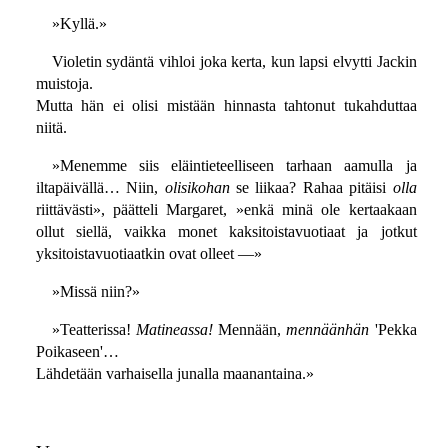
»Kyllä.»
Violetin sydäntä vihloi joka kerta, kun lapsi elvytti Jackin
muistoja.
Mutta hän ei olisi mistään hinnasta tahtonut tukahduttaa
niitä.
»Menemme siis eläintieteelliseen tarhaan aamulla ja
iltapäivällä… Niin,
olisikohan
se liikaa? Rahaa pitäisi
olla
riittävästi», päätteli Margaret, »enkä minä ole kertaakaan
ollut siellä, vaikka monet kaksitoistavuotiaat ja jotkut
yksitoistavuotiaatkin ovat olleet —»
»Missä niin?»
»Teatterissa!
Matineassa!
Mennään,
mennäänhän
'Pekka
Poikaseen'…
Lähdetään varhaisella junalla maanantaina.»