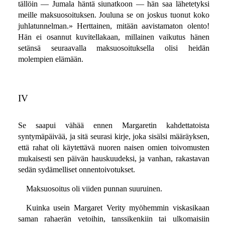
tällöin — Jumala häntä siunatkoon — hän saa lähetetyksi
meille maksuosoituksen. Jouluna se on joskus tuonut koko
juhlatunnelman.» Herttainen, mitään aavistamaton olento!
Hän ei osannut kuvitellakaan, millainen vaikutus hänen
setänsä seuraavalla maksuosoituksella olisi heidän
molempien elämään.
IV
Se saapui vähää ennen Margaretin kahdettatoista
syntymäpäivää, ja sitä seurasi kirje, joka sisälsi määräyksen,
että rahat oli käytettävä nuoren naisen omien toivomusten
mukaisesti sen päivän hauskuudeksi, ja vanhan, rakastavan
sedän sydämelliset onnentoivotukset.
Maksuosoitus oli viiden punnan suuruinen.
Kuinka usein Margaret Verity myöhemmin viskasikaan
saman rahaerän vetoihin, tanssikenkiin tai ulkomaisiin