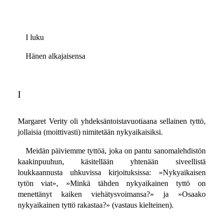
I luku
Hänen alkajaisensa
I
Margaret Verity oli yhdeksäntoistavuotiaana sellainen tyttö,
jollaisia (moittivasti) nimitetään nykyaikaisiksi.
Meidän päiviemme tyttöä, joka on pantu sanomalehdistön
kaakinpuuhun, käsitellään yhtenään siveellistä
loukkaannusta uhkuvissa kirjoituksissa: »Nykyaikaisen
tytön viat», »Minkä tähden nykyaikainen tyttö on
menettänyt kaiken viehätysvoimansa?» ja »Osaako
nykyaikainen tyttö rakastaa?» (vastaus kielteinen).