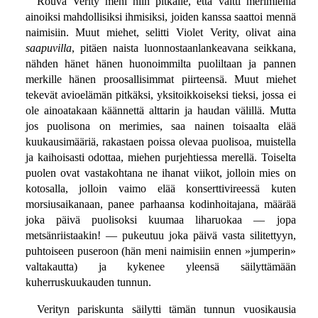
Rouva Verity meni niin pitkälle, että väitti merimiehiä
ainoiksi mahdollisiksi ihmisiksi, joiden kanssa saattoi mennä
naimisiin. Muut miehet, selitti Violet Verity, olivat aina
saapuvilla
, pitäen naista luonnostaanlankeavana seikkana,
nähden hänet hänen huonoimmilta puoliltaan ja pannen
merkille hänen proosallisimmat piirteensä. Muut miehet
tekevät avioelämän pitkäksi, yksitoikkoiseksi tieksi, jossa ei
ole ainoatakaan käännettä alttarin ja haudan välillä. Mutta
jos puolisona on merimies, saa nainen toisaalta elää
kuukausimääriä, rakastaen poissa olevaa puolisoa, muistella
ja kaihoisasti odottaa, miehen purjehtiessa merellä. Toiselta
puolen ovat vastakohtana ne ihanat viikot, jolloin mies on
kotosalla, jolloin vaimo elää konserttivireessä kuten
morsiusaikanaan, panee parhaansa kodinhoitajana, määrää
joka päivä puolisoksi kuumaa liharuokaa — jopa
metsänriistaakin! — pukeutuu joka päivä vasta silitettyyn,
puhtoiseen puseroon (hän meni naimisiin ennen »jumperin»
valtakautta) ja kykenee yleensä säilyttämään
kuherruskuukauden tunnun.
Verityn pariskunta säilytti tämän tunnun vuosikausia