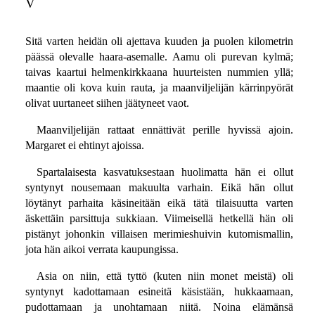
V
Sitä varten heidän oli ajettava kuuden ja puolen kilometrin
päässä olevalle haara-asemalle. Aamu oli purevan kylmä;
taivas kaartui helmenkirkkaana huurteisten nummien yllä;
maantie oli kova kuin rauta, ja maanviljelijän kärrinpyörät
olivat uurtaneet siihen jäätyneet vaot.
Maanviljelijän rattaat ennättivät perille hyvissä ajoin.
Margaret ei ehtinyt ajoissa.
Spartalaisesta kasvatuksestaan huolimatta hän ei ollut
syntynyt nousemaan makuulta varhain. Eikä hän ollut
löytänyt parhaita käsineitään eikä tätä tilaisuutta varten
äskettäin parsittuja sukkiaan. Viimeisellä hetkellä hän oli
pistänyt johonkin villaisen merimieshuivin kutomismallin,
jota hän aikoi verrata kaupungissa.
Asia on niin, että tyttö (kuten niin monet meistä) oli
syntynyt kadottamaan esineitä käsistään, hukkaamaan,
pudottamaan ja unohtamaan niitä. Noina elämänsä