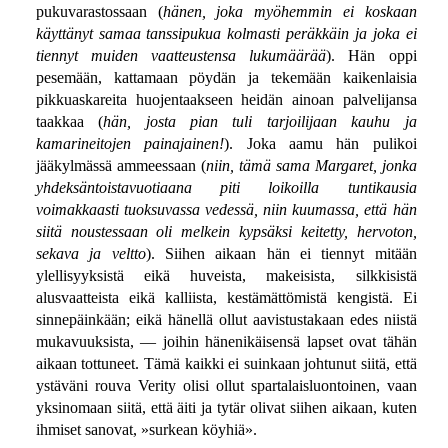
pukuvarastossaan (
hänen, joka myöhemmin ei koskaan
käyttänyt samaa tanssipukua kolmasti peräkkäin ja joka ei
tiennyt muiden vaatteustensa lukumäärää
). Hän oppi
pesemään, kattamaan pöydän ja tekemään kaikenlaisia
pikkuaskareita huojentaakseen heidän ainoan palvelijansa
taakkaa (
hän, josta pian tuli tarjoilijaan kauhu ja
kamarineitojen painajainen!
). Joka aamu hän pulikoi
jääkylmässä ammeessaan (
niin, tämä sama Margaret, jonka
yhdeksäntoistavuotiaana piti loikoilla tuntikausia
voimakkaasti tuoksuvassa vedessä, niin kuumassa, että hän
siitä noustessaan oli melkein kypsäksi keitetty, hervoton,
sekava ja veltto
). Siihen aikaan hän ei tiennyt mitään
ylellisyyksistä eikä huveista, makeisista, silkkisistä
alusvaatteista eikä kalliista, kestämättömistä kengistä. Ei
sinnepäinkään; eikä hänellä ollut aavistustakaan edes niistä
mukavuuksista, — joihin hänenikäisensä lapset ovat tähän
aikaan tottuneet. Tämä kaikki ei suinkaan johtunut siitä, että
ystäväni rouva Verity olisi ollut spartalaisluontoinen, vaan
yksinomaan siitä, että äiti ja tytär olivat siihen aikaan, kuten
ihmiset sanovat, »surkean köyhiä».