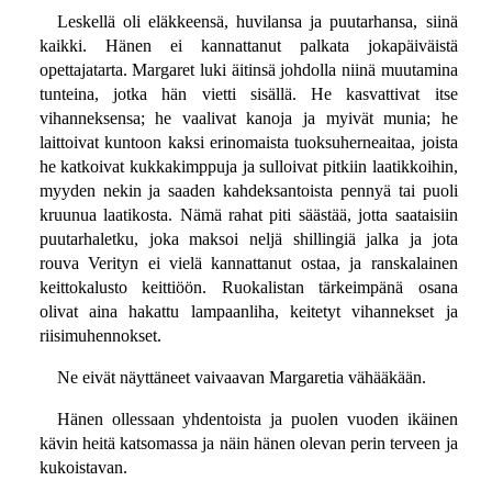
Leskellä oli eläkkeensä, huvilansa ja puutarhansa, siinä
kaikki. Hänen ei kannattanut palkata jokapäiväistä
opettajatarta. Margaret luki äitinsä johdolla niinä muutamina
tunteina, jotka hän vietti sisällä. He kasvattivat itse
vihanneksensa; he vaalivat kanoja ja myivät munia; he
laittoivat kuntoon kaksi erinomaista tuoksuherneaitaa, joista
he katkoivat kukkakimppuja ja sulloivat pitkiin laatikkoihin,
myyden nekin ja saaden kahdeksantoista pennyä tai puoli
kruunua laatikosta. Nämä rahat piti säästää, jotta saataisiin
puutarhaletku, joka maksoi neljä shillingiä jalka ja jota
rouva Verityn ei vielä kannattanut ostaa, ja ranskalainen
keittokalusto keittiöön. Ruokalistan tärkeimpänä osana
olivat aina hakattu lampaanliha, keitetyt vihannekset ja
riisimuhennokset.
Ne eivät näyttäneet vaivaavan Margaretia vähääkään.
Hänen ollessaan yhdentoista ja puolen vuoden ikäinen
kävin heitä katsomassa ja näin hänen olevan perin terveen ja
kukoistavan.