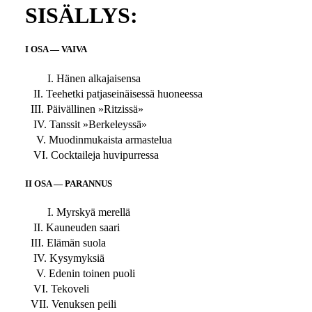
SISÄLLYS:
I OSA — VAIVA
I. Hänen alkajaisensa
II. Teehetki patjaseinäisessä huoneessa
III. Päivällinen »Ritzissä»
IV. Tanssit »Berkeleyssä»
V. Muodinmukaista armastelua
VI. Cocktaileja huvipurressa
II OSA — PARANNUS
I. Myrskyä merellä
II. Kauneuden saari
III. Elämän suola
IV. Kysymyksiä
V. Edenin toinen puoli
VI. Tekoveli
VII. Venuksen peili