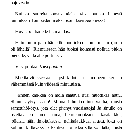
hajuvesiin!
Kuinka suurelta omaisuudelta viisi puntaa hänestä
tuntuikaan Tom-sedän maksuosoituksen saapuessa!
Huvila oli hänelle liian ahdas.
Hatuttomin päin hän kiiti huurteiseen puutarhaan (joulu
oli lähellä). Riemuissaan hän juoksi kolmasti polkua pitkin
pienelle, valkealle portille…
Viisi puntaa. Viisi
puntaa!
Mielikuvituksessaan lapsi kulutti sen moneen kertaan
vähemmässä kuin viidessä minuutissa.
»Ennen kaikkea on äidin saatava uusi muodikas hattu.
Sinun täytyy saada! Minua inhoittaa tuo vanha, musta
samettihökötys, jota olet pitänyt vuosisatoja! Ja sinulle on
ostettava sellainen soma, helmikudoksinen käsilaukku,
jollaisia näin ilmoituksesta, nahkalaukkusi sijasta, joka on
kulunut kiiltäväksi ja kauhean rumaksi siltä kohdalta, mistä