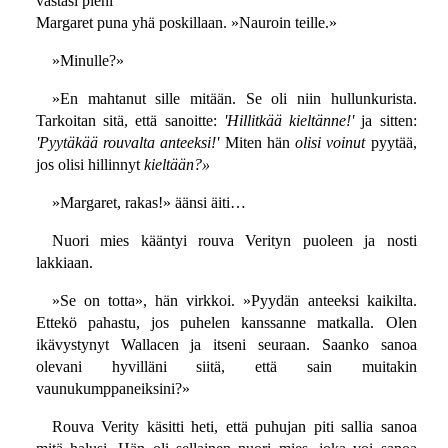
vastasi pieni
Margaret puna yhä poskillaan. »Nauroin teille.»
»Minulle?»
»En mahtanut sille mitään. Se oli niin hullunkurista.
Tarkoitan sitä, että sanoitte:
'Hillitkää kieltänne!'
ja sitten:
'Pyytäkää rouvalta anteeksi!'
Miten hän
olisi voinut
pyytää,
jos olisi hillinnyt
kieltään?»
»Margaret, rakas!» äänsi äiti…
Nuori mies kääntyi rouva Verityn puoleen ja nosti
lakkiaan.
»Se on totta», hän virkkoi. »Pyydän anteeksi kaikilta.
Ettekö pahastu, jos puhelen kanssanne matkalla. Olen
ikävystynyt Wallacen ja itseni seuraan. Saanko sanoa
olevani hyvilläni siitä, että sain muitakin
vaunukumppaneiksini?»
Rouva Verity käsitti heti, että puhujan piti sallia sanoa