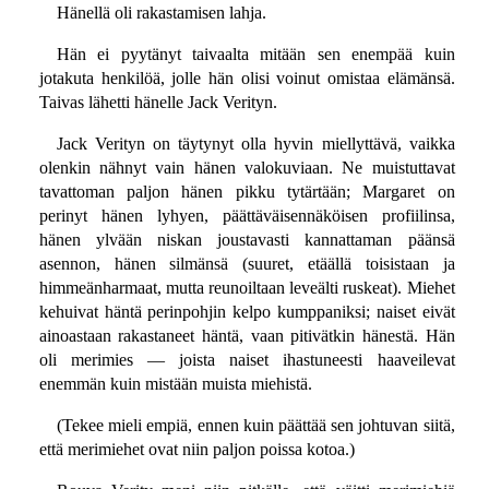
Hänellä oli rakastamisen lahja.
Hän ei pyytänyt taivaalta mitään sen enempää kuin
jotakuta henkilöä, jolle hän olisi voinut omistaa elämänsä.
Taivas lähetti hänelle Jack Verityn.
Jack Verityn on täytynyt olla hyvin miellyttävä, vaikka
olenkin nähnyt vain hänen valokuviaan. Ne muistuttavat
tavattoman paljon hänen pikku tytärtään; Margaret on
perinyt hänen lyhyen, päättäväisennäköisen profiilinsa,
hänen ylvään niskan joustavasti kannattaman päänsä
asennon, hänen silmänsä (suuret, etäällä toisistaan ja
himmeänharmaat, mutta reunoiltaan leveälti ruskeat). Miehet
kehuivat häntä perinpohjin kelpo kumppaniksi; naiset eivät
ainoastaan rakastaneet häntä, vaan pitivätkin hänestä. Hän
oli merimies — joista naiset ihastuneesti haaveilevat
enemmän kuin mistään muista miehistä.
(Tekee mieli empiä, ennen kuin päättää sen johtuvan siitä,
että merimiehet ovat niin paljon poissa kotoa.)