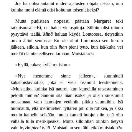
Jos hän olisi antanut niiden ajatusten ohjata itseään, niin
kuinka moni elämä olisi koitunut toisenlaiseksi?
Mutta pudistaen nopeasti päätään Margaret teki
ratkaisunsa: »Ei, en halua vieraspitoja. Silloin olisi minun
pysyttävä täällä.
Minä
haluan käydä Lontoossa, tietystikin
oman äitini seurassa. En ole ollut Lontoossa sen kerran
jälkeen, silloin, kun olin
ihan
pieni tyttö, kun isä-kulta vei
meidät eläintieteelliseen tarhaan. Muistatko?»
»Kyllä, rakas; kyllä muistan.»
»Nyt menemme sinne jälleen», suunnitteli
kaksitoistavuotias, joka ei vielä osannut teeskennellä.
»Muistatko, kuinka isä nauroi, kun kamelilla ratsastaminen
peloitti minua? Sanoin sitä liian isoksi ja olisin suostunut
nousemaan vain laamojen vetämiin pikku vaunuihin. Isä
huomautti, että merimiehen tyttären piti olla rohkea, ja siksi
menin kamelin selkään, mutta kameli huojui niin, että olin
vähällä tulla merikipeäksi. Mutta silloinhan olinkin tietysti
vain hyvin
pieni
tyttö. Muistathan sen, äiti, etkö muistakin?»