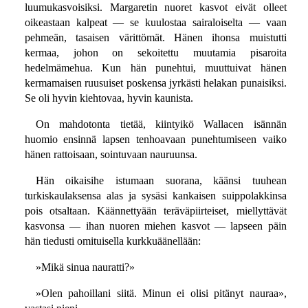
luumukasvoisiksi. Margaretin nuoret kasvot eivät olleet
oikeastaan kalpeat — se kuulostaa sairaloiselta — vaan
pehmeän, tasaisen värittömät. Hänen ihonsa muistutti
kermaa, johon on sekoitettu muutamia pisaroita
hedelmämehua. Kun hän punehtui, muuttuivat hänen
kermamaisen ruusuiset poskensa jyrkästi helakan punaisiksi.
Se oli hyvin kiehtovaa, hyvin kaunista.
On mahdotonta tietää, kiintyikö Wallacen isännän
huomio ensinnä lapsen tenhoavaan punehtumiseen vaiko
hänen rattoisaan, sointuvaan nauruunsa.
Hän oikaisihe istumaan suorana, käänsi tuuhean
turkiskaulaksensa alas ja sysäsi kankaisen suippolakkinsa
pois otsaltaan. Käännettyään teräväpiirteiset, miellyttävät
kasvonsa — ihan nuoren miehen kasvot — lapseen päin
hän tiedusti omituisella kurkkuäänellään:
»Mikä sinua nauratti?»
»Olen pahoillani siitä. Minun ei olisi pitänyt nauraa»,