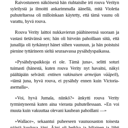
Raivostuneen näköisenä hän riuhtaisihe irti rouva Verityn
syleilystä ja ilmoitti ankarimmalla äänellä, mitä Violetia
puhuteltaessa oli milloinkaan käytetty, että tämä vaunu oli
varattu, hyvä rouva.
Rouva Verity laittoi nukkavierun päähineensä suoraan ja
vastasi tietävänsä sen; hän oli hirveän pahoillaan siitä, että
junailija oli tyrkännyt hänet siihen vaunuun, ja hän poistuisi
pienine tyttärineen sieltä seuraavassa pysähdyspaikassa.
»Pysähdyspaikkoja ei ole. Tämä juna», selitti soturi
tuimasti (hänestä, kuten rouva Verity nyt havaitsi, näkyi
päältäpäin selvästi:
entinen vakinaisen armeijan vääpeli
),
»tämä juna, hyvä rouva, ei pysähdy ennen kuin Victoria-
asemalla».
»Voi, hyvä Jumala, niinkö?» änkytti rouva Verity
tyrmistyneenä kuten aina vierasta puhutellessaan. »En voi
muuta kuin vakuuttaa olevani kauhean pahoillani —»
»Wallace», sekaantui puheeseen vaunuosaston toisesta
päästä kuuluva ääni. Ääni oli heikko ja hiljainen ja lähti