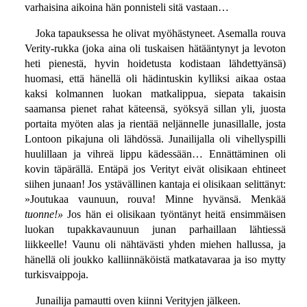
varhaisina aikoina hän ponnisteli sitä vastaan…
Joka tapauksessa he olivat myöhästyneet. Asemalla rouva
Verity-rukka (joka aina oli tuskaisen hätääntynyt ja levoton
heti pienestä, hyvin hoidetusta kodistaan lähdettyänsä)
huomasi, että hänellä oli hädintuskin kylliksi aikaa ostaa
kaksi kolmannen luokan matkalippua, siepata takaisin
saamansa pienet rahat käteensä, syöksyä sillan yli, juosta
portaita myöten alas ja rientää neljännelle junasillalle, josta
Lontoon pikajuna oli lähdössä. Junailijalla oli vihellyspilli
huulillaan ja vihreä lippu kädessään… Ennättäminen oli
kovin täpärällä. Entäpä jos Verityt eivät olisikaan ehtineet
siihen junaan! Jos ystävällinen kantaja ei olisikaan selittänyt:
»Joutukaa vaunuun, rouva! Minne hyvänsä. Menkää
tuonne!»
Jos hän ei olisikaan työntänyt heitä ensimmäisen
luokan tupakkavaunuun junan parhaillaan lähtiessä
liikkeelle! Vaunu oli nähtävästi yhden miehen hallussa, ja
hänellä oli joukko kalliinnäköistä matkatavaraa ja iso mytty
turkisvaippoja.
Junailija pamautti oven kiinni Verityjen jälkeen.