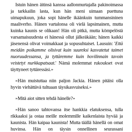
Istuin hänen äitinsä kanssa aallonmurtajalla pakinoimassa
ja tarkkailin lasta, kun hän meni uimaan puettuna
uimapukuun, joka sopi hänelle ikäänkuin tummansininen
maaliverho. Hänen vartalonsa oli vielä lapsimainen, mutta
kuinka kaunis se olikaan! Hän oli pitkä, mutta kömpelöstä
varsamaisuudesta ei hänessä ollut jälkeäkään; hänen kaikki
jäsenensä olivat voimakkaat ja sopusuhtaiset. Lausuin: '
Että
meidän poikamme olisivat kuin suureksi kasvatetut taimet
nuoruudessansa, ja tyttäremme kuin hovilinnain tavoin
veistetyt nurkkapatsaat
.' Nämä molemmat rukoukset ovat
täyttyneet tyttäressäsi.»
»Hän muistuttaa niin paljon Jackia. Hänen pitäisi olla
hyvin viehättävä tultuaan täysikasvuiseksi.»
»Mitä aiot sitten tehdä hänelle?»
»Hän sanoo tahtovansa itse hankkia elatuksensa, tulla
rikkaaksi ja ostaa meille molemmille kaikenlaista hyvää ja
kaunista. Hän kaipaa kaunista! Mutta täällä hänellä on omat
huvinsa. Hän on täysin onnellinen seurassani