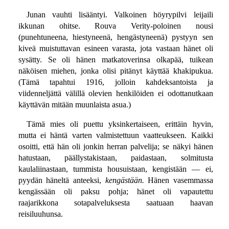
Junan vauhti lisääntyi. Valkoinen höyrypilvi leijaili
ikkunan ohitse. Rouva Verity-poloinen nousi
(punehtuneena, hiestyneenä, hengästyneenä) pystyyn sen
kiveä muistuttavan esineen varasta, jota vastaan hänet oli
sysätty. Se oli hänen matkatoverinsa olkapää, tuikean
näköisen miehen, jonka olisi pitänyt käyttää khakipukua.
(Tämä tapahtui 1916, jolloin kahdeksantoista ja
viidenneljättä välillä olevien henkilöiden ei odottanutkaan
käyttävän mitään muunlaista asua.)
Tämä mies oli puettu yksinkertaiseen, erittäin hyvin,
mutta ei häntä varten valmistettuun vaatteukseen. Kaikki
osoitti, että hän oli jonkin herran palvelija; se näkyi hänen
hatustaan, päällystakistaan, paidastaan, solmitusta
kaulaliinastaan, tummista housuistaan, kengistään — ei,
pyydän häneltä anteeksi,
kengästään.
Hänen vasemmassa
kengässään oli paksu pohja; hänet oli vapautettu
raajarikkona sotapalveluksesta saatuaan haavan
reisiluuhunsa.