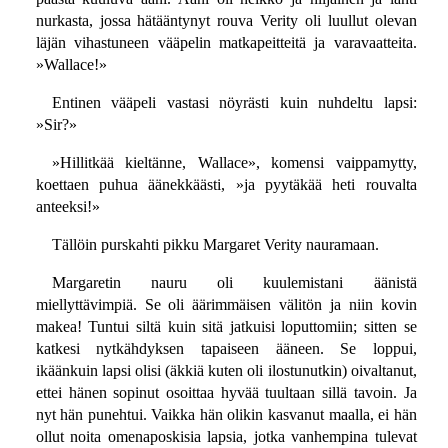
nurkasta, jossa hätääntynyt rouva Verity oli luullut olevan
läjän vihastuneen vääpelin matkapeitteitä ja varavaatteita.
»Wallace!»
Entinen vääpeli vastasi nöyrästi kuin nuhdeltu lapsi:
»Sir?»
»Hillitkää kieltänne, Wallace», komensi vaippamytty,
koettaen puhua äänekkäästi, »ja pyytäkää heti rouvalta
anteeksi!»
Tällöin purskahti pikku Margaret Verity nauramaan.
Margaretin nauru oli kuulemistani äänistä
miellyttävimpiä. Se oli äärimmäisen välitön ja niin kovin
makea! Tuntui siltä kuin sitä jatkuisi loputtomiin; sitten se
katkesi nytkähdyksen tapaiseen ääneen. Se loppui,
ikäänkuin lapsi olisi (äkkiä kuten oli ilostunutkin) oivaltanut,
ettei hänen sopinut osoittaa hyvää tuultaan sillä tavoin. Ja
nyt hän punehtui. Vaikka hän olikin kasvanut maalla, ei hän
ollut noita omenaposkisia lapsia, jotka vanhempina tulevat