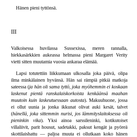
Hänen pieni tyttönsä.
III
Valkoisessa huvilassa Sussexissa, meren rannalla,
hiekkasärkkien aukeassa helmassa pieni Margaret Verity
vietti sitten muutamia vuosia ankaraa elämää.
Lapsi totutettiin liikkumaan ulkosalla joka päivä, olipa
ilma minkälainen hyvänsä. Hän sai rämpiä pitkiä matkoja
sateessa (
ja hän oli sama tyttö, joka myöhemmin ei koskaan
laskenut pientä ranskalaiskorkoista kenkäänsä maahan
muutoin kuin laskeutuessaan autosta
). Makuuhuone, jossa
ei ollut uunia ja jonka ikkunat olivat auki kesät, talvet
(
hänellä, joka sittemmin nurisi, jos lämmityslaitoksessa oli
pieninkin vika
). Yksi ainoa sarssileninki, kotikutoiset
villaliivit, parit housut, sadetakki, paksut kengät ja pyöreä
skottilaishattu — paljoa muuta ei ollutkaan koko hänen