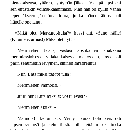
pienokaisensa, tyttären, syntymän jälkeen. Vieläpä lapsi teki
sen entistäkin voimakkaammaksi. Pian hän oli kyllin vanha
lepertääkseen järjetöntä lorua, jonka hänen äitinsä oli
hänelle opettanut.
»Mikä olet, Margaret-kulta?» kysyi äiti. »Sano isälle!
(Kuuntele, armas!) Mikä olet nyt?»
»Merimiehen tytär», vastasi lapsukainen tanakkana
merimiessinisessä villakankaisessa mekossaan, jossa oli
parin sentimetrin levyinen, sininen sarssireunus.
»Niin. Entä miksi
tahdot
tulla?»
»Merimiehen vaimoksi.»
»Juuri niin! Entä miksi
toivoi
tulevasi?»
»Merimiehen äidiksi.»
»Mainiota!» kehui Jack Verity, nauraa hohottaen, otti
lapsen syliinsä ja keinutti sitä niin, että ruskea tukka