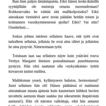
Ihan liian paljon tämäntapaista. Eikö hänen keski-ikäisillä
syyttäjillään ole muistoja omasta nuoruudestaan?
Rohkenevatko he väittää sitä mallikelpoiseksi? Eikö
ainoakaan virnistävä aave nosta päätään heidän toisen ja
kolmannen vuosikymmenensä ajoilta? Eikö? Vai niin?
Onnitteluni…
Joskus johtuu mieleen sellainen haave, että tytöt ovat
tarkalleen sellaisia, jollaisia he ovat aina olleet ja jollaisina
he aina pysyvät. Nimenomaan tytöt.
Toisinaan taas saa sellainen näyte kuin ystäväni rouva
Verityn Margaret ihmisen ponnahtamaan punehtuneena
pystyyn. Hän olisi saattanut olla »nykyaikaista» tyttöä
kuvaavan taulun mallina.
Maltittoman ynseä, kyllästyneen haluton, hermostunut?
Juuri sellainen hän oli! Hänen päähänsä ei mahtunut
ainoatakaan muuta ajatusta kuin kuumeisen kiihkeä huvien
tavoittelu aamusta iltaan saakka (tai oikeammin iltapäivästä
aamuun!). Hän oli miesten valloittaja, eikä hän antanut