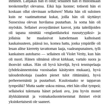
ihminen. Lahjakas hän ei ollut; sellainen hän ei milloinkaan
teeskennellyt olevansa. Eikä luja luonne; totisesti hän ei
koskaan ollut olevinaan
sellainen!
Mutta hän oli suloinen
kuin ne vaatimattomat kukat, joilla hän oli täyttänyt
Sussexissa olevan huvilansa puutarhan. Ja soma hän oli
myöskin. Sellaiset avosydämiset kasvot, joita taiteilijoiden
oli tapana nimittää »englantilaiseksi ruusutyypiksi» ja
jollaisia he maalasivat katselemaan kaihoisasti
kaukaisuuteen, päässä iso, komea hattu, jonka ympärille oli
leuan alitse kierretty tavattoman laaja, vaaleanpunainen, tylli
kankainen autoharso — sellainen oli Violet Verity, kun hän
oli nuori. Hänen silmänsä olivat kirkkaat, vartalo suora ja
ihonväri raikas. Hän oli hyvä kävelijä, hyvä tennispelaaja
(yhdeksännentoista vuosisadan käsitysten mukaan), hyvä
taloudenhoitaja (saaden pienet tulot riittämään), hyvä
perheenemäntä ja puutarhuri. Kuulostaako se tappavan
tympeältä? Mutta saatte uskoa minua, ettei hän ollut tympeä;
sellaiseksi tulemasta hänet pelasti avu, jota hyvin monet
älykkäämmät ja voimakasluonteisemmat ihmiset eivät
yksinkertaisesti ole saaneet.