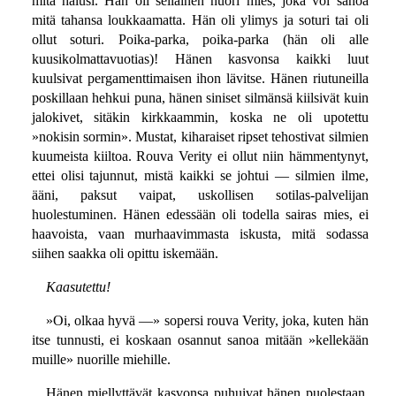
mitä halusi. Hän oli sellainen nuori mies, joka voi sanoa
mitä tahansa loukkaamatta. Hän oli ylimys ja soturi tai oli
ollut soturi. Poika-parka, poika-parka (hän oli alle
kuusikolmattavuotias)! Hänen kasvonsa kaikki luut
kuulsivat pergamenttimaisen ihon lävitse. Hänen riutuneilla
poskillaan hehkui puna, hänen siniset silmänsä kiilsivät kuin
jalokivet, sitäkin kirkkaammin, koska ne oli upotettu
»nokisin sormin». Mustat, kiharaiset ripset tehostivat silmien
kuumeista kiiltoa. Rouva Verity ei ollut niin hämmentynyt,
ettei olisi tajunnut, mistä kaikki se johtui — silmien ilme,
ääni, paksut vaipat, uskollisen sotilas-palvelijan
huolestuminen. Hänen edessään oli todella sairas mies, ei
haavoista, vaan murhaavimmasta iskusta, mitä sodassa
siihen saakka oli opittu iskemään.
Kaasutettu!
»Oi, olkaa hyvä —» sopersi rouva Verity, joka, kuten hän
itse tunnusti, ei koskaan osannut sanoa mitään »kellekään
muille» nuorille miehille.
Hänen miellyttävät kasvonsa puhuivat hänen puolestaan.