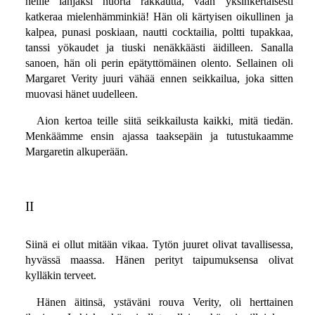
heille lahjaksi nuorta rakkautta, vaan yksinkertaisesti
katkeraa mielenhämminkiä! Hän oli kärtyisen oikullinen ja
kalpea, punasi poskiaan, nautti cocktailia, poltti tupakkaa,
tanssi yökaudet ja tiuski nenäkkäästi äidilleen. Sanalla
sanoen, hän oli perin epätyttömäinen olento. Sellainen oli
Margaret Verity juuri vähää ennen seikkailua, joka sitten
muovasi hänet uudelleen.
Aion kertoa teille siitä seikkailusta kaikki, mitä tiedän.
Menkäämme ensin ajassa taaksepäin ja tutustukaamme
Margaretin alkuperään.
II
Siinä ei ollut mitään vikaa. Tytön juuret olivat tavallisessa,
hyvässä maassa. Hänen perityt taipumuksensa olivat
kylläkin terveet.
Hänen äitinsä, ystäväni rouva Verity, oli herttainen