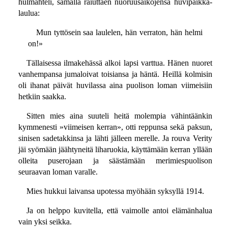
hulmahteli, samalla raiuttaen nuoruusaikojensa huvipaikka-
laulua:
Mun tyttösein saa laulelen, hän verraton, hän helmi
on!»
Tällaisessa ilmakehässä alkoi lapsi varttua. Hänen nuoret
vanhempansa jumaloivat toisiansa ja häntä. Heillä kolmisin
oli ihanat päivät huvilassa aina puolison loman viimeisiin
hetkiin saakka.
Sitten mies aina suuteli heitä molempia vähintäänkin
kymmenesti »viimeisen kerran», otti reppunsa sekä paksun,
sinisen sadetakkinsa ja lähti jälleen merelle. Ja rouva Verity
jäi syömään jäähtyneitä liharuokia, käyttämään kerran yllään
olleita puserojaan ja säästämään merimiespuolison
seuraavan loman varalle.
Mies hukkui laivansa upotessa myöhään syksyllä 1914.
Ja on helppo kuvitella, että vaimolle antoi elämänhalua
vain yksi seikka.