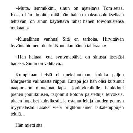
»Mutta, lemmikkini, sinun on ajateltava Tom-setää.
Koska hän ilmoitti, mitä hän haluaa maksuosoituksellaan
tehtävän, on sinun käytettävä rahat hänen toivomustensa
mukaan.»
»Kiusallinen vanhus! Sitä en tarkoita. Hirvittävän
hyväntahtoinen olento! Noudatan hänen tahtoaan.»
»Hän haluaa, että syntymäpäivä on sinusta itsestäsi
hauska. Sinun on valittava.»
Kumpikaan heistä ei uneksinutkaan, kuinka paljon
Margaretin valinnasta riippui. Entäpä jos hän olisi kutsunut
naapuriston muutamat lapset jouluvierailulle, hankkinut
pienen joulukuusen, tarjonnut kotona paistettuja leivoksia,
pitäen hupaiset kahvikestit, ja ostanut leluja kuuden pennyn
myymälästä! Lisäksi vielä brightonilainen taikatemppujen
tekijä…
Hän mietti sitä.