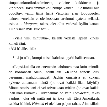
simpukankuorikokoelmineen, villeine kukkineen ja
kirjoineen. Joku ammattiko? Niinpä kaiketi… Se tuntuu niin
oudolta», valitti tämä hellä Victorian ajan loppupuolen
nainen, »meidän ei ole koskaan tarvinnut ajatella sellaisia
asioita…
Margaret,
rakas, olet ollut vedessä kyllin kauan.
Tule sisälle nyt! Tule heti!»
»Vielä viisi minuuttia», kajahti vedestä lapsen kirkas,
kimeä ääni.
»Älä hätäile, äiti!»
Siitä jo näki, kumpi näistä kahdesta pyrki hallitsemaan.
»Lapsi-kullalla on enemmän tahdonvoimaa kuin minulla
on konsanaan ollut», selitti äiti. »Kunpa hänellä olisi
paremmat mahdollisuudet! Jackin omaisista ei kukaan
kykene auttamaan häntä (he ovat kaikki liian köyhiä).
Minun omaisiltani ei voi toivoakaan mitään (he ovat kaikki
ihan liian rikkaita). Turvanamme on vain Tom-setäni, rakas
vanhus, joka oli naittajani ja joka tuli Etelä-Amerikasta
saakka häihini.
Hänellä
ei ole liian paljon rahaa. Aina silloin