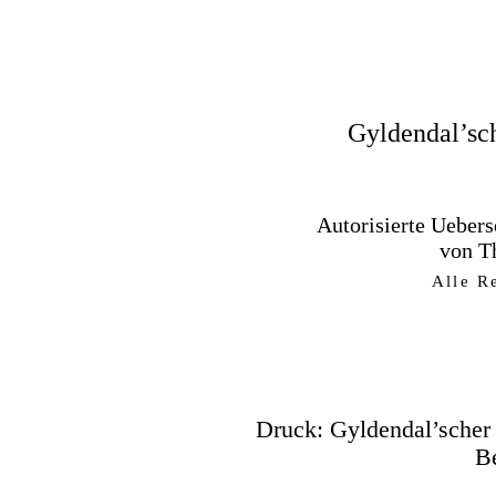
Gyldendal’sch
Autorisierte Ueber
von T
Alle R
Druck: Gyldendal’scher 
B