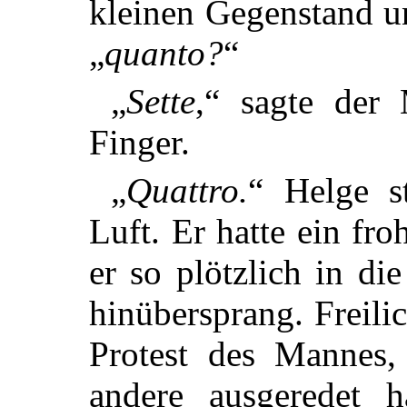
kleinen Gegenstand un
„
quanto?
“
„
Sette
,“ sagte der
Finger.
„
Quattro.
“ Helge st
Luft. Er hatte ein fro
er so plötzlich in d
hinübersprang. Freili
Protest des Mannes,
andere ausgeredet 