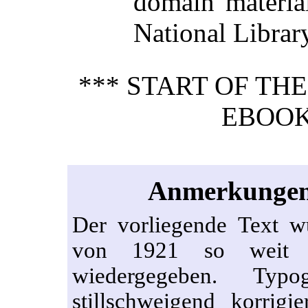
domain materia
National Library
*** START OF TH
EBOOK
Anmerkungen 
Der vorliegende Text 
von 1921 so weit wi
wiedergegeben. Typo
stillschweigend korrig