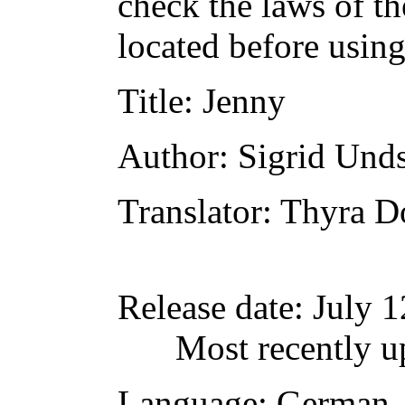
check the laws of t
located before usin
Title
: Jenny
Author
: Sigrid Und
Translator
: Thyra D
Release date
: July 
Most recently u
Language
: German