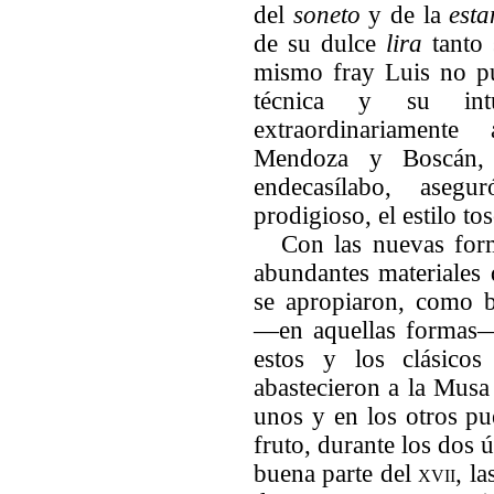
del
soneto
y de la
esta
de su dulce
lira
tanto 
mismo fray Luis no pu
técnica y su intui
extraordinariament
Mendoza y Boscán, 
endecasílabo, aseg
prodigioso, el estilo to
Con las nuevas form
abundantes materiales 
se apropiaron, como b
—en aquellas formas— 
estos y los clásico
abastecieron a la Musa 
unos y en los otros pu
fruto, durante los dos ú
buena parte del
xvii
, l