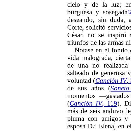
cielo y de la luz; e
burguesa y sosegada
[
deseando, sin duda, a
Corte, solicitó servici
César, no se inspiró 
triunfos de las armas ni
Nótase en el fondo 
vida malograda, ciert
de una no realizada 
salteado de generosa 
voluntad (
Canción IV
,
de sus años (
Soneto
momentos —gastados 
(
Canción IV
, 119
). D
más de seis anduvo le
pluma con amigos y p
esposa D.ª Elena, en e