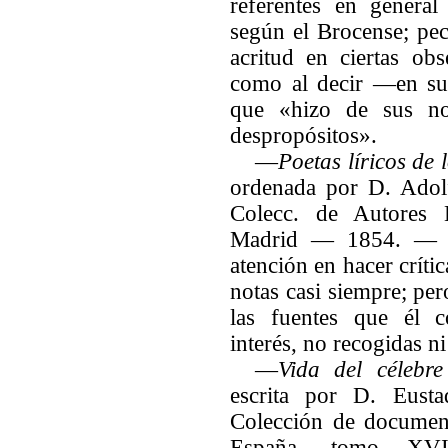
referentes en general
según el Brocense; pecó
acritud en ciertas obs
como al decir —en
su
que «hizo de sus no
despropósitos».
—
Poetas líricos de 
ordenada por D. Ado
Colecc. de Autores
Madrid — 1854. — C
atención en hacer crític
notas casi siempre; per
las fuentes que él 
interés, no recogidas n
—
Vida del célebr
escrita por D. Eusta
Colección de document
España, tomo XVI