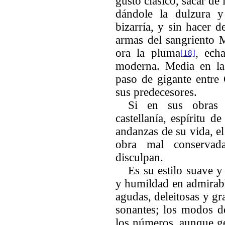
gusto clásico, sacar de
dándole la dulzura y
bizarría, y sin hacer d
armas del sangriento 
ora la pluma
, ech
[18]
moderna. Media en la 
paso de gigante entre
sus predecesores.
Si en sus obras fa
castellanía, espíritu d
andanzas de su vida, e
obra mal conservad
disculpan.
Es su estilo suave 
y humildad en admirabl
agudas, deleitosas y gr
sonantes; los modos de
los números, aunque ge