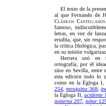
El texto de la prese
al que Fernando de H
Clásicos Castellanos
famoso, indiscutibleme
letras, en vez de lan
erudita, que, sin respo
la crítica filológica, pu
en su misión vulgariza
Herrera usó en s
ortografía, por él ide
sino en Sevilla, entre 
esta edición todo lo 
como en la Égloga I
254
,
mesquina
368
,
in
la Égloga II,
acidente
noturna
297
,
nétar
12