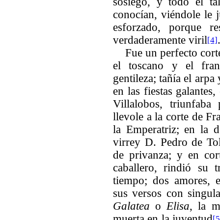
sosiego, y todo el ta
conocían, viéndole le 
esforzado, porque r
verdaderamente viril
[4]
Fue un perfecto corte
el toscano y el fra
gentileza; tañía el arpa
en las fiestas galante
Villalobos, triunfab
llevole a la corte de F
la Emperatriz; en la d
virrey D. Pedro de Tol
de privanza; y en co
caballero, rindió su 
tiempo; dos amores, e
sus versos con singula
Galatea
o
Elisa
, la 
muerta en la juventud
[5