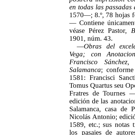
en todas las passadas 
1570—; 8.º, 78 hojas fo
— Contiene únicamente
véase Pérez Pastor,
B
1901, núm. 43.
—
Obras del excel
Vega; con Anotacio
Francisco Sánchez,
Salamanca
; conforme
1581: Francisci Sanc
Tomus Quartus seu Op
Fratres de Tournes
edición de las anotaci
Salamanca, casa de P
Nicolás Antonio; edici
1589, etc.; sus notas 
los pasajes de autore