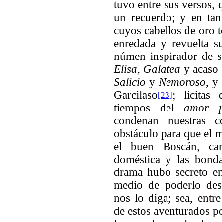
tuvo entre sus versos, 
un recuerdo; y en ta
cuyos cabellos de oro t
enredada y revuelta s
númen inspirador de s
Elisa
,
Galatea
y acaso
Salicio
y
Nemoroso
, y
Garcilaso
; lícitas 
[23]
tiempos del
amor p
condenan nuestras c
obstáculo para que el 
el buen Boscán, can
doméstica y las bond
drama hubo secreto en
medio de poderlo desc
nos lo diga; sea, entre
de estos aventurados po