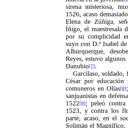
sirena misteriosa, mu
1526, acaso demasiado
Elena de Zúñiga, señ
Íñigo, el maestresala 
por su complicidad e
suyo con D.ª Isabel de
Alburquerque, desob
Reyes, estuvo algunos 
Danubio
.
[7]
Garcilaso, soldado, f
César por educación y
comuneros en Olías
[8]
sanjuanistas en defens
1522
; peleó contra
[9]
1523, y contra los fl
parte, acaso, en el s
Solimán el Magnífico, 