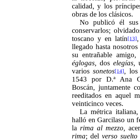
calidad, y los príncip
obras de los clásicos.
No publicó él sus
conservarlos; olvidad
toscano y en latín
,
[13]
llegado hasta nosotros 
su entrañable amigo, 
églogas
, dos
elegías
,
varios
sonetos
, los
[14]
1543 por D.ª Ana G
Boscán, juntamente c
reeditados en aquel m
veinticinco veces.
La métrica italiana
halló en Garcilaso un f
la
rima al mezzo
, ace
rima
; del
verso suelto