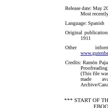
Release date
: May 2
Most recentl
Language
: Spanish
Original publication
1911
Other info
www.gutenbe
Credits
: Ramón Paja
Proofreadin
(This file w
made ava
Archive/Cana
*** START OF 
EBOO