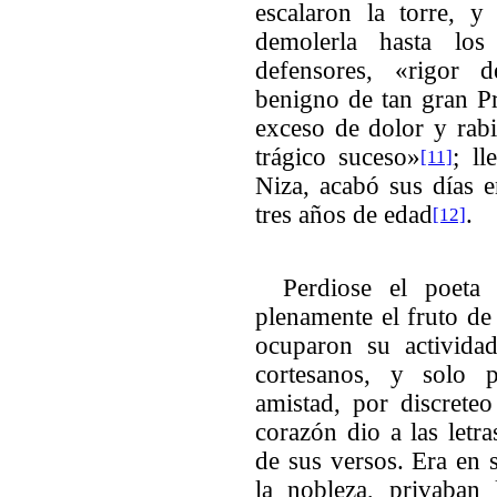
escalaron la torre, 
demolerla hasta lo
defensores, «rigor 
benigno de tan gran Pr
exceso de dolor y rab
trágico suceso»
; ll
[11]
Niza, acabó sus días e
tres años de edad
.
[12]
Perdiose el poeta 
plenamente el fruto de 
ocuparon su actividad
cortesanos, y solo 
amistad, por discrete
corazón dio a las letra
de sus versos. Era en
la nobleza, privaban 