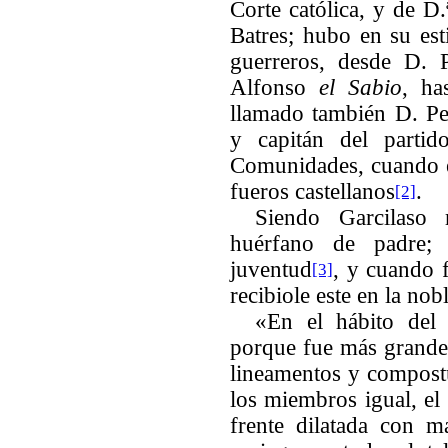
Corte católica, y de 
Batres; hubo en su esti
guerreros, desde D. 
Alfonso
el Sabio
, ha
llamado también D. Pe
y capitán del partid
Comunidades, cuando e
fueros castellanos
.
[2]
Siendo Garcilas
huérfano de padre;
juventud
, y cuando f
[3]
recibiole este en la nob
«En el hábito del 
porque fue más grande
lineamentos y compostu
los miembros igual, el 
frente dilatada con m