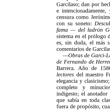
Garcilaso; dan por hec
e intencionadamente,
censura como Jerónimo
con su soneto:
Descu
fama — del ladrón Ga
sistema en el prólogo d
es, sin duda, el más s
comentarios de Garcila
—
Obras de Garci-L
de Fernando de Herre
Barrera. Año de 15
lectores
del maestro F
elegancia y clasicismo;
completo y minucio
indigesto; el anotador
que sabía en toda cla
fuera de propósito, cua