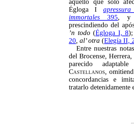
aquello que
solo afec
Égloga I
apressura
immortales
395
, y 
prescindiendo del ap
’n todo
(
Égloga I, 8
)
20
,
al’ otra
(
Elegía II, 
Entre nuestras nota
del Brocense, Herrera
parecido adaptab
Castellanos
, omitiend
concordancias e imit
tratarlo detenidamente 