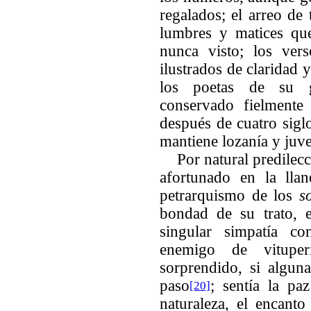
regalados; el arreo de 
lumbres y matices qu
nunca visto; los vers
ilustrados de claridad 
los poetas de su 
conservado fielmente
después de cuatro siglo
mantiene lozanía y juv
Por natural predile
afortunado en la lla
petrarquismo de los
s
bondad de su trato, 
singular simpatía c
enemigo de vitupe
sorprendido, si algun
paso
; sentía la pa
[20]
naturaleza, el encanto