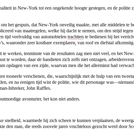
liteit in New-York tot een ongekende hoogte gestegen, en de politie z
rk om het gespuis, dat New-York onveilig maakte, met alle middelen te 
ubliceerd van maatregelen, welke hij dacht te nemen, om den strijd tege
ten tijd veelvuldig van automobielen
trachtten
te bedienen bij het verri
’s, waaronder zeer kostbare exemplaren
,
van roof en diefstal afkomstig
uit te werken, tenminste van de resultaten zag men niet veel, en het Ne
ust te worden,
daar de bandieten zich zelfs niet ontzagen, arbeidersvr
am opdagen van een zijde, waarvan men die het allerminst had verwach
n tooneele verschenen, die, waarschijnlijk met de hulp van een tweeta
en, en na eenigen tijd wist de politie, wie dit personage was—niema
an-Inbreker, John Raffles.
outmoedige avonturier, het kon niet anders.
jke snelheid, waarmede hij zich scheen te kunnen verplaatsen, de weer
te den man, die reeds zoovele jaren vruchteloos gezocht werd door Sc