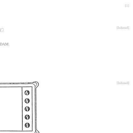
[
1
]
[
Inhoud
]
 ☜
RDAM.
[
Inhoud
]