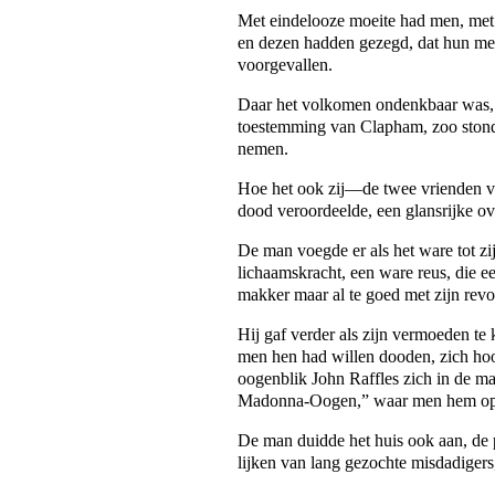
Met eindelooze moeite had men, met
en dezen hadden gezegd, dat hun mees
voorgevallen.
Daar het volkomen ondenkbaar was, d
toestemming van Clapham, zoo stond zi
nemen.
Hoe het ook zij—de twee vrienden va
dood veroordeelde, een glansrijke o
De man voegde er als het ware tot z
lichaamskracht, een ware reus, die e
makker maar al te goed met zijn rev
Hij gaf verder als zijn vermoeden te 
men hen had willen dooden, zich hoog
oogenblik John Raffles zich in de m
Madonna-Oogen,” waar men hem op l
De man duidde het huis ook aan, de po
lijken van lang gezochte misdadiger