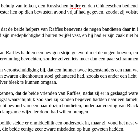
 behulp van tolken, den Russischen
butler
en den Chineeschen bediend
ter hen op dien bewusten avond vrijaf had gegeven, zoodat zij volstre
at de beide helpers van Raffles benevens de negen bandieten daar in 
jn medeplichtigheid buiten twijfel vast, en hij had er zijn zaak niet b
n Raffles hadden een hevigen strijd geleverd met de negen boeven, en 
verwinning bevochten, zonder zelven iets meer dan een paar schrammen
ijn verontschuldiging bij, dat een hunner twee tegenstanders een man 
en zwaren eikenhouten stoel gehanteerd had, zooals een ander een licht 
olver bleek te kunnen omgaan.
kennen, dat de beide vrienden van Raffles, nadat zij er in geslaagd
ware
st waarschijnlijk zoo snel zij konden begeven hadden naar een tamelijk
acht bevond van een paar dozijn bandieten, onder aanvoering van Black
angzame wijze ter dood had willen brengen.
litie stelde er onmiddellijk een onderzoek in, maar zij vond het nest ve
s, die beide eenige zeer zware misdaden op hun geweten hadden.