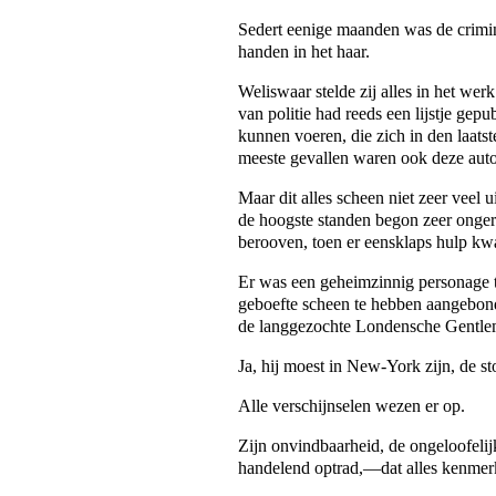
Sedert eenige maanden was de crimina
handen in het haar.
Weliswaar stelde zij alles in het we
van politie had reeds een lijstje gep
kunnen voeren, die zich in den laats
meeste gevallen waren ook deze auto
Maar dit alles scheen niet zeer veel 
de hoogste standen begon zeer onger
berooven, toen er eensklaps hulp kw
Er was een geheimzinnig personage te
geboefte scheen te hebben aangebond
de langgezochte Londensche Gentlem
Ja, hij moest in New-York zijn, de st
Alle verschijnselen wezen er op.
Zijn onvindbaarheid, de ongeloofeli
handelend optrad,—dat alles kenmerk