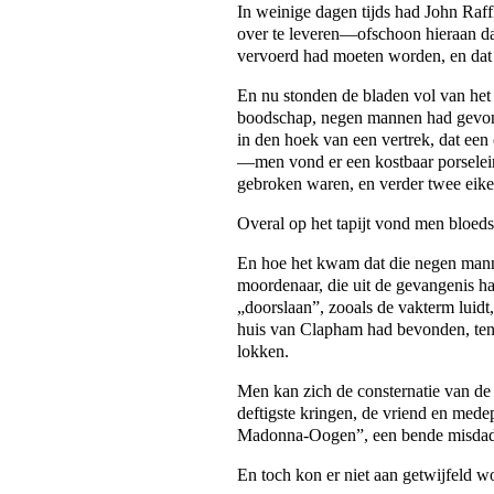
In weinige dagen tijds had John Raffl
over te leveren—ofschoon hieraan dad
vervoerd had moeten worden, en dat 
En nu stonden de bladen vol van het
boodschap, negen mannen had gevonde
in den hoek van een vertrek, dat een 
—men vond er een kostbaar porselein 
gebroken waren, en verder twee eiken
Overal op het tapijt vond men bloed
En hoe het kwam dat die negen mannen
moordenaar, die uit de gevangenis ha
„doorslaan”, zooals de vakterm luidt,
huis van Clapham had bevonden, ten 
lokken.
Men kan zich de consternatie van de
deftigste kringen, de vriend en med
Madonna-Oogen”, een bende misdad
En toch kon er niet aan getwijfeld 