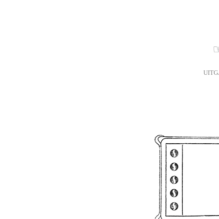
☞
UITG