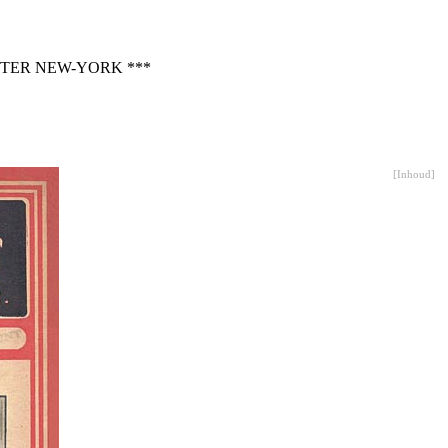
STER NEW-YORK ***
[
Inhoud
]