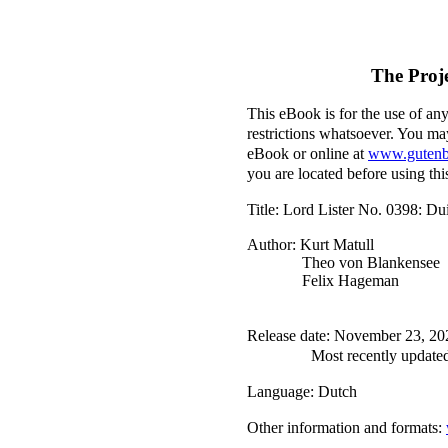
The Proj
This eBook is for the use of an
restrictions whatsoever. You may
eBook or online at
www.gutenb
you are located before using th
Title
: Lord Lister No. 0398: D
Author
: Kurt Matull
Theo von Blankensee
Felix Hageman
Release date
: November 23, 20
Most recently update
Language
: Dutch
Other information and formats
: