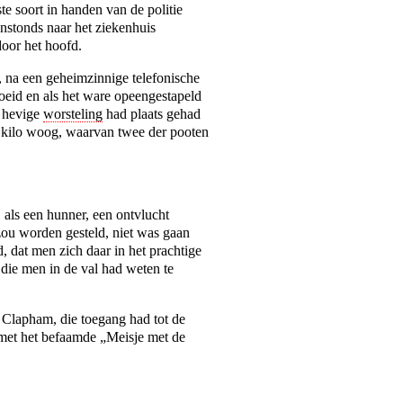
te soort in handen van de politie
nstonds naar het ziekenhuis
oor het hoofd.
 na een geheimzinnige telefonische
oeid en als het ware opeengestapeld
n hevige
worsteling
had plaats gehad
ig kilo woog, waarvan twee der pooten
 als een hunner, een ontvlucht
 zou worden gesteld, niet was gaan
, dat men zich daar in het prachtige
die men in de val had weten te
 Clapham, die toegang had tot de
 met het befaamde „Meisje met de