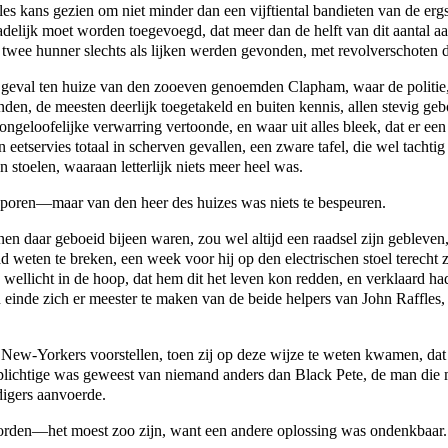
es kans gezien om niet minder dan een vijftiental bandieten van de ergs
elijk moet worden toegevoegd, dat meer dan de helft van dit aantal aa
twee hunner slechts als lijken werden gevonden, met revolverschoten d
 geval ten huize van den zooeven genoemden Clapham, waar de politie,
n, de meesten deerlijk toegetakeld en buiten kennis, allen stevig geb
ongeloofelijke verwarring vertoonde, en waar uit alles bleek, dat er ee
eetservies totaal in scherven gevallen, een zware tafel, die wel tacht
 stoelen, waaraan letterlijk niets meer heel was.
sporen—maar van den heer des huizes was niets te bespeuren.
 daar geboeid bijeen waren, zou wel altijd een raadsel zijn gebleven,
d weten te breken, een week voor hij op den electrischen stoel terecht
 wellicht in de hoop, dat hem dit het leven kon redden, en verklaard had
einde zich er meester te maken van de beide helpers van John Raffles, 
 New-Yorkers voorstellen, toen zij op deze wijze te weten kwamen, dat
eplichtige was geweest van niemand anders dan Black Pete, de man die
igers aanvoerde.
worden—het moest zoo zijn, want een andere oplossing was ondenkbaar.