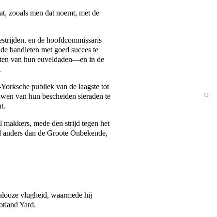
at, zooals men dat noemt, met de
bestrijden, en de hoofdcommissaris
n de bandieten met goed succes te
chten van hun euveldaden—en in de
.
w-Yorksche publiek van de laagste tot
ouwen van hun bescheiden sieraden te
[
2
]
t.
l makkers, mede den strijd tegen het
nd anders dan de Groote Onbekende,
galooze vlugheid, waarmede hij
otland Yard.