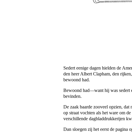
Sedert eenige dagen hielden de Amer
den heer Albert Clapham, den rijken
bewoond had.
Bewoond had—want hij was sedert enk
bevinden.
De zaak baarde zooveel opzien, dat 
op straat vochten als het ware om de 
verschillende dagbladdrukkerijen k
Dan sloegen zij het eerst de pagina o