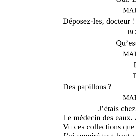
MAR
Déposez-les, docteur !
BO
Qu’est
MAR
Des papillons ?
MAR
J’étais chez
Le médecin des eaux. A
Vu ces collections que 
J’ai soupiré tout haut :