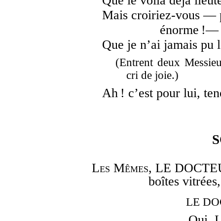
Que le voilà déjà lieut
Mais croiriez-vous — 
énorme !—
Que je n’ai jamais pu l
(Entrent deux Messieu
cri de joie.)
Ah ! c’est pour lui, ten
S
Les Mêmes
, LE DOCTEUR 
boîtes vitré
LE DOC
Oui. L