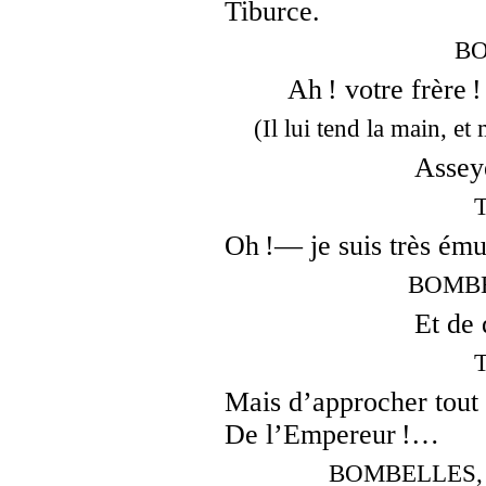
Tiburce.
BO
Ah ! votre frère !
(Il lui tend la main, et
Assey
Oh !— je suis très ému
BOMBEL
Et de
Mais d’approcher tout c
De l’Empereur !…
BOMBELLES, s’