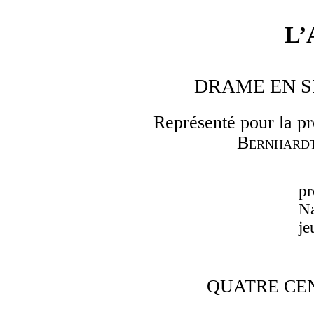
L’
DRAME EN SI
Représenté pour la p
Bernhard
p
N
je
QUATRE CE