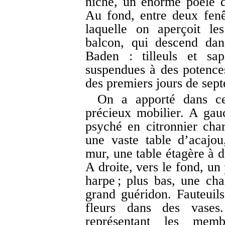
niche, un énorme poêle d
Au fond, entre deux fenêt
laquelle on aperçoit le
balcon, qui descend dan
Baden : tilleuls et sap
suspendues à des potence
des premiers jours de sep
On a apporté dans cet
précieux mobilier. A gauc
psyché en citronnier cha
une vaste table d’acajou
mur, une table étagère à d
A droite, vers le fond, un
harpe ; plus bas, une ch
grand guéridon. Fauteuil
fleurs dans des vases
représentant les mem