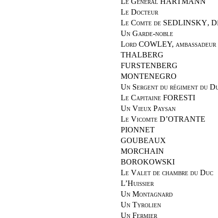
Le Général HARTMANN
Le Docteur
Le Comte de SEDLINSKY
, D
Un Garde-noble
Lord COWLEY, ambassadeur 
THALBERG
FURSTENBERG
MONTENEGRO
Un Sergent du régiment du D
Le Capitaine FORESTI
Un Vieux Paysan
Le Vicomte D’OTRANTE
PIONNET
GOUBEAUX
MORCHAIN
BOROKOWSKI
Le Valet de chambre du Duc
L’Huissier
Un Montagnard
Un Tyrolien
Un Fermier