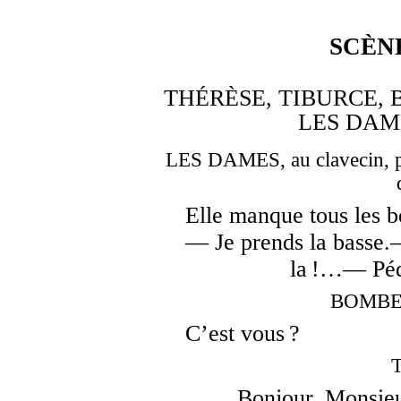
SCÈN
THÉRÈSE, TIBURCE, 
LES DAM
LES DAMES, au clavecin, par
Elle manque tous les 
— Je prends la bass
la !…— Péd
BOMBEL
C’est vous ?
Bonjour, Monsie