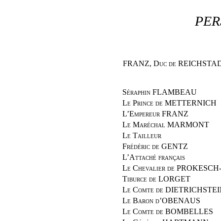
PER
FRANZ, Duc de REICHSTA
Séraphin FLAMBEAU
Le Prince de METTERNICH
L’Empereur FRANZ
Le Maréchal MARMONT
Le Tailleur
Frédéric de GENTZ
L’Attaché français
Le Chevalier de PROKESC
Tiburce de LORGET
Le Comte de DIETRICHSTE
Le Baron d’OBENAUS
Le Comte de BOMBELLES