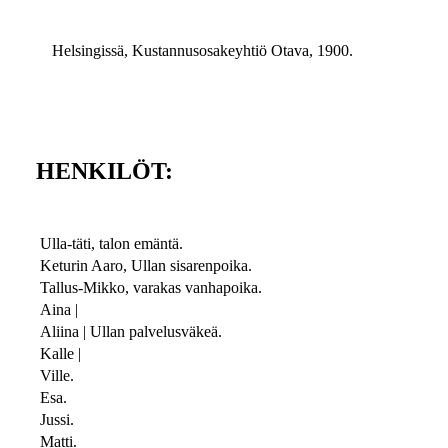
Helsingissä, Kustannusosakeyhtiö Otava, 1900.
HENKILÖT:
Ulla-täti, talon emäntä.
Keturin Aaro, Ullan sisarenpoika.
Tallus-Mikko, varakas vanhapoika.
Aina |
Aliina | Ullan palvelusväkeä.
Kalle |
Ville.
Esa.
Jussi.
Matti.