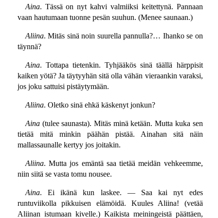
Aina
. Tässä on nyt kahvi valmiiksi keitettynä. Pannaan
vaan hautumaan tuonne pesän suuhun. (Menee saunaan.)
Aliina
. Mitäs sinä noin suurella pannulla?… Ihanko se on
täynnä?
Aina
. Tottapa tietenkin. Tyhjääkös sinä täällä härppisit
kaiken yötä? Ja täytyyhän sitä olla vähän vieraankin varaksi,
jos joku sattuisi pistäytymään.
Aliina
. Oletko sinä ehkä käskenyt jonkun?
Aina
(tulee saunasta). Mitäs minä ketään. Mutta kuka sen
tietää mitä minkin päähän pistää. Ainahan sitä näin
mallassaunalle kertyy jos joitakin.
Aliina
. Mutta jos emäntä saa tietää meidän vehkeemme,
niin siitä se vasta tomu nousee.
Aina
. Ei ikänä kun laskee. — Saa kai nyt edes
runtuviikolla pikkuisen elämöidä. Kuules Aliina! (vetää
Aliinan istumaan kivelle.) Kaikista meiningeistä päättäen,