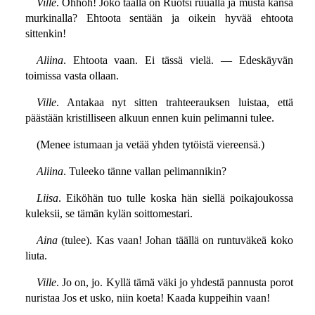
Ville
. Ohhoh! Joko täällä on Ruotsi ruualla ja musta kansa
murkinalla? Ehtoota sentään ja oikein hyvää ehtoota
sittenkin!
Aliina
. Ehtoota vaan. Ei tässä vielä. — Edeskäyvän
toimissa vasta ollaan.
Ville
. Antakaa nyt sitten trahteerauksen luistaa, että
päästään kristilliseen alkuun ennen kuin pelimanni tulee.
(Menee istumaan ja vetää yhden tytöistä viereensä.)
Aliina
. Tuleeko tänne vallan pelimannikin?
Liisa
. Eiköhän tuo tulle koska hän siellä poikajoukossa
kuleksii, se tämän kylän soittomestari.
Aina
(tulee). Kas vaan! Johan täällä on runtuväkeä koko
liuta.
Ville
. Jo on, jo. Kyllä tämä väki jo yhdestä pannusta porot
nuristaa Jos et usko, niin koeta! Kaada kuppeihin vaan!