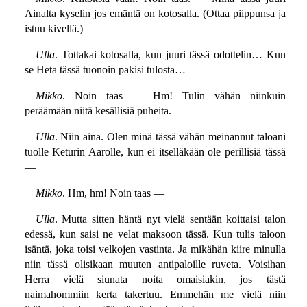
Ainalta kyselin jos emäntä on kotosalla. (Ottaa piippunsa ja
istuu kivellä.)
Ulla
. Tottakai kotosalla, kun juuri tässä odottelin… Kun
se Heta tässä tuonoin pakisi tulosta…
Mikko
. Noin taas — Hm! Tulin vähän niinkuin
peräämään niitä kesällisiä puheita.
Ulla
. Niin aina. Olen minä tässä vähän meinannut taloani
tuolle Keturin Aarolle, kun ei itselläkään ole perillisiä tässä
—
Mikko
. Hm, hm! Noin taas —
Ulla
. Mutta sitten häntä nyt vielä sentään koittaisi talon
edessä, kun saisi ne velat maksoon tässä. Kun tulis taloon
isäntä, joka toisi velkojen vastinta. Ja mikähän kiire minulla
niin tässä olisikaan muuten antipaloille ruveta. Voisihan
Herra vielä siunata noita omaisiakin, jos tästä
naimahommiin kerta takertuu. Emmehän me vielä niin