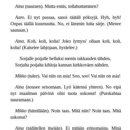
Aina
(nauraen). Mutta entäs, tollahuttaminen?
Aaro
. Ei nyt passaa, sanoi räätäli pöksyjä. Hyh, hyh!
Onpas täällä kuumuutta. No, ei lämmin luita särje. (Menee
saunaan.)
Aina
. Koli, koli, kolia! Joko lymyss' ollaan koli, koli,
kolia! (Katselee lahjojaan, hyräelee.)
Sorjalle poijalle helluksi menin rakkauden tähden,
Sorjalta poijalta kihloja kannan kirkkoväen nähden.
Mikko
(tulee). Vai niin on asia! Soo, soo! Vai niin on asia!
Aina
(nousee seisomaan. Lyö kätensä yhteen). No eipä
nyt maailman päivinä olisi tuota uskonut! (Purskahtaa
nauramaan.)
Mikko
(hämillään). Noin taas. Mitä niin? Noin taas. Mitä
uskonut?
Aina
(pidätellen itseään). Ei mitään erinomaista. Minä