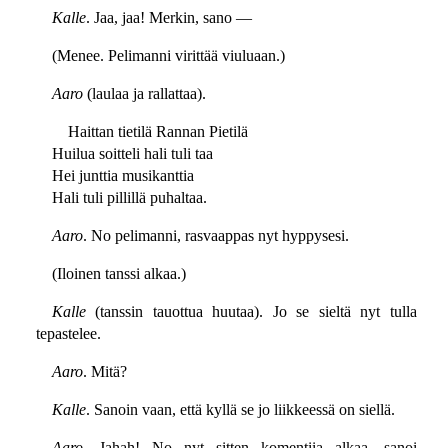
Kalle
. Jaa, jaa! Merkin, sano —
(Menee. Pelimanni virittää viuluaan.)
Aaro
(laulaa ja rallattaa).
Haittan tietilä Rannan Pietilä
Huilua soitteli hali tuli taa
Hei junttia musikanttia
Hali tuli pillillä puhaltaa.
Aaro
. No pelimanni, rasvaappas nyt hyppysesi.
(Iloinen tanssi alkaa.)
Kalle
(tanssin tauottua huutaa). Jo se sieltä nyt tulla
tepastelee.
Aaro
. Mitä?
Kalle
. Sanoin vaan, että kyllä se jo liikkeessä on siellä.
Aaro
. Jahah! No nyt sitten komentiia alkaa, sanoi