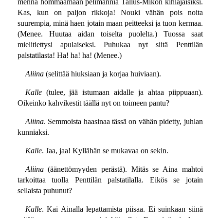
mennä hommaamaan pelimannia Tallus-Mikon kihlajaisiksi.
Kas, kun on paljon rikkoja! Nouki vähän pois noita
suurempia, minä haen jotain maan peitteeksi ja tuon kermaa.
(Menee. Huutaa aidan toiselta puolelta.) Tuossa saat
mielitiettysi apulaiseksi. Puhukaa nyt siitä Penttilän
palstatilasta! Ha! ha! ha! (Menee.)
Aliina
(selittää hiuksiaan ja korjaa huiviaan).
Kalle
(tulee, jää istumaan aidalle ja ahtaa piippuaan).
Oikeinko kahvikestit täällä nyt on toimeen pantu?
Aliina
. Semmoista haasinaa tässä on vähän pidetty, juhlan
kunniaksi.
Kalle
. Jaa, jaa! Kyllähän se mukavaa on sekin.
Aliina
(äänettömyyden perästä). Mitäs se Aina mahtoi
tarkoittaa tuolla Penttilän palstatilalla. Eikös se jotain
sellaista puhunut?
Kalle
. Kai Ainalla lepattamista piisaa. Ei suinkaan siinä