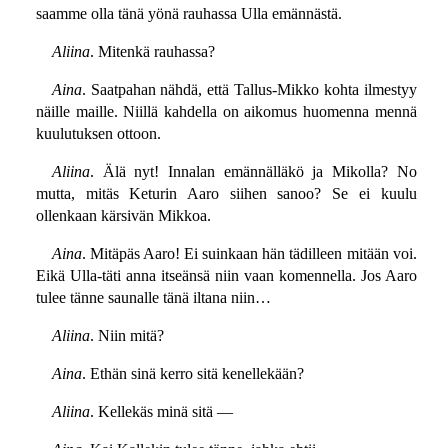
saamme olla tänä yönä rauhassa Ulla emännästä.
Aliina
. Mitenkä rauhassa?
Aina
. Saatpahan nähdä, että Tallus-Mikko kohta ilmestyy
näille maille. Niillä kahdella on aikomus huomenna mennä
kuulutuksen ottoon.
Aliina
. Älä nyt! Innalan emännälläkö ja Mikolla? No
mutta, mitäs Keturin Aaro siihen sanoo? Se ei kuulu
ollenkaan kärsivän Mikkoa.
Aina
. Mitäpäs Aaro! Ei suinkaan hän tädilleen mitään voi.
Eikä Ulla-täti anna itseänsä niin vaan komennella. Jos Aaro
tulee tänne saunalle tänä iltana niin…
Aliina
. Niin mitä?
Aina
. Ethän sinä kerro sitä kenellekään?
Aliina
. Kellekäs minä sitä —