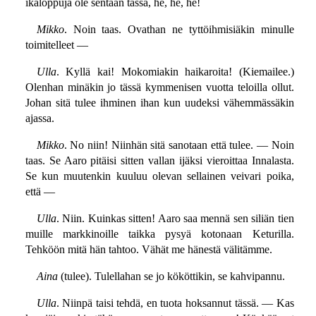
ikäloppuja ole sentään tässä, he, he, he!
Mikko
. Noin taas. Ovathan ne tyttöihmisiäkin minulle
toimitelleet —
Ulla
. Kyllä kai! Mokomiakin haikaroita! (Kiemailee.)
Olenhan minäkin jo tässä kymmenisen vuotta teloilla ollut.
Johan sitä tulee ihminen ihan kun uudeksi vähemmässäkin
ajassa.
Mikko
. No niin! Niinhän sitä sanotaan että tulee. — Noin
taas. Se Aaro pitäisi sitten vallan ijäksi vieroittaa Innalasta.
Se kun muutenkin kuuluu olevan sellainen veivari poika,
että —
Ulla
. Niin. Kuinkas sitten! Aaro saa mennä sen siliän tien
muille markkinoille taikka pysyä kotonaan Keturilla.
Tehköön mitä hän tahtoo. Vähät me hänestä välitämme.
Aina
(tulee). Tulellahan se jo kököttikin, se kahvipannu.
Ulla
. Niinpä taisi tehdä, en tuota hoksannut tässä. — Kas