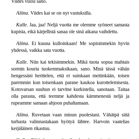
Viides vuosi sano.
Aliina
. Viides kai se on nyt vastuksilla.
Kalle
. Jaa, jaa! Neljä vuotta me olemme syöneet samasta
kupista, eikä kärjellistä sanaa ole sinä aikana vaihdettu.
Aliina
. Ei kuuna kulloinkaan! Me sopisimmekin hyvin
yhdessä, vaikka sata vuotta.
Kalle
. Niin kai tekisimmekin. Mikä tuota sopua mahtais
sormin kouria tuokemmaksikaan, sano. Minä tässä vähän
hengessäni herittelen, että ei suinkaan meitinkään, toisen
paremmin kun toisenkaan parane kaukoa kurottelemisesta.
Kotovarsan suuhun ei tarvitse kurkistella, sanotaan. Taitaa
olla parasta, että teemme kahdesta kämmenestä neljä ja
rupeamme samaan ahjoon puhaltamaan.
Aliina
. Ruvetaan vaan minun puolestani. Vähätpä siitä
turhasta valinnastakaan hyötyä lähtee. Harvoin vaatelias
kerjäläinen rikastuu.