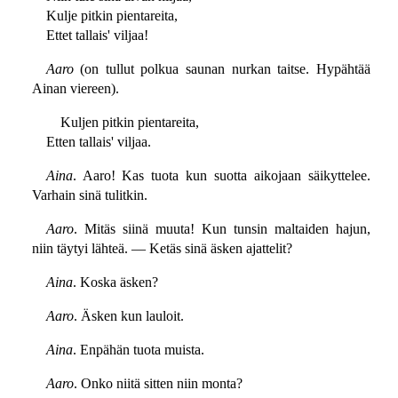
Kulje pitkin pientareita,
Ettet tallais' viljaa!
Aaro
(on tullut polkua saunan nurkan taitse. Hypähtää
Ainan viereen).
Kuljen pitkin pientareita,
Etten tallais' viljaa.
Aina
. Aaro! Kas tuota kun suotta aikojaan säikyttelee.
Varhain sinä tulitkin.
Aaro
. Mitäs siinä muuta! Kun tunsin maltaiden hajun,
niin täytyi lähteä. — Ketäs sinä äsken ajattelit?
Aina
. Koska äsken?
Aaro
. Äsken kun lauloit.
Aina
. Enpähän tuota muista.
Aaro
. Onko niitä sitten niin monta?