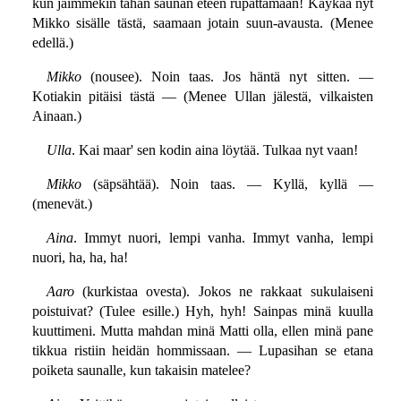
kun jäimmekin tähän saunan eteen rupattamaan! Käykää nyt
Mikko sisälle tästä, saamaan jotain suun-avausta. (Menee
edellä.)
Mikko
(nousee). Noin taas. Jos häntä nyt sitten. —
Kotiakin pitäisi tästä — (Menee Ullan jälestä, vilkaisten
Ainaan.)
Ulla
. Kai maar' sen kodin aina löytää. Tulkaa nyt vaan!
Mikko
(säpsähtää). Noin taas. — Kyllä, kyllä —
(menevät.)
Aina
. Immyt nuori, lempi vanha. Immyt vanha, lempi
nuori, ha, ha, ha!
Aaro
(kurkistaa ovesta). Jokos ne rakkaat sukulaiseni
poistuivat? (Tulee esille.) Hyh, hyh! Sainpas minä kuulla
kuuttimeni. Mutta mahdan minä Matti olla, ellen minä pane
tikkua ristiin heidän hommissaan. — Lupasihan se etana
poiketa saunalle, kun takaisin matelee?