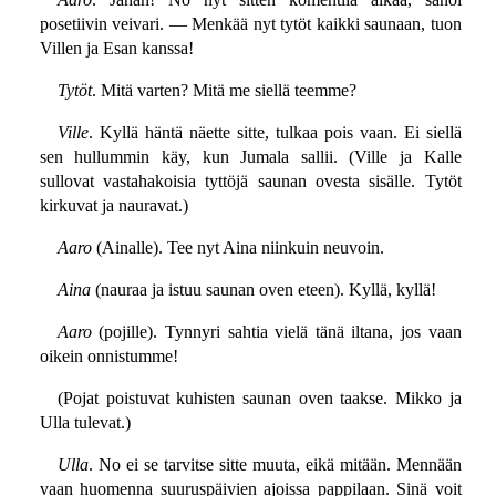
posetiivin veivari. — Menkää nyt tytöt kaikki saunaan, tuon
Villen ja Esan kanssa!
Tytöt
. Mitä varten? Mitä me siellä teemme?
Ville
. Kyllä häntä näette sitte, tulkaa pois vaan. Ei siellä
sen hullummin käy, kun Jumala sallii. (Ville ja Kalle
sullovat vastahakoisia tyttöjä saunan ovesta sisälle. Tytöt
kirkuvat ja nauravat.)
Aaro
(Ainalle). Tee nyt Aina niinkuin neuvoin.
Aina
(nauraa ja istuu saunan oven eteen). Kyllä, kyllä!
Aaro
(pojille). Tynnyri sahtia vielä tänä iltana, jos vaan
oikein onnistumme!
(Pojat poistuvat kuhisten saunan oven taakse. Mikko ja
Ulla tulevat.)
Ulla
. No ei se tarvitse sitte muuta, eikä mitään. Mennään
vaan huomenna suuruspäivien ajoissa pappilaan. Sinä voit