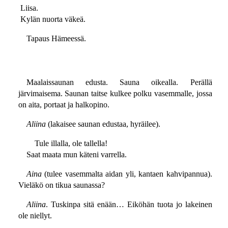
Liisa.
Kylän nuorta väkeä.
Tapaus Hämeessä.
Maalaissaunan edusta. Sauna oikealla. Perällä
järvimaisema. Saunan taitse kulkee polku vasemmalle, jossa
on aita, portaat ja halkopino.
Aliina
(lakaisee saunan edustaa, hyräilee).
Tule illalla, ole tallella!
Saat maata mun käteni varrella.
Aina
(tulee vasemmalta aidan yli, kantaen kahvipannua).
Vieläkö on tikua saunassa?
Aliina
. Tuskinpa sitä enään… Eiköhän tuota jo lakeinen
ole niellyt.