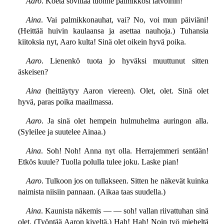
Aaro
. Koeta sovittaa tuonne palmikkosi latvoihin!
Aina
. Vai palmikkonauhat, vai? No, voi mun päiviäni!
(Heittää huivin kaulaansa ja asettaa nauhoja.) Tuhansia
kiitoksia nyt, Aaro kulta! Sinä olet oikein hyvä poika.
Aaro
. Lienenkö tuota jo hyväksi muuttunut sitten
äskeisen?
Aina
(heittäytyy Aaron viereen). Olet, olet. Sinä olet
hyvä, paras poika maailmassa.
Aaro
. Ja sinä olet hempein hulmuhelma auringon alla.
(Syleilee ja suutelee Ainaa.)
Aina
. Soh! Noh! Anna nyt olla. Herrajemmeri sentään!
Etkös kuule? Tuolla polulla tulee joku. Laske pian!
Aaro
. Tulkoon jos on tullakseen. Sitten he näkevät kuinka
naimista niisiin pannaan. (Aikaa taas suudella.)
Aina
. Kaunista näkemis — — soh! vallan riivattuhan sinä
olet. (Työntää Aaron kiveltä.) Hah! Hah! Noin työ mieheltä