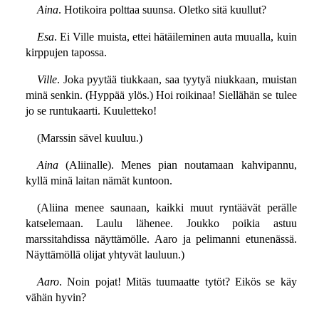
Aina
. Hotikoira polttaa suunsa. Oletko sitä kuullut?
Esa
. Ei Ville muista, ettei hätäileminen auta muualla, kuin
kirppujen tapossa.
Ville
. Joka pyytää tiukkaan, saa tyytyä niukkaan, muistan
minä senkin. (Hyppää ylös.) Hoi roikinaa! Siellähän se tulee
jo se runtukaarti. Kuuletteko!
(Marssin sävel kuuluu.)
Aina
(Aliinalle). Menes pian noutamaan kahvipannu,
kyllä minä laitan nämät kuntoon.
(Aliina menee saunaan, kaikki muut ryntäävät perälle
katselemaan. Laulu lähenee. Joukko poikia astuu
marssitahdissa näyttämölle. Aaro ja pelimanni etunenässä.
Näyttämöllä olijat yhtyvät lauluun.)
Aaro
. Noin pojat! Mitäs tuumaatte tytöt? Eikös se käy
vähän hyvin?