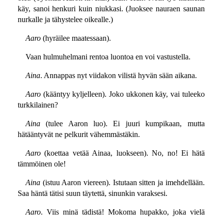
käy, sanoi henkuri kuin niukkasi. (Juoksee nauraen saunan
nurkalle ja tähystelee oikealle.)
Aaro
(hyräilee maatessaan).
Vaan hulmuhelmani rentoa luontoa en voi vastustella.
Aina
. Annappas nyt viidakon vilistä hyvän sään aikana.
Aaro
(kääntyy kyljelleen). Joko ukkonen käy, vai tuleeko
turkkilainen?
Aina
(tulee Aaron luo). Ei juuri kumpikaan, mutta
hätääntyvät ne pelkurit vähemmästäkin.
Aaro
(koettaa vetää Ainaa, luokseen). No, no! Ei hätä
tämmöinen ole!
Aina
(istuu Aaron viereen). Istutaan sitten ja imehdellään.
Saa häntä tätisi suun täytettä, sinunkin varaksesi.
Aaro
. Viis minä tädistä! Mokoma hupakko, joka vielä