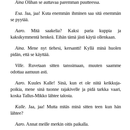
Aina
Olihan se auttavaa paremman puutteessa.
Esa
. Jaa, jaa! Kuta enemmän ihminen saa sitä enemmän
se pyytää.
Aaro
. Mitä saakelia? Kaksi paria kuppia ja
kaksikymmentä henkeä. Eihän tämä jästi käytä ollenkaan.
Aina
. Mene nyt tiehesi, kersantti! Kyllä minä huolen
pidän, että se käyttää.
Ville
. Ruvetaan sitten tanssimaan, muuten saamme
odottaa aamuun asti.
Aaro
. Kuules Kalle! Sinä, kun et ole niitä keikkuja-
poikia, mene sinä tuonne rajakivelle ja pidä tarkka vaari,
koska Tallus-Mikko lähtee talosta.
Kalle
. Jaa, jaa! Mutta mitäs minä sitten teen kun hän
lähtee?
Aaro
. Annat meille merkin oitis paikalla.