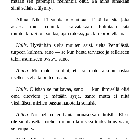
mitään sen parempaa meininkiä ollut. En minä ainakaan
siinä sellaista älynnyt.
Aliina. Niin. Ei suinkaan ollutkaan. Eikä kai sitä joka
asiassa niin meininkiä kaivatakaan. Puhutaan sitä
muutenkin. Suun suliksi, ajan ratoksi, jotakin lörpötellään.
Kalle
. Hyvänhän sieltä muuten saisi, sieltä Penttilästä,
turpeen kulman, sano — se kun häntä tarvitsee ja sellaiseen
talon asumiseen pystyy, sano.
Aliina
. Minä olen kuullut, että sinä olet aikonut ostaa
itsellesi sieltä talon teelmään.
Kalle
. Olishan se mukavaa, sano — kun ihmisellä olisi
oma aitovieru ja mättään syrjä, sano; mutta ei niitä
yksinäisen miehen passaa hapotella sellaisia.
Aliina
. No, hei menee häntä tuonasessa naimisiin. Ei se
ole sinullaiselta mieheltä muuta kun yksi tuoksahdus vaan,
se tempaus.