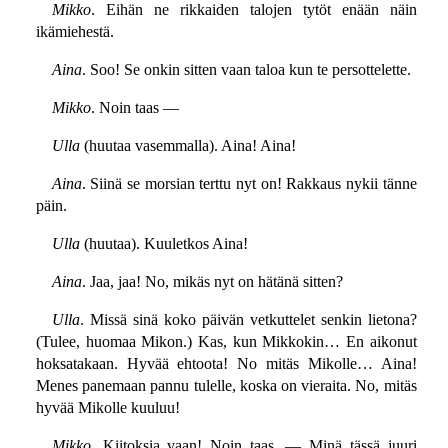
Mikko
. Eihän ne rikkaiden talojen tytöt enään näin
ikämiehestä.
Aina
. Soo! Se onkin sitten vaan taloa kun te persottelette.
Mikko
. Noin taas —
Ulla
(huutaa vasemmalla). Aina! Aina!
Aina
. Siinä se morsian terttu nyt on! Rakkaus nykii tänne
päin.
Ulla
(huutaa). Kuuletkos Aina!
Aina
. Jaa, jaa! No, mikäs nyt on hätänä sitten?
Ulla
. Missä sinä koko päivän vetkuttelet senkin lietona?
(Tulee, huomaa Mikon.) Kas, kun Mikkokin… En aikonut
hoksatakaan. Hyvää ehtoota! No mitäs Mikolle… Aina!
Menes panemaan pannu tulelle, koska on vieraita. No, mitäs
hyvää Mikolle kuuluu!
Mikko
. Kiitoksia vaan! Noin taas. — Minä tässä juuri