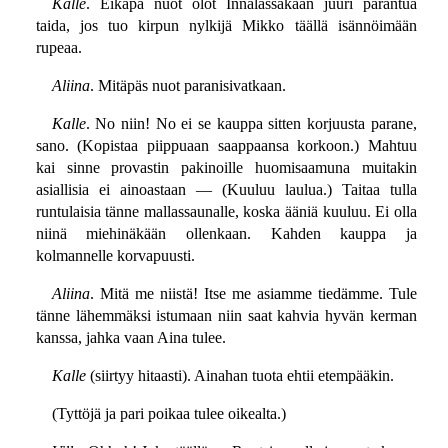
Kalle
. Eikäpä nuot olot Innalassakaan juuri parantua
taida, jos tuo kirpun nylkijä Mikko täällä isännöimään
rupeaa.
Aliina
. Mitäpäs nuot paranisivatkaan.
Kalle
. No niin! No ei se kauppa sitten korjuusta parane,
sano. (Kopistaa piippuaan saappaansa korkoon.) Mahtuu
kai sinne provastin pakinoille huomisaamuna muitakin
asiallisia ei ainoastaan — (Kuuluu laulua.) Taitaa tulla
runtulaisia tänne mallassaunalle, koska ääniä kuuluu. Ei olla
niinä miehinäkään ollenkaan. Kahden kauppa ja
kolmannelle korvapuusti.
Aliina
. Mitä me niistä! Itse me asiamme tiedämme. Tule
tänne lähemmäksi istumaan niin saat kahvia hyvän kerman
kanssa, jahka vaan Aina tulee.
Kalle
(siirtyy hitaasti). Ainahan tuota ehtii etempääkin.
(Tyttöjä ja pari poikaa tulee oikealta.)