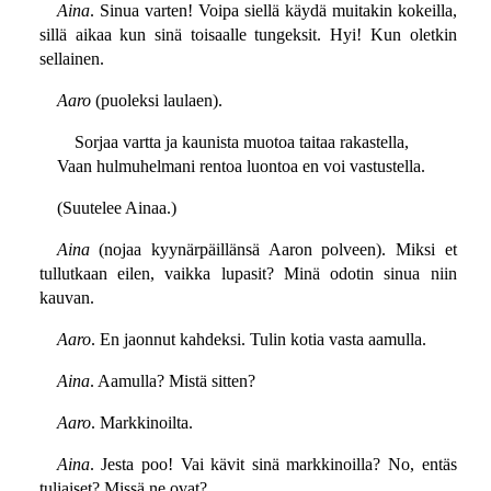
Aina
. Sinua varten! Voipa siellä käydä muitakin kokeilla,
sillä aikaa kun sinä toisaalle tungeksit. Hyi! Kun oletkin
sellainen.
Aaro
(puoleksi laulaen).
Sorjaa vartta ja kaunista muotoa taitaa rakastella,
Vaan hulmuhelmani rentoa luontoa en voi vastustella.
(Suutelee Ainaa.)
Aina
(nojaa kyynärpäillänsä Aaron polveen). Miksi et
tullutkaan eilen, vaikka lupasit? Minä odotin sinua niin
kauvan.
Aaro
. En jaonnut kahdeksi. Tulin kotia vasta aamulla.
Aina
. Aamulla? Mistä sitten?
Aaro
. Markkinoilta.
Aina
. Jesta poo! Vai kävit sinä markkinoilla? No, entäs
tuliaiset? Missä ne ovat?