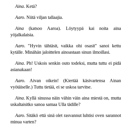
Aina
. Ketä?
Aaro
. Niitä viljan tallaajia.
Aina
(katsoo Aaroa). Löytyypä kai noita aina
yöjalkalaisia.
Aaro
. "Hyvin tähtäsit, vaikka ohi osasit" sanoi kettu
kytälle. Minähän jaloittelen ainoastaan sinun ilmoillasi.
Aina
. Ph! Uskois senkin outo todeksi, mutta tuttu ei pidä
asianakaan!
Aaro
. Aivan oikein! (Kiertää käsivartensa Ainan
vyötäiselle.) Tuttu tietää, ei se uskoa tarvitse.
Aina
. Kyllä sinussa näin vähin väin aina miestä on, mutta
uskaltaisitko sanoa samaa Ulla tädille?
Aaro
. Sitäkö että sinä olet rasvannut luhtisi oven sarannot
minua varten?