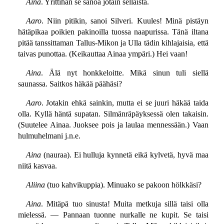
Aina
. Yrittihän se sanoa jotain sellaista.
Aaro
. Niin pitikin, sanoi Silveri. Kuules! Minä pistäyn
hätäpikaa poikien pakinoilla tuossa naapurissa. Tänä iltana
pitää tanssittaman Tallus-Mikon ja Ulla tädin kihlajaisia, että
taivas punottaa. (Keikauttaa Ainaa ympäri.) Hei vaan!
Aina
. Älä nyt honkkeloitte. Mikä sinun tuli siellä
saunassa. Saitkos häkää päähäsi?
Aaro
. Jotakin ehkä sainkin, mutta ei se juuri häkää taida
olla. Kyllä häntä supatan. Silmänräpäyksessä olen takaisin.
(Suutelee Ainaa. Juoksee pois ja laulaa mennessään.) Vaan
hulmuhelmani j.n.e.
Aina
(nauraa). Ei hulluja kynnetä eikä kylvetä, hyvä maa
niitä kasvaa.
Aliina
(tuo kahvikuppia). Minuako se pakoon hölkkäsi?
Aina
. Mitäpä tuo sinusta! Muita metkuja sillä taisi olla
mielessä. — Pannaan tuonne nurkalle ne kupit. Se taisi