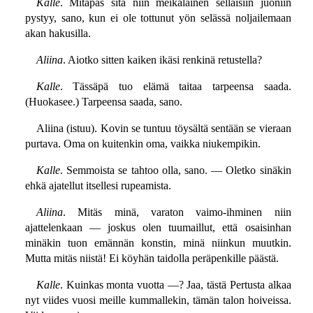
Kalle
. Mitäpäs sitä niin meikäläinen sellaisiin juoniin
pystyy, sano, kun ei ole tottunut yön selässä noljailemaan
akan hakusilla.
Aliina
. Aiotko sitten kaiken ikäsi renkinä retustella?
Kalle
. Tässäpä tuo elämä taitaa tarpeensa saada.
(Huokasee.) Tarpeensa saada, sano.
Aliina (istuu). Kovin se tuntuu töysältä sentään se vieraan
purtava. Oma on kuitenkin oma, vaikka niukempikin.
Kalle
. Semmoista se tahtoo olla, sano. — Oletko sinäkin
ehkä ajatellut itsellesi rupeamista.
Aliina
. Mitäs minä, varaton vaimo-ihminen niin
ajattelenkaan — joskus olen tuumaillut, että osaisinhan
minäkin tuon emännän konstin, minä niinkun muutkin.
Mutta mitäs niistä! Ei köyhän taidolla peräpenkille päästä.
Kalle
. Kuinkas monta vuotta —? Jaa, tästä Pertusta alkaa
nyt viides vuosi meille kummallekin, tämän talon hoiveissa.