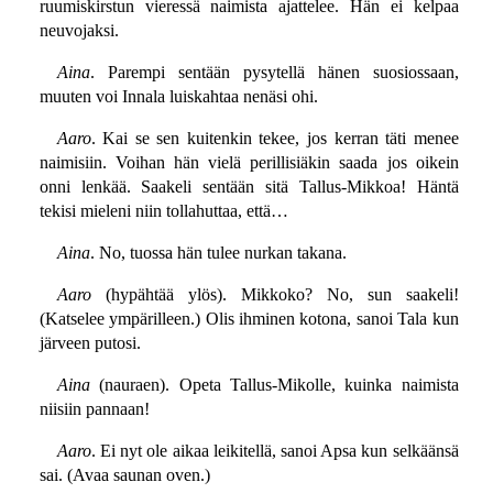
ruumiskirstun vieressä naimista ajattelee. Hän ei kelpaa
neuvojaksi.
Aina
. Parempi sentään pysytellä hänen suosiossaan,
muuten voi Innala luiskahtaa nenäsi ohi.
Aaro
. Kai se sen kuitenkin tekee, jos kerran täti menee
naimisiin. Voihan hän vielä perillisiäkin saada jos oikein
onni lenkää. Saakeli sentään sitä Tallus-Mikkoa! Häntä
tekisi mieleni niin tollahuttaa, että…
Aina
. No, tuossa hän tulee nurkan takana.
Aaro
(hypähtää ylös). Mikkoko? No, sun saakeli!
(Katselee ympärilleen.) Olis ihminen kotona, sanoi Tala kun
järveen putosi.
Aina
(nauraen). Opeta Tallus-Mikolle, kuinka naimista
niisiin pannaan!
Aaro
. Ei nyt ole aikaa leikitellä, sanoi Apsa kun selkäänsä
sai. (Avaa saunan oven.)