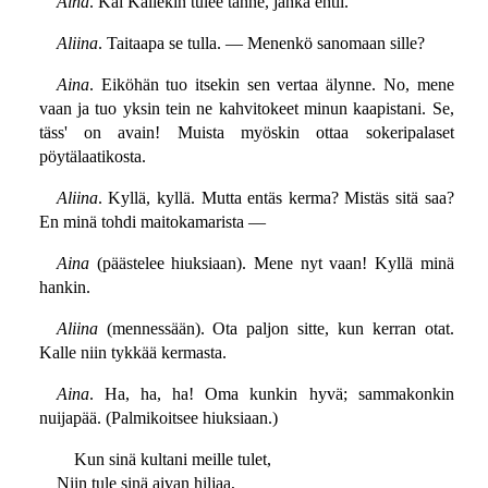
Aina
. Kai Kallekin tulee tänne, jahka ehtii.
Aliina
. Taitaapa se tulla. — Menenkö sanomaan sille?
Aina
. Eiköhän tuo itsekin sen vertaa älynne. No, mene
vaan ja tuo yksin tein ne kahvitokeet minun kaapistani. Se,
täss' on avain! Muista myöskin ottaa sokeripalaset
pöytälaatikosta.
Aliina
. Kyllä, kyllä. Mutta entäs kerma? Mistäs sitä saa?
En minä tohdi maitokamarista —
Aina
(päästelee hiuksiaan). Mene nyt vaan! Kyllä minä
hankin.
Aliina
(mennessään). Ota paljon sitte, kun kerran otat.
Kalle niin tykkää kermasta.
Aina
. Ha, ha, ha! Oma kunkin hyvä; sammakonkin
nuijapää. (Palmikoitsee hiuksiaan.)
Kun sinä kultani meille tulet,
Niin tule sinä aivan hiljaa,