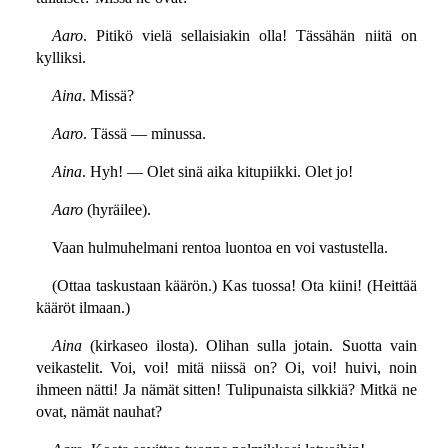
Aaro
. Pitikö vielä sellaisiakin olla! Tässähän niitä on
kylliksi.
Aina
. Missä?
Aaro
. Tässä — minussa.
Aina
. Hyh! — Olet sinä aika kitupiikki. Olet jo!
Aaro
(hyräilee).
Vaan hulmuhelmani rentoa luontoa en voi vastustella.
(Ottaa taskustaan käärön.) Kas tuossa! Ota kiini! (Heittää
kääröt ilmaan.)
Aina
(kirkaseo ilosta). Olihan sulla jotain. Suotta vain
veikastelit. Voi, voi! mitä niissä on? Oi, voi! huivi, noin
ihmeen nätti! Ja nämät sitten! Tulipunaista silkkiä? Mitkä ne
ovat, nämät nauhat?