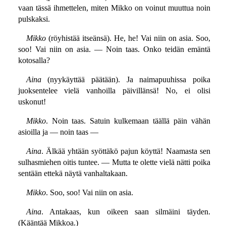
vaan tässä ihmettelen, miten Mikko on voinut muuttua noin
pulskaksi.
Mikko
(röyhistää itseänsä). He, he! Vai niin on asia. Soo,
soo! Vai niin on asia. — Noin taas. Onko teidän emäntä
kotosalla?
Aina
(nyykäyttää päätään). Ja naimapuuhissa poika
juoksentelee vielä vanhoilla päivillänsä! No, ei olisi
uskonut!
Mikko
. Noin taas. Satuin kulkemaan täällä päin vähän
asioilla ja — noin taas —
Aina
. Älkää yhtään syöttäkö pajun köyttä! Naamasta sen
sulhasmiehen oitis tuntee. — Mutta te olette vielä nätti poika
sentään ettekä näytä vanhaltakaan.
Mikko
. Soo, soo! Vai niin on asia.
Aina
. Antakaas, kun oikeen saan silmäini täyden.
(Kääntää Mikkoa.)