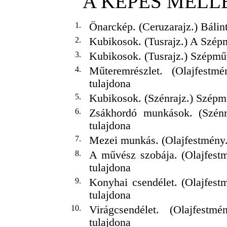
A KÉPES MELL
1.
Önarckép. (Ceruzarajz.) Bálin
2.
Kubikosok. (Tusrajz.) A Szé
3.
Kubikosok. (Tusrajz.) Szépm
4.
Műteremrészlet. (Olajfest
tulajdona
5.
Kubikosok. (Szénrajz.) Szép
6.
Zsákhordó munkások. (Szén
tulajdona
7.
Mezei munkás. (Olajfestmény.
8.
A művész szobája. (Olajfes
tulajdona
9.
Konyhai csendélet. (Olajfes
tulajdona
10.
Virágcsendélet. (Olajfest
tulajdona