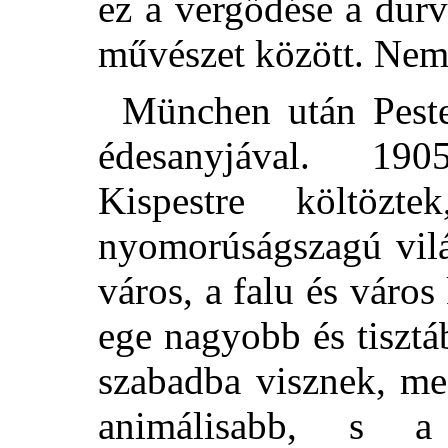
ez a vergődése a dur
művészet között. Nem i
München után Peste
édesanyjával. 19
Kispestre költöz
nyomorúságszagú vil
város, a falu és város
ege nagyobb és tisztá
szabadba visznek, me
animálisabb, s a