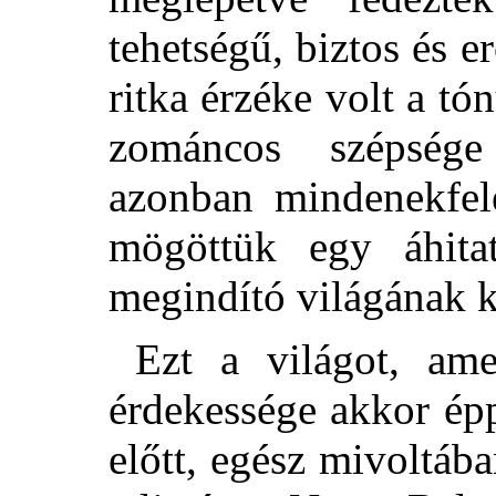
tehetségű,
biztos és e
ritka érzéke volt a tó
zománcos szépsége
azonban mindenekfele
mögöttük egy áhitat
megindító világának k
Ezt a világot, am
érdekessége akkor ép
előtt, egész mivoltába