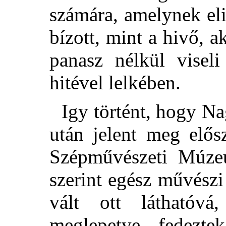
számára, amelynek el
bízott, mint a hivő, a
panasz nélkül viseli
hitével lelkében.
Igy történt, hogy N
után jelent meg elős
Szépművészeti Múze
szerint egész művész
vált ott láthatóv
meglepetve fedezt