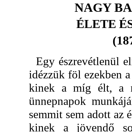
NAGY B
ÉLETE É
(18
Egy észrevétlenül elm
idézzük föl ezekben 
kinek a míg élt, a
ünnepnapok munkájá
semmit sem adott az é
kinek a jövendő so