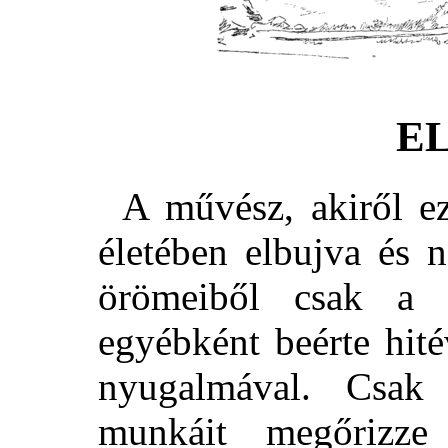
E
A művész, akiről e
életében elbujva és n
örömeiből csak a 
egyébként beérte hit
nyugalmával. Csak
munkáit megőrizz