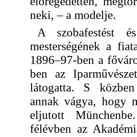
elöregedetten, megtö
neki, – a modelje.
A szobafestést és
mesterségének a fiat
1896–97-ben a főváro
ben az Iparművészeti
látogatta. S közben
annak vágya, hogy m
eljutott Münchenbe
félévben az Akadémia