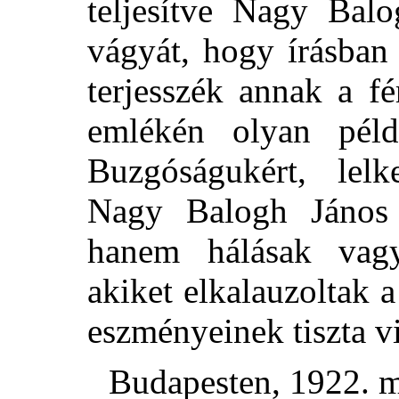
teljesítve Nagy Balo
vágyát, hogy írásban
terjesszék annak a f
emlékén olyan példá
Buzgóságukért, lel
Nagy Balogh János t
hanem hálásak vag
akiket elkalauzoltak 
eszményeinek tiszta v
Budapesten, 1922. m