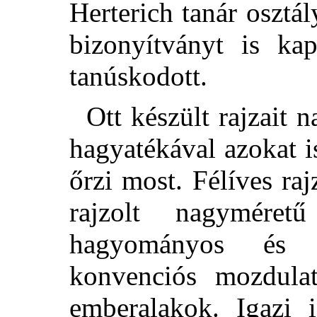
Herterich tanár osztál
bizonyítványt is ka
tanúskodott.
Ott készült rajzait 
hagyatékával azokat 
őrzi most. Félíves raj
rajzolt nagymére
hagyományos és ér
konvenciós mozdulat
emberalakok. Igazi 