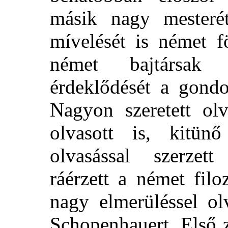
másik nagy mesteré
mívelését is német f
német bajtársak 
érdeklődését a gondo
Nagyon szeretett olv
olvasott is, kitünő
olvasással szerzet
ráérzett a német filo
nagy elmerüléssel ol
Schopenhauert. Első 