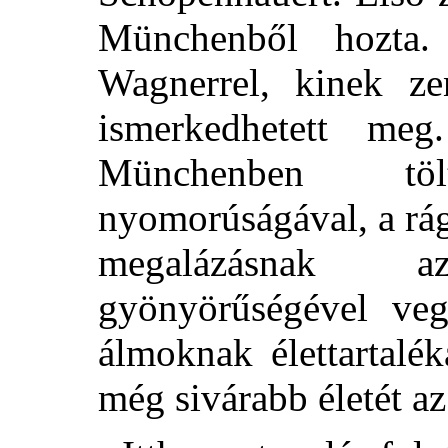
Münchenből hozta.
Wagnerrel, kinek zen
ismerkedhetett me
Münchenben tö
nyomorúságával, a rá
megalázásnak 
gyönyörűségével veg
álmoknak élettartalé
még sivárabb életét az 