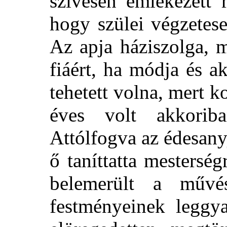
szívesen emlékezett 
hogy szülei végzetes
Az apja háziszolga, 
fiáért, ha módja és a
tehetett volna, mert k
éves volt akkor
Attólfogva az édesanyj
ő taníttatta mestersé
belemerült a művés
festményeinek leggy