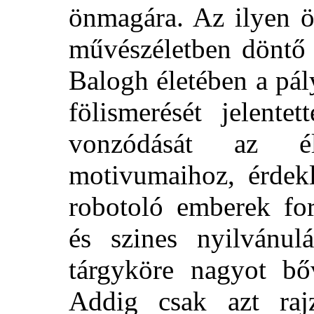
önmagára. Az ilyen ö
művészéletben döntő 
Balogh életében a pál
fölismerését jelente
vonzódását az él
motivumaihoz, érdek
robotoló emberek f
és szines nyilvánulá
tárgyköre nagyot bő
Addig csak azt rajz