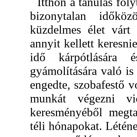
Itthon a tanulás foly
bizonytalan időkö
küzdelmes élet várt
annyit kellett keresnie
idő kárpótlására 
gyámolítására való is
engedte, szobafestő v
munkát végezni vi
keresményéből megtak
téli hónapokat. Létén