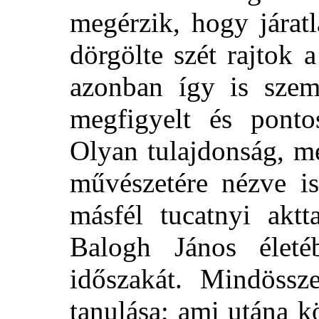
megérzik, hogy járat
dörgölte szét rajtok 
azonban így is szem
megfigyelt és pontos
Olyan tulajdonság, m
művészetére nézve is
másfél tucatnyi akt
Balogh János életé
időszakát. Mindössz
tanulása; ami utána k