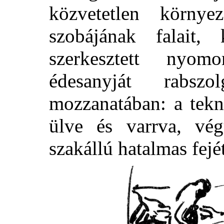
közvetetlen környez
szobájának falait, 
szerkesztett nyom
édesanyját rabsz
mozzanatában: a tekn
ülve és varrva, vé
szakállú hatalmas fejét