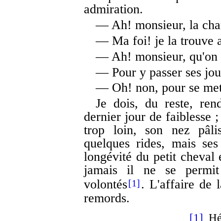
admiration.
— Ah! monsieur, la ch
— Ma foi! je la trouve a
— Ah! monsieur, qu'on s
— Pour y passer ses jou
— Oh! non, pour se mett
Je dois, du reste, ren
dernier jour de faiblesse 
trop loin, son nez pâli
quelques rides, mais ses
longévité du petit cheval
jamais il ne se permi
volontés
. L'affaire de 
[1]
remords.
[1]
Hél