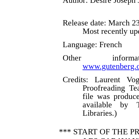
Author
: Désiré Joseph 
Release date
: March 2
Most recently up
Language
: French
Other infor
www.gutenberg.o
Credits
: Laurent Vog
Proofreading Te
file was produc
available by T
Libraries.)
*** START OF THE 