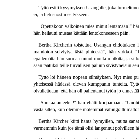
Tyttö esitti kysymyksen Usangalle, joka turmeltunee
ei, ja heti suostui esitykseen.
"Opettakoon valkoinen mies minut lentämään!" hän ke
hän heilautti mustaa kättään lentokoneeseen päin.
Bertha Kircherin toistettua Usangan ehdotuksen l
mahdoton selviytyä tästä pinteestä", hän virkkoi. 
epäilemättä hän surmaa minut muitta mutkitta, ja sill
saan taatuksi teille turvallisen paluun sivistyneisiin 
Tyttö loi häneen nopean silmäyksen. Nyt mies puhut
yhteisessä hädässä olevan kumppanin tunteita. Tyttö
oivallettuaan, että hän oli pahentanut tytön jo ennes
"Suokaa anteeksi!" hän ehätti korjaamaan. "Unohtak
vasta sitten, kun olemme molemmat vahingoittumattomi
Bertha Kircher kiitti häntä hymyillen, mutta sanat 
varmemmin kuin jos tämä olisi langennut polvilleen hä