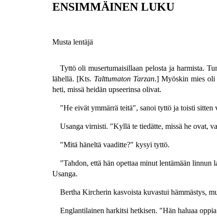
ENSIMMÄINEN LUKU
Musta lentäjä
Tyttö oli musertumaisillaan pelosta ja harmista. Tu
lähellä. [Kts.
Talttumaton Tarzan
.] Myöskin mies oli 
heti, missä heidän upseerinsa olivat.
"He eivät ymmärrä teitä", sanoi tyttö ja toisti sitt
Usanga virnisti. "Kyllä te tiedätte, missä he ovat, 
"Mitä häneltä vaaditte?" kysyi tyttö.
"Tahdon, että hän opettaa minut lentämään linnun lail
Usanga.
Bertha Kircherin kasvoista kuvastui hämmästys, mut
Englantilainen harkitsi hetkisen. "Hän haluaa oppia