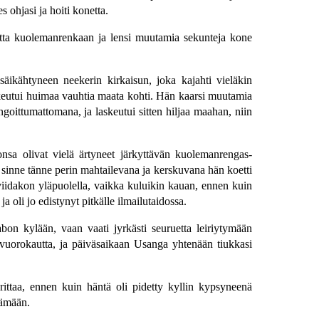
 ohjasi ja hoiti konetta.
tamatta kuolemanrenkaan ja lensi muutamia sekunteja kone
säikähtyneen neekerin kirkaisun, joka kajahti vieläkin
eutui huimaa vauhtia maata kohti. Hän kaarsi muutamia
ngoittumattomana, ja laskeutui sitten hiljaa maahan, niin
nsa olivat vielä ärtyneet järkyttävän kuolemanrengas-
 sinne tänne perin mahtailevana ja kerskuvana hän koetti
 viidakon yläpuolella, vaikka kuluikin kauan, ennen kuin
a oli jo edistynyt pitkälle ilmailutaidossa.
bon kylään, vaan vaati jyrkästi seuruetta leiriytymään
si vuorokautta, ja päiväsaikaan Usanga yhtenään tiukkasi
ittaa, ennen kuin häntä oli pidetty kyllin kypsyneenä
tämään.