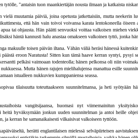
inen tytölle, "antaisin tuon maankiertäjän nousta ilmaan ja katkaista nisk
vielä muutamia päiviä, joina opetusta jatkettaisiin, mutta neekerin luu
aikuttimesta, että hän vain toivoi voivansa karata lentokoneella öise
ä apua tai ohjausta. Hän päätti senvuoksi voittaa valkoisen miehen v
 lisäksi häntä kannusti halu anastaa omakseen valkoinen tyttö, jonka hän j
nga makuulle toisen päivän iltana. Vähän väliä heräsi hänessä kuitenkin
 päästä eroon Naratusta! Sitten kun tämä haave kerran syntyi, pysyi se
 kersantti pelkäsi vaimoaan todenteolla; hänen pelkonsa oli niin voimaka
sen nukkuessa. Mutta hänen rajujen mielihalujensa manattua esille suunni
htamaan istualleen nukkuvien kumppaniensa seassa.
pivaa tilaisuutta toteuttaakseen suunnitelmansa, ja heti syötyään hän
mustaihoista vangitsijaansa, huomasi nyt viimemainitun yksityiskoht
i heitä hyväksymään jonkun uuden suunnitelman ja antoi heille ohjeita 
 ja kerran he samanaikaisesti vilkaisivat valkoiseen tyttöön.
äiväiseltä, herätti englantilaisen mielessä selväpiirteisen aavistuksen, 
iti senvuoksi entistäkin tarkemmin silmällä mustaihoisia, vaikka hänen o