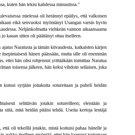
ansa, kuten hän tekisi kahdessa minuutissa."
levaisessa mielessä oli herännyt epäilys, että valkoisen
en aikaan eikä senvuoksi myöntänyt Usangan varsin hyvin
iekkaudessa. Neljänkolmatta viehkeän vaimon aikaansaama
o kauan sitten oli päättänyt ottaa itselleen.
 ajatus Naratusta ja tämän kiivaudesta, katkaisten kärjen
 itsepintaisesti hänen päässään, mutta sille oli enemmän
s, ettei hän olisi rohjennut yrittääkään toimittaa Naratua
telman toisensa jälkeen, hän keksi vihdoin sellaisen, joka
 kutsui syrjään joitakuita sotureitaan ja puheli heidän
aisesti selittävän jotakin sotureilleen; eleistään ja
siitä, mitä heidän pitäisi tehdä. Useita kertoja lentäjä
että oli tekeillä jotakin, mistä koituisi pahaa hänelle ja
likin pakko itselleen myöntää, ettei hän kyennyt torjumaan