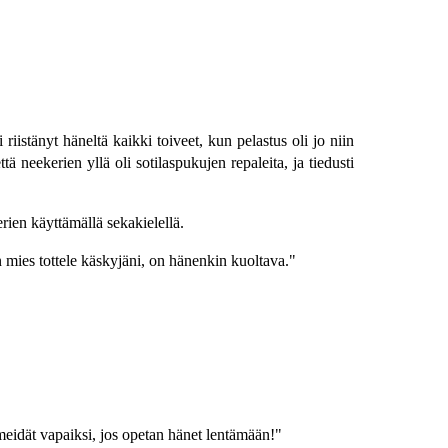
iistänyt häneltä kaikki toiveet, kun pelastus oli jo niin
neekerien yllä oli sotilaspukujen repaleita, ja tiedusti
rien käyttämällä sekakielellä.
en mies tottele käskyjäni, on hänenkin kuoltava."
meidät vapaiksi, jos opetan hänet lentämään!"