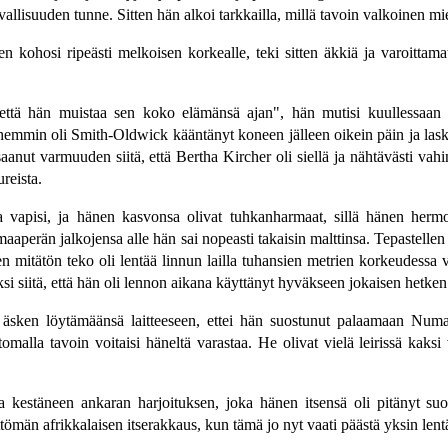
llisuuden tunne. Sitten hän alkoi tarkkailla, millä tavoin valkoinen mies
ainen kohosi ripeästi melkoisen korkealle, teki sitten äkkiä ja varoit
n, että hän muistaa sen koko elämänsä ajan", hän mutisi kuullessaan 
emmin oli Smith-Oldwick kääntänyt koneen jälleen oikein päin ja lask
anut varmuuden siitä, että Bertha Kircher oli siellä ja nähtävästi vahi
reista.
 vapisi, ja hänen kasvonsa olivat tuhkanharmaat, sillä hänen hermo
perän jalkojensa alle hän sai nopeasti takaisin malttinsa. Tepastellen
sen mitätön teko oli lentää linnun lailla tuhansien metrien korkeudessa
ksi siitä, että hän oli lennon aikana käyttänyt hyväkseen jokaisen hetken j
yt äsken löytämäänsä laitteeseen, ettei hän suostunut palaamaan Numa
tomalla tavoin voitaisi häneltä varastaa. He olivat vielä leirissä kak
kestäneen ankaran harjoituksen, joka hänen itsensä oli pitänyt suor
ättömän afrikkalaisen itserakkaus, kun tämä jo nyt vaati päästä yksin len