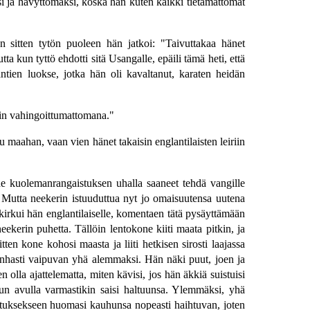
si ja hävyttömäksi, koska hän kuten kaikki tietämättömät
n sitten tytön puoleen hän jatkoi: "Taivuttakaa hänet
a kun tyttö ehdotti sitä Usangalle, epäili tämä heti, että
ntien luokse, jotka hän oli kavaltanut, karaten heidän
sin vahingoittumattomana."
du maahan, vaan vien hänet takaisin englantilaisten leiriin
ät he kuolemanrangaistuksen uhalla saaneet tehdä vangille
Mutta neekerin istuuduttua nyt jo omaisuutensa uutena
 kirkui hän englantilaiselle, komentaen tätä pysäyttämään
kerin puhetta. Tällöin lentokone kiiti maata pitkin, ja
tten kone kohosi maasta ja liiti hetkisen sirosti laajassa
inhasti vaipuvan yhä alemmaksi. Hän näki puut, joen ja
olla ajattelematta, miten kävisi, jos hän äkkiä suistuisi
un avulla varmastikin saisi haltuunsa. Ylemmäksi, yhä
stuksekseen huomasi kauhunsa nopeasti haihtuvan, joten