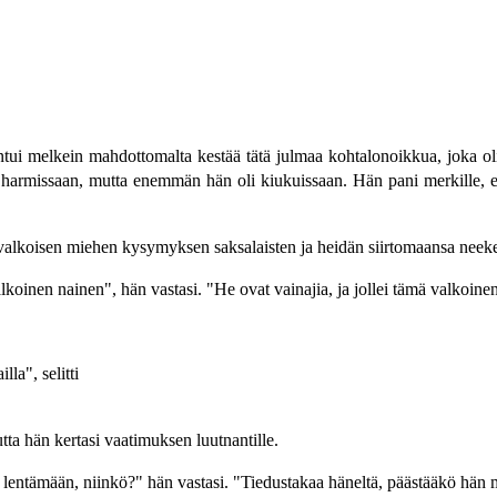
ntui melkein mahdottomalta kestää tätä julmaa kohtalonoikkua, joka oli r
harmissaan, mutta enemmän hän oli kiukuissaan. Hän pani merkille, että 
en valkoisen miehen kysymyksen saksalaisten ja heidän siirtomaansa neeke
valkoinen nainen", hän vastasi. "He ovat vainajia, ja jollei tämä valkoin
la", selitti
ta hän kertasi vaatimuksen luutnantille.
 lentämään, niinkö?" hän vastasi. "Tiedustakaa häneltä, päästääkö hän 