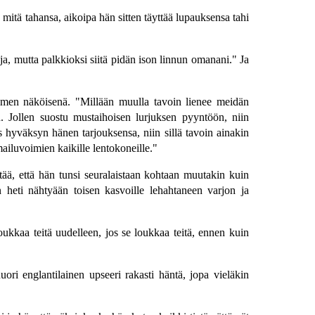
mitä tahansa, aikoipa hän sitten täyttää lupauksensa tahi
a, mutta palkkioksi siitä pidän ison linnun omanani." Ja
pamen näköisenä. "Millään muulla tavoin lienee meidän
. Jollen suostu mustaihoisen lurjuksen pyyntöön, niin
s hyväksyn hänen tarjouksensa, niin sillä tavoin ainakin
mailuvoimien kaikille lentokoneille."
ttää, että hän tunsi seuralaistaan kohtaan muutakin kuin
n heti nähtyään toisen kasvoille lehahtaneen varjon ja
ukkaa teitä uudelleen, jos se loukkaa teitä, ennen kuin
nuori englantilainen upseeri rakasti häntä, jopa vieläkin