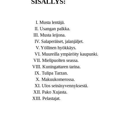
SISÄLLYS:
I. Musta lentäjä.
II. Usangan palkka.
III. Musta leijona.
IV. Salaperäiset, jalanjäljet.
V. Yöllinen hyökkäys.
VI. Muureilla ympäröity kaupunki.
VII. Mielipuolten seassa.
VIII. Kuningattaren tarina.
IX. Tulipa Tarzan.
X. Makuukomerossa.
XI. Ulos seinäsyvennyksestä.
XII. Pako Xujasta.
XIII. Pelastajat.