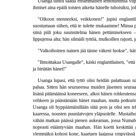
Usanga tahtoi saada ensimmäisen lentotuntinsa viip
ihmiset aina epäili toisten aikeita hänelle tuhoisiksi, 
"Olkoon menneeksi, veikkonen!" jupisi englantil
suostumaan siihen, että te tulette mukaamme! Minua pel
siinä piili joku suunnitelma hänen pettämisekseen —
lippujensa alta; hän silmäili tyttöä, mulkoillen rajusti,
"Valkoihoinen nainen jää tänne väkeni luokse", hän 
"Ilmoittakaa Usangalle", käski englantilainen, "että 
ja hirtätän hänet!"
Usanga lupasi, että tyttö olisi heidän palattuaan n
pahaa. Sitten hän seurueensa muiden jäsenten seura
lisänä pitämäänsä koneeseen, alkoi hänen rohkeutensa l
vehkeen ja päästämään hänet maahan, mutta potkurin m
Usanga oli hyppäämäisillään siitä pois ja olisi sen teh
kaaressa, nousten puunlatvojen yläpuolelle. Mustaih
vähän matkan päässä pienen aukeaman, jossa Numabon ky
nopeasti etääntyvään maahan. Hän koetti keskittää 
ylemmäksi kohosi kone, kaartaen laajassa ympyrässä 