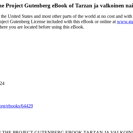
he Project Gutenberg eBook of
Tarzan ja valkoinen na
the United States and most other parts of the world at no cost and with
Project Gutenberg License included with this eBook or online at
www.gut
here you are located before using this eBook.
024
org/ebooks/64429
OF THE PROJECT GUTENBERG EBOOK TARZAN JA VALKOIN