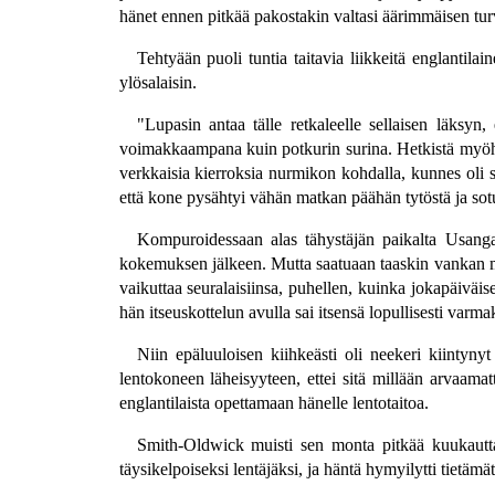
hänet ennen pitkää pakostakin valtasi äärimmäisen turva
Tehtyään puoli tuntia taitavia liikkeitä englantil
ylösalaisin.
"Lupasin antaa tälle retkaleelle sellaisen läksy
voimakkaampana kuin potkurin surina. Hetkistä myöh
verkkaisia kierroksia nurmikon kohdalla, kunnes oli sa
että kone pysähtyi vähän matkan päähän tytöstä ja sotu
Kompuroidessaan alas tähystäjän paikalta Usanga
kokemuksen jälkeen. Mutta saatuaan taaskin vankan maa
vaikuttaa seuralaisiinsa, puhellen, kuinka jokapäiväi
hän itseuskottelun avulla sai itsensä lopullisesti varma
Niin epäluuloisen kiihkeästi oli neekeri kiintyn
lentokoneen läheisyyteen, ettei sitä millään arvaamat
englantilaista opettamaan hänelle lentotaitoa.
Smith-Oldwick muisti sen monta pitkää kuukautta 
täysikelpoiseksi lentäjäksi, ja häntä hymyilytti tietäm