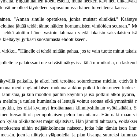
ymättä. Englantilainen koetti estellä, mutta neekeri kävi heti uhkaavak
jolleivät ne olleet täydelleen sopusoinnussa hänen toiveittensa kanssa.
ainen. "Annan sinulle opetuksen, jonka muistat elinikäsi." Kääntye
oittaa jättää teidät tänne näiden hornamaisten vintiöiden seuraan." Mutt
 ehkä aiottiin hänet vastoin tahtoaan viedä takaisin saksalaisten isä
 ja kieltäytyi jyrkästi suostumasta ehdotukseen.
virkkoi. "Hänelle ei tehdä mitään pahaa, jos te vain tuotte minut takai
jollette te palatessani ole selvästi näkyvissä tällä nurmikolla, en laskeu
äkyvällä paikalla, ja alkoi heti teroittaa sotureittensa mieliin, etteiv
amana meni englantilaisen mukana aukion poikki lentokoneen luokse. 
annistua, ja kun moottori pantiin käyntiin ja iso potkuri alkoi pyöriä,
elulta ja tuulen huminalta ei lentäjä voinut erottaa eikä ymmärtää nee
nytkin, jos olisi kyennyt irroittamaan kiinnityshihnan vyötäisiltään. Si
oinen kersantti ol: perinpohjaisen pelon lamauttama. Hän näki maan v
län olkikattoiset majat sijaitsivat. Hän jännitti tahtoaan, voidakseen 
aatoksensa niihin neljäänkolmatta naiseen, jotka hän tämän ison linn
metsän, joen ja niittyjen yläpuolella, ja pian Usanga suureksi kumma