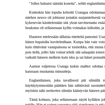
"Jollen haluaisi säästää konetta", selitti englantila
Kuitenkin hän lopulta kehoitti Usangaa odottamaan 
miehen neuvo oli johtunut jostakin nurjamielisestä v
kykenevän käsittelemään sitä yksin tarvitsematta enä
houkutus oli sellaisenaan kyllin voimakas kiihoitin, ja
Hautoen mielessään tällaisia mietteitä paneutui Usa
hänen hupaisilta kuvitelmiltaan. Kunpa hän vain voisi
kuin riittävänä vastapainona se tosiseikka, että musta
pois tieltä, jollei hän voinut tehdä sitä salaapäin toi
vaikutti häneen melkein kuin isku ja sai hänet ponna
Aamun valjetessa Usanga tuskin malttoi odottaa so
kanssaan muutamia minuutteja.
Englantilainen, joka tavallisesti piti silmällä 
käyttäytymisestään päättäen hän nähtävästi suostuttel
myöskin näki neekerien silmäin kääntyvän häneen päin,
Tämä kohtaus, joka sellaisenaan näytti kylläkin jokap
tytölle. Hän ei voinut vapautua siitä ajatuksesta ja p