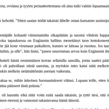
na, ovelana ja tyyten periaatteettomana oli aina tuiki valmis lupaamaan 
hoitti. "Sitten saatan teidät takaisin lähelle oman kansanne asuinsijoj
entäjälle kohautti viimemainittu olkapäitään ja suostui vihdoin hap
"Joka tapauksessa on Englannin hallitus menettänyt tuon lentokoneen
oin jää kone virumaan paikalleen, kunnes se lahoaa ja ruostuu. Jos taa
seutuihin, ja sille", hän lisäsi, "panen suuremman arvon kuin Englannin il
teli häntä ensimmäisen kerran sellaisilla sanoilla, joista saattoi pää
 oli pahoillaan niistä sanoista, ja myöskin mies katui niitä melkei
täänkin melkein sietämättömän aseman vaikeutta.
aa se, mihin äskeinen huomautukseni viittasi. Lupaan teille, etten lo
na päässeet tästä pulasta."
oli lausuttu eikä niitä voitu enää saada takaisin, ja tyttö tiesi, että 
nen eteensä ja vannonut rakastavansa häntä iäisesti.