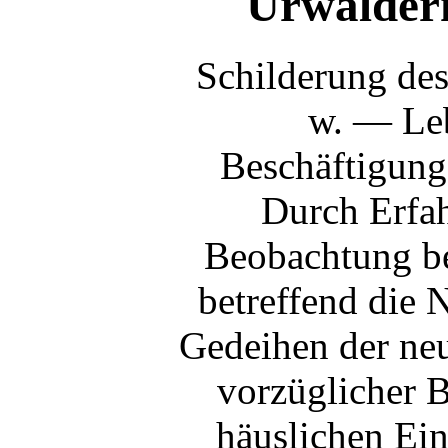
Urwälder
Schilderung des
w. — Le
Beschäftigung
Durch Erfa
Beobachtung be
betreffend die 
Gedeihen der ne
vorzüglicher 
häuslichen Ei