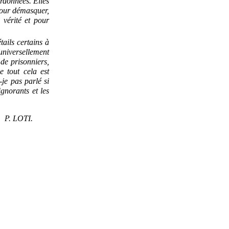
ordonnées. Elles
 pour démasquer,
 vérité et pour
ails certains à
 universellement
 de prisonniers,
e tout cela est
-je pas parlé si
ignorants et les
P. LOTI.