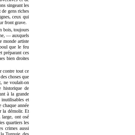
ons singeant les
 de gens riches
dignes, ceux qui
ur front grave.
n bois, toujours
ache, — auxquels
e monde artiste
boul que le feu
et préparant ces
ues bien droites
 contre tout ce
t des choses que
, ne voulait-on
e historique de
ant à la grande
inutilisables et
re chaque année
r la démolir. Et
z large, ont osé
es quartiers les
es crimes aussi
la Turquie, des