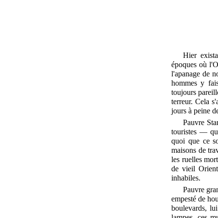
Hier exist
époques où l'Or
l'apanage de no
hommes y faisa
toujours pareil
terreur. Cela s
jours à peine de
Pauvre Stam
touristes — qu
quoi que ce so
maisons de trav
les ruelles mor
de vieil Orien
inhabiles.
Pauvre gran
empesté de houi
boulevards, lu
lampes, ces mu