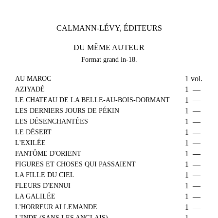
CALMANN-LÉVY, ÉDITEURS
DU MÊME AUTEUR
Format grand in-18.
AU MAROC
1
vol.
AZIYADÉ
1
—
LE CHATEAU DE LA BELLE-AU-BOIS-DORMANT
1
—
LES DERNIERS JOURS DE PÉKIN
1
—
LES DÉSENCHANTÉES
1
—
LE DÉSERT
1
—
L'EXILÉE
1
—
FANTÔME D'ORIENT
1
—
FIGURES ET CHOSES QUI PASSAIENT
1
—
LA FILLE DU CIEL
1
—
FLEURS D'ENNUI
1
—
LA GALILÉE
1
—
L'HORREUR ALLEMANDE
1
—
L'INDE (SANS LES ANGLAIS)
1
—