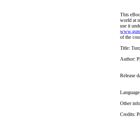
This eBook
world at n
use it und
www.gute
of the cou
Title
: Tur
Author
: P
Release d
Language
Other inf
Credits
: 