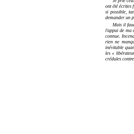
Je prie ceu
ont été écrites
si possible, t
demander un pe
Mais il fau
l'appui de ma c
connue. Incendi
rien ne manque
inévitable quan
les « libérateu
crédules contr