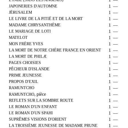
JAPONERIES D'AUTOMNE
1
—
JÉRUSALEM
1
—
LE LIVRE DE LA PITIÉ ET DE LA MORT
1
—
MADAME CHRYSANTHÈME
1
—
LE MARIAGE DE LOTI
1
—
MATELOT
1
—
MON FRÈRE YVES
1
—
LA MORT DE NOTRE CHÈRE FRANCE EN ORIENT
1
—
LA MORT DE PHILÆ
1
—
PAGES CHOISIES
1
—
PÊCHEUR D'ISLANDE
1
—
PRIME JEUNESSE
1
—
PROPOS D'EXIL
1
—
RAMUNTCHO
1
—
, pièce
1
—
RAMUNTCHO
REFLETS SUR LA SOMBRE ROUTE
1
—
LE ROMAN D'UN ENFANT
1
—
LE ROMAN D'UN SPAHI
1
—
SUPRÊMES VISIONS D'ORIENT
1
—
LA TROISIÈME JEUNESSE DE MADAME PRUNE
1
—