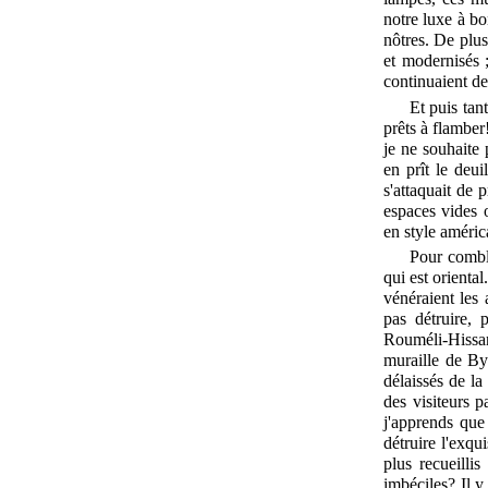
notre luxe à bo
nôtres. De plus
et modernisés ;
continuaient de
Et puis tan
prêts à flamber
je ne souhaite 
en prît le deu
s'attaquait de 
espaces vides o
en style améric
Pour comble
qui est orienta
vénéraient les
pas détruire, 
Rouméli-Hissar
muraille de Byz
délaissés de la
des visiteurs p
j'apprends que 
détruire l'exqu
plus recueilli
imbéciles? Il y