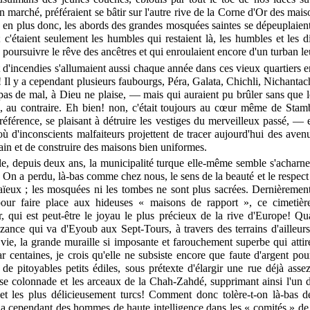
n marché, préféraient se bâtir sur l'autre rive de la Corne d'Or des mais
 en plus donc, les abords des grandes mosquées saintes se dépeuplaient
 c'étaient seulement les humbles qui restaient là, les humbles et les 
 poursuivre le rêve des ancêtres et qui enroulaient encore d'un turban le
t d'incendies s'allumaient aussi chaque année dans ces vieux quartiers e
! Il y a cependant plusieurs faubourgs, Péra, Galata, Chichli, Nichant
pas de mal, à Dieu ne plaise, — mais qui auraient pu brûler sans que l
il, au contraire. Eh bien! non, c'était toujours au cœur même de Stam
préférence, se plaisant à détruire les vestiges du merveilleux passé, — 
ù d'inconscients malfaiteurs projettent de tracer aujourd'hui des aven
ain et de construire des maisons bien uniformes.
, depuis deux ans, la municipalité turque elle-même semble s'acharner
l. On a perdu, là-bas comme chez nous, le sens de la beauté et le respec
 aïeux ; les mosquées ni les tombes ne sont plus sacrées. Dernièrement
pour faire place aux hideuses « maisons de rapport », ce cimetièr
, qui est peut-être le joyau le plus précieux de la rive d'Europe! Qu
ance qui va d'Eyoub aux Sept-Tours, à travers des terrains d'ailleurs 
 vie, la grande muraille si imposante et farouchement superbe qui atti
ar centaines, je crois qu'elle ne subsiste encore que faute d'argent pou
de pitoyables petits édiles, sous prétexte d'élargir une rue déjà asse
ise colonnade et les arceaux de la Chah-Zahdé, supprimant ainsi l'un d
s et les plus délicieusement turcs! Comment donc tolère-t-on là-bas d
 a cependant des hommes de haute intelligence dans les « comités » de 