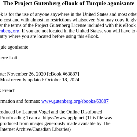
The Project Gutenberg eBook of
Turquie agonisante
 is for the use of anyone anywhere in the United States and most other
o cost and with almost no restrictions whatsoever. You may copy it, giv
er the terms of the Project Gutenberg License included with this eBook 
nberg.org
. If you are not located in the United States, you will have to
ntry where you are located before using this eBook.
quie agonisante
ierre Loti
ate
: November 26, 2020 [eBook #63887]
Most recently updated: October 18, 2024
: French
ormation and formats
:
www.gutenberg.org/ebooks/63887
Produced by Laurent Vogel and the Online Distributed
Proofreading Team at https://www.pgdp.net (This file was
produced from images generously made available by The
Internet Archive/Canadian Libraries)