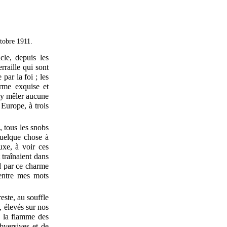
tobre 1911.
cle, depuis les
rraille qui sont
par la foi ; les
orme exquise et
s y mêler aucune
 Europe, à trois
, tous les snobs
quelque chose à
uxe, à voir ces
traînaient dans
rd par ce charme
 entre mes mots
este, au souffle
, élevés sur nos
e la flamme des
bversives et de