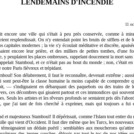
LENDEMAINS D'INCENDIE
11 oc
ait encore une ville qui s'était à peu près conservée, comme à mira
ient resplendissait. On n'y entendait point les bruits de sifflets et de fe
s capitales modernes ; la vie s'y écoulait méditative et discrète, apaisée 
ient encore leur prière, et des milliers de petites tombes, d'une f
le, y peuplaient les places ombreuses, rappelant doucement la mort san
'appelait Stamboul, et ce n'était pas au bout du monde ; non, c'était en
 notre Paris fiévreux et trépidant.
boul! Son délabrement, il faut le reconnaître, devenait extrême ; aussi
i sont peut-être la classe humaine la moins capable de comprendre 
it, — s'indignaient en débarquant des paquebots ou des trains de l
ers, ces décombres qui gisaient partout et ces immondices qui souvent 
tes. Seuls les artistes et les rêveurs profonds se sentaient pris dès l'abo
t, que j'ai tant de fois cherché à exprimer, mais qui toujours a fui
d et majestueux Stamboul! Il dépérissait, comme l'Islam tout entier du r
lle qui vient d'Occident. Il faut dire même que les Turcs, les nouveaux
i témoignaient un dédain puéril ; semblables aux moucherons qu'attir
sulmans des jeunes couches, éblouis par tout le toc de nos idées su