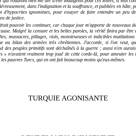
x qui voudront bien me lire d'être indulgents pour ces lettres, si mal co
 fiévreusement, dans l'indignation et la souffrance, et publiées en hâte,
ant d'hypocrites ignominies, pour essayer de faire entendre un peu de
u de justice.
drait pouvoir les continuer, car chaque jour m'apporte de nouveaux dét
ause. Malgré la censure et les belles paroles, la vérité finira par être
es, massacres, pillages, viols, monstrueuses et indicibles mutilations
 au bilan des armées très chrétiennes. J'accorde, si l'on veut, qu
d des peuples primitifs sont déchaînés à la guerre ; aussi n'en aurais
rs » n'avaient vraiment trop joué de cette corde-là, pour ameuter les 
e les pauvres Turcs, qui en ont fait beaucoup moins qu'eux-mêmes.
TURQUIE AGONISANTE