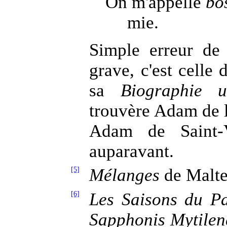
On m'appelle
bo
mie.
Simple erreur d
grave, c'est celle
sa
Biographie un
trouvère Adam de l
Adam de Saint-V
auparavant.
[5]
Mélanges
de Malte-
[6]
Les Saisons du P
Sapphonis Mytile