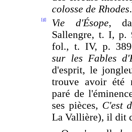
colosse de Rhodes
[4]
Vie d'Ésope
, d
Sallengre, t. I, p
fol., t. IV, p. 3
sur les Fables d'
d'esprit, le jongl
trouve avoir été
paré de l'éminenc
ses pièces,
C'est 
La Vallière), il di