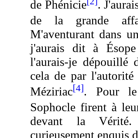
[2]
de Phénicie
. J'aurai
de la grande affa
M'aventurant dans un
j'aurais dit à Ésop
l'aurais-je dépouillé
cela de par l'autori
[4]
Méziriac
. Pour le
Sophocle
firent à leu
devant la Vérité
curieusement enquis de