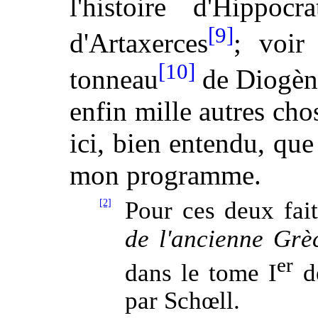
l'histoire d'Hippocr
[9]
d'Artaxerces
; voir
[10]
tonneau
de Diogène
enfin mille autres chos
ici,
bien entendu, que 
mon programme.
[2]
Pour ces deux fai
de l'ancienne Grè
er
dans le tome I
d
par Schœll.