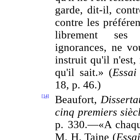
garde, dit-il, cont
contre les préfére
librement ses 
ignorances, ne vou
instruit qu'il n'est
qu'il sait.» (
Essai
18, p. 46.)
[14]
Beaufort,
Disserta
cinq premiers siè
p. 330.—«A chaque
M. H. Taine (
Essai