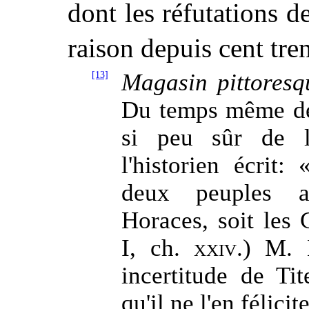
dont les réfutations d
raison depuis cent tre
[13]
Magasin pittoresq
Du temps même de 
si peu sûr de l
l'historien écrit
deux peuples ap
Horaces, soit les 
I, ch.
xxiv
.) M. 
incertitude de Tit
qu'il ne l'en félici