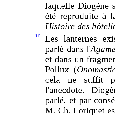
laquelle Diogène s'
été reproduite à l
Histoire des hôtell
[11]
Les lanternes exis
parlé dans l'
Agam
et dans un fragmen
Pollux (
Onomasti
cela ne suffit 
l'anecdote. Diog
parlé, et par consé
M. Ch. Loriquet es