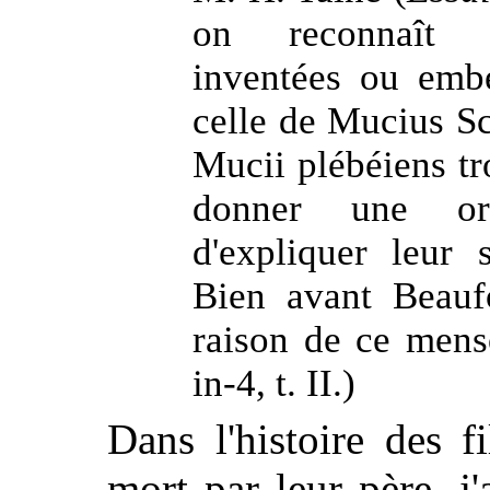
on reconnaît d
inventées ou embe
celle de Mucius S
Mucii plébéiens t
donner une ori
d'expliquer leur
Bien avant Beaufo
raison de ce mens
in-4, t. II.)
Dans l'histoire des 
mort par leur père, j