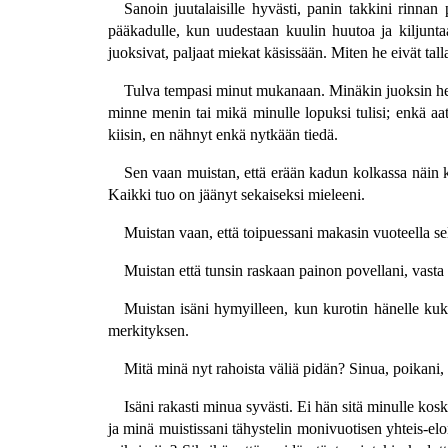
Sanoin juutalaisille hyvästi, panin takkini rinna
pääkadulle, kun uudestaan kuulin huutoa ja kiljunta
juoksivat, paljaat miekat käsissään. Miten he eivät t
Tulva tempasi minut mukanaan. Minäkin juoksin heid
minne menin tai mikä minulle lopuksi tulisi; enkä aa
kiisin, en nähnyt enkä nytkään tiedä.
Sen vaan muistan, että erään kadun kolkassa näin k
Kaikki tuo on jäänyt sekaiseksi mieleeni.
Muistan vaan, että toipuessani makasin vuoteella seläl
Muistan että tunsin raskaan painon povellani, vasta s
Muistan isäni hymyilleen, kun kurotin hänelle kukk
merkityksen.
Mitä minä nyt rahoista väliä pidän? Sinua, poikani, 
Isäni rakasti minua syvästi. Ei hän sitä minulle kos
ja minä muistissani tähystelin monivuotisen yhteis-el