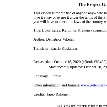
The Project G
This eBook is for the use of anyone anywhere in 
give it away or re-use it under the terms of the 
you will have to check the laws of the country w
Title
: Lukís Láras: Kertomus Kreikan vapaussoda
Author
: Demetrios Vikelas
Translator
: Kaarlo Koskimies
Release date
: October 18, 2020 [eBook #63492]
Most recently updated: October 18, 2
Language
: Finnish
Other information and formats
:
www.gutenberg.
Credits
: Tapio Riikonen
*** START OF THE PROJE