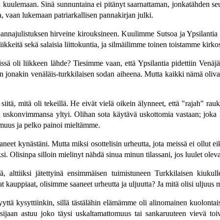
uulemaan. Sinä sunnuntaina ei pitänyt saarnattaman, jonkatähden seu
, vaan lukemaan patriarkallisen pannakirjan julki.
nnajulistuksen hirveine kirouksineen. Kuulimme Sutsoa ja Ypsilantia 
liikkeitä sekä salaisia liittokuntia, ja silmäilimme toinen toistamme kirkossa
sä oli liikkeen lähde? Tiesimme vaan, että Ypsilantia pidettiin Venäjäl
iin jonakin venäläis-turkkilaisen sodan aiheena. Mutta kaikki nämä oliv
siitä, mitä oli tekeillä. He eivät vielä oikein älynneet, että "rajah" r
 uskonvimmansa yltyi. Olihan sota käytävä uskottomia vastaan; joka kris
muus ja pelko painoi mieltämme.
eet kynästäni. Mutta miksi osottelisin urheutta, jota meissä ei ollut ei
si. Olisinpa silloin mielinyt nähdä sinua minun tilassani, jos luulet olev
ä, alttiiksi jätettyinä ensimmäisen tuimistuneen Turkkilaisen kiuku
 kauppiaat, olisimme saaneet urheutta ja uljuutta? Ja mitä olisi uljuus
syyttä kysyttiinkin, sillä tästälähin elämämme oli alinomainen kuolontais
n sijaan astuu joko täysi uskaltamattomuus tai sankaruuteen vievä t