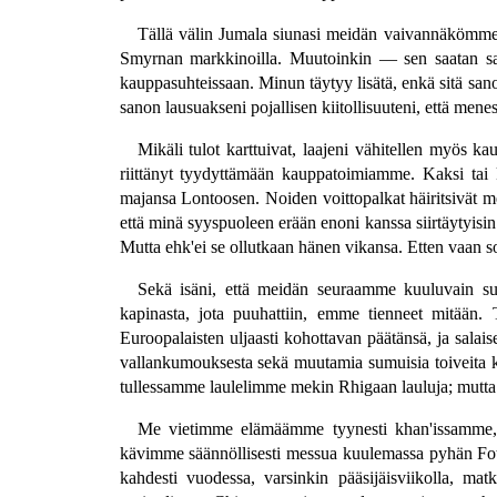
Tällä välin Jumala siunasi meidän vaivannäkömme
Smyrnan markkinoilla. Muutoinkin — sen saatan sano
kauppasuhteissaan. Minun täytyy lisätä, enkä sitä sano 
sanon lausuakseni pojallisen kiitollisuuteni, että mene
Mikäli tulot karttuivat, laajeni vähitellen myös
riittänyt tyydyttämään kauppatoimiamme. Kaksi tai 
majansa Lontoosen. Noiden voittopalkat häiritsivät m
että minä syyspuoleen erään enoni kanssa siirtäytyisin
Mutta ehk'ei se ollutkaan hänen vikansa. Etten vaan s
Sekä isäni, että meidän seuraamme kuuluvain suku
kapinasta, jota puuhattiin, emme tienneet mitään
Euroopalaisten uljaasti kohottavan päätänsä, ja salaise
vallankumouksesta sekä muutamia sumuisia toiveita ka
tullessamme laulelimme mekin Rhigaan lauluja; mutta 
Me vietimme elämäämme tyynesti khan'issamme, p
kävimme säännöllisesti messua kuulemassa pyhän Fotin
kahdesti vuodessa, varsinkin pääsijäisviikolla, ma