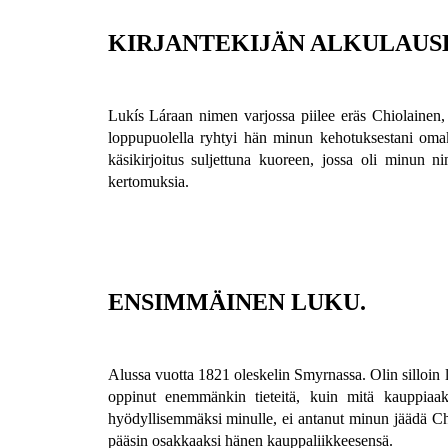
KIRJANTEKIJÄN ALKULAUS
Lukís Láraan nimen varjossa piilee eräs Chiolainen,
loppupuolella ryhtyi hän minun kehotuksestani omakä
käsikirjoitus suljettuna kuoreen, jossa oli minun n
kertomuksia.
ENSIMMÄINEN LUKU.
Alussa vuotta 1821 oleskelin Smyrnassa. Olin silloin 
oppinut enemmänkin tieteitä, kuin mitä kauppiaak
hyödyllisemmäksi minulle, ei antanut minun jäädä Ch
pääsin osakkaaksi hänen kauppaliikkeesensä.