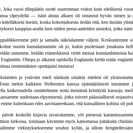
. Joka vuosi tilinpäätös osotti suuremman voiton kuin edellisenä v
a ylpeydellä — isäni alusta alkaen oli omannut hyvän nimen ja puh
kiitelläkseni itseäni, koska kokemuksesta tiedän että, ken itseään ylistä
stykseni kauppias-uralla luen niiden perus-aatteiden ansioksi, jotka isäni
 kauppaliikkeemme piiri ja samalla näköalamme väljeni. Keskuutemme u
kolme nuorta kansalaistamme oli jo, kukin puolestaan jonakuna hel
eidän untamme, heidän esimerkkinsä viritti meissä kunnianhimoisia ha
 Englantiin. Olinpa jo alkanut opiskella Englannin kieltä erään englanti
oimaa ensimmäisten opettajaini muistoa!
laisten ja ystäväin mieli niinkuin omakin mieleni oli yksinomattai
. Tosin mekin kaikkien Helleenien kanssa epämääräisesti tunsimm
lla katkeruudella onnittelimme noita itsenäisiä kristityitä kansoja; mei
nsamme uudestaan-elpymisestä, jotka toiveet pääasiallisesti nojausiva
emme kuitenkaan edes aavistaneetkaan, että kansallinen kohina oli puh
äivät keskellä kirjavia tavaroitamme, yöt pienessä kammiossamme y
on kirkossa, toisinaan kävimme myös katsomassa joitakuita chiolaisia
tkailimme virkistykseksemme seudun kyliin, ja silloin hengitelless