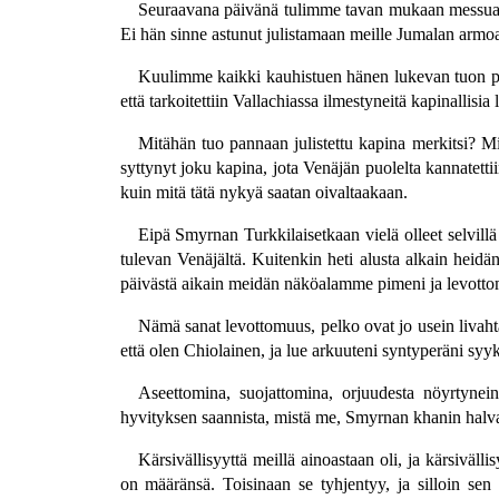
Seuraavana päivänä tulimme tavan mukaan messua k
Ei hän sinne astunut julistamaan meille Jumalan armoa
Kuulimme kaikki kauhistuen hänen lukevan tuon pa
että tarkoitettiin Vallachiassa ilmestyneitä kapinallisia 
Mitähän tuo pannaan julistettu kapina merkitsi? Mis
syttynyt joku kapina, jota Venäjän puolelta kannatett
kuin mitä tätä nykyä saatan oivaltaakaan.
Eipä Smyrnan Turkkilaisetkaan vielä olleet selvillä 
tulevan Venäjältä. Kuitenkin heti alusta alkain heidän
päivästä aikain meidän näköalamme pimeni ja levotto
Nämä sanat levottomuus, pelko ovat jo usein livahtan
että olen Chiolainen, ja lue arkuuteni syntyperäni syyk
Aseettomina, suojattomina, orjuudesta nöyrtynein
hyvityksen saannista, mistä me, Smyrnan khanin halvat
Kärsivällisyyttä meillä ainoastaan oli, ja kärsivälli
on määränsä. Toisinaan se tyhjentyy, ja silloin se