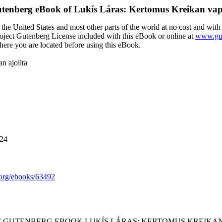
utenberg eBook of
Lukís Láras: Kertomus Kreikan vap
the United States and most other parts of the world at no cost and with
Project Gutenberg License included with this eBook or online at
www.gut
here you are located before using this eBook.
n ajoilta
024
org/ebooks/63492
CT GUTENBERG EBOOK LUKÍS LÁRAS: KERTOMUS KREIKAN