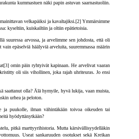
rakunta kummastuen näki papin astuvan saarnastuoliin.
mainittavan velkapäiksi ja kavaltajiksi.[2] Ymmärsimme
: kyseltiin, kuiskailtiin ja oltiin epätietoisia.
lä suuressa arvossa, ja arvelimme sen johdosta, että oli
at vain epäselviä häälyviä arveluita, suuremmassa määrin
aukat[3] omin päin ryhtyivät kapinaan. He arvelivat vaaran
titty oli siis vihollinen, joka rajah uhriteuras. Jo ensi
kä saattanut olla? Älä hymyile, hyvä lukija, vaan muista,
askin urhea ja peloton.
lle ja puukolle, ilman vähintäkään toivoa oikeuden tai
 meitä hyödyttänytkään?
telu, pitkä marttyyrihistoria. Mutta kärsivällisyydelläkin
oivottomuus. Useat sankaruuden osotukset sekä Kreikan