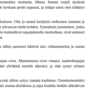
vottomuuden tuottamia. Minua Jumala varjeli täydestä
 koskaan peräti uupunut, ja siitäpä usein olen kiittänyt
 kokoon. Olin jo saanut kerätyksi melkoisen summan ja
lassa tulvaavan meitä kohden. Ennenkuin juutalainen, jonka
e kuiskailivat espanjalaisella murteellaan, eivät antaneet
t.
 niihin paenneet lähtivät ulos rohkaistuneina ja suusta
 työpajan oven. Musertuneen oven romaus, kameelinajajan
in yht'äkkiä metelin alkeeksi, ja siitä syntyi yleinen
 syystä silloin syttyy kamala kauhistus. Onnettomuudeksi
ttain asuma-alueillansa ja jopa kuultiin heidän uhkailevan