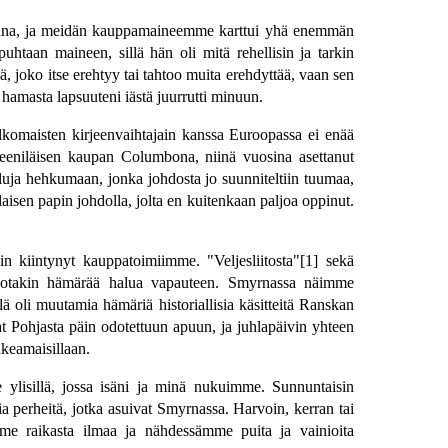
uonna, ja meidän kauppamaineemme karttui yhä enemmän
taan maineen, sillä hän oli mitä rehellisin ja tarkin
ä, joko itse erehtyy tai tahtoo muita erehdyttää, vaan sen
 hamasta lapsuuteni iästä juurrutti minuun.
lkomaisten kirjeenvaihtajain kanssa Euroopassa ei enää
leeniläisen kaupan Columbona, niinä vuosina asettanut
luja hehkumaan, jonka johdosta jo suunniteltiin tuumaa,
laisen papin johdolla, jolta en kuitenkaan paljoa oppinut.
n kiintynyt kauppatoimiimme. "Veljesliitosta"[1] sekä
e jotakin hämärää halua vapauteen. Smyrnassa näimme
llä oli muutamia hämäriä historiallisia käsitteitä Ranskan
t Pohjasta päin odotettuun apuun, ja juhlapäivin yhteen
keamaisillaan.
lisillä, jossa isäni ja minä nukuimme. Sunnuntaisin
 perheitä, jotka asuivat Smyrnassa. Harvoin, kerran tai
ämme raikasta ilmaa ja nähdessämme puita ja vainioita