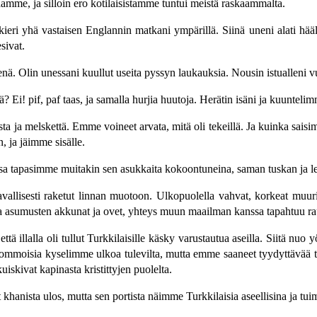
mme, ja silloin ero kotilaisistamme tuntui meistä raskaammalta.
kieri yhä vastaisen Englannin matkani ympärillä. Siinä uneni alati hääly
sivat.
ä. Olin unessani kuullut useita pyssyn laukauksia. Nousin istualleni vuo
 Ei! pif, paf taas, ja samalla hurjia huutoja. Herätin isäni ja kuunteli
 ja melskettä. Emme voineet arvata, mitä oli tekeillä. Ja kuinka saisimm
, ja jäimme sisälle.
ssa tapasimme muitakin sen asukkaita kokoontuneina, saman tuskan ja l
t tavallisesti raketut linnan muotoon. Ulkopuolella vahvat, korkeat muur
ja asumusten akkunat ja ovet, yhteys muun maailman kanssa tapahtuu raut
ttä illalla oli tullut Turkkilaisille käsky varustautua aseilla. Siitä nu
uommoisia kyselimme ulkoa tulevilta, mutta emme saaneet tyydyttävää ti
skivat kapinasta kristittyjen puolelta.
khanista ulos, mutta sen portista näimme Turkkilaisia aseellisina ja tu