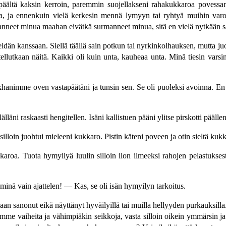
n päältä kaksin kerroin, paremmin suojellakseni rahakukkaroa povessan
a, ja ennenkuin vielä kerkesin mennä lymyyn tai ryhtyä muihin varok
allanneet minua maahan eivätkä surmanneet minua, sitä en vielä nytkään 
än kanssaan. Siellä täällä sain potkun tai nyrkinkolhauksen, mutta juo
tellutkaan näitä. Kaikki oli kuin unta, kauheaa unta. Minä tiesin vars
hanimme oven vastapäätäni ja tunsin sen. Se oli puoleksi avoinna. En t
läni raskaasti hengitellen. Isäni kallistuen pääni ylitse pirskotti päälle
illoin juohtui mieleeni kukkaro. Pistin käteni poveen ja otin sieltä kukk
aroa. Tuota hymyilyä luulin silloin ilon ilmeeksi rahojen pelastuksesta
minä vain ajattelen! — Kas, se oli isän hymyilyn tarkoitus.
kaan sanonut eikä näyttänyt hyväilyillä tai muilla hellyyden purkauksill
omme vaiheita ja vähimpiäkin seikkoja, vasta silloin oikein ymmärsin ja