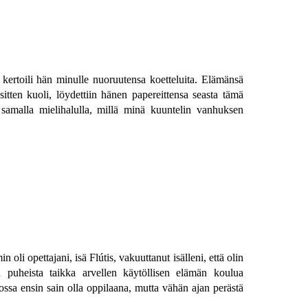
kertoili hän minulle nuoruutensa koetteluita. Elämänsä
tten kuoli, löydettiin hänen papereittensa seasta tämä
n samalla mielihalulla, millä minä kuuntelin vanhuksen
i opettajani, isä Flútis, vakuuttanut isälleni, että olin
 puheista taikka arvellen käytöllisen elämän koulua
sa ensin sain olla oppilaana, mutta vähän ajan perästä