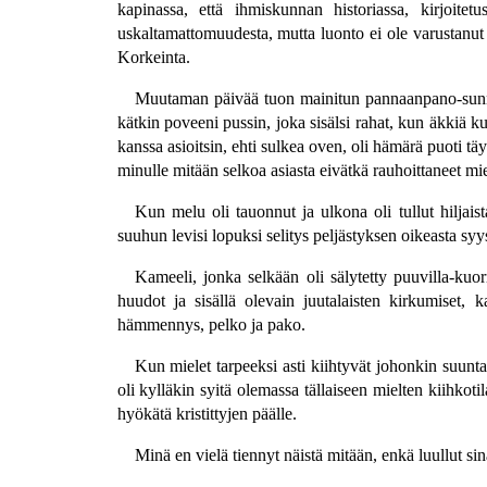
kapinassa, että ihmiskunnan historiassa, kirjoite
uskaltamattomuudesta, mutta luonto ei ole varustanut 
Korkeinta.
Muutaman päivää tuon mainitun pannaanpano-sunnu
kätkin poveeni pussin, joka sisälsi rahat, kun äkkiä k
kanssa asioitsin, ehti sulkea oven, oli hämärä puoti tä
minulle mitään selkoa asiasta eivätkä rauhoittaneet mie
Kun melu oli tauonnut ja ulkona oli tullut hiljais
suuhun levisi lopuksi selitys peljästyksen oikeasta syy
Kameeli, jonka selkään oli sälytetty puuvilla-kuo
huudot ja sisällä olevain juutalaisten kirkumiset, 
hämmennys, pelko ja pako.
Kun mielet tarpeeksi asti kiihtyvät johonkin suunt
oli kylläkin syitä olemassa tällaiseen mielten kiihkoti
hyökätä kristittyjen päälle.
Minä en vielä tiennyt näistä mitään, enkä luullut si