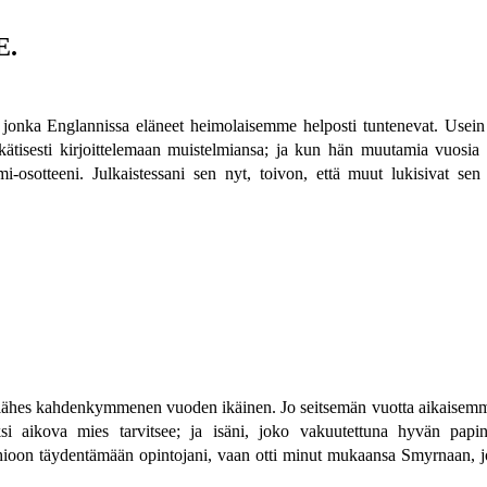
E.
 jonka Englannissa eläneet heimolaisemme helposti tuntenevat. Usein 
tisesti kirjoittelemaan muistelmiansa; ja kun hän muutamia vuosia si
imi-osotteeni. Julkaistessani sen nyt, toivon, että muut lukisivat se
lähes kahdenkymmenen vuoden ikäinen. Jo seitsemän vuotta aikaisemmin ol
si aikova mies tarvitsee; ja isäni, joko vakuutettuna hyvän papin
ioon täydentämään opintojani, vaan otti minut mukaansa Smyrnaan, jos