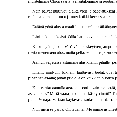
muistelimme Chios saarta ja maataloamme ja puutarhaa
Näin päivät kuluivat ja aika vieri ja pääajatukseni 
rauha ja toimet, tuumat ja unet kaikki kerrassaan rauke
Eräänä yönä alussa maaliskuuta heräsin säikähtyneen
Isäni nukkui sikeästi. Olikohan tuo vaan unen näköä?
Kaiken yötä jatkui, vähä väliä keskeytyen, ampumista
meitä menemään ulos, mutta pelko voitti utelijaisuuden
Aamun valjetessa astuimme alas khanin pihalle, jo
Khanit, niinkuin, lukijani, luultavasti tiedät, ova
pihan taivas-alla; pihan puolella on kaikkien puotien 
Kun vartiat aamulla avasivat portin, saimme tietää, e
asevarustus? Mistä vaara, joka tuon käskyn tuotti? T
puhui Venäjää vastaan käytävästä sodasta; muutamat kui
Niin meni se päivä. Oli lauantai. Me emme astuneet 