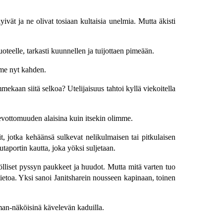
ivät ja ne olivat tosiaan kultaisia unelmia. Mutta äkisti
teelle, tarkasti kuunnellen ja tuijottaen pimeään.
mme nyt kahden.
ekaan siitä selkoa? Utelijaisuus tahtoi kyllä viekoitella
evottomuuden alaisina kuin itsekin olimme.
it, jotka kehäänsä sulkevat nelikulmaisen tai pitkulaisen
aportin kautta, joka yöksi suljetaan.
o yölliset pyssyn paukkeet ja huudot. Mutta mitä varten tuo
etoa. Yksi sanoi Janitsharein nousseen kapinaan, toinen
iman-näköisinä kävelevän kaduilla.