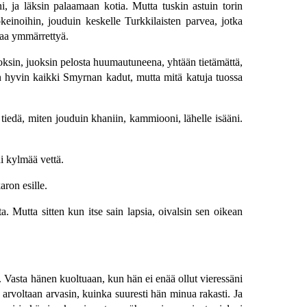
i, ja läksin palaamaan kotia. Mutta tuskin astuin torin
einoihin, jouduin keskelle Turkkilaisten parvea, jotka
saa ymmärrettyä.
ksin, juoksin pelosta huumautuneena, yhtään tietämättä,
in hyvin kaikki Smyrnan kadut, mutta mitä katuja tuossa
iedä, miten jouduin khaniin, kammiooni, lähelle isääni.
ni kylmää vettä.
aron esille.
. Mutta sitten kun itse sain lapsia, oivalsin sen oikean
a. Vasta hänen kuoltuaan, kun hän ei enää ollut vieressäni
 arvoltaan arvasin, kuinka suuresti hän minua rakasti. Ja