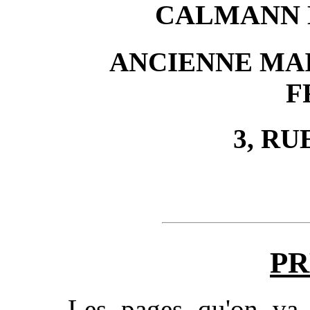
CALMANN 
ANCIENNE MA
F
3, RU
PR
Les pages qu'on va 