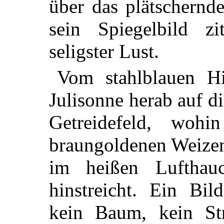
über das plätschernd
sein Spiegelbild z
seligster Lust.
Vom stahlblauen Hi
Julisonne herab auf d
Getreidefeld, woh
braungoldenen Weize
im heißen Lufthau
hinstreicht. Ein Bil
kein Baum, kein Str