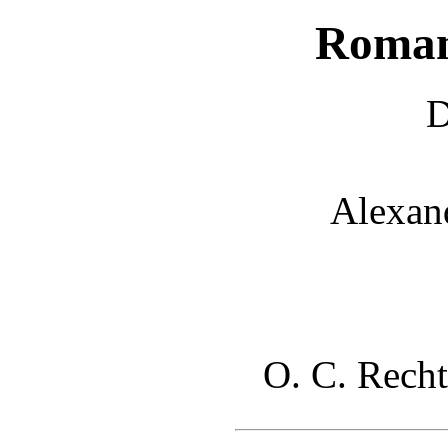
Roman
D
Alexand
O. C. Rech