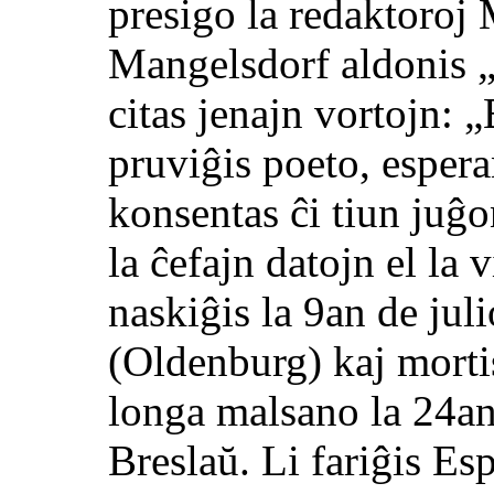
presigo la redaktoroj
Mangelsdorf aldonis „
citas jenajn vortojn: 
pruviĝis poeto, esper
konsentas ĉi tiun ju
la ĉefajn datojn el la
naskiĝis la 9an de ju
(Oldenburg) kaj morti
longa malsano la 24a
Breslaŭ. Li fariĝis Es