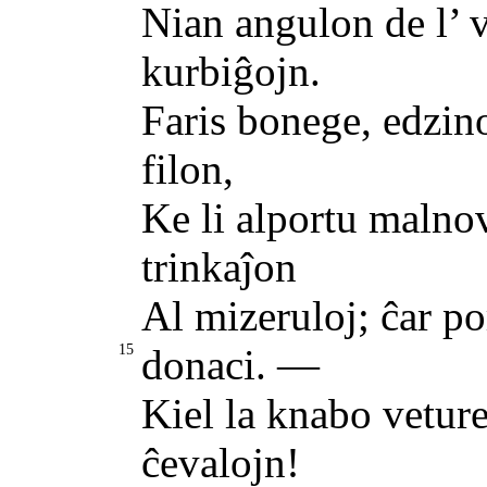
Nian angulon de l’ v
kurbiĝojn.
Faris bonege, edzino
filon,
Ke li alportu malno
trinkaĵon
Al mizeruloj; ĉar po
15
donaci. —
Kiel la knabo veture
ĉevalojn!