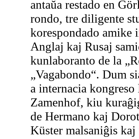
antaŭa restado en Görl
rondo, tre diligente s
korespondado amike in
Anglaj kaj Rusaj samid
kunlaboranto de la „R
„Vagabondo“. Dum sia
a internacia kongreso 
Zamenhof, kiu kuraĝig
de Hermano kaj Dorote
Küster malsaniĝis kaj 