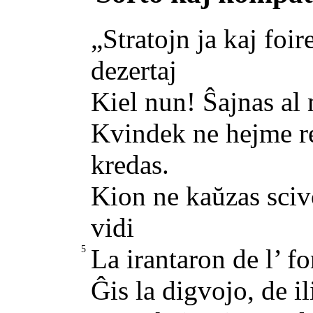
„Stratojn ja kaj foi
dezertaj
Kiel nun! Ŝajnas al 
Kvindek ne hejme res
kredas.
Kion ne kaŭzas sciv
vidi
5
La irantaron de l’ fo
Ĝis la digvojo, de il