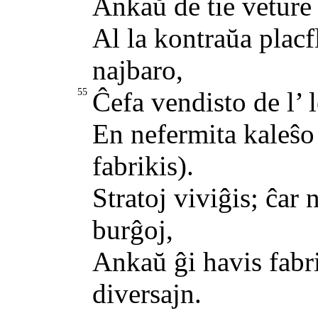
Ankaŭ de tie veture 
Al la kontraŭa placf
najbaro,
55
Ĉefa
vendisto de l’ 
En nefermita kaleŝo
fabrikis).
Stratoj viviĝis; ĉar
burĝoj,
Ankaŭ ĝi havis fabri
diversajn.