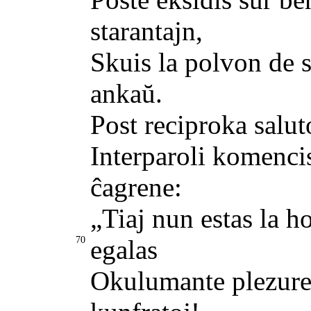
starantajn,
Skuis la polvon de s
ankaŭ.
Post reciproka salut
Interparoli komencis
ĉagrene:
„Tiaj nun estas la ho
70
egalas
Okulumante plezure