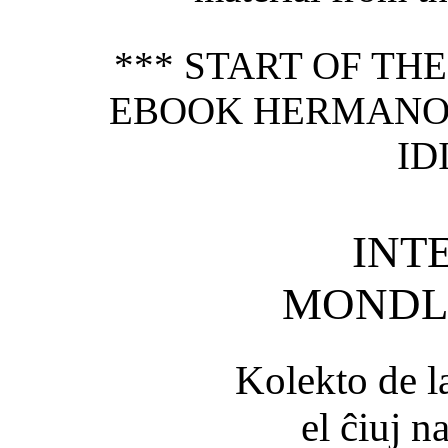
*** START OF TH
EBOOK HERMANO 
ID
INT
MONDL
Kolekto de l
el ĉiuj na