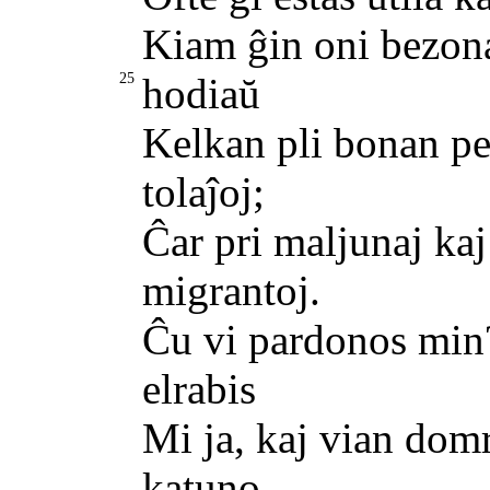
Kiam ĝin oni bezon
25
hodiaŭ
Kelkan pli bonan pec
tolaĵoj;
Ĉar pri maljunaj kaj
migrantoj.
Ĉu vi pardonos min?
elrabis
Mi ja, kaj vian domr
katuno,