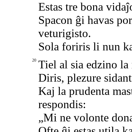
Estas tre bona vidaĵ
Spacon ĝi havas por
veturigisto.
Sola foriris li nun k
20
Tiel al sia edzino 
Diris, plezure sidan
Kaj la prudenta mastr
respondis:
„Mi ne volonte donac
Ofte ĝi estas utila 