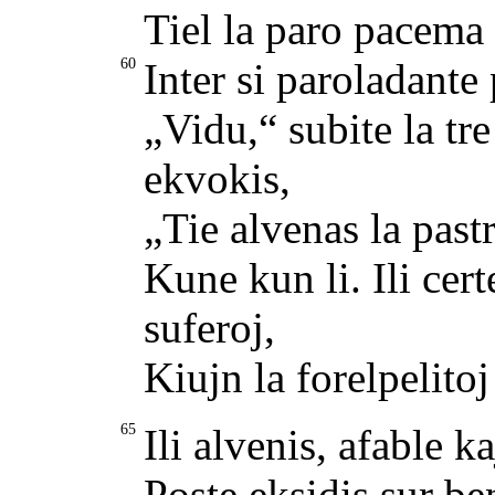
Tiel la paro pacema
60
Inter si paroladante
„Vidu,“ subite la tr
ekvokis,
„Tie alvenas la past
Kune kun li. Ili cert
suferoj,
Kiujn la forelpelito
65
Ili alvenis, afable k
Poste eksidis sur be