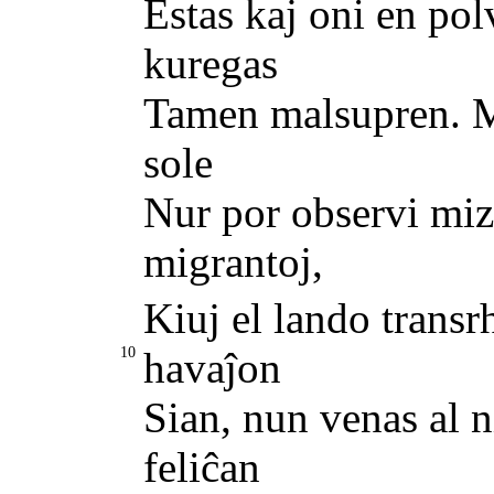
Estas kaj oni en po
kuregas
Tamen malsupren. Mi 
sole
Nur por observi miz
migrantoj,
Kiuj el lando transr
10
havaĵon
Sian, nun venas al n
feliĉan