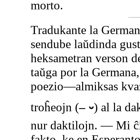
morto.
Tradukante la Germa
sendube laŭdinda gus
heksametran verson d
taŭga por la Germana,
poezio—almiksas kva
troĥeojn (
– ⏑
) al la da
nur daktilojn. — Mi ĉi
fakto, ke en Esperant