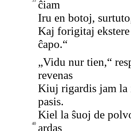
35
ĉiam
Iru en botoj, surtuto
Kaj forigitaj ekster
ĉapo.“
„Vidu nur tien,“ resp
revenas
Kiuj rigardis jam la 
pasis.
Kiel la ŝuoj de polv
40
ardas