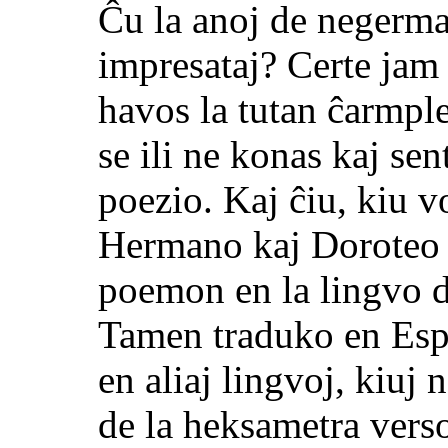
Ĉu la anoj de negerma
impresataj? Certe ja
havos la tutan ĉarmpl
se ili ne konas kaj se
poezio. Kaj
ĉiu, kiu v
Hermano kaj Doroteo n
poemon en la lingvo d
Tamen traduko en Espe
en aliaj lingvoj, kiuj
de la heksametra vers