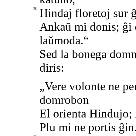
30
Hindaj floretoj sur ĝ
Ankaŭ mi donis; ĝi 
laŭmoda.“
Sed la bonega dommas
diris:
„Vere volonte ne pe
domrobon
El orienta Hindujo;
Plu mi ne portis ĝin.