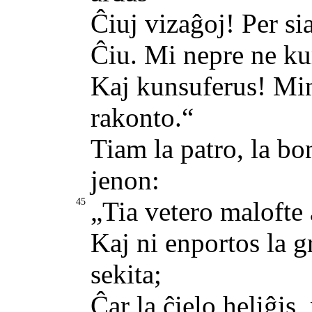
Ĉiuj vizaĝoj! Per si
Ĉiu. Mi nepre ne ku
Kaj kunsuferus! Min
rakonto.“
Tiam la patro, la bo
jenon:
45
„Tia vetero malofte a
Kaj ni enportos la g
sekita;
Ĉar la ĉielo heliĝis