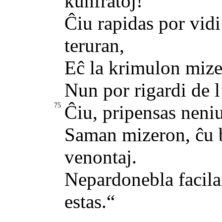
kunfratoj!
Ĉiu rapidas por vidi
teruran,
Eĉ la krimulon mize
Nun por rigardi de l’
75
Ĉiu, pripensas neniu
Saman mizeron, ĉu b
venontaj.
Nepardonebla facil
estas.“