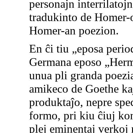
personajn interrilatoj
tradukinto de Homer-o
Homer-an poezion.
En ĉi tiu „eposa perio
Germana eposo
„Herm
unua pli granda poezia
amikeco de Goethe kaj 
produktaĵo, nepre spe
formo, pri kiu ĉiuj kon
plej eminentaj verkoj 