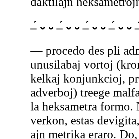
daktilajn heksametroj
–́ ⏑ ⏑ –́ ⏑ ⏑ –́ ⏑ ⏑ –́ ⏑ ⏑ –
— procedo des pli adm
unusilabaj vortoj (kr
kelkaj konjunkcioj, pr
adverboj) treege malfa
la heksametra formo. 
verkon, estas devigita
ajn metrika eraro. Do,