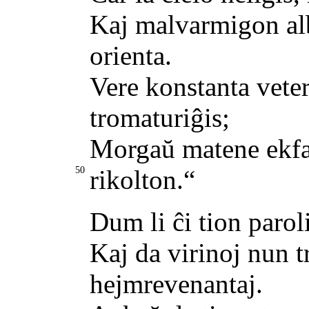
Kaj malvarmigon alb
orienta.
Vere konstanta vete
tromaturiĝis;
Morgaŭ matene ekfal
50
rikolton.“
Dum li ĉi tion paroli
Kaj da virinoj nun tr
hejmrevenantaj.