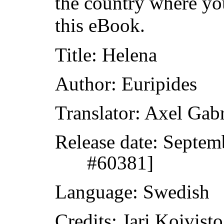
the country where yo
this eBook.
Title
: Helena
Author
: Euripides
Translator
: Axel Gab
Release date
: Septem
#60381]
Language
: Swedish
Credits
: Jari Koivisto