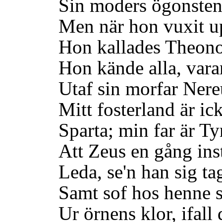
Sin moders ögonsten, 
Men när hon vuxit upp
Hon kallades Theonoe
Hon kände alla, vara
Utaf sin morfar Nereu
Mitt fosterland är ick
Sparta; min far är Tynd
Att Zeus en gång inst
Leda, se'n han sig tag
Samt sof hos henne stj
Ur örnens klor, ifall d