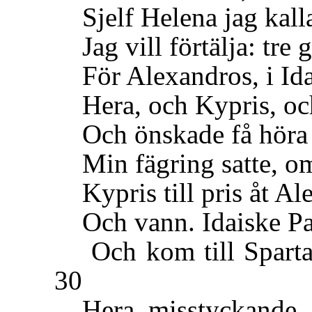
Sjelf Helena jag kallas
Jag vill förtälja: tre g
För Alexandros, i Idai
Hera, och Kypris, oc
Och önskade få höra f
Min fägring satte, om 
Kypris till pris åt Al
Och vann. Idaiske Par
Och kom till Sparta, 
30
Hera, misstyckande, at