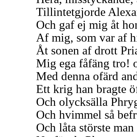
Tillintetgjorde Alexan
Och gaf ej mig åt hon
Af mig, som var af hi
Åt sonen af drott Pri
Mig ega fåfäng tro! o
Med denna ofärd andr
Ett krig han bragte öf
Och olycksälla Phryg
Och hvimmel så befria
Och låta störste man i