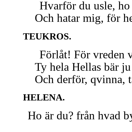
Hvarför du usle, ho d
Och hatar mig, för he
TEUKROS.
Förlåt! För vreden ve
Ty hela Hellas bär ju t
Och derför, qvinna, ta
HELENA.
Ho är du? från hvad b