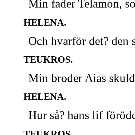
Min fader Telamon, so
HELENA.
Och hvarför det? den 
TEUKROS.
Min broder Aias skulde
HELENA.
Hur så? hans lif föröd
TEUKROS.