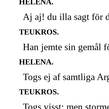
HELENA.
Aj aj! du illa sagt för
TEUKROS.
Han jemte sin gemål f
HELENA.
Togs ej af samtliga A
TEUKROS.
Togs visst; men storme