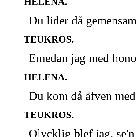
HELENA.
Du lider då gemensam
TEUKROS.
Emedan jag med honom
HELENA.
Du kom då äfven med ti
TEUKROS.
Olycklig blef jag, se'n