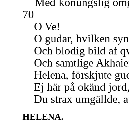
Med konungslig omgif
70
O Ve!
O gudar, hvilken syn! 
Och blodig bild af qv
Och samtlige Akhaiers
Helena, förskjute gud
Ej här på okänd jord, 
Du strax umgällde, att
HELENA.