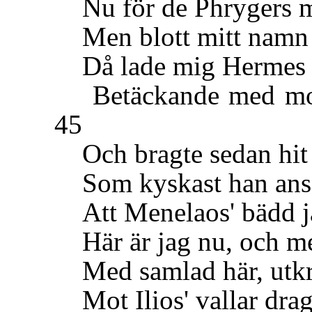
Nu för de Phrygers mod
Men blott mitt namn ti
Då lade mig Hermes i 
Betäckande med moln
45
Och bragte sedan hit t
Som kyskast han ansåg
Att Menelaos' bädd jag
Här är jag nu, och me
Med samlad här, utkrä
Mot Ilios' vallar drag