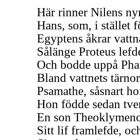
Här rinner Nilens ny
Hans, som, i stället f
Egyptens åkrar vattnar
Sålänge Proteus lefde,
Och bodde uppå Pharo
Bland vattnets tärnor 
Psamathe, såsnart hon 
Hon födde sedan tvenn
En son Theoklymenos
Sitt lif framlefde, och