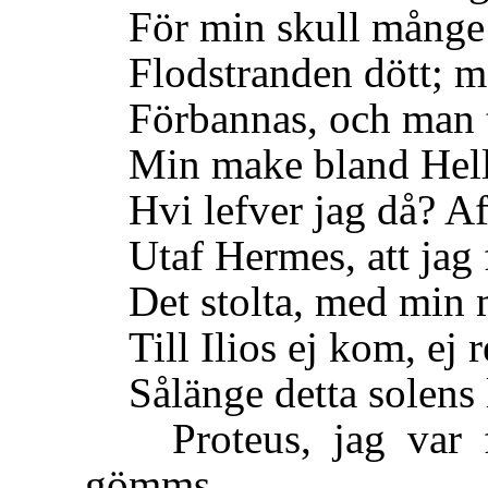
För min skull månge 
Flodstranden dött; men
Förbannas, och man tro
Min make bland Hellen
Hvi lefver jag då? Af 
Utaf Hermes, att jag f
Det stolta, med min ma
Till Ilios ej kom, ej 
Sålänge detta solens 
Proteus, jag var fö
gömms